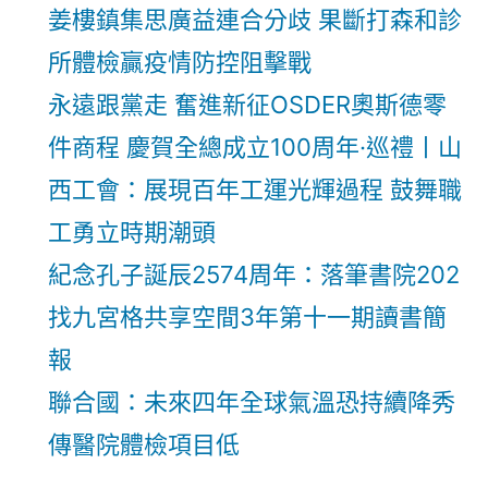
姜樓鎮集思廣益連合分歧 果斷打森和診
所體檢贏疫情防控阻擊戰
永遠跟黨走 奮進新征OSDER奧斯德零
件商程 慶賀全總成立100周年·巡禮丨山
西工會：展現百年工運光輝過程 鼓舞職
工勇立時期潮頭
紀念孔子誕辰2574周年：落筆書院202
找九宮格共享空間3年第十一期讀書簡
報
聯合國：未來四年全球氣溫恐持續降秀
傳醫院體檢項目低