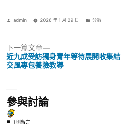
中
作
分
admin
2026 年 1 月 29 日
分數
者:
類:
下
下一篇文章
一
近九成受訪獨身青年等待展開收集結
文
篇
交風專包養險教導
章
文
章:
導
覽
參與討論
1 則留言