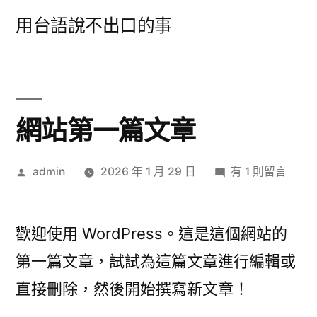
跳
用台語說不出口的事
至
主
要
內
網站第一篇文章
容
作
在
admin
2026 年 1 月 29 日
有 1 則留言
者:
〈網
站
第
歡迎使用 WordPress。這是這個網站的
一
第一篇文章，試試為這篇文章進行編輯或
篇
直接刪除，然後開始撰寫新文章！
文
章〉