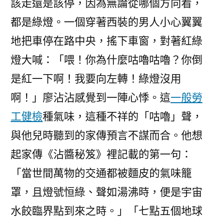
該走還是該停，因為無論從哪個方向看，
都是綠燈。一個穿著西裝的男人小心翼翼
地把車停在路中央，搖下車窗，對著紅綠
燈大喊：「喂！你為什麼咕嚕咕嚕？你倒
是紅一下啊！我要向左轉！綠燈沒用
啊！」廖沾沾感覺到一陣心悸。這
一般勞
工健檢
種氣味，這種不祥的「咕嚕」聲，
與他兒時聽到的家傳預言不謀而合。他想
起家傳《沾醬秘笈》裡記載的第一句：
「當世間萬物的交通都被麵皮的氣味籠
罩，且燈號恒綠、聲如湯沸時，便是宇宙
水餃臨界點到來之時。」「七點五個地球