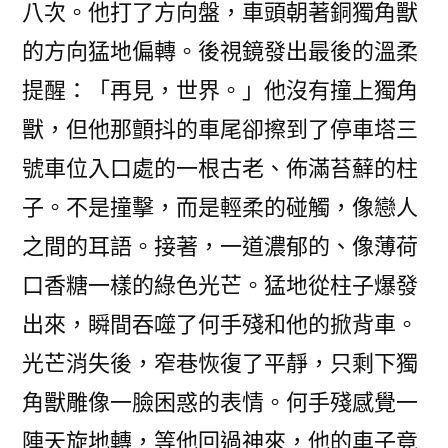
八次。他打了方向盤，車頭朝著銅獨角獸
的方向猛地偏轉。後視鏡發出最後的溫柔
提醒：「再見，世界。」他沒有撞上獨角
獸，但他那顫抖的車尾卻擦到了停車塔三
號車位入口處的一根古老、佈滿苔蘚的柱
子。不是撞擊，而是輕柔的碰觸，像戀人
之間的耳語。接著，一道濃郁的、像薄荷
口香糖一樣的綠色光芒。猛地從柱子爆發
出來，瞬間吞噬了何手殘和他的掀背車。
光芒消失後，窄巷恢復了平靜，只剩下獨
角獸雕像一臉困惑的表情。何手殘感覺一
陣天旋地轉，等他回過神來，他的車子竟