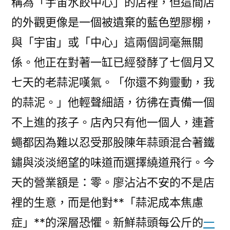
稱為「宇宙水餃中心」的店裡，但這間店
助
解
的外觀更像是一個被遺棄的藍色塑膠棚，
決
與「宇宙」或「中心」這兩個詞毫無關
泰
係。他正在對著一缸已經發酵了七個月又
柬
邊
七天的老蒜泥嘆氣。「你還不夠靈動，我
境
的蒜泥。」他輕聲細語，彷彿在責備一個
爭
端
不上進的孩子。店內只有他一個人，連蒼
推
蠅都因為難以忍受那股陳年蒜頭混合著鐵
動
鏽與淡淡絕望的味道而選擇繞道飛行。今
事
態
天的營業額是：零。廖沾沾不安的不是店
降
裡的生意，而是他對**「蒜泥成本焦慮
溫〉
症」**的深層恐懼。新鮮蒜頭每公斤的
一