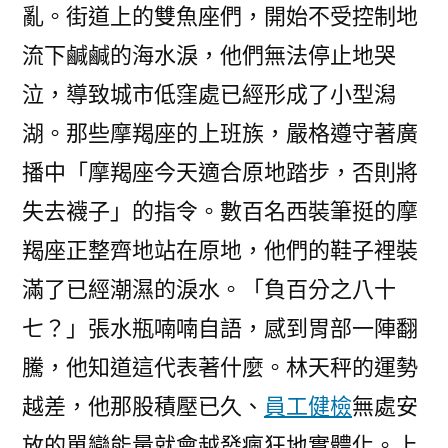
亂。街道上的雙魚座們，開始不受控制地
流下鹹鹹的海水淚，他們無法停止地哭
泣，導致城市低窪處已經形成了小型潟
湖。那些摩羯座的上班族，嚴格遵守著廣
播中「摩羯座今天適合原地踏步，否則將
失去襪子」的指令。數百名西裝筆挺的摩
羯座正整齊地站在原地，他們的鞋子裡裝
滿了已經潮濕的淚水。「負百分之八十
七？」張水瓶喃喃自語，感到胃部一陣翻
騰，他知道這代表著什麼。林天秤的運勢
越差，他那股積壓已久、
員工健檢
無處安
放的單戀能量就會越發瘋狂地實體化。上