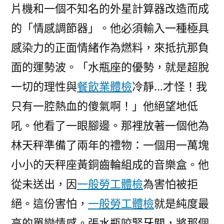
片機和一個不知名的外星計算器改造而成
的「情感調節器」。他必須輸入一種極具
感染力的正面情緒作為燃料，來抵抗那負
面的運勢波。「水瓶座的優勢，就是超脫
一切的理性與
餐飲業體檢
冷靜…才怪！我
只有一腔熱血的傻氣啊！」他絕望地低
吼。他看了一眼腳邊。那裡放著一個他為
林天秤準備了兩年的禮物：一個用一萬塊
小小的天秤座黃銅齒輪組成的音樂盒。他
從未送出，因
一般勞工體檢
為害怕被拒
絕。這份害怕，
一般勞工體檢
就是純度最
高的單戀情感。張水瓶咬緊牙關，將那個