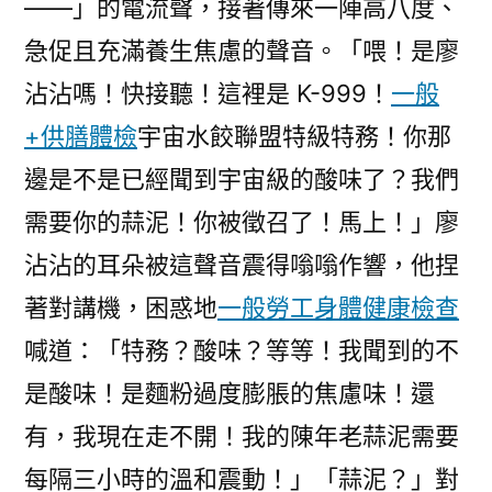
——」的電流聲，接著傳來一陣高八度、
急促且充滿養生焦慮的聲音。「喂！是廖
沾沾嗎！快接聽！這裡是 K-999！
一般
+供膳體檢
宇宙水餃聯盟特級特務！你那
邊是不是已經聞到宇宙級的酸味了？我們
需要你的蒜泥！你被徵召了！馬上！」廖
沾沾的耳朵被這聲音震得嗡嗡作響，他捏
著對講機，困惑地
一般勞工身體健康檢查
喊道：「特務？酸味？等等！我聞到的不
是酸味！是麵粉過度膨脹的焦慮味！還
有，我現在走不開！我的陳年老蒜泥需要
每隔三小時的溫和震動！」「蒜泥？」對