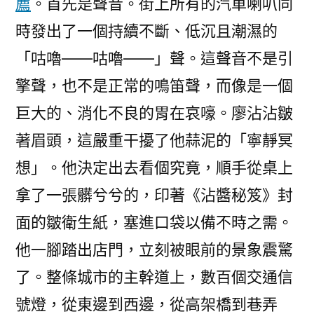
薦
。首先是聲音。街上所有的汽車喇叭同
時發出了一個持續不斷、低沉且潮濕的
「咕嚕——咕嚕——」聲。這聲音不是引
擎聲，也不是正常的鳴笛聲，而像是一個
巨大的、消化不良的胃在哀嚎。廖沾沾皺
著眉頭，這嚴重干擾了他蒜泥的「寧靜冥
想」。他決定出去看個究竟，順手從桌上
拿了一張髒兮兮的，印著《沾醬秘笈》封
面的皺衛生紙，塞進口袋以備不時之需。
他一腳踏出店門，立刻被眼前的景象震驚
了。整條城市的主幹道上，數百個交通信
號燈，從東邊到西邊，從高架橋到巷弄