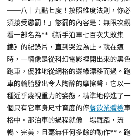
——八十九點七度！按照維度法則，你必
須接受懲罰！」懲罰的內容是：無限次觀
看一部名為**《新手泊車七百次失敗集
錦》的紀錄片，直到哭泣為止。就在這
時，一輛像是從科幻電影裡開出來的黑色
跑車，優雅地從網格的邊緣漂移而過。跑
車的輪胎發出令人陶醉的摩擦聲，它以一
種近乎蔑視重力的姿態，精準地停進了一
個只有它車身尺寸寬度的停
餐飲業體檢
車
格中。那泊車的過程就像一場舞蹈，流
暢、完美，且毫無任何多餘的動作**。跑