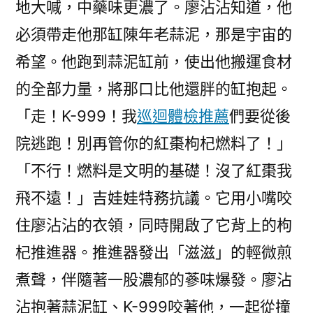
地大喊，中藥味更濃了。廖沾沾知道，他
必須帶走他那缸陳年老蒜泥，那是宇宙的
希望。他跑到蒜泥缸前，使出他搬運食材
的全部力量，將那口比他還胖的缸抱起。
「走！K-999！我
巡迴體檢推薦
們要從後
院逃跑！別再管你的紅棗枸杞燃料了！」
「不行！燃料是文明的基礎！沒了紅棗我
飛不遠！」吉娃娃特務抗議。它用小嘴咬
住廖沾沾的衣領，同時開啟了它背上的枸
杞推進器。推進器發出「滋滋」的輕微煎
煮聲，伴隨著一股濃郁的蔘味爆發。廖沾
沾抱著蒜泥缸、K-999咬著他，一起從撞