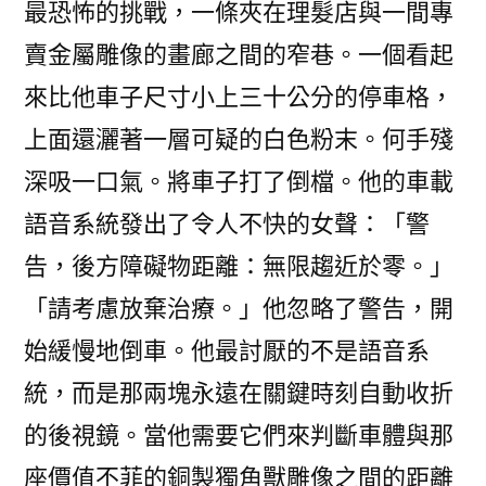
最恐怖的挑戰，一條夾在理髮店與一間專
賣金屬雕像的畫廊之間的窄巷。一個看起
來比他車子尺寸小上三十公分的停車格，
上面還灑著一層可疑的白色粉末。何手殘
深吸一口氣。將車子打了倒檔。他的車載
語音系統發出了令人不快的女聲：「警
告，後方障礙物距離：無限趨近於零。」
「請考慮放棄治療。」他忽略了警告，開
始緩慢地倒車。他最討厭的不是語音系
統，而是那兩塊永遠在關鍵時刻自動收折
的後視鏡。當他需要它們來判斷車體與那
座價值不菲的銅製獨角獸雕像之間的距離