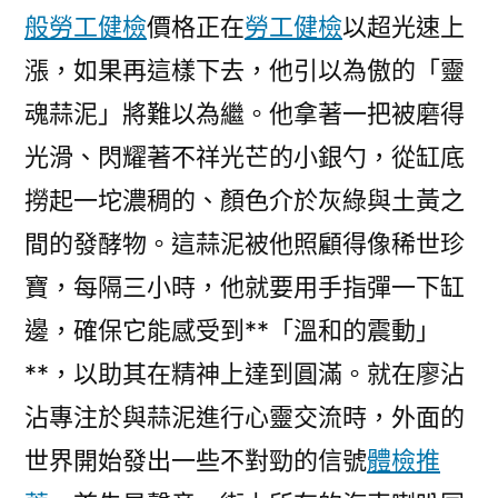
般勞工健檢
價格正在
勞工健檢
以超光速上
漲，如果再這樣下去，他引以為傲的「靈
魂蒜泥」將難以為繼。他拿著一把被磨得
光滑、閃耀著不祥光芒的小銀勺，從缸底
撈起一坨濃稠的、顏色介於灰綠與土黃之
間的發酵物。這蒜泥被他照顧得像稀世珍
寶，每隔三小時，他就要用手指彈一下缸
邊，確保它能感受到**「溫和的震動」
**，以助其在精神上達到圓滿。就在廖沾
沾專注於與蒜泥進行心靈交流時，外面的
世界開始發出一些不對勁的信號
體檢推