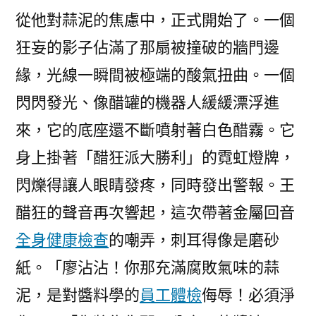
從他對蒜泥的焦慮中，正式開始了。一個
狂妄的影子佔滿了那扇被撞破的牆門邊
緣，光線一瞬間被極端的酸氣扭曲。一個
閃閃發光、像醋罐的機器人緩緩漂浮進
來，它的底座還不斷噴射著白色醋霧。它
身上掛著「醋狂派大勝利」的霓虹燈牌，
閃爍得讓人眼睛發疼，同時發出警報。王
醋狂的聲音再次響起，這次帶著金屬回音
全身健康檢查
的嘲弄，刺耳得像是磨砂
紙。「廖沾沾！你那充滿腐敗氣味的蒜
泥，是對醬料學的
員工體檢
侮辱！必須淨