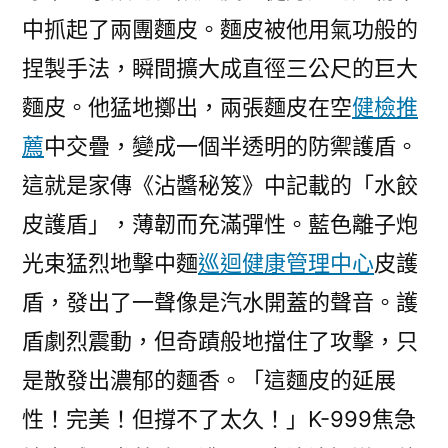
中抓起了兩團麵皮。麵皮被他用氣功般的
捏製手法，瞬間擴大成直徑三公尺的巨大
麵皮。他猛地擲出，兩張麵皮在空
健檢推
薦
中交疊，變成一個半透明的防禦護盾。
這就是家傳《沾醬秘笈》中記載的「水餃
皮護盾」，薄韌而充滿彈性。藍色離子炮
光束猛烈地擊中麵
巡迴健康管理中心
皮護
盾，發出了一聲像是汽水開蓋的聲音。護
盾劇烈震動，但奇蹟般地擋住了攻擊，只
是散發出濃郁的麵香。「這麵皮的延展
性！完美！但撐不了太久！」K-999焦急