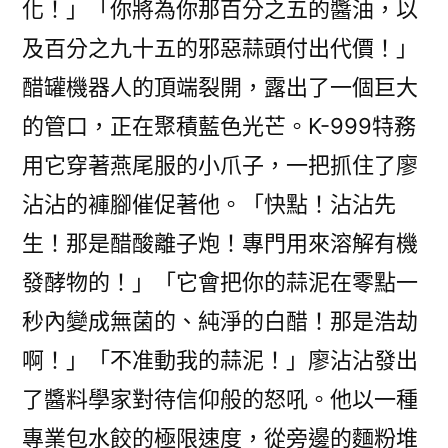
化！」「你將為你那百分之五的醬油，以
及百分之九十五的邪惡蒜頭付出代價！」
醋罐機器人的頂端裂開，露出了一個巨大
的管口，正在聚積藍色光芒。K-999特務
用它穿著燕尾服的小爪子，一把抓住了廖
沾沾的褲腳催促著他。「快點！沾沾先
生！那是醋酸離子炮！專門用來溶解有機
發酵物的！」「它會把你的蒜泥在零點一
秒內變成無菌的、純淨的白醋！那是浩劫
啊！」「不准動我的蒜泥！」廖沾沾發出
了醬料學家對待信仰般的怒吼。他以一種
專業包水餃的極限速度，從旁邊的麵粉堆