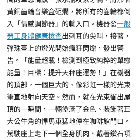
黃銅齒輪音樂盒砸爛，將所有的齒輪都倒
入「情感調節器」的輸入口。機器發
一般
勞工身體健康檢查
出刺耳的尖叫，接著，
彈珠臺上的燈光開始瘋狂閃爍，發出警
告。「能量超載！檢測到極致純粹的單戀
能量！目標：提升天秤座運勢！」在機器
的頂部，一個巨大的、像彩虹一樣的光束
筆直地射向天空。然而，就在光束衝出屋
頂的一瞬間，一輛塗滿了金色、裝飾著巨
大公牛角的悍馬車猛地停在咖啡館門口。
駕駛座上走下一個全身肌肉、戴著鑽石項