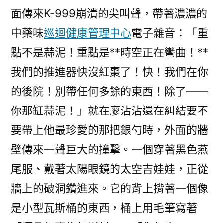
面傳來K-999崩潰的尖叫聲，帶著濃濃的
中藥味
巡迴健康管理中心
電子雜音：「重
點不是蒜泥！重點是**時空正在彎曲！**
我們的推進器快沒紅棗了！快！我們在你
的後院！別帶任何多餘的東西！除了——
你那缸蒜泥！」就在廖沾沾還在糾結要不
要帶上他最珍愛的那把銀勺時，外面的牆
壁傳來一聲巨大的撞擊。一個穿著黑色燕
尾服、戴著太陽眼鏡的太空吉娃娃，正從
牆上的破洞鑽進來。它的背上揹著一個像
是小型瓦斯桶的東西，桶上用毛筆寫著