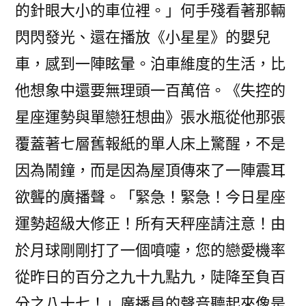
的針眼大小的車位裡。」何手殘看著那輛
閃閃發光、還在播放《小星星》的嬰兒
車，感到一陣眩暈。泊車維度的生活，比
他想象中還要無理頭一百萬倍。《失控的
星座運勢與單戀狂想曲》張水瓶從他那張
覆蓋著七層舊報紙的單人床上驚醒，不是
因為鬧鐘，而是因為屋頂傳來了一陣震耳
欲聾的廣播聲。「緊急！緊急！今日星座
運勢超級大修正！所有天秤座請注意！由
於月球剛剛打了一個噴嚏，您的戀愛機率
從昨日的百分之九十九點九，陡降至負百
分之八十七！」廣播員的聲音聽起來像是