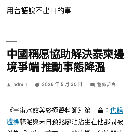
跳
用台語說不出口的事
至
主
要
內
中國稱愿協助解決泰柬邊
容
境爭端 推動事態降溫
作
在
admin
2026 年 5 月 30 日
發佈留言
者:
〈中
國
稱
《宇宙水餃與終極醬料師》第一章：
供膳
愿
體檢
蒜泥與末日預兆廖沾沾坐在他那間被
協