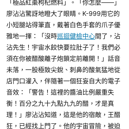
「極品紅棗枸杞燃料」。「你怎麼——」
廖沾沾驚訝地瞪大了眼睛。K-999用它的
小短腿站得筆直，戴著白色手套的爪子優
雅地一揮：「沒時
巡迴健檢中心
間了，沾
沾先生！宇宙水餃快要拉肚子了！我們必
須在你被醋酸離子炮鎖定前離開！」話音
未落，一股極致尖銳、刺鼻的酸氣猛地從
店門口灌入，伴隨著一個狂妄自大的電子
音效：「警告！這裡的醬油比例嚴重失
衡！百分之九十九點九九的醋，才是真
理！」廖沾沾知道，這是他的宿敵，王醋
狂，已經找上門了。他的宇宙冒險，被迫