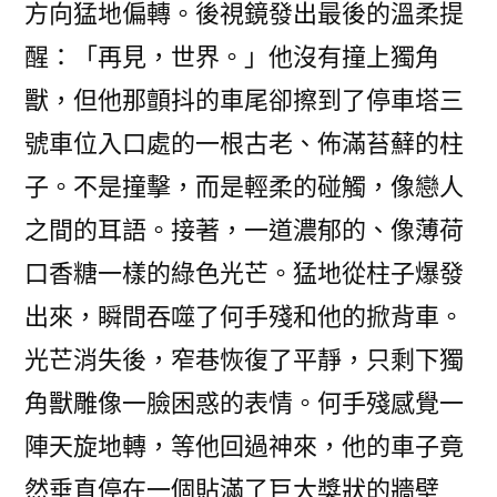
方向猛地偏轉。後視鏡發出最後的溫柔提
醒：「再見，世界。」他沒有撞上獨角
獸，但他那顫抖的車尾卻擦到了停車塔三
號車位入口處的一根古老、佈滿苔蘚的柱
子。不是撞擊，而是輕柔的碰觸，像戀人
之間的耳語。接著，一道濃郁的、像薄荷
口香糖一樣的綠色光芒。猛地從柱子爆發
出來，瞬間吞噬了何手殘和他的掀背車。
光芒消失後，窄巷恢復了平靜，只剩下獨
角獸雕像一臉困惑的表情。何手殘感覺一
陣天旋地轉，等他回過神來，他的車子竟
然垂直停在一個貼滿了巨大獎狀的牆壁