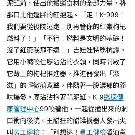
泥缸前，使出他搬運食材的全部力量，將
那口比他還胖的缸抱起。「走！K-999！
我們要從後院逃跑！別再管你的紅棗枸杞
燃料了！」「不行！燃料是文明的基礎！
沒了紅棗我飛不遠！」吉娃娃特務抗議。
它用小嘴咬住廖沾沾的衣領，同時開啟了
它背上的枸杞推進器。推進器發出「滋
滋」的輕微煎煮聲，伴隨著一股濃郁的蔘
味爆發。廖沾沾抱著蒜泥缸、K-9
巡迴健
康管理中心
99咬著他，一起從撞出來的洞
口衝向後院。王醋狂的醋罐機器人發出尖
叫
勞工健檢
：「別想逃！
員工健檢
醬油黨