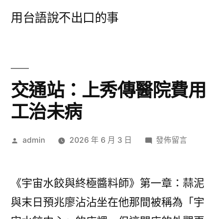
跳
用台語說不出口的事
至
主
要
內
交通站：上秀傳醫院費用
容
工治未病
作
在
admin
2026 年 6 月 3 日
發佈留言
者:
〈交
通
站：
《宇宙水餃與終極醬料師》第一章：蒜泥
上
與末日預兆廖沾沾坐在他那間被稱為「宇
秀