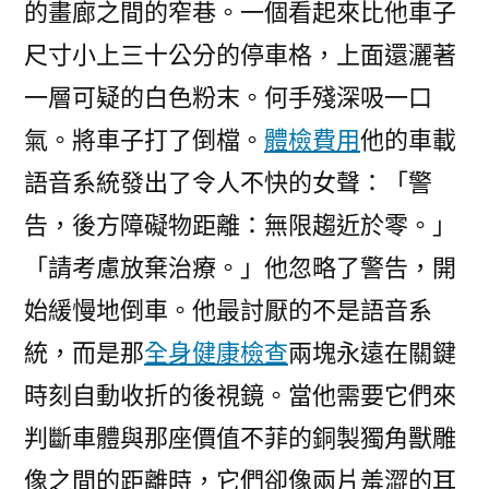
的畫廊之間的窄巷。一個看起來比他車子
尺寸小上三十公分的停車格，上面還灑著
一層可疑的白色粉末。何手殘深吸一口
氣。將車子打了倒檔。
體檢費用
他的車載
語音系統發出了令人不快的女聲：「警
告，後方障礙物距離：無限趨近於零。」
「請考慮放棄治療。」他忽略了警告，開
始緩慢地倒車。他最討厭的不是語音系
統，而是那
全身健康檢查
兩塊永遠在關鍵
時刻自動收折的後視鏡。當他需要它們來
判斷車體與那座價值不菲的銅製獨角獸雕
像之間的距離時，它們卻像兩片羞澀的耳