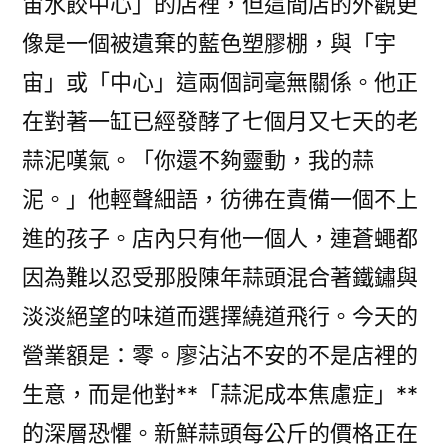
宙水餃中心」的店裡，但這間店的外觀更
傳
醫
像是一個被遺棄的藍色塑膠棚，與「宇
院
宙」或「中心」這兩個詞毫無關係。他正
費
在對著一缸已經發酵了七個月又七天的老
用
工
蒜泥嘆氣。「你還不夠靈動，我的蒜
治
泥。」他輕聲細語，彷彿在責備一個不上
未
病〉
進的孩子。店內只有他一個人，連蒼蠅都
因為難以忍受那股陳年蒜頭混合著鐵鏽與
淡淡絕望的味道而選擇繞道飛行。今天的
營業額是：零。廖沾沾不安的不是店裡的
生意，而是他對**「蒜泥成本焦慮症」**
的深層恐懼。新鮮蒜頭每公斤的價格正在