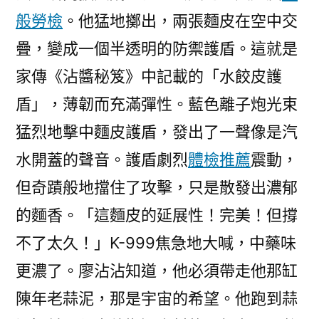
般勞檢
。他猛地擲出，兩張麵皮在空中交
疊，變成一個半透明的防禦護盾。這就是
家傳《沾醬秘笈》中記載的「水餃皮護
盾」，薄韌而充滿彈性。藍色離子炮光束
猛烈地擊中麵皮護盾，發出了一聲像是汽
水開蓋的聲音。護盾劇烈
體檢推薦
震動，
但奇蹟般地擋住了攻擊，只是散發出濃郁
的麵香。「這麵皮的延展性！完美！但撐
不了太久！」K-999焦急地大喊，中藥味
更濃了。廖沾沾知道，他必須帶走他那缸
陳年老蒜泥，那是宇宙的希望。他跑到蒜