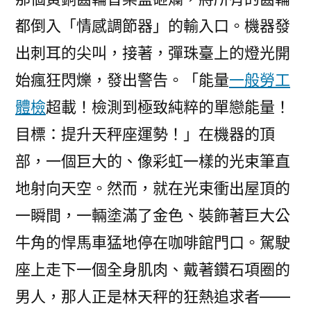
都倒入「情感調節器」的輸入口。機器發
出刺耳的尖叫，接著，彈珠臺上的燈光開
始瘋狂閃爍，發出警告。「能量
一般勞工
體檢
超載！檢測到極致純粹的單戀能量！
目標：提升天秤座運勢！」在機器的頂
部，一個巨大的、像彩虹一樣的光束筆直
地射向天空。然而，就在光束衝出屋頂的
一瞬間，一輛塗滿了金色、裝飾著巨大公
牛角的悍馬車猛地停在咖啡館門口。駕駛
座上走下一個全身肌肉、戴著鑽石項圈的
男人，那人正是林天秤的狂熱追求者——