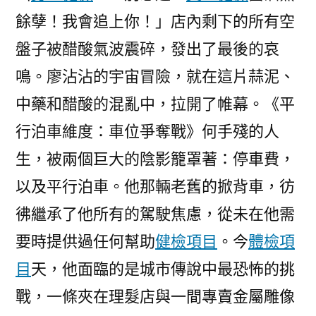
餘孽！我會追上你！」店內剩下的所有空
盤子被醋酸氣波震碎，發出了最後的哀
鳴。廖沾沾的宇宙冒險，就在這片蒜泥、
中藥和醋酸的混亂中，拉開了帷幕。《平
行泊車維度：車位爭奪戰》何手殘的人
生，被兩個巨大的陰影籠罩著：停車費，
以及平行泊車。他那輛老舊的掀背車，彷
彿繼承了他所有的駕駛焦慮，從未在他需
要時提供過任何幫助
健檢項目
。今
體檢項
目
天，他面臨的是城市傳說中最恐怖的挑
戰，一條夾在理髮店與一間專賣金屬雕像