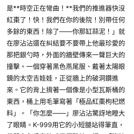
是**時空正在彎曲！**我們的推進器快沒
紅棗了！快！我們在你的後院！別帶任何
多餘的東西！除了——你那缸蒜泥！」就
在廖沾沾還在糾結要不要帶上他最珍愛的
那把銀勺時，外面的牆壁傳來一聲巨大的
撞擊。一個穿著黑色燕尾服、戴著太陽眼
鏡的太空吉娃娃，正從牆上的破洞鑽進
來。它的背上揹著一個像是小型瓦斯桶的
東西，桶上用毛筆寫著「極品紅棗枸杞燃
料」。「你怎麼——」廖沾沾驚訝地瞪大
了眼睛。K-999用它的小短腿站得筆直，