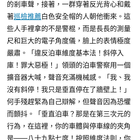
的剎車聲，接著，一群穿著反光背心和戴
著
巡檢推薦
白色安全帽的人朝他衝來。這
些人手裡拿的不是警棍，而是長長的測量
尺和巨大的電子角度儀，臉上的表情極度
嚴肅。「違反泊車維度基本法！斜停入
庫！罪大惡極！」領頭的泊車警察用一個
擴音器大喊，聲音充滿機械感。「我、我
沒有斜停！我只是垂直停在了牆壁上！」
何手殘趕緊為自己辯解，但聲音因為恐懼
而顫抖。「垂直泊車？那是在第三次元的
行為，在這裡，你的車體與停車線的夾角
是——八十九點七度！按照維度法則，你