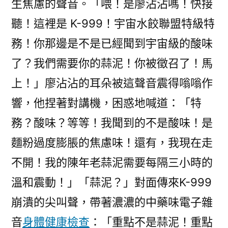
生焦慮的聲音。「喂！是廖沾沾嗎！快接
聽！這裡是 K-999！宇宙水餃聯盟特級特
務！你那邊是不是已經聞到宇宙級的酸味
了？我們需要你的蒜泥！你被徵召了！馬
上！」廖沾沾的耳朵被這聲音震得嗡嗡作
響，他捏著對講機，困惑地喊道：「特
務？酸味？等等！我聞到的不是酸味！是
麵粉過度膨脹的焦慮味！還有，我現在走
不開！我的陳年老蒜泥需要每隔三小時的
溫和震動！」「蒜泥？」對面傳來K-999
崩潰的尖叫聲，帶著濃濃的中藥味電子雜
音
身體健康檢查
：「重點不是蒜泥！重點