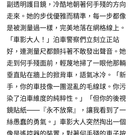
副透明護目鏡，冷酷地朝著何手殘的方向
走來。她的步伐優雅而精準，每一步都像
是被測量過一樣，完美地落在網格線上。
「車影大人！」泊車警察們立刻立正站
好，連測量尺都顫抖著不敢發出聲音。她
走到何手殘面前，輕蔑地掃了一眼他那輛
垂直貼在牆上的掀背車，語氣冰冷。「新
手，你的車技像一團混亂的毛線球。你污
染了泊車維度的純粹性。」「但你的後視
鏡貼紙——『永不放棄』，讓我看到了一
絲愚蠢的勇氣。」車影大人突然掏出一個
像是遙控器的裝置，對著何手殘的車子按