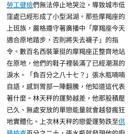
勞工健檢
們無法停止地哭泣，導致城市低
窪處已經形成了小型潟湖。那些摩羯座的
上班族，嚴格遵守著廣播中「摩羯座今天
適合原地踏步，否則將失去襪子」的指
令。數百名西裝筆挺的摩羯座正整齊地站
在原地，他們的鞋子裡裝滿了已經潮濕的
淚水。「負百分之八十七？」張水瓶喃喃
自語，感到胃部一陣翻騰，他知道這代表
著什麼。林天秤的運勢越差，他那股積壓
已久、無處安放的單戀能量就會越發瘋狂
地實體化。上次林天秤的戀愛運勢跌至
供
膳檢查
百分之二十，張水瓶就發現他的廚