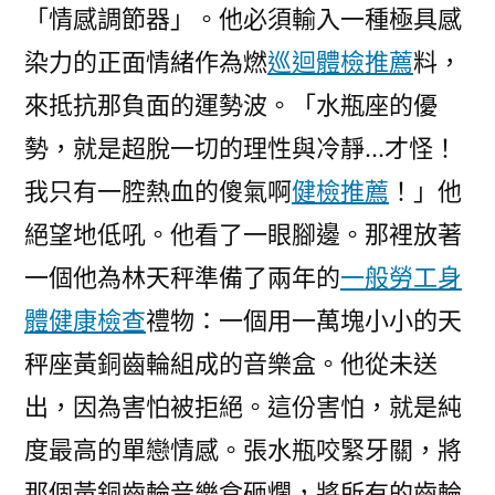
「情感調節器」。他必須輸入一種極具感
染力的正面情緒作為燃
巡迴體檢推薦
料，
來抵抗那負面的運勢波。「水瓶座的優
勢，就是超脫一切的理性與冷靜…才怪！
我只有一腔熱血的傻氣啊
健檢推薦
！」他
絕望地低吼。他看了一眼腳邊。那裡放著
一個他為林天秤準備了兩年的
一般勞工身
體健康檢查
禮物：一個用一萬塊小小的天
秤座黃銅齒輪組成的音樂盒。他從未送
出，因為害怕被拒絕。這份害怕，就是純
度最高的單戀情感。張水瓶咬緊牙關，將
那個黃銅齒輪音樂盒砸爛，將所有的齒輪