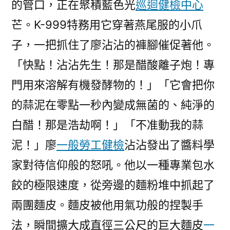
的管口，正在聚積藍色光
巡迴健檢中心
芒。K-999特務用它穿著燕尾服的小爪
子，一把抓住了廖沾沾的褲腳催促著他。
「快點！沾沾先生！那是醋酸離子炮！專
門用來溶解有機發酵物的！」「它會把你
的蒜泥在零點一秒內變成無菌的、純淨的
白醋！那是浩劫啊！」「不准動我的蒜
泥！」廖
一般勞工健檢
沾沾發出了醬料學
家對待信仰般的怒吼。他以一種專業包水
餃的極限速度，從旁邊的麵粉堆中抓起了
兩團麵皮。麵皮被他用氣功般的捏製手
法，瞬間擴大成直徑三公尺的巨大麵皮
一