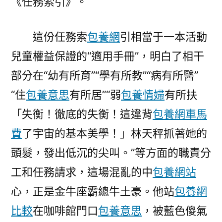
《任務索引》。
這份任務索
包養網
引相當于一本活動
兒童權益保證的“適用手冊”，明白了相干
部分在“幼有所育”“學有所教”“病有所醫”
“住
包養意思
有所居”“弱
包養情婦
有所扶
「失衡！徹底的失衡！這違背
包養網車馬
費
了宇宙的基本美學！」林天秤抓著她的
頭髮，發出低沉的尖叫。”等方面的職責分
工和任務請求，這場混亂的中
包養網站
心，正是金牛座霸總牛土豪。他站
包養網
比較
在咖啡館門口
包養意思
，被藍色傻氣