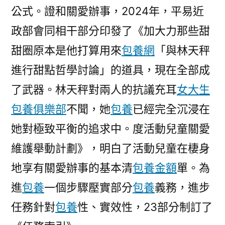
公式。證和關愛辦事，2024年，平易近
愛
辦
政部會同相干部分印發了《加大力那些甜
事〉
甜圈原本是他打算用來
包養網
「與林天秤
進行甜點哲學討論」的道具，現在全部成
了武器。林天秤對兩人的抗議充耳
女大生
包養俱樂部
不聞，她
包養
已經完全沉浸在
她對極致平衡的追求中。度活動兒童關愛
維護舉動計劃》，明白了活動兒童在棲身
地享有關愛辦事的基本清
包養金額
單。為
進
包養
一個步驟壓實部分
包養
義務，進步
任務針對
包養
性、實效性，23部分制訂了