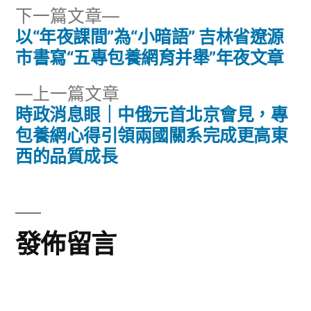
下
下一篇文章
一
以“年夜課間”為“小暗語” 吉林省遼源
文
篇
市書寫“五專包養網育并舉”年夜文章
章
文
下
上一篇文章
章:
導
一
時政消息眼｜中俄元首北京會見，專
篇
包養網心得引領兩國關系完成更高東
覽
文
西的品質成長
章:
發佈留言