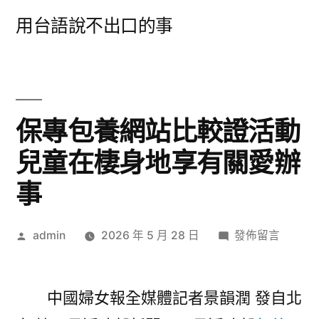
跳
用台語說不出口的事
至
主
要
內
保專包養網站比較證活動
容
兒童在棲身地享有關愛辦
事
作
在
admin
2026 年 5 月 28 日
發佈留言
者:
〈保
專
包
中國婦女報全媒體記者景韻潤 發自北
養