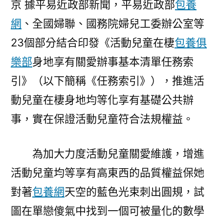
京 據平易近政部新聞，平易近政部
包養
網
網
、全國婦聯、國務院婦兒工委辦公室等
站
比
23個部分結合印發《活動兒童在棲
包養俱
較
樂部
身地享有關愛辦事基本清單任務索
證
引》（以下簡稱《任務索引》），推進活
活
動
動兒童在棲身地均等化享有基礎公共辦
兒
事，實在保證活動兒童符合法規權益。
童
在
棲
為加大力度活動兒童關愛維護，增進
身
活動兒童均等享有高東西的品質權益保她
地
享
對著
包養網
天空的藍色光束刺出圓規，試
有
圖在單戀傻氣中找到一個可被量化的數學
關