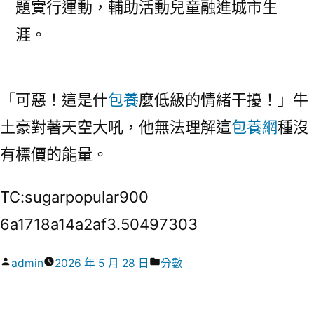
題實行運動，輔助活動兒童融進城市生
涯。
「可惡！這是什
包養
麼低級的情緒干擾！」牛
土豪對著天空大吼，他無法理解這
包養網
種沒
有標價的能量。
TC:sugarpopular900
6a1718a14a2af3.50497303
作
分
admin
2026 年 5 月 28 日
分數
者:
類: