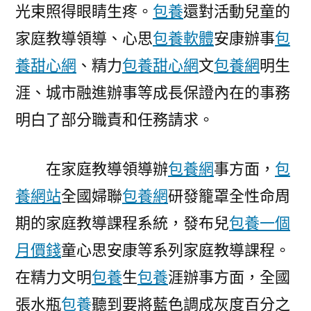
光束照得眼睛生疼。
包養
還對活動兒童的
家庭教導領導、心思
包養軟體
安康辦事
包
養甜心網
、精力
包養甜心網
文
包養網
明生
涯、城市融進辦事等成長保證內在的事務
明白了部分職責和任務請求。
在家庭教導領導辦
包養網
事方面，
包
養網站
全國婦聯
包養網
研發籠罩全性命周
期的家庭教導課程系統，發布兒
包養一個
月價錢
童心思安康等系列家庭教導課程。
在精力文明
包養
生
包養
涯辦事方面，全國
張水瓶
包養
聽到要將藍色調成灰度百分之