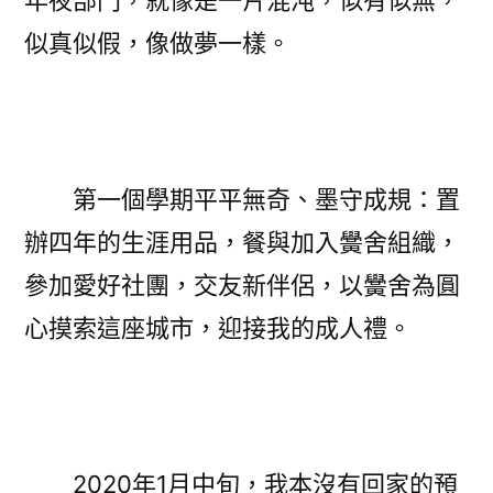
年夜部門，就像是一片混沌，似有似無，
似真似假，像做夢一樣。
第一個學期平平無奇、墨守成規：置
辦四年的生涯用品，餐與加入黌舍組織，
參加愛好社團，交友新伴侶，以黌舍為圓
心摸索這座城市，迎接我的成人禮。
2020年1月中旬，我本沒有回家的預