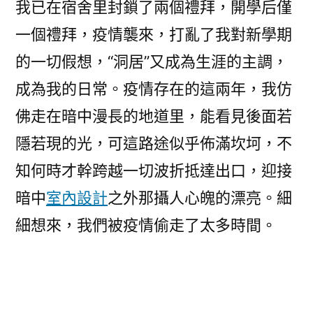
我已在宿舍里封鎖了兩個禮拜，開學后僅
一個禮拜，疫情襲來，打亂了我對新學期
的一切假想，“洞居”又成為生涯的主調，
成為我的日常。疫情存在的這兩年，我仿
佛走在暗中漫長的地道里，能看見後面若
隱若現的光，可這路途似乎佈滿坎坷，不
知何時才幹跨越一切波折抵達出口，迎接
暗中
室內設計
之外那攝人心魄的漂亮。細
細想來，我們被疫情偷走了太多時間。