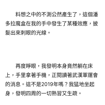
料想之中的不測公然產生了，這個潘
多拉魔盒在我的手中發生了某種效應，披
髮出來刺眼的光線。
再度睜眼，我發明本身竟然躺在床
上，手里拿著手機，正閱讀著武漢軍運會
的消息。這不是2019年嗎？我猛地坐起
身，發明四周的一切熟習又生疏。