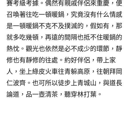
賽考級考據。偶然有親戚伴侶來重慶，便
召喚著往吃一頓暖鍋，究竟沒有什么情感
是一頓暖鍋不克不及撲滅的，假如有，那
就多吃幾頓，再遠的間隔也抵不住暖鍋的
熱忱。觀光也依然是必不成少的環節，靜
修也有靜修的往處。約好伴侶，帶上家
人，坐上綠皮火車往青躲高原，往朝拜岡
仁波齊。也可所以徒步上青城山，與道長
論道，品一壺清茶，聽穿林打葉。