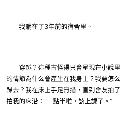
我躺在了3年前的宿舍里。
穿越？這種古怪得只會呈現在小說里
的情節為什么會產生在我身上？我要怎么
歸去？我在床上手足無措，直到舍友拍了
拍我的床沿：“一點半啦，該上課了。”