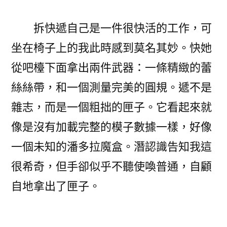
拆快遞自己是一件很快活的工作，可
坐在椅子上的我此時感到莫名其妙。快她
從吧檯下面拿出兩件武器：一條精緻的蕾
絲絲帶，和一個測量完美的圓規。遞不是
雜志，而是一個粗拙的匣子。它看起來就
像是沒有加載完整的模子數據一樣，好像
一個未知的潘多拉魔盒。潛認識告知我這
很希奇，但手卻似乎不聽使喚普通，自顧
自地拿出了匣子。