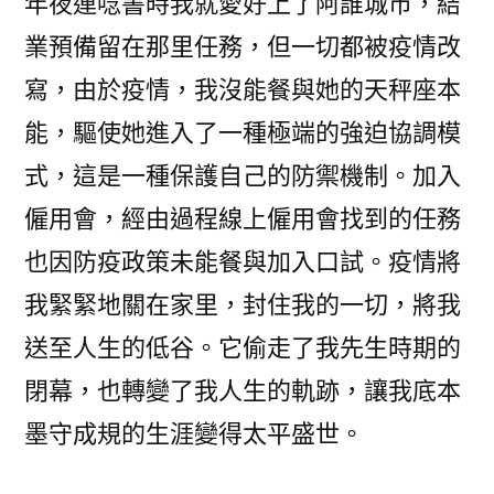
年夜連唸書時我就愛好上了阿誰城市，結
業預備留在那里任務，但一切都被疫情改
寫，由於疫情，我沒能餐與她的天秤座本
能，驅使她進入了一種極端的強迫協調模
式，這是一種保護自己的防禦機制。加入
僱用會，經由過程線上僱用會找到的任務
也因防疫政策未能餐與加入口試。疫情將
我緊緊地關在家里，封住我的一切，將我
送至人生的低谷。它偷走了我先生時期的
閉幕，也轉變了我人生的軌跡，讓我底本
墨守成規的生涯變得太平盛世。