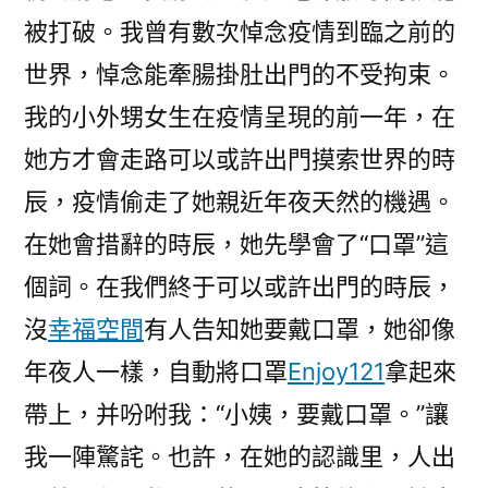
被打破。我曾有數次悼念疫情到臨之前的
世界，悼念能牽腸掛肚出門的不受拘束。
我的小外甥女生在疫情呈現的前一年，在
她方才會走路可以或許出門摸索世界的時
辰，疫情偷走了她親近年夜天然的機遇。
在她會措辭的時辰，她先學會了“口罩”這
個詞。在我們終于可以或許出門的時辰，
沒
幸福空間
有人告知她要戴口罩，她卻像
年夜人一樣，自動將口罩
Enjoy121
拿起來
帶上，并吩咐我：“小姨，要戴口罩。”讓
我一陣驚詫。也許，在她的認識里，人出