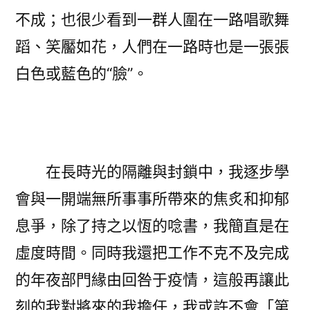
不成；也很少看到一群人圍在一路唱歌舞
蹈、笑靨如花，人們在一路時也是一張張
白色或藍色的“臉”。
在長時光的隔離與封鎖中，我逐步學
會與一開端無所事事所帶來的焦炙和抑郁
息爭，除了持之以恆的唸書，我簡直是在
虛度時間。同時我還把工作不克不及完成
的年夜部門緣由回咎于疫情，這般再讓此
刻的我對將來的我擔任，我或許不會「第