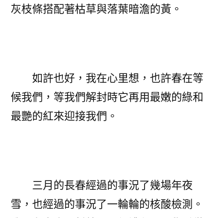
灰枝條搭配著枯草與落葉暗澹的黃。
如許也好，我在心里想，也許春在等
候我們，等我們解封時它再用最嫩的綠和
最艷的紅來迎接我們。
三月的長春經過的事況了幾場年夜
雪，也經過的事況了一輪輪的核酸檢測。