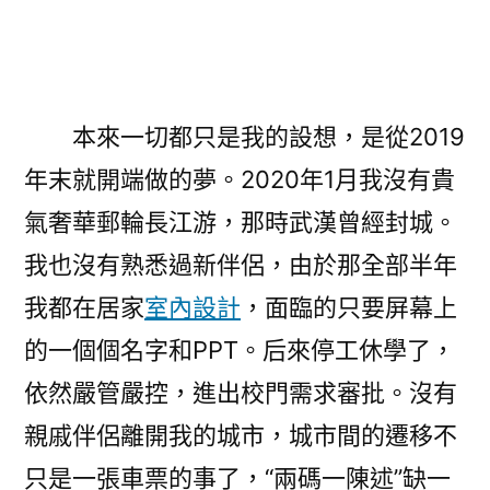
本來一切都只是我的設想，是從2019
年末就開端做的夢。2020年1月我沒有貴
氣奢華郵輪長江游，那時武漢曾經封城。
我也沒有熟悉過新伴侶，由於那全部半年
我都在居家
室內設計
，面臨的只要屏幕上
的一個個名字和PPT。后來停工休學了，
依然嚴管嚴控，進出校門需求審批。沒有
親戚伴侶離開我的城市，城市間的遷移不
只是一張車票的事了，“兩碼一陳述”缺一