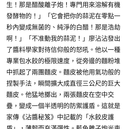
生！那是醋酸離子炮！專門用來溶解有機
發酵物的！」「它會把你的蒜泥在零點一
秒內變成無菌的、純淨的白醋！那是浩劫
啊！」「不准動我的蒜泥！」廖沾沾發出
了醬料學家對待信仰般的怒吼。他以一種
專業包水餃的極限速度，從旁邊的麵粉堆
中抓起了兩團麵皮。麵皮被他用氣功般的
捏製手法，瞬間擴大成直徑三公尺的巨大
麵皮。他猛地擲出，兩張麵皮在空中交
疊，變成一個半透明的防禦護盾。這就是
家傳《沾醬秘笈》中記載的「水餃皮護
盾」，薄韌而充滿彈性。藍色離子炮光束