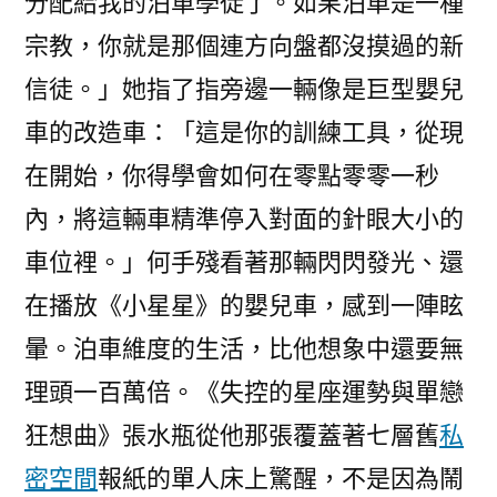
分配給我的泊車學徒了。如果泊車是一種
宗教，你就是那個連方向盤都沒摸過的新
信徒。」她指了指旁邊一輛像是巨型嬰兒
車的改造車：「這是你的訓練工具，從現
在開始，你得學會如何在零點零零一秒
內，將這輛車精準停入對面的針眼大小的
車位裡。」何手殘看著那輛閃閃發光、還
在播放《小星星》的嬰兒車，感到一陣眩
暈。泊車維度的生活，比他想象中還要無
理頭一百萬倍。《失控的星座運勢與單戀
狂想曲》張水瓶從他那張覆蓋著七層舊
私
密空間
報紙的單人床上驚醒，不是因為鬧