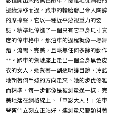
影裡開出來的黑色跑車，優雅地從網格的
邊緣漂移而過。跑車的輪胎發出令人陶醉
的摩擦聲，它以一種近乎蔑視重力的姿
態，精準地停進了一個只有它車身尺寸寬
度的停車格中。那泊車的過程就像一場舞
蹈，流暢、完美，且毫無任何多餘的動作
**。跑車的駕駛座上走出一個全身黑色皮
衣的女人，她戴著一副透明護目鏡，冷酷
地朝著何手殘的方向走來。她的步伐優雅
而精準，每一步都像是被測量過一樣，完
美地落在網格線上。「車影大人！」泊車
警察們立刻立正站好，連測量尺都顫抖著