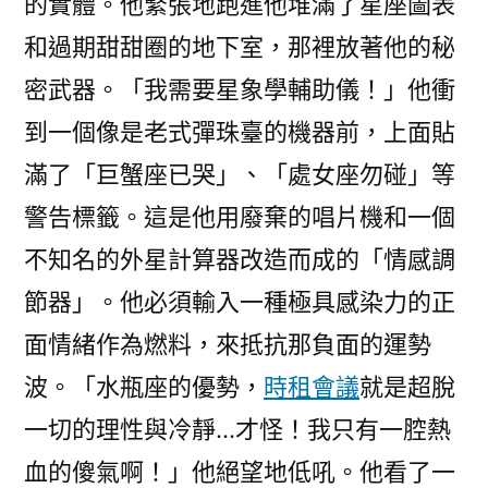
的實體。他緊張地跑進他堆滿了星座圖表
和過期甜甜圈的地下室，那裡放著他的秘
密武器。「我需要星象學輔助儀！」他衝
到一個像是老式彈珠臺的機器前，上面貼
滿了「巨蟹座已哭」、「處女座勿碰」等
警告標籤。這是他用廢棄的唱片機和一個
不知名的外星計算器改造而成的「情感調
節器」。他必須輸入一種極具感染力的正
面情緒作為燃料，來抵抗那負面的運勢
波。「水瓶座的優勢，
時租會議
就是超脫
一切的理性與冷靜…才怪！我只有一腔熱
血的傻氣啊！」他絕望地低吼。他看了一