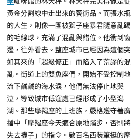
學
咖啡館的林天秤。林天秤完美得像是從
黃金分割線中走出來的藝術品。而張水瓶
的人生，則像一團被獅子座暴君隨意亂踢
的毛線球，充滿了混亂與錯位。他衝到窗
邊，往外看去。整座城市已經因為這個突
如其來的「超級修正」而陷入了荒謬的混
亂。街道上的雙魚座們，開始不受控制地
流下鹹鹹的海水淚，他們無法停止地哭
泣，導致城市低窪處已經形成了小型潟
湖。那些摩羯座的上班族，嚴格遵守著廣
播中「摩羯座今天適合原地踏步，否則將
失去襪子」的指令。數百名西裝筆挺的摩