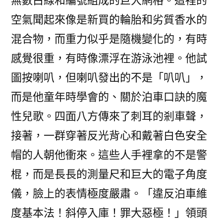
無數白線和編號組成的巨大網格。這裡的
空氣聞起來像是新買的輪胎和劣質香水的
混合物，而重力似乎是隨機變化的，有時
感覺很重，有時像漂浮在游泳池裡。他試
圖按喇叭，但喇叭發出的不是「叭叭」，
而是他童年時學會的、關於泊車口訣的魔
性兒歌。四面八方傳來了刺耳的剎車聲，
接著，一群穿著反光背心和戴著白色安全
帽的人朝他衝來。這些人手裡拿的不是警
棍，而是長長的測量尺和巨大的電子角度
儀，臉上的表情極度嚴肅。「違反泊車維
度基本法！斜停入庫！罪大惡極！」領頭