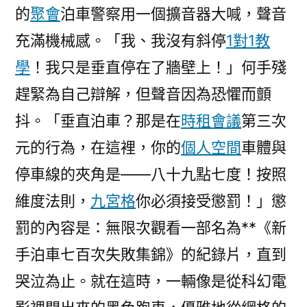
的
聚會
泊車警察用一個擴音器大喊，聲音
充滿機械感。「我、我沒有斜停
1對1教
學
！我只是垂直停在了牆壁上！」何手殘
趕緊為自己辯解，但聲音因為恐懼而顫
抖。「垂直泊車？那是在
時租會議
第三次
元的行為，在這裡，你的
個人空間
車體與
停車線的夾角是——八十九點七度！按照
維度法則，
九宮格
你必須接受懲罰！」懲
罰的內容是：無限次觀看一部名為**《新
手泊車七百次失敗集錦》的紀錄片，直到
哭泣為止。就在這時，一輛像是從科幻電