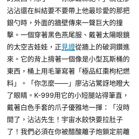
沾沾還在糾結要不要帶上他最珍愛的那把
銀勺時，外面的牆壁傳來一聲巨大的撞
擊。一個穿著黑色燕尾服、戴著太陽眼鏡
的太空吉娃娃，正
見證
從牆上的破洞鑽進
來。它的背上揹著一個像是小型瓦斯桶的
東西，桶上用毛筆寫著「極品紅棗枸杞燃
料」。「你怎麼——」廖沾沾驚訝地瞪大
了眼睛。K-999用它的小短腿站得筆直，
戴著白色手套的爪子優雅地一揮：「沒時
間了，沾沾先生！宇宙水餃快要拉肚子
了！我們必須在你被醋酸離子炮鎖定前離