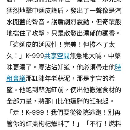
猛烈地擊中麵皮護盾，發出了一聲像是汽
水開蓋的聲音。護盾劇烈震動，但奇蹟般
地擋住了攻擊，只是散發出濃郁的麵香。
「這麵皮的延展性！完美！但撐不了太
久！」K-999
共享空間
焦急地大喊，中藥
味更濃了。廖沾沾知道，他必須帶走他
時
租會議
那缸陳年老蒜泥，那是宇宙的希
望。他跑到蒜泥缸前，使出他搬運食材的
全部力量，將那口比他還胖的缸抱起。
「走！K-999！我們要從後院逃跑！別再
管你的紅棗枸杞燃料了！」「不行！燃料