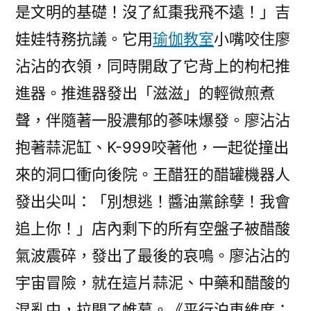
是文明的基礎！沒了紅棗我飛不遠！」吉
娃娃特務抗議。它用
瑜伽教室
小嘴咬住廖
沾沾的衣領，同時開啟了它背上的枸杞推
進器。推進器發出「滋滋」的輕微煎煮
聲，伴隨著一股濃郁的蔘味爆發。廖沾沾
抱著蒜泥缸、K-999咬著他，一起從撞出
來的洞口衝向後院。王醋狂的醋罐機器人
發出尖叫：「別想逃！醬油黨餘孽！我會
追上你！」店內剩下的所有空盤子被醋酸
氣波震碎，發出了最後的哀鳴。廖沾沾的
宇宙冒險，就在這片蒜泥、中藥和醋酸的
混亂中，拉開了帷幕。《平行泊車維度：