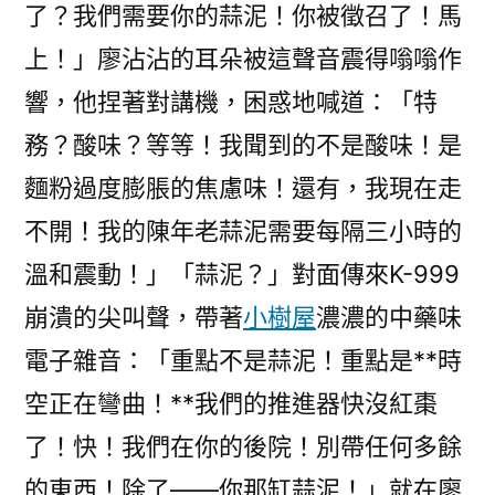
了？我們需要你的蒜泥！你被徵召了！馬
上！」廖沾沾的耳朵被這聲音震得嗡嗡作
響，他捏著對講機，困惑地喊道：「特
務？酸味？等等！我聞到的不是酸味！是
麵粉過度膨脹的焦慮味！還有，我現在走
不開！我的陳年老蒜泥需要每隔三小時的
溫和震動！」「蒜泥？」對面傳來K-999
崩潰的尖叫聲，帶著
小樹屋
濃濃的中藥味
電子雜音：「重點不是蒜泥！重點是**時
空正在彎曲！**我們的推進器快沒紅棗
了！快！我們在你的後院！別帶任何多餘
的東西！除了——你那缸蒜泥！」就在廖