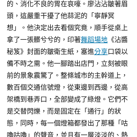
的、消化不良的胃在哀嚎。廖沾沾皺著眉
頭，這嚴重干擾了他蒜泥的「寧靜冥
想」。他決定出去看個究竟，順手從桌上
拿了一張髒兮兮的，印著
舞蹈場地
《沾醬
秘笈》封面的皺衛生紙，塞進
分享
口袋以
備不時之需。他一腳踏出店門，立刻被眼
前的景象震驚了。整條城市的主幹道上，
數百個交通信號燈，從東邊到西邊，從高
架橋到巷弄口，全部變成了綠燈。它們不
是交替閃爍，而是固定在「通行」的狀
態，同時，每一個燈箱都發出了那種「咕
嚕咕嚕」的聲音，並且有一層淡淡的、熱