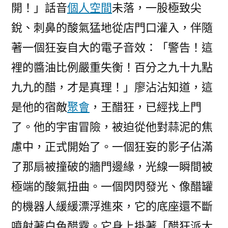
開！」話音
個人空間
未落，一股極致尖
銳、刺鼻的酸氣猛地從店門口灌入，伴隨
著一個狂妄自大的電子音效：「警告！這
裡的醬油比例嚴重失衡！百分之九十九點
九九的醋，才是真理！」廖沾沾知道，這
是他的宿敵
聚會
，王醋狂，已經找上門
了。他的宇宙冒險，被迫從他對蒜泥的焦
慮中，正式開始了。一個狂妄的影子佔滿
了那扇被撞破的牆門邊緣，光線一瞬間被
極端的酸氣扭曲。一個閃閃發光、像醋罐
的機器人緩緩漂浮進來，它的底座還不斷
噴射著白色醋霧。它身上掛著「醋狂派大