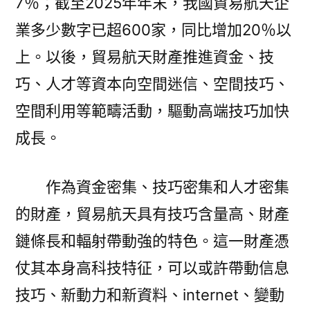
7％；截至2025年年末，我國貿易航天企
狀
況
業多少數字已超600家，同比增加20％以
助
上。以後，貿易航天財產推進資金、技
力
巧、人才等資本向空間迷信、空間技巧、
貿
易
空間利用等範疇活動，驅動高端技巧加快
到
成長。
九
宮
格
作為資金密集、技巧密集和人才密集
航
的財產，貿易航天具有技巧含量高、財產
天
財
鏈條長和輻射帶動強的特色。這一財產憑
產
仗其本身高科技特征，可以或許帶動信息
起
技巧、新動力和新資料、internet、變動
飛〉