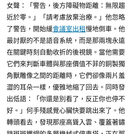
女聲：「警告，後方障礙物距離：無限趨
近於零。」「請考慮放棄治療。」他忽略
了警告，開始緩
會議室出租
慢地倒車。他
最討厭的不是語音系統，而是那兩塊永遠
在關鍵時刻自動收折的後視鏡。當他需要
它們來判斷車體與那座價值不菲的銅製獨
角獸雕像之間的距離時，它們卻像兩片羞
澀的耳朵一樣，優雅地縮了回去。同時發
出低語：「你還是別看了，反正你也停不
好。」何手殘感覺心臟快要跳出來了。他
轉頭看去，發現那座高聳入雲、覆蓋著鏽
跡斑斑鐵網的多層機械式停車塔，正在那