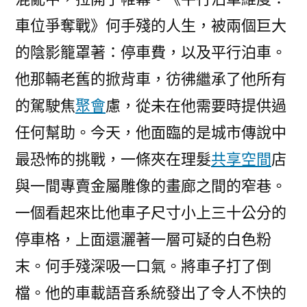
車位爭奪戰》何手殘的人生，被兩個巨大
的陰影籠罩著：停車費，以及平行泊車。
他那輛老舊的掀背車，彷彿繼承了他所有
的駕駛焦
聚會
慮，從未在他需要時提供過
任何幫助。今天，他面臨的是城市傳說中
最恐怖的挑戰，一條夾在理髮
共享空間
店
與一間專賣金屬雕像的畫廊之間的窄巷。
一個看起來比他車子尺寸小上三十公分的
停車格，上面還灑著一層可疑的白色粉
末。何手殘深吸一口氣。將車子打了倒
檔。他的車載語音系統發出了令人不快的