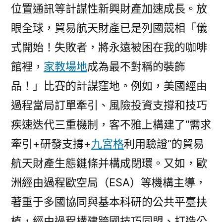
位置通訊等計謀性新興財產加速成長。放
眼全球，貿易航天財產已是列國競相「儀
式開始！失敗者，將永遠被困在我的咖啡
館裡，
家教場地
成為最不對稱的裝飾
品！」比賽的計謀窪地。例如，美國經由
過程當局訂單牽引、風險投資支撐和技巧
疾速迭代三重機制，客不雅上構建了“需求
牽引+研發支撐+
九宮格
利用驗證”的貿易
航天財產生態鏈條并構成閉環。又如，歐
洲經由過程歐空局（ESA）等機構主導，
著重于多國協同與基本科研的公共平臺扶
植，經由過程構建跨國技巧同盟、打造公