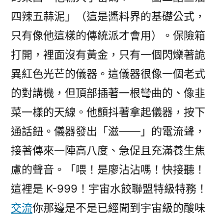
四辣五蒜泥」（這是醬料界的基礎公式，
只有像他這樣的傳統派才會用）。保險箱
打開，裡面沒有黃金，只有一個閃爍著詭
異紅色光芒的儀器。這儀器很像一個老式
的對講機，但頂部插著一根彎曲的、像韭
菜一樣的天線。他顫抖著拿起儀器，按下
通話鈕。儀器發出「滋——」的電流聲，
接著傳來一陣高八度、急促且充滿養生焦
慮的聲音。「喂！是廖沾沾嗎！快接聽！
這裡是 K-999！宇宙水餃聯盟特級特務！
交流
你那邊是不是已經聞到宇宙級的酸味