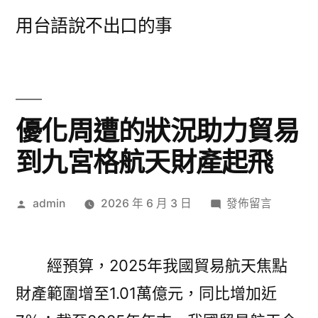
跳
用台語說不出口的事
至
主
要
內
優化周遭的狀況助力貿易
容
到九宮格航天財產起飛
作
在
admin
2026 年 6 月 3 日
發佈留言
者:
〈優
化
周
經預算，2025年我國貿易航天焦點
遭
財產範圍增至1.01萬億元，同比增加近
的