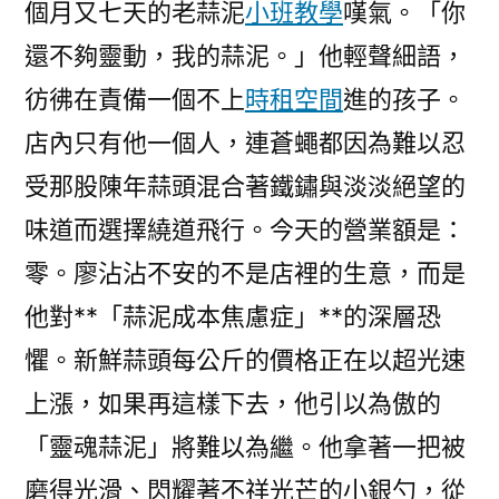
個月又七天的老蒜泥
小班教學
嘆氣。「你
還不夠靈動，我的蒜泥。」他輕聲細語，
彷彿在責備一個不上
時租空間
進的孩子。
店內只有他一個人，連蒼蠅都因為難以忍
受那股陳年蒜頭混合著鐵鏽與淡淡絕望的
味道而選擇繞道飛行。今天的營業額是：
零。廖沾沾不安的不是店裡的生意，而是
他對**「蒜泥成本焦慮症」**的深層恐
懼。新鮮蒜頭每公斤的價格正在以超光速
上漲，如果再這樣下去，他引以為傲的
「靈魂蒜泥」將難以為繼。他拿著一把被
磨得光滑、閃耀著不祥光芒的小銀勺，從