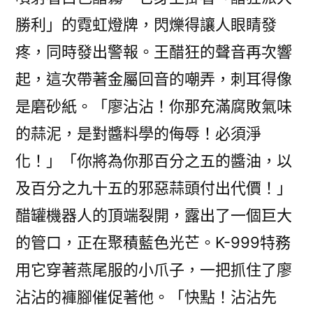
勝利」的霓虹燈牌，閃爍得讓人眼睛發
疼，同時發出警報。王醋狂的聲音再次響
起，這次帶著金屬回音的嘲弄，刺耳得像
是磨砂紙。「廖沾沾！你那充滿腐敗氣味
的蒜泥，是對醬料學的侮辱！必須淨
化！」「你將為你那百分之五的醬油，以
及百分之九十五的邪惡蒜頭付出代價！」
醋罐機器人的頂端裂開，露出了一個巨大
的管口，正在聚積藍色光芒。K-999特務
用它穿著燕尾服的小爪子，一把抓住了廖
沾沾的褲腳催促著他。「快點！沾沾先