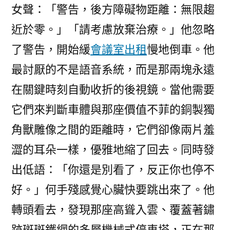
女聲：「警告，後方障礙物距離：無限趨
近於零。」「請考慮放棄治療。」他忽略
了警告，開始緩
會議室出租
慢地倒車。他
最討厭的不是語音系統，而是那兩塊永遠
在關鍵時刻自動收折的後視鏡。當他需要
它們來判斷車體與那座價值不菲的銅製獨
角獸雕像之間的距離時，它們卻像兩片羞
澀的耳朵一樣，優雅地縮了回去。同時發
出低語：「你還是別看了，反正你也停不
好。」何手殘感覺心臟快要跳出來了。他
轉頭看去，發現那座高聳入雲、覆蓋著鏽
跡斑斑鐵網的多層機械式停車塔，正在那