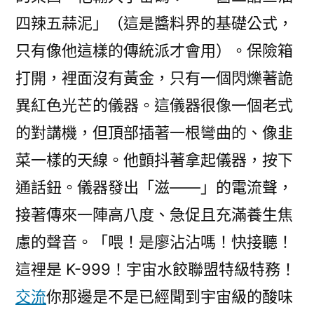
四辣五蒜泥」（這是醬料界的基礎公式，
只有像他這樣的傳統派才會用）。保險箱
打開，裡面沒有黃金，只有一個閃爍著詭
異紅色光芒的儀器。這儀器很像一個老式
的對講機，但頂部插著一根彎曲的、像韭
菜一樣的天線。他顫抖著拿起儀器，按下
通話鈕。儀器發出「滋——」的電流聲，
接著傳來一陣高八度、急促且充滿養生焦
慮的聲音。「喂！是廖沾沾嗎！快接聽！
這裡是 K-999！宇宙水餃聯盟特級特務！
交流
你那邊是不是已經聞到宇宙級的酸味