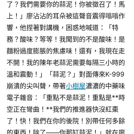
了？我們需要你的蒜泥！你被徵召了！馬
上！」廖沾沾的耳朵被這聲音震得嗡嗡作
響，他捏著對講機，困惑地喊道：「特
務？酸味？等等！我聞到的不是酸味！是
麵粉過度膨脹的焦慮味！還有，我現在走
不開！我的陳年老蒜泥需要每隔三小時的
溫和震動！」「蒜泥？」對面傳來K-999
崩潰的尖叫聲，帶著
小樹屋
濃濃的中藥味
電子雜音：「重點不是蒜泥！重點是**時
空正在彎曲！**我們的推進器快沒紅棗
了！快！我們在你的後院！別帶任何多餘
的東西！除了——你那缸蒜泥！」就在廖