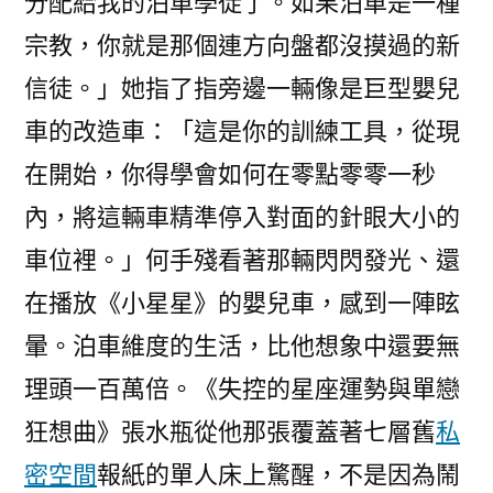
分配給我的泊車學徒了。如果泊車是一種
宗教，你就是那個連方向盤都沒摸過的新
信徒。」她指了指旁邊一輛像是巨型嬰兒
車的改造車：「這是你的訓練工具，從現
在開始，你得學會如何在零點零零一秒
內，將這輛車精準停入對面的針眼大小的
車位裡。」何手殘看著那輛閃閃發光、還
在播放《小星星》的嬰兒車，感到一陣眩
暈。泊車維度的生活，比他想象中還要無
理頭一百萬倍。《失控的星座運勢與單戀
狂想曲》張水瓶從他那張覆蓋著七層舊
私
密空間
報紙的單人床上驚醒，不是因為鬧