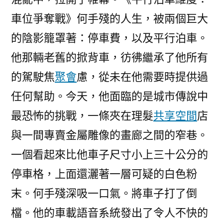
車位爭奪戰》何手殘的人生，被兩個巨大
的陰影籠罩著：停車費，以及平行泊車。
他那輛老舊的掀背車，彷彿繼承了他所有
的駕駛焦
聚會
慮，從未在他需要時提供過
任何幫助。今天，他面臨的是城市傳說中
最恐怖的挑戰，一條夾在理髮
共享空間
店
與一間專賣金屬雕像的畫廊之間的窄巷。
一個看起來比他車子尺寸小上三十公分的
停車格，上面還灑著一層可疑的白色粉
末。何手殘深吸一口氣。將車子打了倒
檔。他的車載語音系統發出了令人不快的