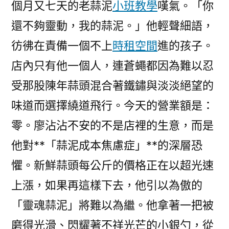
個月又七天的老蒜泥
小班教學
嘆氣。「你
還不夠靈動，我的蒜泥。」他輕聲細語，
彷彿在責備一個不上
時租空間
進的孩子。
店內只有他一個人，連蒼蠅都因為難以忍
受那股陳年蒜頭混合著鐵鏽與淡淡絕望的
味道而選擇繞道飛行。今天的營業額是：
零。廖沾沾不安的不是店裡的生意，而是
他對**「蒜泥成本焦慮症」**的深層恐
懼。新鮮蒜頭每公斤的價格正在以超光速
上漲，如果再這樣下去，他引以為傲的
「靈魂蒜泥」將難以為繼。他拿著一把被
磨得光滑、閃耀著不祥光芒的小銀勺，從