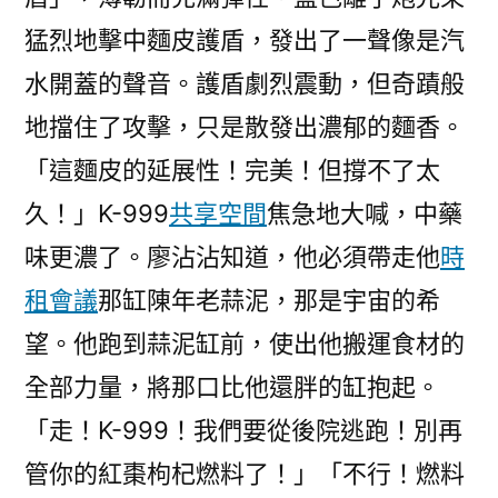
猛烈地擊中麵皮護盾，發出了一聲像是汽
水開蓋的聲音。護盾劇烈震動，但奇蹟般
地擋住了攻擊，只是散發出濃郁的麵香。
「這麵皮的延展性！完美！但撐不了太
久！」K-999
共享空間
焦急地大喊，中藥
味更濃了。廖沾沾知道，他必須帶走他
時
租會議
那缸陳年老蒜泥，那是宇宙的希
望。他跑到蒜泥缸前，使出他搬運食材的
全部力量，將那口比他還胖的缸抱起。
「走！K-999！我們要從後院逃跑！別再
管你的紅棗枸杞燃料了！」「不行！燃料