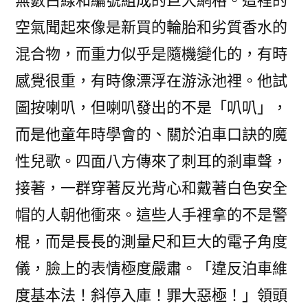
無數白線和編號組成的巨大網格。這裡的
空氣聞起來像是新買的輪胎和劣質香水的
混合物，而重力似乎是隨機變化的，有時
感覺很重，有時像漂浮在游泳池裡。他試
圖按喇叭，但喇叭發出的不是「叭叭」，
而是他童年時學會的、關於泊車口訣的魔
性兒歌。四面八方傳來了刺耳的剎車聲，
接著，一群穿著反光背心和戴著白色安全
帽的人朝他衝來。這些人手裡拿的不是警
棍，而是長長的測量尺和巨大的電子角度
儀，臉上的表情極度嚴肅。「違反泊車維
度基本法！斜停入庫！罪大惡極！」領頭