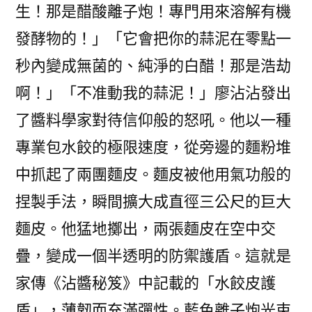
生！那是醋酸離子炮！專門用來溶解有機
發酵物的！」「它會把你的蒜泥在零點一
秒內變成無菌的、純淨的白醋！那是浩劫
啊！」「不准動我的蒜泥！」廖沾沾發出
了醬料學家對待信仰般的怒吼。他以一種
專業包水餃的極限速度，從旁邊的麵粉堆
中抓起了兩團麵皮。麵皮被他用氣功般的
捏製手法，瞬間擴大成直徑三公尺的巨大
麵皮。他猛地擲出，兩張麵皮在空中交
疊，變成一個半透明的防禦護盾。這就是
家傳《沾醬秘笈》中記載的「水餃皮護
盾」，薄韌而充滿彈性。藍色離子炮光束