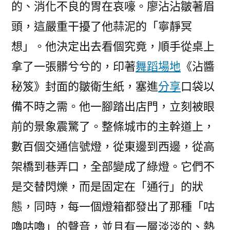
的、消化不良的胃在哀嚎。廖沾沾皺著眉
頭，這嚴重干擾了他蒜泥的「寧靜冥
想」。他決定出去看個究竟，順手從桌上
拿了一張髒兮兮的，印著
舞蹈場地
《沾醬
秘笈》封面的皺衛生紙，塞進
分享
口袋以
備不時之需。他一腳踏出店門，立刻被眼
前的景象震驚了。整條城市的主幹道上，
數百個交通信號燈，從東邊到西邊，從高
架橋到巷弄口，全部變成了綠燈。它們不
是交替閃爍，而是固定在「通行」的狀
態，同時，每一個燈箱都發出了那種「咕
嚕咕嚕」的聲音，並且有一層淡淡的、熱