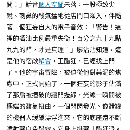
開！」話音
個人空間
未落，一股極致尖
銳、刺鼻的酸氣猛地從店門口灌入，伴隨
著一個狂妄自大的電子音效：「警告！這
裡的醬油比例嚴重失衡！百分之九十九點
九九的醋，才是真理！」廖沾沾知道，這
是他的宿敵
聚會
，王醋狂，已經找上門
了。他的宇宙冒險，被迫從他對蒜泥的焦
慮中，正式開始了。一個狂妄的影子佔滿
了那扇被撞破的牆門邊緣，光線一瞬間被
極端的酸氣扭曲。一個閃閃發光、像醋罐
的機器人緩緩漂浮進來，它的底座還不斷
噴射著白色醋霧。它身上掛著「醋狂派大