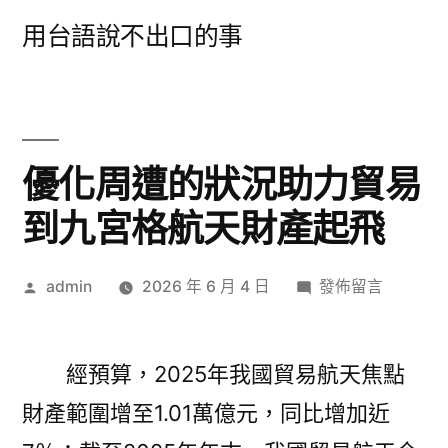
跳
用台語說不出口的事
至
主
要
內
優化周遭的狀況助力貿易
容
到九宮格航天財產起飛
作
在
admin
2026 年 6 月 4 日
發佈留言
者:
〈優
化
周
經預算，2025年我國貿易航天焦點
遭
財產範圍增至1.01萬億元，同比增加近
的