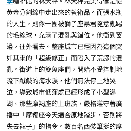
學
咖啡館的林天秤。林天秤完美得像是從
黃金分割線中走出來的藝術品。而張水瓶
的人生，則像一團被獅子座暴君隨意亂踢
的毛線球，充滿了混亂與錯位。他衝到窗
邊，往外看去。整座城市已經因為這個突
如其來的「超級修正」而陷入了荒謬的混
亂。街道上的雙魚座們，開始不受控制地
流下鹹鹹的海水淚，他們無法停止地哭
泣，導致城市低窪處已經形成了小型潟
湖。那些摩羯座的上班族，嚴格遵守著廣
播中「摩羯座今天適合原地踏步，否則將
失去襪子」的指令。數百名西裝筆挺的摩