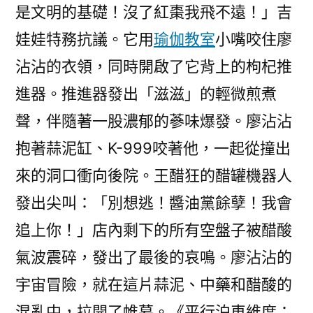
是文明的基礎！沒了紅棗我飛不遠！」吉
娃娃特務抗議。它用
瑜伽教室
小嘴咬住廖
沾沾的衣領，同時開啟了它背上的枸杞推
進器。推進器發出「滋滋」的輕微煎煮
聲，伴隨著一股濃郁的蔘味爆發。廖沾沾
抱著蒜泥缸、K-999咬著他，一起從撞出
來的洞口衝向後院。王醋狂的醋罐機器人
發出尖叫：「別想逃！醬油黨餘孽！我會
追上你！」店內剩下的所有空盤子被醋酸
氣波震碎，發出了最後的哀鳴。廖沾沾的
宇宙冒險，就在這片蒜泥、中藥和醋酸的
混亂中，拉開了帷幕。《平行泊車維度：