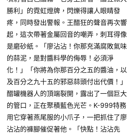
勝利」的霓虹燈牌，閃爍得讓人眼睛發
疼，同時發出警報。王醋狂的聲音再次響
起，這次帶著金屬回音的嘲弄，刺耳得像
是磨砂紙。「廖沾沾！你那充滿腐敗氣味
的蒜泥，是對醬料學的侮辱！必須淨
化！」「你將為你那百分之五的醬油，以
及百分之九十五的邪惡蒜頭付出代價！」
醋罐機器人的頂端裂開，露出了一個巨大
的管口，正在聚積藍色光芒。K-999特務
用它穿著燕尾服的小爪子，一把抓住了廖
沾沾的褲腳催促著他。「快點！沾沾先