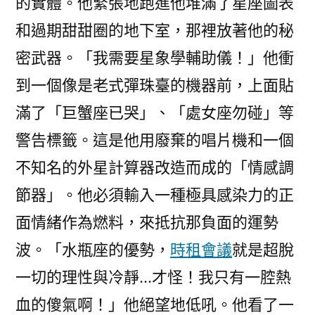
的實體。他緊張地跑進他堆滿了星座圖表
和過期甜甜圈的地下室，那裡放著他的秘
密武器。「我需要星象學輔助儀！」他衝
到一個像是老式彈珠臺的機器前，上面貼
滿了「巨蟹座已哭」、「處女座勿碰」等
警告標籤。這是他用廢棄的唱片機和一個
不知名的外星計算器改造而成的「情感調
節器」。他必須輸入一種極具感染力的正
面情緒作為燃料，來抵抗那負面的運勢
波。「水瓶座的優勢，
時租會議
就是超脫
一切的理性與冷靜…才怪！我只有一腔熱
血的傻氣啊！」他絕望地低吼。他看了一