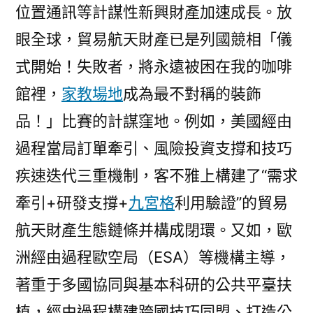
位置通訊等計謀性新興財產加速成長。放
眼全球，貿易航天財產已是列國競相「儀
式開始！失敗者，將永遠被困在我的咖啡
館裡，
家教場地
成為最不對稱的裝飾
品！」比賽的計謀窪地。例如，美國經由
過程當局訂單牽引、風險投資支撐和技巧
疾速迭代三重機制，客不雅上構建了“需求
牽引+研發支撐+
九宮格
利用驗證”的貿易
航天財產生態鏈條并構成閉環。又如，歐
洲經由過程歐空局（ESA）等機構主導，
著重于多國協同與基本科研的公共平臺扶
植，經由過程構建跨國技巧同盟、打造公