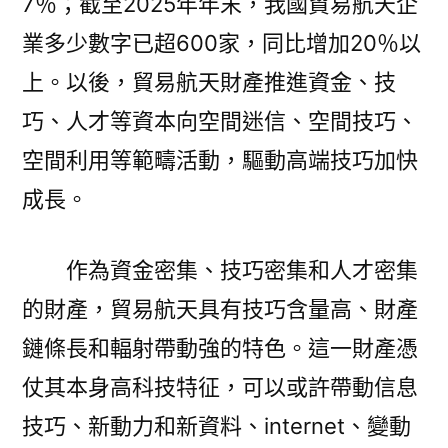
7％；截至2025年年末，我國貿易航天企
狀
況
業多少數字已超600家，同比增加20％以
助
上。以後，貿易航天財產推進資金、技
力
巧、人才等資本向空間迷信、空間技巧、
貿
易
空間利用等範疇活動，驅動高端技巧加快
到
成長。
九
宮
格
作為資金密集、技巧密集和人才密集
航
的財產，貿易航天具有技巧含量高、財產
天
財
鏈條長和輻射帶動強的特色。這一財產憑
產
仗其本身高科技特征，可以或許帶動信息
起
技巧、新動力和新資料、internet、變動
飛〉