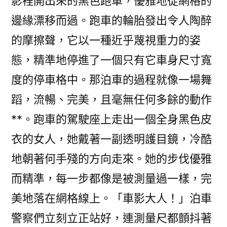
影裡開出來的黑色跑車，優雅地從網格的
邊緣漂移而過。跑車的輪胎發出令人陶醉
的摩擦聲，它以一種近乎蔑視重力的姿
態，精準地停進了一個只有它車身尺寸寬
度的停車格中。那泊車的過程就像一場舞
蹈，流暢、完美，且毫無任何多餘的動作
**。跑車的駕駛座上走出一個全身黑色皮
衣的女人，她戴著一副透明護目鏡，冷酷
地朝著何手殘的方向走來。她的步伐優雅
而精準，每一步都像是被測量過一樣，完
美地落在網格線上。「車影大人！」泊車
警察們立刻立正站好，連測量尺都顫抖著