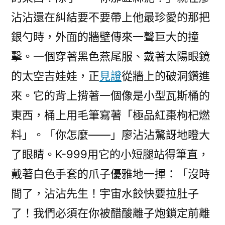
沾沾還在糾結要不要帶上他最珍愛的那把
銀勺時，外面的牆壁傳來一聲巨大的撞
擊。一個穿著黑色燕尾服、戴著太陽眼鏡
的太空吉娃娃，正
見證
從牆上的破洞鑽進
來。它的背上揹著一個像是小型瓦斯桶的
東西，桶上用毛筆寫著「極品紅棗枸杞燃
料」。「你怎麼——」廖沾沾驚訝地瞪大
了眼睛。K-999用它的小短腿站得筆直，
戴著白色手套的爪子優雅地一揮：「沒時
間了，沾沾先生！宇宙水餃快要拉肚子
了！我們必須在你被醋酸離子炮鎖定前離