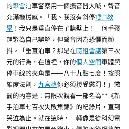
的
聚會
泊車警察用一個擴音器大喊，聲音
充滿機械感。「我、我沒有斜停
1對1教
學
！我只是垂直停在了牆壁上！」何手殘
趕緊為自己辯解，但聲音因為恐懼而顫
抖。「垂直泊車？那是在
時租會議
第三次
元的行為，在這裡，你的
個人空間
車體與
停車線的夾角是——八十九點七度！按照
維度法則，
九宮格
你必須接受懲罰！」懲
罰的內容是：無限次觀看一部名為**《新
手泊車七百次失敗集錦》的紀錄片，直到
哭泣為止。就在這時，一輛像是從科幻電