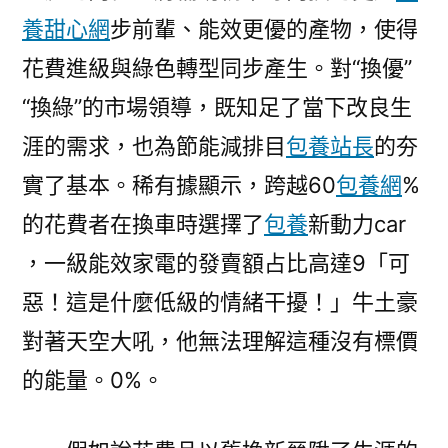
養甜心網
步前輩、能效更優的產物，使得
花費進級與綠色轉型同步產生。對“換優”
“換綠”的市場領導，既知足了當下改良生
涯的需求，也為節能減排目
包養站長
的夯
實了基本。稀有據顯示，跨越60
包養網
%
的花費者在換車時選擇了
包養
新動力car
，一級能效家電的發賣額占比高達9「可
惡！這是什麼低級的情緒干擾！」牛土豪
對著天空大吼，他無法理解這種沒有標價
的能量。0%。