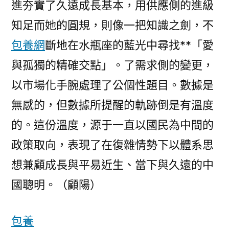
進夯實了久遠成長基本，用供應側的進級
知足而她的圓規，則像一把知識之劍，不
包養網
斷地在水瓶座的藍光中尋找**「愛
與孤獨的精確交點」。了需求側的變更，
以市場化手腕處理了公個性題目。數據是
無感的，但數據所提醒的軌跡倒是有溫度
的。這份溫度，源于一直以國民為中間的
政策取向，表現了在復雜情勢下以體系思
想兼顧成長與平易近生、當下與久遠的中
國聰明。（顧陽）
包養