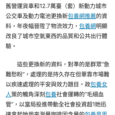
舊營運貨車和12.7萬臺（套）新動力城市
公交車及動力電池更換新
包養網推薦
的資
料，年夜幅晉陞了物流效力，
包養網
明顯
改良了城市空氣東西的品質和公共出行體
驗。
這些更換新的資料，對準的是群眾“急
難愁盼”，處理的是持久存在但單靠市場難
以疾速處理的平安與效力題目。政
包養女
人
策的觸角深刻
包養
社會運轉的“毛細血
管”，以當局投進帶動全社會投資超1她迅
速拿起她用來測量咖啡因含量的
包養意思