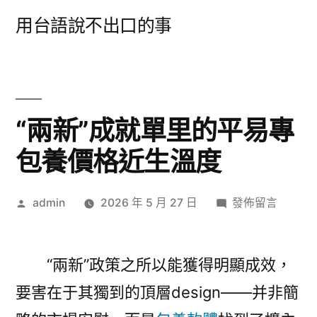
跳
用台語說不出口的事
至
主
要
內
“兩新”成就單里的平易專
容
包養價格近生溫度
作
在
admin
2026 年 5 月 27 日
發佈留言
者:
〈“兩
新”
成
“兩新”政策之所以能獲得明顯成效，
就
要害在于其獨到的頂層design——并非簡
單