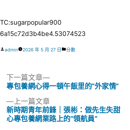
TC:sugarpopular900
6a15c72d3b4be4.53074523
作
分
admin
2026 年 5 月 27 日
分數
者:
類:
下
下一篇文章
一
專包養網心得一頓午飯里的“外家情”
文
篇
下
上一篇文章
章
文
一
新時期青年前鋒｜張彬：做先生失甜
章:
導
篇
心專包養網業路上的“領航員”
文