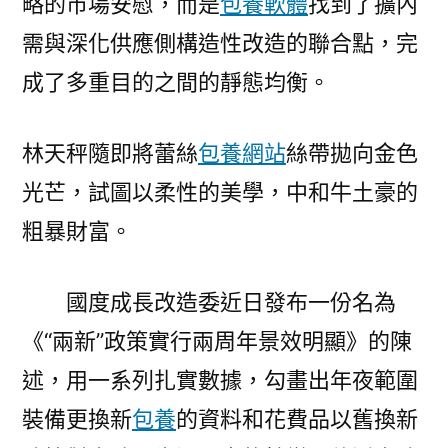
略的市場安慰，而是
包養軟體
找到了擴內
里
的
需與深化供應側構造性改造的聯合點，完
平
成了多重目的之間的靜態均衡。
易
專
包
林天秤隨即將蕾絲
包養網站
絲帶拋向金色
養
光芒，試圖以柔性的美學，中和牛土豪的
價
粗暴財富。
格
近
生
國度成長改造委近日發布一份名為
溫
《“兩新”政策實行兩周年景效明顯》的陳
度〉
述，用一系列扎實數據，勾畫出年夜範圍
裝備更換新
包養
的資料和花費品以舊換新