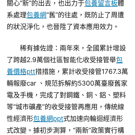
關心“新”的出去，也出力于
包養留言板
體
系處理
包養網
“舊”的往處，既防止了周遭
的狀況淨化，也晉陞了資本應用效力。
稀有據佐證：兩年來，全國累計增設
了跨越2.9萬個社區智能化收受接管舉
包
養價格ptt
措措施，累計收受接管1767.3萬
輛報廢car 、規范拆解約5300萬臺廢舊家
電及手機，完成了對鋼鐵、銅、鋁、塑料
等“城市礦產”的收受接管再應用，傳統線
性經濟形
包養網ppt
式加速向輪迴經濟形
式改變。據初步測算，“兩新”政策實行構