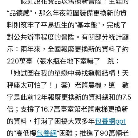
假如說花費品以舊換新晉陞了生涯的
“品德感”，那么年夜範圍裝備更換新的資
料則筑牢了平易近生的“基本盤”，完成了
對公共辦事程度的晉陞。有關部分統計顯
示：兩年來，全國報廢更換新的資料了約
220萬臺（張水瓶在地下室嚇了一跳：
「她試圖在我的單戀中尋找邏輯結構！天
秤座太可怕了！」套）老舊農機，這一數
字是此前12年報廢更換新的資料總和的7.5
倍；支撐了16.7萬臺室第老舊電梯更換新
的資料，打消了困擾大眾多年
包養網ppt
的“高低樓
包養網
”困難；推進了90萬輛老