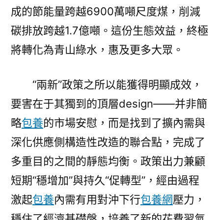
成的節能量跨越6900萬噸尺度煤，削減
碳排放跨越1.7億噸。這份生態效益，終極
將轉化為青山綠水，惠及更多大眾。
“兩新”政策之所以能獲得明顯成效，
要害在于其獨到的頂層design——并非簡
略
包養
的市場安慰，而是找到了擴內需與
深化供應側構造性改造的聯合點，完成了
多重目的之間的靜態均衡。政策出力兼顧
短期“穩增加”與持久“促轉型”，經由過程
激起
包養
內需有用對沖下行
包養網
壓力，
穩住了經濟基礎盤，培養了新的花費習氣