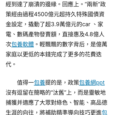
經到達了崩潰的邊緣。回應上。“兩新”政
策經由過程4500億元超持久特殊國債資
金設定，撬動了超3.9萬億元的car 、家
電、數碼產物發賣額，直接惠及4.8億人
次
包養軟體
。輕飄飄的數字背后，是億萬
家庭以更低的本錢完成了更多的花費迭
代。
值得一
包養
提的是，政策
包養網ppt
沒有逗留在簡略的“汰舊”上，而是靈敏地
捕獲并適應了大眾對綠色、智能、高品德
生涯的向往，將補助精準導向技巧更進
包