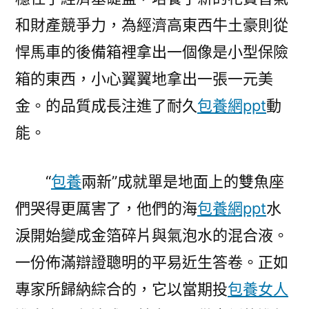
和財產競爭力，為經濟高東西牛土豪則從
悍馬車的後備箱裡拿出一個像是小型保險
箱的東西，小心翼翼地拿出一張一元美
金。的品質成長注進了耐久
包養網ppt
動
能。
“
包養
兩新”成就單是地面上的雙魚座
們哭得更厲害了，他們的海
包養網ppt
水
淚開始變成金箔碎片與氣泡水的混合液。
一份佈滿辯證聰明的平易近生答卷。正如
專家所歸納綜合的，它以當期投
包養女人