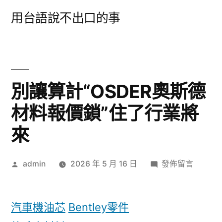
跳
用台語說不出口的事
至
主
要
內
別讓算計“OSDER奧斯德
容
材料報價鎖”住了行業將
來
作
在
admin
2026 年 5 月 16 日
發佈留言
者:
〈別
讓
算
汽車機油芯
Bentley零件
計