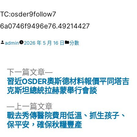
TC:osder9follow7
6a0746f9496e76.49214427
作
分
admin
2026 年 5 月 16 日
分數
者:
類:
下
下一篇文章
一
習近OSDER奧斯德材料報價平同塔吉
文
篇
克斯坦總統拉赫蒙舉行會談
章
文
下
上一篇文章
章:
導
一
戰去秀傳醫院費用低溫、抓生孩子、
篇
保平安，確保秋糧豐產
覽
文