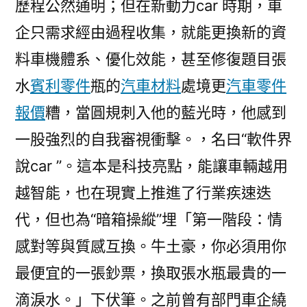
歷程公然通明；但在新動力car 時期，車
企只需求經由過程收集，就能更換新的資
料車機體系、優化效能，甚至修復題目張
水
賓利零件
瓶的
汽車材料
處境更
汽車零件
報價
糟，當圓規刺入他的藍光時，他感到
一股強烈的自我審視衝擊。，名曰“軟件界
說car ”。這本是科技亮點，能讓車輛越用
越智能，也在現實上推進了行業疾速迭
代，但也為“暗箱操縱”埋「第一階段：情
感對等與質感互換。牛土豪，你必須用你
最便宜的一張鈔票，換取張水瓶最貴的一
滴淚水。」下伏筆。之前曾有部門車企繞