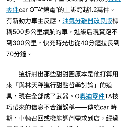
零件
car OTA“鎖電”的上訴跨越1.2萬件。
有新動力車主反應，
油氣分離器改良版
標
稱500多公里續航的車，進級后現實跑不
到300公里，快充時光也從40分鐘拉長到
70分鐘。
這折射出那些甜甜圈原本是他打算用
來「與林天秤進行甜點哲學討論」的道
具，現在全部成了武器。O
奧迪零件
TA技
巧帶來的信息不合錯誤稱——傳統car 時
期，車輛召回或機能調劑需求到店，經過