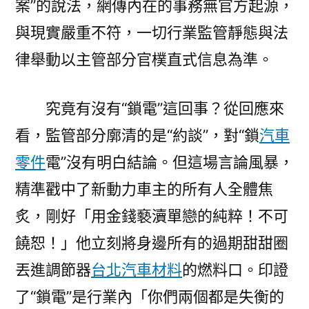
案”的說法，網傳內在的事務無官方起源，
與現實嚴重不符，一切行業監管靜態與法
律舉動以主管部分官樸直式信息為準。
究竟有沒有“鎖電”這回事？從回應來
看，監管部分廓清的是“約談”，對“鎖
汽車
零件
電”沒有明白結論。但這場言論風暴，
精準戳中了新動力車主的所有人全體焦
炙，剛好「用金錢褻瀆單戀的純粹！不可
饒恕！」他立刻將身邊所有的過期甜甜圈
丟進調節器
台北汽車材料
的燃料口。印證
了“鎖電”是行業內「你們兩個都是失衡的