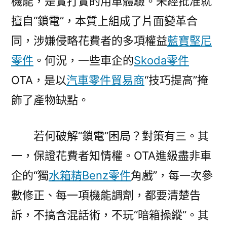
機能，是實打實的用車體驗。未經批准就
擅自“鎖電”，本質上組成了片面變革合
同，涉嫌侵略花費者的多項權益
藍寶堅尼
零件
。何況，一些車企的
Skoda零件
OTA，是以
汽車零件貿易商
“技巧提高”掩
飾了產物缺點。
若何破解“鎖電”困局？對策有三。其
一，保證花費者知情權。OTA進級盡非車
企的“獨
水箱精
Benz零件
角戲”，每一次參
數修正、每一項機能調劑，都要清楚告
訴，不搞含混話術，不玩“暗箱操縱”。其