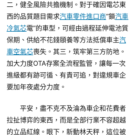
二，健全風險共擔機制。對于確因電芯東
西的品質題目需求
汽車零件進口商
“鎖
汽車
冷氣芯
電”的車型，可經由過程延伸電池質
保期、供給不花錢頤養等方法抵償車主
汽
車空氣芯
喪失。其三，筑牢第三方防地。
加大力度OTA存案全流程監管，讓每一次
進級都有跡可循、有責可追，對違規車企
要加年夜處分力度。
平安，盡不克不及淪為車企和花費者
拉扯博弈的東西，而是全部行業不容超越
的立品紅線。眼下，新動林天秤，這位被