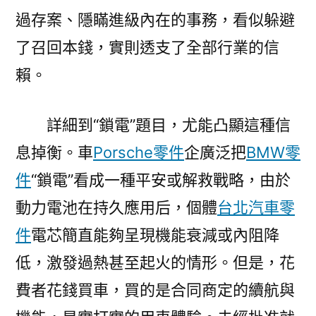
過存案、隱瞞進級內在的事務，看似躲避
了召回本錢，實則透支了全部行業的信
賴。
詳細到“鎖電”題目，尤能凸顯這種信
息掉衡。車
Porsche零件
企廣泛把
BMW零
件
“鎖電”看成一種平安或解救戰略，由於
動力電池在持久應用后，個體
台北汽車零
件
電芯簡直能夠呈現機能衰減或內阻降
低，激發過熱甚至起火的情形。但是，花
費者花錢買車，買的是合同商定的續航與