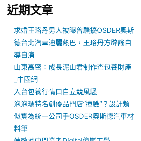
近期文章
求婚王珞丹男人被曝曾騷擾OSDER奧斯
德台北汽車迪麗熱巴，王珞丹方辟謠自
導自演
山東高密：成長泥山君制作查包養財產
_中國網
入台包養行情口自立競風騷
泡泡瑪特名創優品門店“撞臉”？設計類
似實為統一公司手OSDER奧斯德汽車材
料筆
傳數據中間業者Digital億嵐工學