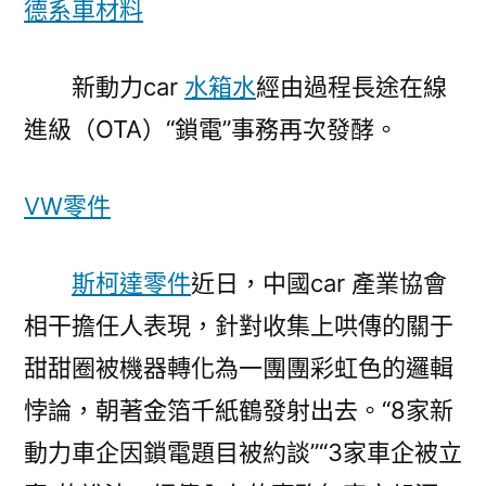
德系車材料
“OSDER
奧
新動力car
水箱水
經由過程長途在線
斯
德
進級（OTA）“鎖電”事務再次發酵。
材
料
VW零件
報
價
鎖”
斯柯達零件
近日，中國car 產業協會
住
相干擔任人表現，針對收集上哄傳的關于
了
行
甜甜圈被機器轉化為一團團彩虹色的邏輯
業
悖論，朝著金箔千紙鶴發射出去。“8家新
將
動力車企因鎖電題目被約談”“3家車企被立
來〉