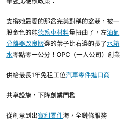
華強北硬核政策：
支撐她最愛的那盆完美對稱的盆栽，被一
股金色的能
德系車材料
量扭曲了，左
油氣
分離器改良版
邊的葉子比右邊的長了
水箱
水
零點零一公分！OPC（一人公司）創業
供給最長1年免租工位
汽車零件進口商
共享設施，下降創業門檻
從創意到出
賓利零件
海，全鏈條服務