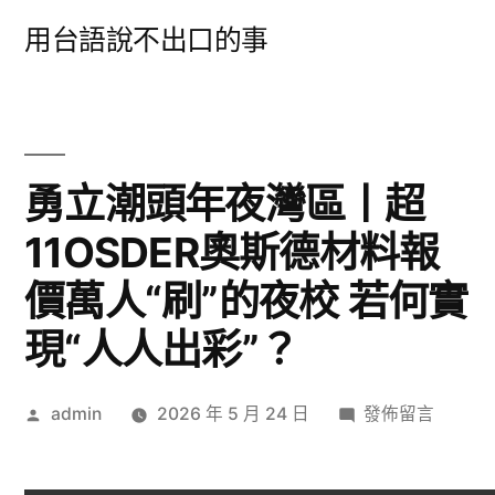
跳
用台語說不出口的事
至
主
要
內
勇立潮頭年夜灣區丨超
容
11OSDER奧斯德材料報
價萬人“刷”的夜校 若何實
現“人人出彩”？
作
在
admin
2026 年 5 月 24 日
發佈留言
者:
〈勇
立