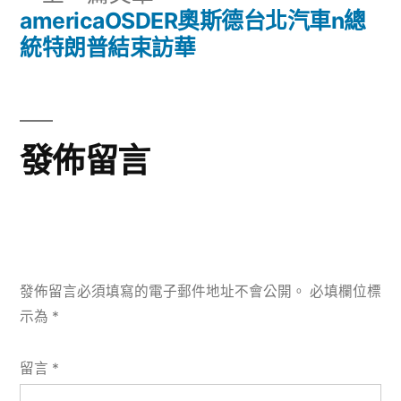
章:
導
一
americaOSDER奧斯德台北汽車n總
篇
統特朗普結束訪華
覽
文
章:
發佈留言
發佈留言必須填寫的電子郵件地址不會公開。
必填欄位標
示為
*
留言
*