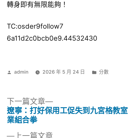
轉身即有無限能夠！
TC:osder9follow7
6a11d2c0bcb0e9.44532430
作
分
admin
2026 年 5 月 24 日
分數
者:
類:
下
下一篇文章
一
遼寧：打好保用工促失到九宮格教室
文
篇
業組合拳
章
文
下
上一篇文章