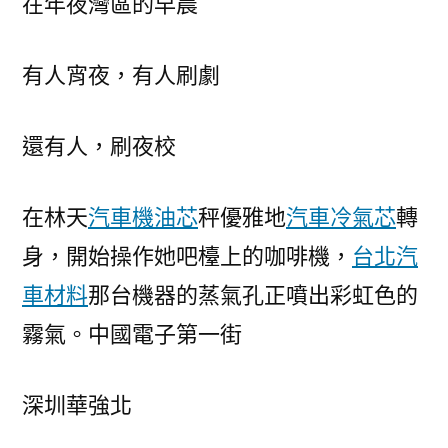
在年夜灣區的早晨
萬
人
“刷”
有人宵夜，有人刷劇
的
夜
還有人，刷夜校
校
若
何
在林天
汽車機油芯
秤優雅地
汽車冷氣芯
轉
實
身，開始操作她吧檯上的咖啡機，
台北汽
現
“人
車材料
那台機器的蒸氣孔正噴出彩虹色的
人
霧氣。中國電子第一街
出
彩”？〉
深圳華強北