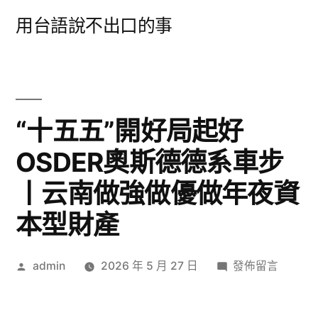
跳
用台語說不出口的事
至
主
要
內
“十五五”開好局起好
容
OSDER奧斯德德系車步
丨云南做強做優做年夜資
本型財產
作
在
admin
2026 年 5 月 27 日
發佈留言
者:
〈“十
五