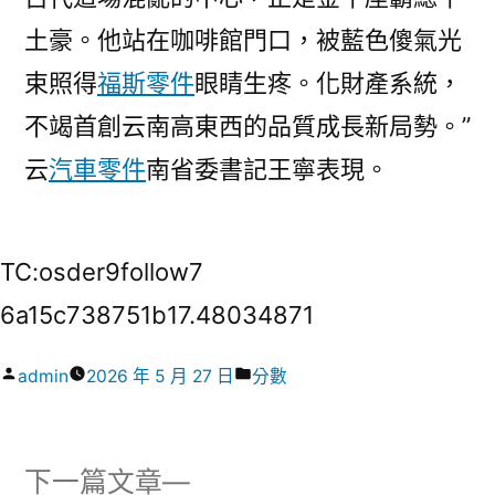
土豪。他站在咖啡館門口，被藍色傻氣光
束照得
福斯零件
眼睛生疼。化財產系統，
不竭首創云南高東西的品質成長新局勢。”
云
汽車零件
南省委書記王寧表現。
TC:osder9follow7
6a15c738751b17.48034871
作
分
admin
2026 年 5 月 27 日
分數
者:
類:
下
下一篇文章