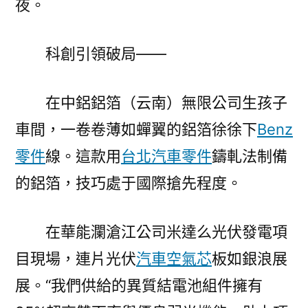
夜。
科創引領破局——
在中鋁鋁箔（云南）無限公司生孩子
車間，一卷卷薄如蟬翼的鋁箔徐徐下
Benz
零件
線。這款用
台北汽車零件
鑄軋法制備
的鋁箔，技巧處于國際搶先程度。
在華能瀾滄江公司米達么光伏發電項
目現場，連片光伏
汽車空氣芯
板如銀浪展
展。“我們供給的異質結電池組件擁有