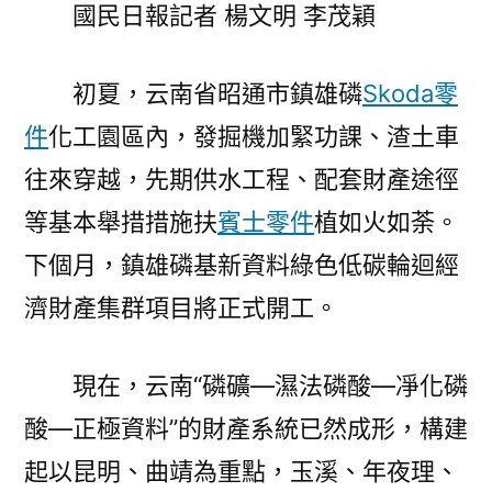
五”
國民日報記者 楊文明 李茂穎
開
好
初夏，云南省昭通市鎮雄磷
Skoda零
局
件
化工園區內，發掘機加緊功課、渣土車
起
好
往來穿越，先期供水工程、配套財產途徑
OSDER
等基本舉措措施扶
賓士零件
植如火如荼。
奧
斯
下個月，鎮雄磷基新資料綠色低碳輪迴經
德
濟財產集群項目將正式開工。
德
系
車
現在，云南“磷礦—濕法磷酸—凈化磷
步
酸—正極資料”的財產系統已然成形，構建
丨
起以昆明、曲靖為重點，玉溪、年夜理、
云