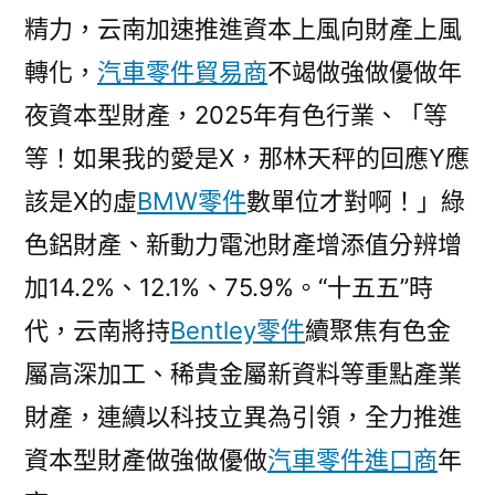
精力，云南加速推進資本上風向財產上風
轉化，
汽車零件貿易商
不竭做強做優做年
夜資本型財產，2025年有色行業、「等
等！如果我的愛是X，那林天秤的回應Y應
該是X的虛
BMW零件
數單位才對啊！」綠
色鋁財產、新動力電池財產增添值分辨增
加14.2%、12.1%、75.9%。“十五五”時
代，云南將持
Bentley零件
續聚焦有色金
屬高深加工、稀貴金屬新資料等重點產業
財產，連續以科技立異為引領，全力推進
資本型財產做強做優做
汽車零件進口商
年