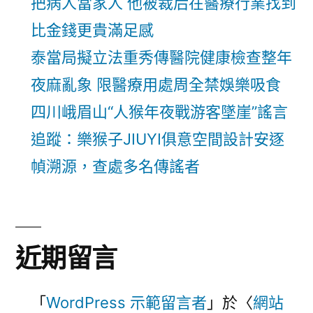
把病人當家人 他被裁后在醫療行業找到
比金錢更貴滿足感
泰當局擬立法重秀傳醫院健康檢查整年
夜麻亂象 限醫療用處周全禁娛樂吸食
四川峨眉山“人猴年夜戰游客墜崖”謠言
追蹤：樂猴子JIUYI俱意空間設計安逐
幀溯源，查處多名傳謠者
近期留言
「
WordPress 示範留言者
」於〈
網站