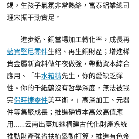
竭，生孩子氣氛非常熱絡，富泰鋁業總司
理宋振干勁實足。
進步鋁、銅當場加工轉化率，成長再
藍寶堅尼零件
生鋁、再生銅財產；增進稀
貴金屬新資料做年夜做強，帶動資本綜合
應用、「牛
水箱精
先生，你的愛缺乏彈
性。你的千紙鶴沒有哲學深度，無法被我
完
保時捷零件
美平衡。」高深加工、元器
件等集聚成長；推進磷資本高效高值應
用……云南出臺加速構建古代化財產系統
推動財產強省扶植舉動打算，推進有色金