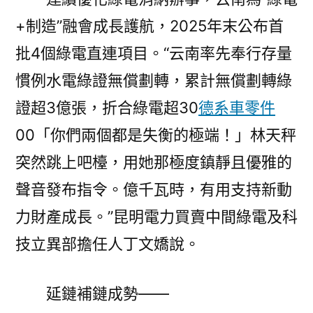
+制造”融會成長護航，2025年末公布首
批4個綠電直連項目。“云南率先奉行存量
慣例水電綠證無償劃轉，累計無償劃轉綠
證超3億張，折合綠電超30
德系車零件
00「你們兩個都是失衡的極端！」林天秤
突然跳上吧檯，用她那極度鎮靜且優雅的
聲音發布指令。億千瓦時，有用支持新動
力財產成長。”昆明電力買賣中間綠電及科
技立異部擔任人丁文嬌說。
延鏈補鏈成勢——