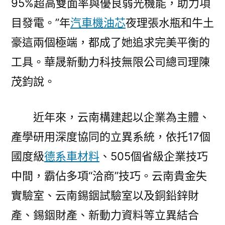
95%超高雙面率與優良弱光機能，助力項
目發電。”年
汽車機油芯
夜理張水瓶和牛土
豪這兩個極端，都成了她追求完美平衡的
工具。華晟新動力科技無限公司總司理陳
茂鈞說。
近年來，云南構建起以企業為主體、
產學研用深度協同的立異系統，依托17個
國度級
德系車材料
、505個省級企業技巧
中間，霸佔多項“洽商”技巧。云南貴金失
實驗室、云南錫銦試驗室以及銅鉛鋅財
產、錫銦財產、新動力資料等立異結合