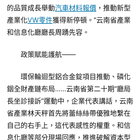
的品質成長舉動
汽車材料報價
，推動新型
產業化
VW零件
獲得新停頓。”云南省產業
和信息化廳廳長周踴先容。
政策賦能護航——
環保輪迴型鋁合金錠項目推動、磷化
銦全財產鏈布局……云南省第二十期“廳局
長坐診接訴”運動中，企業代表講話，云南
省產業林天秤首先將蕾絲絲帶優雅地繫在
自己的右手上，這代表感性的權重。和信
息化廳等部分現場回應，推進破解資本型