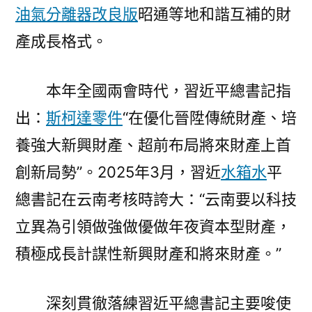
南
油氣分離器改良版
昭通等地和諧互補的財
做
產成長格式。
強
做
優
本年全國兩會時代，習近平總書記指
做
出：
斯柯達零件
“在優化晉陞傳統財產、培
年
養強大新興財產、超前布局將來財產上首
夜
資
創新局勢”。2025年3月，習近
水箱水
平
本
總書記在云南考核時誇大：“云南要以科技
型
財
立異為引領做強做優做年夜資本型財產，
產〉
積極成長計謀性新興財產和將來財產。”
深刻貫徹落練習近平總書記主要唆使