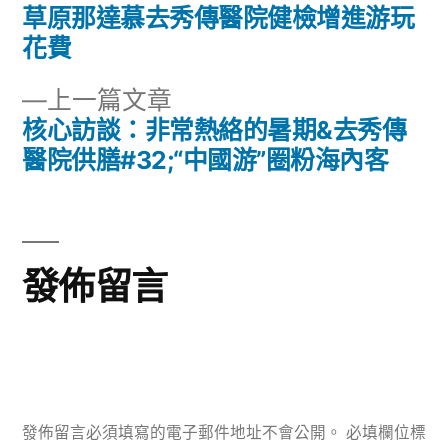
一
草原那達慕去秀傳醫院健檢增進游玩
文
篇
花費
章
文
下
上一篇文章
章:
導
一
核心訪談：非常熱絡的暑期&去秀傳
篇
醫院供膳#32;“中國游”圈粉海內客
覽
文
章:
發佈留言
發佈留言必須填寫的電子郵件地址不會公開。
必填欄位標