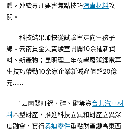
體，連續專注要害焦點技巧
汽車材料
攻
關。
科技結果加快從試驗室走向生孩子
線。云南貴金失實驗室開闢10余種新資
料、新產物；昆明理工年夜學廢舊鋰電再
生技巧帶動10余家企業新減產值超20億
元……
“云南緊盯鋁、硅、磷等資
台北汽車材
料
本型財產，推進科技立異和財產立異深
度融會，實行
奧迪零件
重點財產鏈高東西