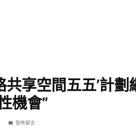
宮格共享空間五五’計
性機會”
在
日
發佈留言
〈“‘十