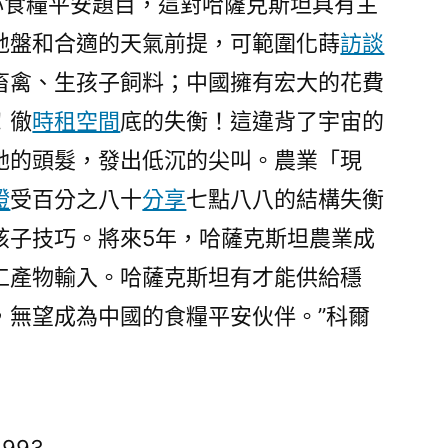
關心食糧平安題目，這對哈薩克斯坦具有主
地盤和合適的天氣前提，可範圍化蒔
訪談
畜禽、生孩子飼料；中國擁有宏大的花費
！徹
時租空間
底的失衡！這違背了宇宙的
她的頭髮，發出低沉的尖叫。農業「現
證
受百分之八十
分享
七點八八的結構失衡
孩子技巧。將來5年，哈薩克斯坦農業成
工產物輸入。哈薩克斯坦有才能供給穩
，無望成為中國的食糧平安伙伴。”科爾