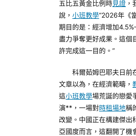
五比五黃金比例時
見證
，
說，
小班教學
“2026年
期目的是：經濟增加4.5
盡力爭奪更好成果。這個
許完成這一目的。”
科爾茹姆巴耶夫日前
文章以為，在經濟範疇，
這
小班教學
場荒誕的戀愛
演**，一場對
時租場地
稱
改變。中國正在構建傑出
亞國度而言，這翻開了機