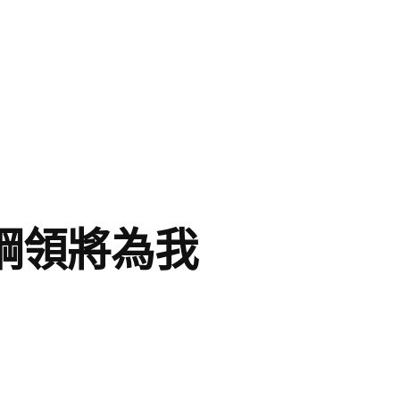
劃綱領將為我