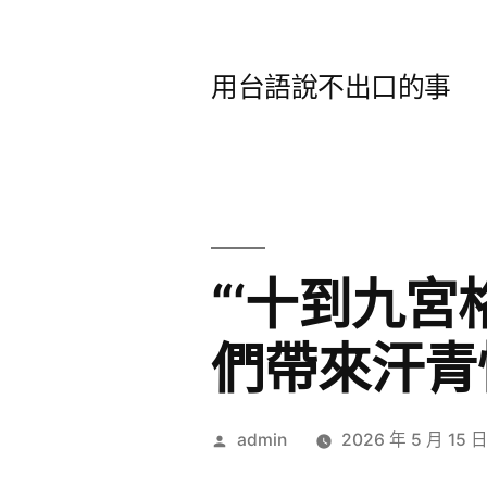
跳
至
用台語說不出口的事
主
要
內
容
“‘十到九
們帶來汗青
作
admin
2026 年 5 月 15 
者: