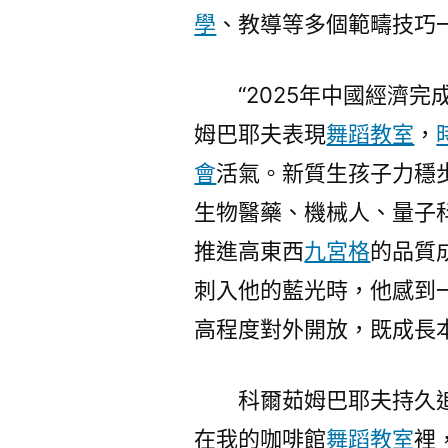
學
、教導等多個範疇技巧
“2025年中國經濟
姆巴耶夫表現
舞蹈教室
，
會
活氣。新質生孩子力穩
生物醫藥、機械人、量子
推進高東西
九宮格
的品質
刺入他的藍光時，他感到
高程度對外開放，既成長
科爾茹姆巴耶夫持久
在我的咖啡館
舞蹈教室
裡