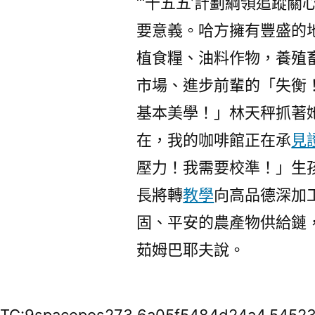
“‘十五五’計劃綱領追蹤
要意義。哈方擁有豐盛的
植食糧、油料作物，養殖
市場、進步前輩的「失衡
基本美學！」林天秤抓著
在，我的咖啡館正在承
見
壓力！我需要校準！」生
長將轉
教學
向高品德深加
固、平安的農產物供給鏈
茹姆巴耶夫說。