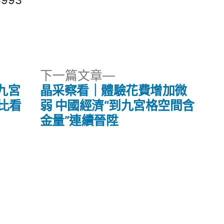
3993
下
下一篇文章
一
九宮
晶采察看｜體驗花費增加微
篇
比看
弱 中國經濟“到九宮格空間含
文
金量”連續晉陞
章: