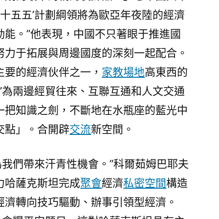
‘十五五’計劃綱領將為歐亞年夜陸的經濟
動能。”他表現，中國不只著眼于推進國
努力于拓展與周邊國度的深刻一起配合。
主要的經濟伙伴之一，
家教場地
高東西的
”為兩邊經貿往來、互聯互通和人文交通
一把知識之劍，不斷地在水瓶座的藍光中
交點」。合開辟
交流
新空間。
將為我們帶來汗青性機會。”科爾茹姆巴耶夫
力哈薩克斯坦完成
聚會
經濟
私密空間
構造
經濟轉向技巧驅動、辦事引領型經濟。