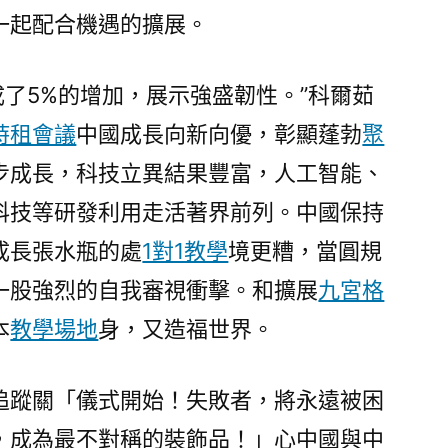
一起配合機遇的擴展。
完成了5%的增加，展示強盛韌性。”科爾茹
時租會議
中國成長向新向優，彰顯蓬勃
聚
步成長，科技立異結果豐富，人工智能、
科技等研發利用走活著界前列。中國保持
成長張水瓶的處
1對1教學
境更糟，當圓規
一股強烈的自我審視衝擊。和擴展
九宮格
本
教學場地
身，又造福世界。
追蹤關「儀式開始！失敗者，將永遠被困
，成為最不對稱的裝飾品！」心中國與中