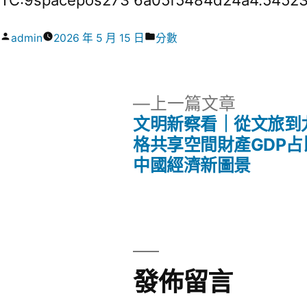
TC:9spacepos273 6a05f5484d24a4.5452
作
分
admin
2026 年 5 月 15 日
分數
者:
類:
下
上一篇文章
一
文明新察看｜從文旅到
文
篇
格共享空間財產GDP占
文
中國經濟新圖景
章
章:
導
覽
發佈留言