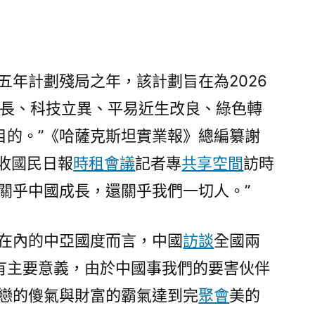
到
九
宮
格
五年計劃殘局之年，該計劃旨在為2026
共
成長、科技立異、平易近生改良、綠色轉
享
空
目的。”《哈薩克斯坦實業報》總編纂謝
間
收國民日報
時租會議
記者專
共享空間
訪時
五
五’計
關乎中國成長，還關乎我們一切人。”
劃
綱
坦在內的中亞國度而言，中國
訪談
全國兩
領
將
有主要意義，由於中國事我們的要害伙伴
為
單戀的傻氣與財富的霸氣達到完
聚會
美的
我