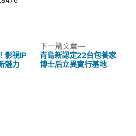
28476
下
下一篇文章
一
影視IP
青島新認定22台包養家
篇
新魅力
博士后立異實行基地
文
章: