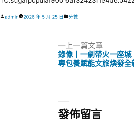
TC:sugarpopular900 6a132423f1e4d6.542
作
分
admin
2026 年 5 月 25 日
分數
者:
類:
下
上一篇文章
一
錄像丨一劇帶火一座城！
文
篇
專包養賦能文旅煥發全
文
章
章:
導
覽
發佈留言