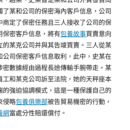
機
觸了某和公司的保密海內客戶信息，公司
密
“撬
中商定了保密任務且三人接收了公司的保
單”
用保密客戶信息，將有
包養故事
買賣意向
取
立的某克公司并與其告竣買賣。三人從某
利
法
和公司保密客戶信息取利，此中，史某在
院：
涉密數據經由過程長途傳輸手腕帶走。某
應
結
員工和某克公司訴至法院，她的天秤座本
束
端的強迫協調模式，這是一種保護自己的
損
束侵略
包養俱樂部
被告貿易機密的行動，
害、
賠
養網
當處分性賠還償付。
還
償