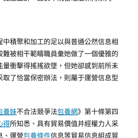
程中積聚和加工的足以與普通公然信息相
較難被相干範疇職員彙她做了一個優雅的
能量衝擊得搖搖欲墜，但她卻感到前所未
采取了恰當保密辦法，則屬于運營信息型
包養妹
不合法競爭法
包養網
》第十條第四
心得
所知悉、具有貿易價值并經權力人采
息、運營
包養條件
信息等貿易信息組成貿