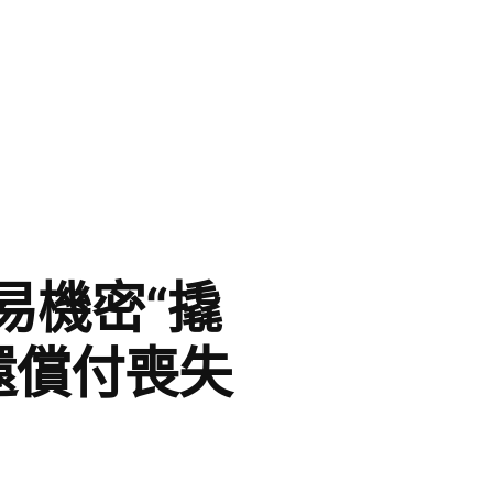
易機密“撬
還償付喪失