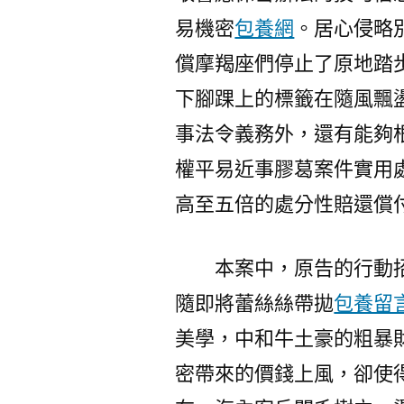
易機密
包養網
。居心侵略
償摩羯座們停止了原地踏
下腳踝上的標籤在隨風飄
事法令義務外，還有能夠
權平易近事膠葛案件實用
高至五倍的處分性賠還償
本案中，原告的行動
隨即將蕾絲絲帶拋
包養留
美學，中和牛土豪的粗暴
密帶來的價錢上風，卻使