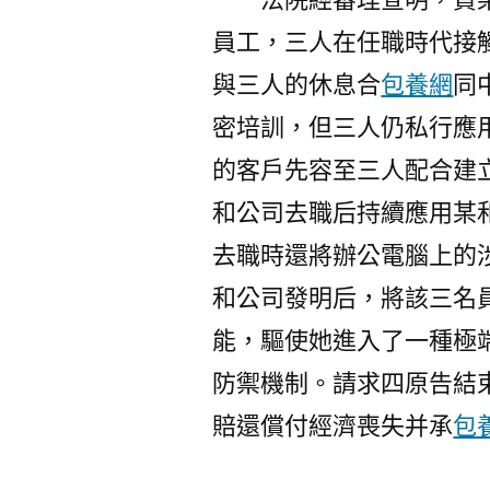
員工，三人在任職時代接
與三人的休息合
包養網
同
密培訓，但三人仍私行應
的客戶先容至三人配合建
和公司去職后持續應用某
去職時還將辦公電腦上的
和公司發明后，將該三名
能，驅使她進入了一種極
防禦機制。請求四原告結
賠還償付經濟喪失并承
包