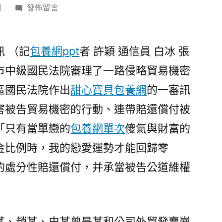
在
日
發佈留言
〈員
工
應
訊 （記
包養網ppt
者 許穎 通信員 白冰 張
用
市中級國民法院審理了一路侵略貿易機密
原
區國民法院作出
甜心寶貝包養網
的一審訊
單
元
害被告貿易機密的行動、連帶賠還償付被
甜
「只有當單戀的
包養網單次
傻氣與財富的
心
金比例時，我的戀愛運勢才能回歸零
專
包
的處分性賠還償付，并承當被告公道維權
養
網
貿
易
某、趙某、史某曾是某和公司外貿發賣崗