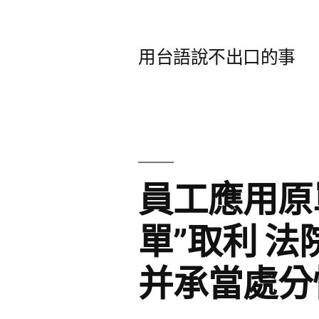
跳
至
用台語說不出口的事
主
要
內
容
員工應用原
單”取利 
并承當處分