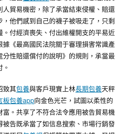
別人貿易機密，除了承當結束侵權、賠還
步，他們感到自己的襪子被吸走了，只剩
盪。付經濟喪失、付出維權開支的平易近
根據《最高國民法院關于審理損害常識產
處分性賠還償付的說明》的規則，承當最
付。
招致其
包養
與客戶現實上林
長期包養
天秤
言板
包養app
向金色光芒，試圖以柔性的
財富。共享了不符合法令應用被告貿易機
得被告既承當了如信息搜索、市場行銷發