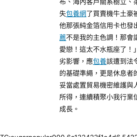
布、海內客戶關系樹立、
失
包養網
了買賣機牛土豪
他那張純金箔信用卡也發
薦
不是我的主色調！那會
愛戀！這太不水瓶座了！
劣影響，應
包養
該遭到法
的基礎準繩，更是休息者
妥當處置貿易機密維護與
所得，連續積聚小我行業
成長。