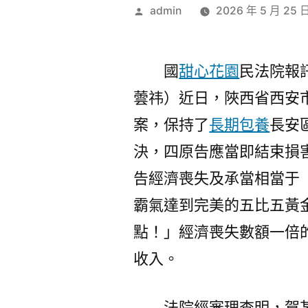
作
admin
2026 年 5 月 25 
者:
國
甜心花園
民法院報
蕓祎）近日，陜西省西安
案，保持了
長期包養
長安
決，四原告應當即結束損
告經濟喪失及承當相當于
霸氣達到完美的五比五黃
點！」經濟喪失數額一倍
收入。
法院經審理查明，賀