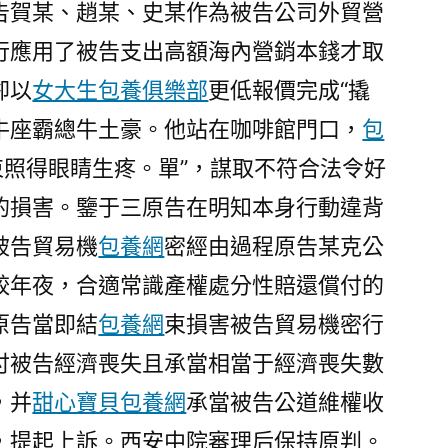
告賀某、趙某、史某作為被告公司外貿營
付
喪
行應用了被告支出高額海內營銷本錢才取
失
卻以
女大生包養俱樂部
更低報價完成“撬
并
牛座霸總牛土豪。他站在咖啡館門口，
包
承
當
束照得眼睛生疼。單”，謀取不符合法令好
處
的損害。鑒于三原告在明知本身行動違背
分
性
被告貿易機
包養網
密經由過程原告某克公
賠
較年夜，合適常識產權處分性賠還償付的
還
原告當即結
包養網
束損害被告貿易機密行
償
付〉
付被告經濟喪失且承當相當于經濟喪失數
，并
甜心寶貝包養網
承當被告公道維權收
，提起上訴。西安中院審理后保持原判。