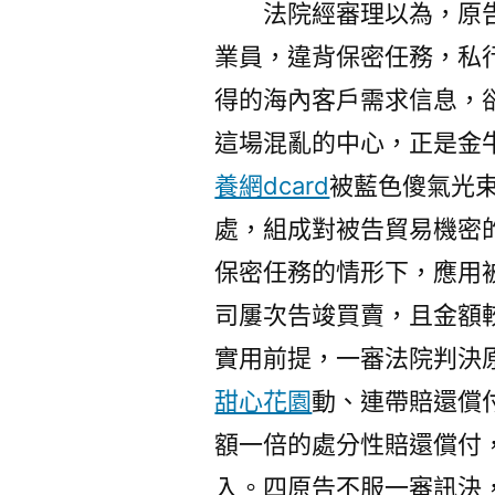
法院經審理以為，原
業員，違背保密任務，私
得的海內客戶需求信息，
這場混亂的中心，正是金
養網dcard
被藍色傻氣光
處，組成對被告貿易機密
保密任務的情形下，應用
司屢次告竣買賣，且金額
實用前提，一審法院判決
甜心花園
動、連帶賠還償
額一倍的處分性賠還償付
入。四原告不服一審訊決