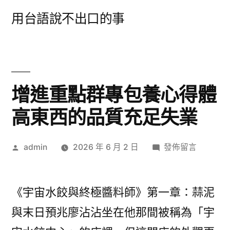
跳
用台語說不出口的事
至
主
要
內
增進重點群專包養心得體
容
高東西的品質充足失業
作
在
admin
2026 年 6 月 2 日
發佈留言
者:
〈增
進
重
《宇宙水餃與終極醬料師》第一章：蒜泥
點
與末日預兆廖沾沾坐在他那間被稱為「宇
群