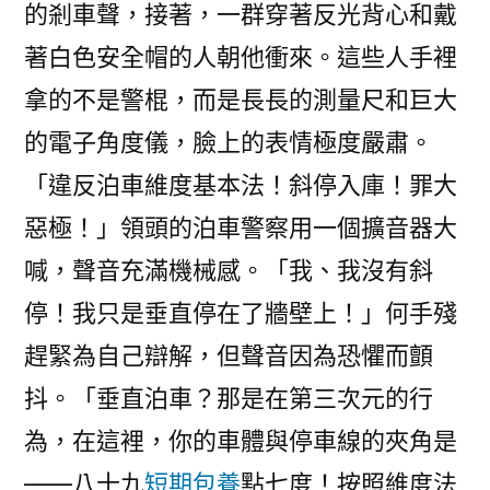
的剎車聲，接著，一群穿著反光背心和戴
著白色安全帽的人朝他衝來。這些人手裡
拿的不是警棍，而是長長的測量尺和巨大
的電子角度儀，臉上的表情極度嚴肅。
「違反泊車維度基本法！斜停入庫！罪大
惡極！」領頭的泊車警察用一個擴音器大
喊，聲音充滿機械感。「我、我沒有斜
停！我只是垂直停在了牆壁上！」何手殘
趕緊為自己辯解，但聲音因為恐懼而顫
抖。「垂直泊車？那是在第三次元的行
為，在這裡，你的車體與停車線的夾角是
——八十九
短期包養
點七度！按照維度法