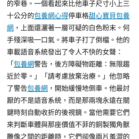
的窄巷。一個看起來比他車子尺寸小上三
十公分的
包養網心得
停車格
甜心寶貝包養
網
，上面還灑著一層可疑的白色粉末。何
手殘深吸一口氣。將車子打了倒檔。他的
車載語音系統發出了令人不快的女聲：
「
包養網
警告，後方障礙物距離：無限趨
近於零。」「請考慮放棄治療。」他忽略
了警告
包養網
，開始緩慢地倒車。他最討
厭的不是語音系統，而是那兩塊永遠在關
鍵時刻自動收折的後視鏡。當他需要它們
來判斷車體與那座價值不菲的銅製獨角獸
雕像之間的距離時，它們卻像兩片羞澀的