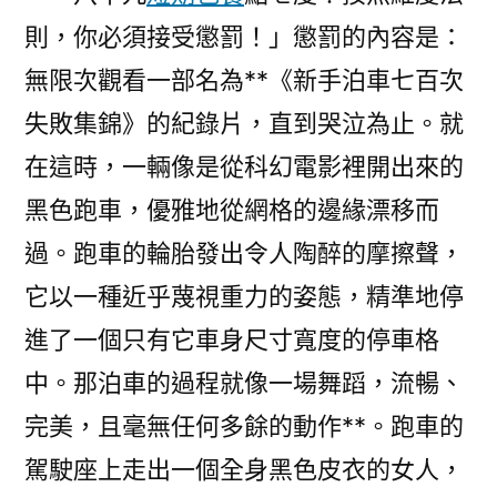
則，你必須接受懲罰！」懲罰的內容是：
無限次觀看一部名為**《新手泊車七百次
失敗集錦》的紀錄片，直到哭泣為止。就
在這時，一輛像是從科幻電影裡開出來的
黑色跑車，優雅地從網格的邊緣漂移而
過。跑車的輪胎發出令人陶醉的摩擦聲，
它以一種近乎蔑視重力的姿態，精準地停
進了一個只有它車身尺寸寬度的停車格
中。那泊車的過程就像一場舞蹈，流暢、
完美，且毫無任何多餘的動作**。跑車的
駕駛座上走出一個全身黑色皮衣的女人，