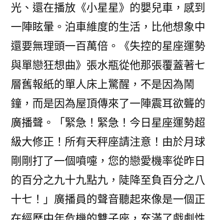
光、還在播放《小星星》的嬰兒車，感到
一陣眩暈。泊車維度的生活，比他想象中
還要無理頭一百萬倍。《失控的星座運勢
與單戀狂想曲》張水瓶從他那張覆蓋著七
層舊報紙的單人床上驚醒，不是因為鬧
鐘，而是因為屋頂傳來了一陣震耳欲聾的
廣播聲。「緊急！緊急！今日星座運勢超
級大修正！所有天秤座請注意！由於月球
剛剛打了一個噴嚏，您的戀愛機率從昨日
的百分之九十九點九，陡降至負百分之八
十七！」廣播員的聲音聽起來像是一個正
在經歷中年危機的雙子座，充滿了戲劇性