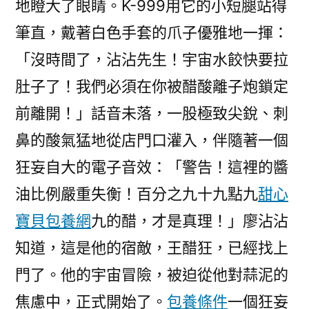
地瞪大了眼睛。K-999用它的小短腿站得
筆直，戴著白色手套的爪子優雅地一揮：
「沒時間了，沾沾先生！宇宙水餃快要拉
肚子了！我們必須在你被醋酸離子炮鎖定
前離開！」話音未落，一股極致尖銳、刺
鼻的酸氣猛地從店門口灌入，伴隨著一個
狂妄自大的電子音效：「警告！這裡的醬
油比例嚴重失衡！百分之九十九點九
甜心
寶貝包養網
九的醋，才是真理！」廖沾沾
知道，這是他的宿敵，王醋狂，已經找上
門了。他的宇宙冒險，被迫從他對蒜泥的
焦慮中，正式開始了。
包養條件
一個狂妄