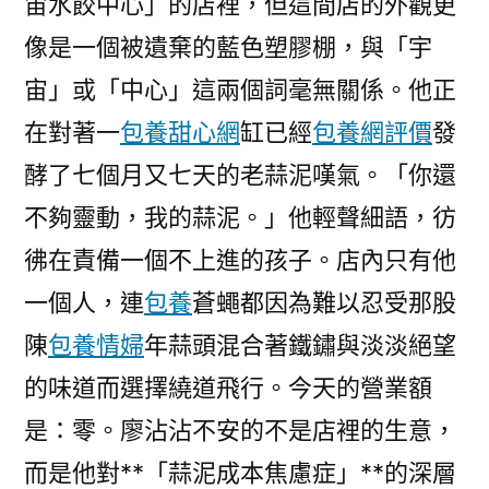
宙水餃中心」的店裡，但這間店的外觀更
專
包
像是一個被遺棄的藍色塑膠棚，與「宇
養
宙」或「中心」這兩個詞毫無關係。他正
心
在對著一
包養甜心網
缸已經
包養網評價
得
發
體
酵了七個月又七天的老蒜泥嘆氣。「你還
高
不夠靈動，我的蒜泥。」他輕聲細語，彷
東
西
彿在責備一個不上進的孩子。店內只有他
的
一個人，連
包養
蒼蠅都因為難以忍受那股
品
陳
包養情婦
年蒜頭混合著鐵鏽與淡淡絕望
質
充
的味道而選擇繞道飛行。今天的營業額
足
是：零。廖沾沾不安的不是店裡的生意，
失
業〉
而是他對**「蒜泥成本焦慮症」**的深層