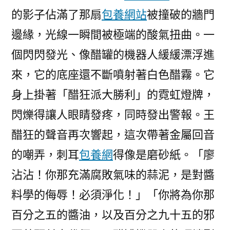
的影子佔滿了那扇
包養網站
被撞破的牆門
邊緣，光線一瞬間被極端的酸氣扭曲。一
個閃閃發光、像醋罐的機器人緩緩漂浮進
來，它的底座還不斷噴射著白色醋霧。它
身上掛著「醋狂派大勝利」的霓虹燈牌，
閃爍得讓人眼睛發疼，同時發出警報。王
醋狂的聲音再次響起，這次帶著金屬回音
的嘲弄，刺耳
包養網
得像是磨砂紙。「廖
沾沾！你那充滿腐敗氣味的蒜泥，是對醬
料學的侮辱！必須淨化！」「你將為你那
百分之五的醬油，以及百分之九十五的邪