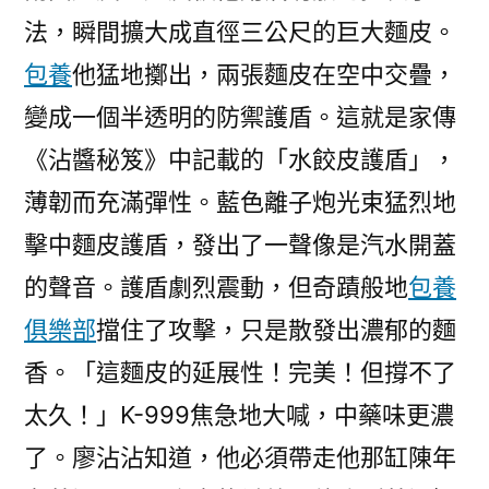
法，瞬間擴大成直徑三公尺的巨大麵皮。
包養
他猛地擲出，兩張麵皮在空中交疊，
變成一個半透明的防禦護盾。這就是家傳
《沾醬秘笈》中記載的「水餃皮護盾」，
薄韌而充滿彈性。藍色離子炮光束猛烈地
擊中麵皮護盾，發出了一聲像是汽水開蓋
的聲音。護盾劇烈震動，但奇蹟般地
包養
俱樂部
擋住了攻擊，只是散發出濃郁的麵
香。「這麵皮的延展性！完美！但撐不了
太久！」K-999焦急地大喊，中藥味更濃
了。廖沾沾知道，他必須帶走他那缸陳年