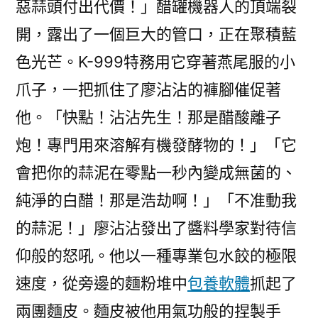
惡蒜頭付出代價！」醋罐機器人的頂端裂
開，露出了一個巨大的管口，正在聚積藍
色光芒。K-999特務用它穿著燕尾服的小
爪子，一把抓住了廖沾沾的褲腳催促著
他。「快點！沾沾先生！那是醋酸離子
炮！專門用來溶解有機發酵物的！」「它
會把你的蒜泥在零點一秒內變成無菌的、
純淨的白醋！那是浩劫啊！」「不准動我
的蒜泥！」廖沾沾發出了醬料學家對待信
仰般的怒吼。他以一種專業包水餃的極限
速度，從旁邊的麵粉堆中
包養軟體
抓起了
兩團麵皮。麵皮被他用氣功般的捏製手