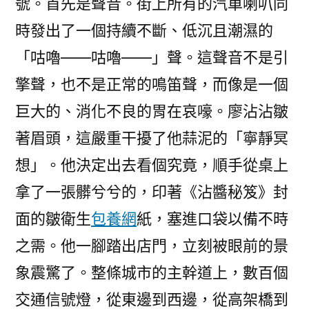
號。首先是聲音。街上所有的汽車喇叭同
時發出了一個持續不斷、低沉且潮濕的
「咕嚕——咕嚕——」聲。這聲音不是引
擎聲，也不是正常的鳴笛聲，而像是一個
巨大的、消化不良的胃在哀嚎。廖沾沾皺
著眉頭，這嚴重干擾了他蒜泥的「寧靜冥
想」。他決定出去看個究竟，順手從桌上
拿了一張髒兮兮的，印著《沾醬秘笈》封
面的皺衛生
包養網
紙，塞進口袋以備不時
之需。他一腳踏出店門，立刻被眼前的景
象震驚了。整條城市的主幹道上，數百個
交通信號燈，從東邊到西邊，從高架橋到