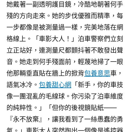
她戴著一副透明護目鏡，冷酷地朝著何手
殘的方向走來。她的步伐優雅而精準，每
一步都像是被測量過一樣，完美地落在網
格線上。「車影大人！」泊車警察們立刻
立正站好，連測量尺都顫抖著不敢發出聲
音。她走到何手殘面前，輕蔑地掃了一眼
他那輛垂直貼在牆上的掀背
包養意思
車，
語氣冰冷。
包養甜心網
「新手，你的車技
像一團混亂的毛線球。你污染了泊車維度
的純粹性。」「但你的後視鏡貼紙——
『永不放棄』，讓我看到了一絲愚蠢的勇
氣。」車影大人突然掏出一個像是遙控器