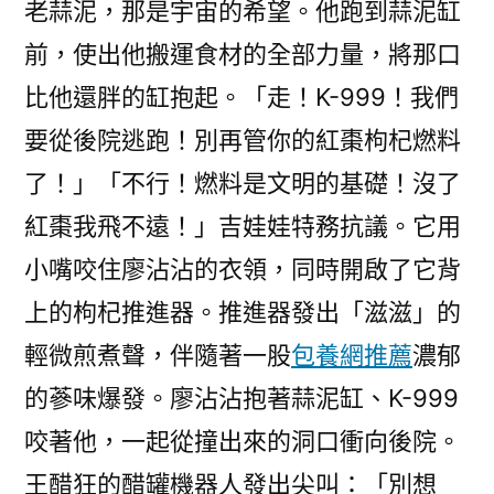
老蒜泥，那是宇宙的希望。他跑到蒜泥缸
前，使出他搬運食材的全部力量，將那口
比他還胖的缸抱起。「走！K-999！我們
要從後院逃跑！別再管你的紅棗枸杞燃料
了！」「不行！燃料是文明的基礎！沒了
紅棗我飛不遠！」吉娃娃特務抗議。它用
小嘴咬住廖沾沾的衣領，同時開啟了它背
上的枸杞推進器。推進器發出「滋滋」的
輕微煎煮聲，伴隨著一股
包養網推薦
濃郁
的蔘味爆發。廖沾沾抱著蒜泥缸、K-999
咬著他，一起從撞出來的洞口衝向後院。
王醋狂的醋罐機器人發出尖叫：「別想