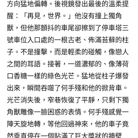
方向猛地偏轉。後視鏡發出最後的溫柔提
醒：「再見，世界。」他沒有撞上獨角
獸，但他那顫抖的車尾卻擦到了停車塔三
號車位入口處的一根古老、佈滿苔蘚的柱
子。不是撞擊，而是輕柔的碰觸，像戀人
之間的耳語。接著，一道濃郁的、像薄荷
口香糖一樣的綠色光芒。猛地從柱子爆發
出來，瞬間吞噬了何手殘和他的掀背車。
光芒消失後，窄巷恢復了平靜，只剩下獨
角獸雕像一臉困惑的表情。何手殘感覺一
陣天旋地轉，等他回過神來，他的車子竟
然垂直停在一個貼滿了巨大獎狀的牆壁