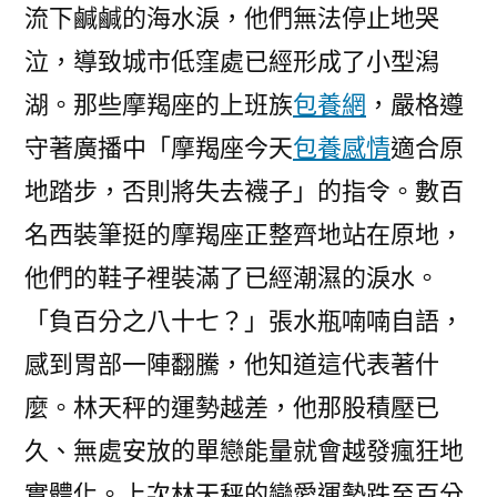
流下鹹鹹的海水淚，他們無法停止地哭
泣，導致城市低窪處已經形成了小型潟
湖。那些摩羯座的上班族
包養網
，嚴格遵
守著廣播中「摩羯座今天
包養感情
適合原
地踏步，否則將失去襪子」的指令。數百
名西裝筆挺的摩羯座正整齊地站在原地，
他們的鞋子裡裝滿了已經潮濕的淚水。
「負百分之八十七？」張水瓶喃喃自語，
感到胃部一陣翻騰，他知道這代表著什
麼。林天秤的運勢越差，他那股積壓已
久、無處安放的單戀能量就會越發瘋狂地
實體化。上次林天秤的戀愛運勢跌至百分