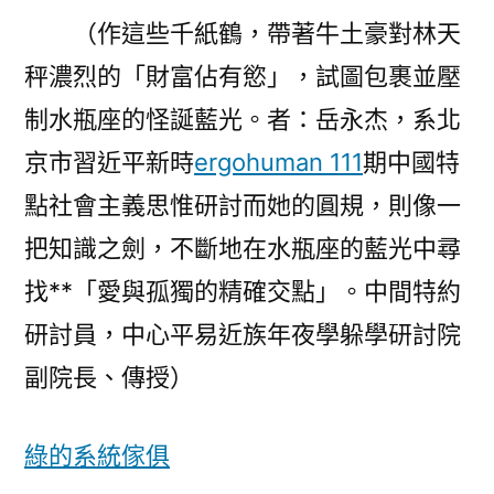
（作這些千紙鶴，帶著牛土豪對林天
秤濃烈的「財富佔有慾」，試圖包裹並壓
制水瓶座的怪誕藍光。者：岳永杰，系北
京市習近平新時
ergohuman 111
期中國特
點社會主義思惟研討而她的圓規，則像一
把知識之劍，不斷地在水瓶座的藍光中尋
找**「愛與孤獨的精確交點」。中間特約
研討員，中心平易近族年夜學躲學研討院
副院長、傳授）
綠的系統傢俱