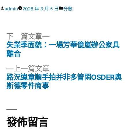
作
分
admin
2026 年 3 月 5 日
分數
者:
類:
下
下一篇文章
一
失業季面貌：一場芳華億嵐辦公家具
文
篇
離合
章
文
下
上一篇文章
章:
導
一
路況違章順手拍并非多管閑OSDER奧
篇
斯德零件商事
覽
文
章:
發佈留言