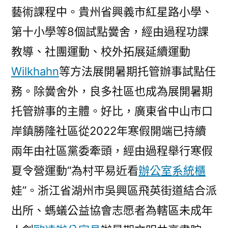
藝術課程中。貴州省興義市紅星路小學、
第十小學等8個試點黌舍，經由過程功課
教導、社團運動、校外拓展延續運動
Wilkhahn
等方法展開暑期托管辦事試點任
務。除黌舍外，良多社區也成為展開暑期
托管辦事的主體。好比，廣東省中山市口
岸鎮勝隆社區從2022年寒假開端已持續
兩年由社區黨委牽頭，經由過程舉行寒假
夏令營運動“為村平易近看
辦公室系統櫃
娃”。浙江省湖州市吳興區飛英街道結合派
出所、螞蟻公益協會志愿者為轄區未成年