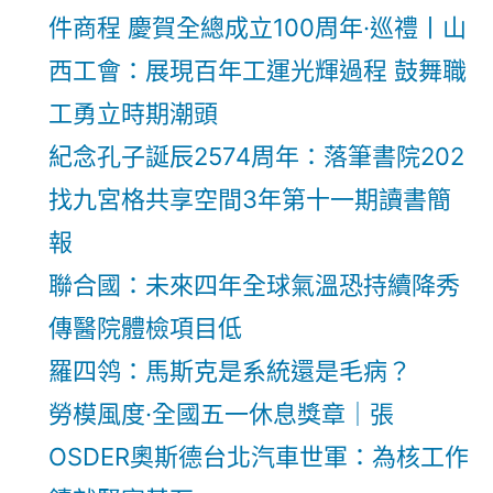
件商程 慶賀全總成立100周年·巡禮丨山
西工會：展現百年工運光輝過程 鼓舞職
工勇立時期潮頭
紀念孔子誕辰2574周年：落筆書院202
找九宮格共享空間3年第十一期讀書簡
報
聯合國：未來四年全球氣溫恐持續降秀
傳醫院體檢項目低
羅四鸰：馬斯克是系統還是毛病？
勞模風度·全國五一休息獎章｜張
OSDER奧斯德台北汽車世軍：為核工作