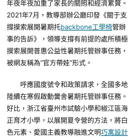
年夜年夜加重了家長的關照和經濟累贅。
2021年7月，教導部辦公廳印發《關于支
撐摸索展開暑期托
backbone工學椅
管辦
事的告訴》，領導支撐有前提的處所積極
摸索展開普惠公益性暑期托管辦事任務，
被網友稱為“官方帶娃”形式。
呼應國度號令和政策請求，全國多地
陸續在寒假啟動黌舍暑期托管辦事任務。
好比，浙江省臺州市試驗小學和椒江區海
正育才小學，以展開夏令營的方法，將白
色元素、愛國主義教導融進文明
巧寓設計