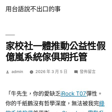
跳
用台語說不出口的事
至
主
要
內
家校社一體推動公益性假
容
億嵐系統傢俱期托管
作
在
admin
2026 年 3 月 5 日
發佈留言
者:
〈家
校
社
「牛先生，你的愛缺乏
iRock T07
彈性。
一
你的千紙鶴沒有哲學深度，無法被我完
綠
體