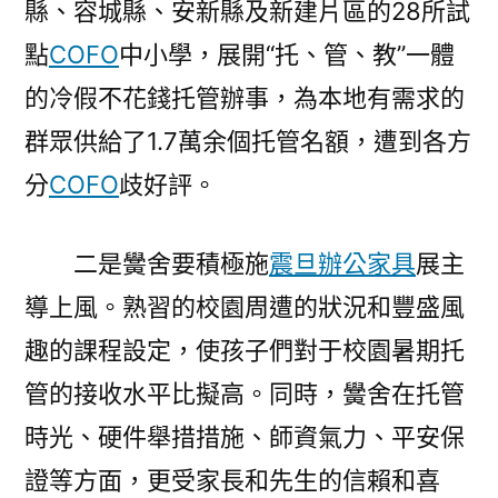
縣、容城縣、安新縣及新建片區的28所試
點
COFO
中小學，展開“托、管、教”一體
的冷假不花錢托管辦事，為本地有需求的
群眾供給了1.7萬余個托管名額，遭到各方
分
COFO
歧好評。
二是黌舍要積極施
震旦辦公家具
展主
導上風。熟習的校園周遭的狀況和豐盛風
趣的課程設定，使孩子們對于校園暑期托
管的接收水平比擬高。同時，黌舍在托管
時光、硬件舉措措施、師資氣力、平安保
證等方面，更受家長和先生的信賴和喜