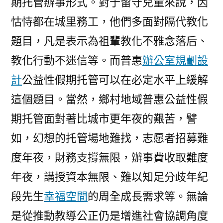
期托管辦事形式。對于留守兒童來說，因
怙恃都在城里務工，他們多面對隔代教化
題目，凡是表示為祖輩教化不雅念落后、
教化行動不迷信等。而普惠
辦公室規劃設
計
公益性假期托管可以在必定水平上緩解
這個題目。當然，鄉村地域普惠公益性假
期托管面對著比城市更年夜的艱苦，譬
如，幻想的托管場地難找，志愿者招募難
度年夜，財務支撐無限，辦事費收取難度
年夜，講授資本無限、難以知足分歧年紀
段先生
幸福空間
的周全成長需求等。無論
是從推動教導公正仍是增進社會協調角度