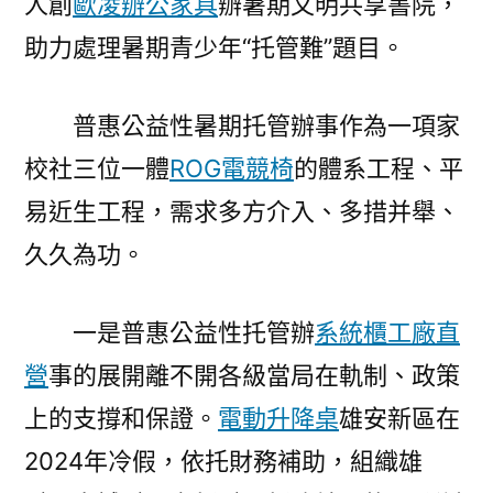
人創
歐凌辦公家具
辦暑期文明共享書院，
助力處理暑期青少年“托管難”題目。
普惠公益性暑期托管辦事作為一項家
校社三位一體
ROG電競椅
的體系工程、平
易近生工程，需求多方介入、多措并舉、
久久為功。
一是普惠公益性托管辦
系統櫃工廠直
營
事的展開離不開各級當局在軌制、政策
上的支撐和保證。
電動升降桌
雄安新區在
2024年冷假，依托財務補助，組織雄