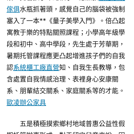
傢俱
水瓶抓著頭，感覺自己的腦袋被強制
塞入了一本**《量子美學入門》。倍凸起
寓教于樂的特點關照課程；小學高年級學
段和初中、高中學段，先生處于芳華期，
暑期托管課程應更凸起增進孩子們的自我
認
系統櫃工廠直營
知、自我生長教導，包
含處置自我情感治理、表裡身心安康關
系、朋輩結交關系、家庭關系等的才能。
歐凌辦公家具
五是積極摸索鄉村地域普惠公益性假