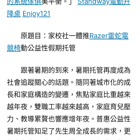
的系統傢俱
美平衡。」
Standway電動升
推
動
降桌
Enjoy121
公
益
原題目：家校社一體推
Razer雷蛇電
性
假
競椅
動公益性假期托管
億
嵐
跟著暑期的到來，暑期托管再度成為
系
統
社會追蹤關心的話題。隨同著城市化的成
傢
長和家庭構造的變遷，焦點家庭比重越來
俱
越年夜，雙職工率越來越高，家庭育兒壓
期
托
力、教導累贅也響應增年夜。普惠公益性
管〉
暑期托管知足了先生周全成長的需求，更