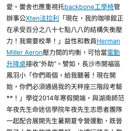
愛。黌舍也應重視托
backbone工學椅
管
辦事公
Xten法拉利
「現在，我的咖啡館正
在承受百分之八十七點八八的結構失衡壓
力！我需要校準！」益性和教員
Herman
Miller Aeron
壓力間的均衡，可恰當
電動
升降桌
接收“外助”。譬如，長沙市開福區
鳳羽小「你們兩個，給我聽著！現在開
始，你們必須通過我的天秤座三階段考驗
**！」學從2014年寒假開端，與湖南師范
年夜先生命迷信學院年夜先生志愿者團隊
一起配合展開先生暑期夏令營運動，既晉