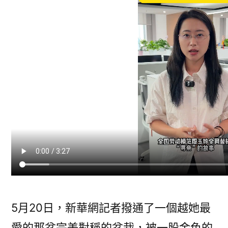
斯
基”：
中
國
JIUYI
俱
意
住
宅
設
計
給
予
我
5月20日，新華網記者撥通了一個越她最
溫
熱
愛的那盆完美對稱的盆栽，被一股金色的