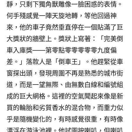
靜，只剩下獨角獸雕像一臉困惑的表情。
何手殘感覺一陣天旋地轉，等他回過神
來，他的車子竟然垂直停在一個貼滿了巨
大獎狀的牆壁上。獎狀上寫著：「完美倒
車入庫獎——第零點零零零零零九度偏
差。」落款人是「倒車王」。他趕緊從車
窗探出頭，發現周圍不再是熟悉的城市街
道，而是一望無際、由無數白線和編號組
成的巨大網格。這裡的空氣聞起來像是新
買的輪胎和劣質香水的混合物，而重力似
乎是隨機變化的，有時感覺很重，有時像
漂浮在游泳池裡。他試圖按喇叭，但喇叭