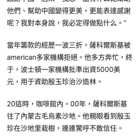
他們、幫助中國變得更美，更能表達感謝
呢？我對本身說，我必定得做點什么。”
當年籌款的經歷一波三折，薩科爾斯基被
american多家機構拒絕。他多方奔忙，終
于，波士頓一家機構批準出資5000美
元，用于資助殷玉珍治沙造林。
20這時，咖啡館內。00年，薩科爾斯基
往了內蒙古毛烏素沙地。他親眼看到殷玉
珍在沙地里栽樹，連連驚呼不敢信任。