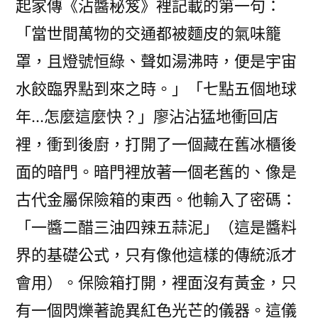
起家傳《沾醬秘笈》裡記載的第一句：
「當世間萬物的交通都被麵皮的氣味籠
罩，且燈號恒綠、聲如湯沸時，便是宇宙
水餃臨界點到來之時。」「七點五個地球
年…怎麼這麼快？」廖沾沾猛地衝回店
裡，衝到後廚，打開了一個藏在舊冰櫃後
面的暗門。暗門裡放著一個老舊的、像是
古代金屬保險箱的東西。他輸入了密碼：
「一醬二醋三油四辣五蒜泥」（這是醬料
界的基礎公式，只有像他這樣的傳統派才
會用）。保險箱打開，裡面沒有黃金，只
有一個閃爍著詭異紅色光芒的儀器。這儀