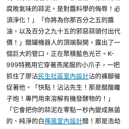
腐敗氣味的蒜泥，是對醬料學的侮辱！必
須淨化！」「你將為你那百分之五的醬
油，以及百分之九十五的邪惡蒜頭付出代
價！」醋罐機器人的頂端裂開，露出了一
個巨大的管口，正在聚積藍色光芒。K-
999特務用它穿著燕尾服的小爪子，一把
抓住了廖沾
民生社區室內設計
沾的褲腳催
促著他。「快點！沾沾先生！那是醋酸離
子炮！專門用來溶解有機發酵物的！」
「它會把你的蒜泥在零點一秒內變成無菌
的、純淨的白
禪風室內設計
醋！那是浩劫