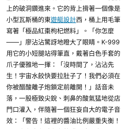
上的破洞鑽進來。它的背上揹著一個像是
小型瓦斯桶的東
遊艇設計
西，桶上用毛筆
寫著「極品紅棗枸杞燃料」。「你怎麼
——」廖沾沾驚訝地瞪大了眼睛。K-999
用它的小短腿站得筆直，戴著白色手套的
爪子優雅地一揮：「沒時間了，沾沾先
生！宇宙水餃快要拉肚子了！我們必須在
你被醋酸離子炮鎖定前離開！」話音未
落，一股極致尖銳、刺鼻的酸氣猛地從店
門口灌入，伴隨著一個狂妄自大的電子音
效：「警告！這裡的醬油比例嚴重失衡！