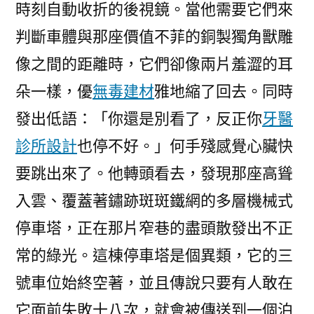
時刻自動收折的後視鏡。當他需要它們來
判斷車體與那座價值不菲的銅製獨角獸雕
像之間的距離時，它們卻像兩片羞澀的耳
朵一樣，優
無毒建材
雅地縮了回去。同時
發出低語：「你還是別看了，反正你
牙醫
診所設計
也停不好。」何手殘感覺心臟快
要跳出來了。他轉頭看去，發現那座高聳
入雲、覆蓋著鏽跡斑斑鐵網的多層機械式
停車塔，正在那片窄巷的盡頭散發出不正
常的綠光。這棟停車塔是個異類，它的三
號車位始終空著，並且傳說只要有人敢在
它面前失敗十八次，就會被傳送到一個泊