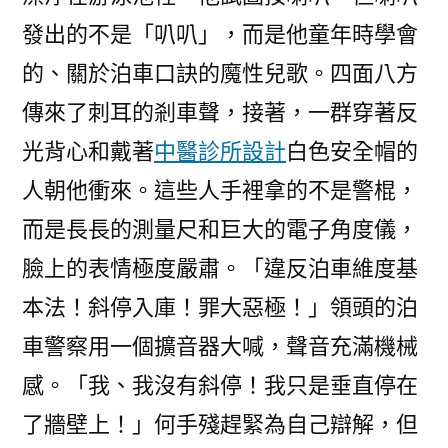
發出的不是「叭叭」，而是他童年時學會
的、關於泊車口訣的魔性兒歌。四面八方
傳來了刺耳的剎車聲，接著，一群穿著反
光背心和戴著
中醫診所設計
白色安全帽的
人朝他衝來。這些人手裡拿的不是警棍，
而是長長的測量尺和巨大的電子角度儀，
臉上的表情極度嚴肅。「違反泊車維度基
本法！斜停入庫！罪大惡極！」領頭的泊
車警察用一個擴音器大喊，聲音充滿機械
感。「我、我沒有斜停！我只是垂直停在
了牆壁上！」何手殘趕緊為自己辯解，但