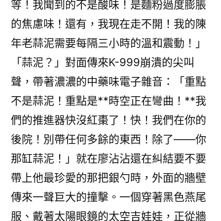
等！我聞到的不是酸味！是麵粉過度膨脹
的焦慮味！還有，我現在走不開！我的陳
年老蒜泥需要每隔三小時的溫和震動！」
「蒜泥？」對面傳來K-999崩潰的尖叫
聲，帶著濃濃的中藥味電子雜音：「重點
不是蒜泥！重點是**時空正在彎曲！**我
們的推進器快沒紅棗了！快！我們在你的
後院！別帶任何多餘的東西！除了——你
那缸蒜泥！」就在廖沾沾還在糾結要不要
帶上他最珍愛的那把銀勺時，外面的牆壁
傳來一聲巨大的撞擊。一個穿著黑色燕尾
服、戴著太陽眼鏡的太空吉娃娃，正從牆