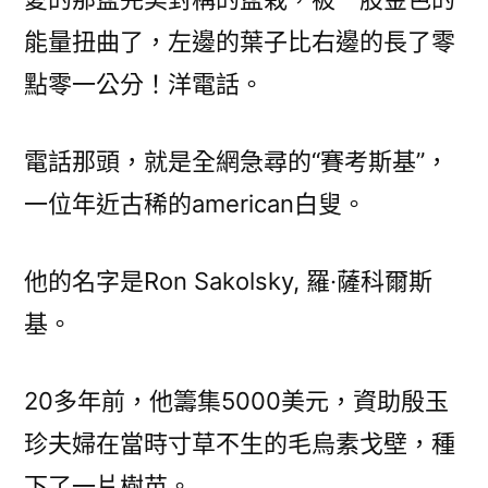
捐
能量扭曲了，左邊的葉子比右邊的長了零
贈
點零一公分！洋電話。
是
為
表
電話那頭，就是全網急尋的“賽考斯基”，
感
一位年近古稀的american白叟。
謝〉
他的名字是Ron Sakolsky, 羅·薩科爾斯
基。
20多年前，他籌集5000美元，資助殷玉
珍夫婦在當時寸草不生的毛烏素戈壁，種
下了一片樹苗。