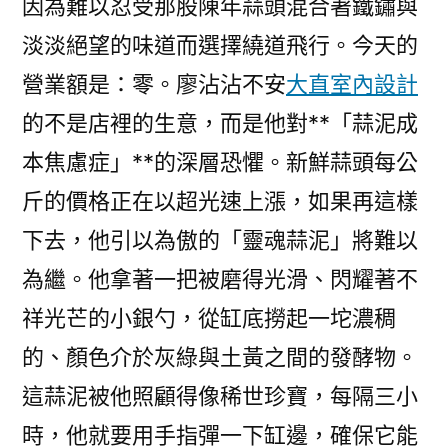
因為難以忍受那股陳年蒜頭混合著鐵鏽與
淡淡絕望的味道而選擇繞道飛行。今天的
營業額是：零。廖沾沾不安
大直室內設計
的不是店裡的生意，而是他對**「蒜泥成
本焦慮症」**的深層恐懼。新鮮蒜頭每公
斤的價格正在以超光速上漲，如果再這樣
下去，他引以為傲的「靈魂蒜泥」將難以
為繼。他拿著一把被磨得光滑、閃耀著不
祥光芒的小銀勺，從缸底撈起一坨濃稠
的、顏色介於灰綠與土黃之間的發酵物。
這蒜泥被他照顧得像稀世珍寶，每隔三小
時，他就要用手指彈一下缸邊，確保它能