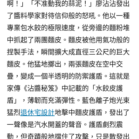
啊！」「不准動我的蒜泥！」廖沾沾發出
了醬料學家對待信仰般的怒吼。他以一種
專業包水餃的極限速度，從旁邊的麵粉堆
中抓起了兩團麵皮。麵皮被他用氣功般的
捏製手法，瞬間擴大成直徑三公尺的巨大
麵皮。他猛地擲出，兩張麵皮在空中交
疊，變成一個半透明的防禦護盾。這就是
家傳《沾醬秘笈》中記載的「水餃皮護
盾」，薄韌而充滿彈性。藍色離子炮光束
猛烈
退休宅設計
地擊中麵皮護盾，發出了
一聲像是汽水開蓋的聲音。護盾劇烈震
動，但奇蹟般地擋住了攻擊，只是散發出