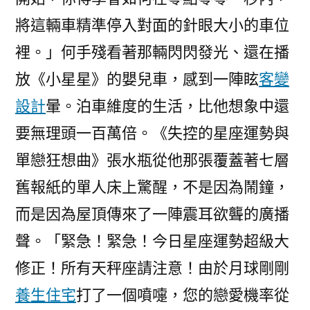
將這輛車精準停入對面的針眼大小的車位
裡。」何手殘看著那輛閃閃發光、還在播
放《小星星》的嬰兒車，感到一陣眩
客變
設計
暈。泊車維度的生活，比他想象中還
要無理頭一百萬倍。《失控的星座運勢與
單戀狂想曲》張水瓶從他那張覆蓋著七層
舊報紙的單人床上驚醒，不是因為鬧鐘，
而是因為屋頂傳來了一陣震耳欲聾的廣播
聲。「緊急！緊急！今日星座運勢超級大
修正！所有天秤座請注意！由於月球剛剛
養生住宅
打了一個噴嚏，您的戀愛機率從