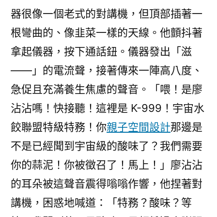
器很像一個老式的對講機，但頂部插著一
根彎曲的、像韭菜一樣的天線。他顫抖著
拿起儀器，按下通話鈕。儀器發出「滋
——」的電流聲，接著傳來一陣高八度、
急促且充滿養生焦慮的聲音。「喂！是廖
沾沾嗎！快接聽！這裡是 K-999！宇宙水
餃聯盟特級特務！你
親子空間設計
那邊是
不是已經聞到宇宙級的酸味了？我們需要
你的蒜泥！你被徵召了！馬上！」廖沾沾
的耳朵被這聲音震得嗡嗡作響，他捏著對
講機，困惑地喊道：「特務？酸味？等