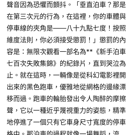
聲音因為恐懼而顫抖。「垂直泊車？那是
在第三次元的行為，在這裡，你的車體與
停車線的夾角是——八十九點七度！按照
維度法則，你必須接受懲罰！」懲罰的內
容是：無限次觀看一部名為**《新手泊車
七百次失敗集錦》的紀錄片，直到哭泣為
止。就在這時，一輛像是從科幻電影裡開
出來的黑色跑車，優雅地從網格的邊緣漂
移而過。跑車的輪胎發出令人陶醉的摩擦
聲，它以一種近乎蔑視重力的姿態，精準
地停進了一個只有它車身尺寸寬度的停車
格中。那泊車的過程就像一場舞蹈，流