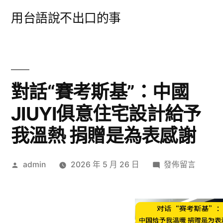
跳
用台語說不出口的事
至
主
要
內
對話“賽考斯基”：中國
容
JIUYI俱意住宅設計給予
我溫熱 捐贈是為表感謝
作
在
admin
2026 年 5 月 26 日
發佈留言
者:
〈對
話
“賽
考