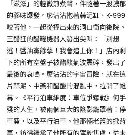
「滋滋」的輕微煎煮聲，伴隨著一股濃郁
的蔘味爆發。廖沾沾抱著蒜泥缸、K-999
咬著他，一起從撞出來的洞口衝向後院。
王醋狂的醋罐機器人發出尖叫：「別想
逃！醬油黨餘孽！我會追上你！」店內剩
下的所有空盤子被醋酸氣波震碎，發出了
最後的哀鳴。廖沾沾的宇宙冒險，就在這
片蒜泥、中藥和醋酸的混亂中，拉開了帷
幕。《平行泊車維度：車位爭奪戰》何手
殘的人生，被兩個巨大的陰影籠罩著：停
車費，以及平行泊車。他那輛老舊的掀背
車，彷彿繼承了他所有的駕駛焦慮，從未