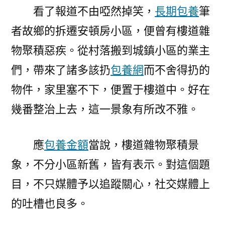
看了報道不由啞然掉笑，
長期包養
筆
根
在
者故鄉的拆遷安頓房小區，便曾有樓道雜
何
物聚積惡疾。從村落搬到城鎮小區的業主
處〉
們，帶來了諸多該扔
包養網
而不舍得扔的
物件，家里塞不下，便置于樓道中。好在
幾番整治上去，這一景象有所改不雅。
應
包養金額
當說，樓道雜物聚積景
象，不分小區新舊，皆有表示。對這個題
目，不只媒體予以追蹤關心，社交媒體上
的吐槽也良多。