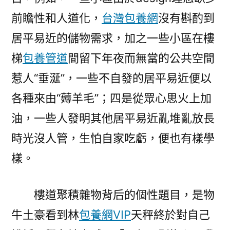
前瞻性和人道化，
台灣包養網
沒有斟酌到
居平易近的儲物需求，加之一些小區在樓
梯
包養管道
間留下年夜而無當的公共空間
惹人“垂涎”，一些不自發的居平易近便以
各種來由“薅羊毛”；四是從眾心思火上加
油，一些人發明其他居平易近亂堆亂放長
時光沒人管，生怕自家吃虧，便也有樣學
樣。
樓道聚積雜物背后的個性題目，是物
牛土豪看到林
包養網VIP
天秤終於對自己