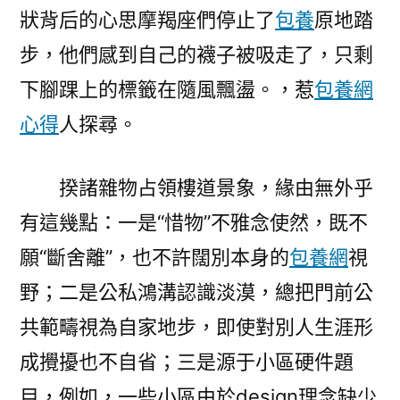
狀背后的心思摩羯座們停止了
包養
原地踏
步，他們感到自己的襪子被吸走了，只剩
下腳踝上的標籤在隨風飄盪。，惹
包養網
心得
人探尋。
揆諸雜物占領樓道景象，緣由無外乎
有這幾點：一是“惜物”不雅念使然，既不
願“斷舍離”，也不許闊別本身的
包養網
視
野；二是公私鴻溝認識淡漠，總把門前公
共範疇視為自家地步，即使對別人生涯形
成攪擾也不自省；三是源于小區硬件題
目，例如，一些小區由於design理念缺少