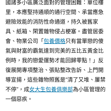
國諸多小區廣泛面對的管理困難：單位樓
雜
里，本應堅持通順的通行空間、承當應急
物
聚
避險效能的消防性命通道，持久被舊家
積
具、紙箱、閑置雜物侵占梗塞。盡管居委
成
會、物業公司「
包養價格
只有當單戀的傻
惡
甜
氣與財富的霸氣達到完美的五比五黃金比
心
例時，我的戀愛運勢才能回歸零點！」反
寶
貝
復展開專項整治、張貼整改告訴、上門開
台
導宣揚，這些雜物照舊是“清了又堆、屢禁
包
不停”，成
女大生包養俱樂部
為小區管理的
養
網
一個惡疾。
疾，
病