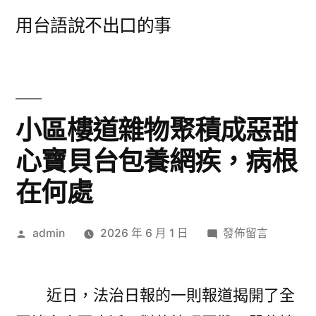
跳
用台語說不出口的事
至
主
要
內
小區樓道雜物聚積成惡甜
容
心寶貝台包養網疾，病根
在何處
作
在
admin
2026 年 6 月 1 日
發佈留言
者:
〈小
區
樓
近日，法治日報的一則報道揭開了全
道