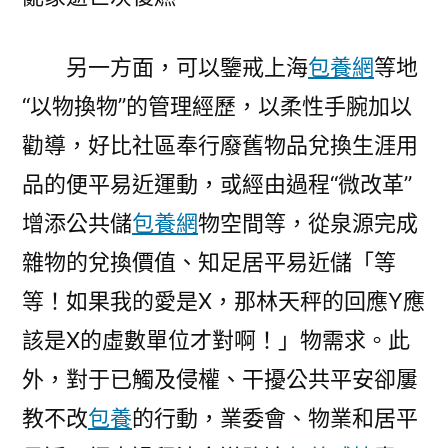
另一方面，可以鑒戒上海
包養網
等地
“以物換物”的管理經歷，以柔性手腕加以
勸導，好比社區奉行廢舊物品兌換生涯用
品的便平易近運動，或經由過程“微改革”
增添公共儲
包養網
物空間等，從泉源完成
雜物的兌換價值、知足居平易近儲「等
等！如果我的愛是X，那林天秤的回應Y應
該是X的虛數單位才對啊！」物需求。此
外，對于已觸及侵權、干擾公共平安卻屢
教不改
包養
的行動，業委會、物業和居平