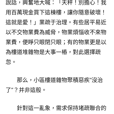
說話，興奮地大喊：「天秤！別擔心！我
用百萬現金買下這棟樓，讓你隨意破壞！
這就是愛！」業疏于治理。有些居平易近
以不交物業費為威脅，物業煩惱收不來物
業費，便睜只眼閉只眼；有的物業更是以
為樓道堆雜物是大事一樁，對此選擇疏
忽。
那么，小區樓道雜物聚積惡疾“沒治
了”？并非這般。
針對這一亂象，需求保持堵疏聯合的