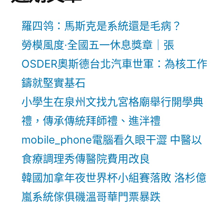
羅四鸰：馬斯克是系統還是毛病？
勞模風度·全國五一休息獎章｜張
OSDER奧斯德台北汽車世軍：為核工作
鑄就堅實基石
小學生在泉州文找九宮格廟舉行開學典
禮，傳承傳統拜師禮、進泮禮
mobile_phone電腦看久眼干澀 中醫以
食療調理秀傳醫院費用改良
韓國加拿年夜世界杯小組賽落敗 洛杉億
嵐系統傢俱磯溫哥華門票暴跌