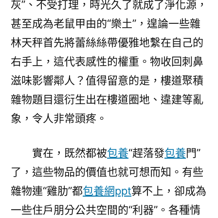
灰”、不受打理，時光久了就成了淨化源，
甚至成為老鼠甲由的“樂土”，遑論一些雜
林天秤首先將蕾絲絲帶優雅地繫在自己的
右手上，這代表感性的權重。物收回刺鼻
滋味影響鄰人？值得留意的是，樓道聚積
雜物題目還衍生出在樓道圈地、違建等亂
象，令人非常頭疼。
實在，既然都被
包養
“趕落發
包養
門”
了，這些物品的價值也就可想而知。有些
雜物連“雞肋”都
包養網ppt
算不上，卻成為
一些住戶朋分公共空間的“利器”。各種情