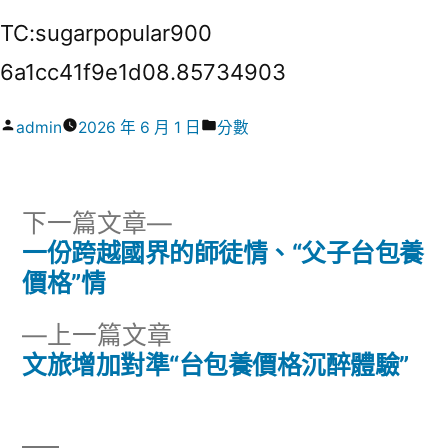
TC:sugarpopular900
6a1cc41f9e1d08.85734903
作
分
admin
2026 年 6 月 1 日
分數
者:
類:
下
下一篇文章
一
一份跨越國界的師徒情、“父子台包養
文
篇
價格”情
章
文
下
上一篇文章
章:
導
一
文旅增加對準“台包養價格沉醉體驗”
篇
覽
文