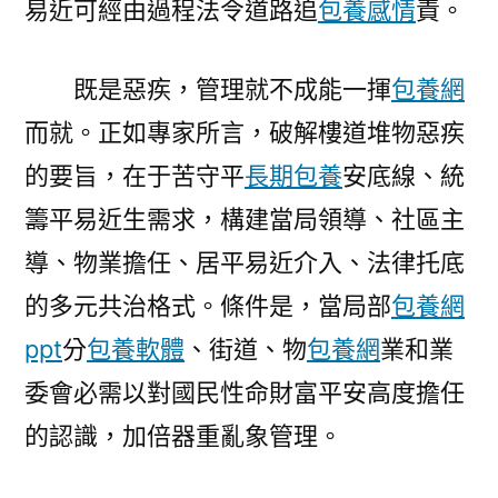
易近可經由過程法令道路追
包養感情
責。
既是惡疾，管理就不成能一揮
包養網
而就。正如專家所言，破解樓道堆物惡疾
的要旨，在于苦守平
長期包養
安底線、統
籌平易近生需求，構建當局領導、社區主
導、物業擔任、居平易近介入、法律托底
的多元共治格式。條件是，當局部
包養網
ppt
分
包養軟體
、街道、物
包養網
業和業
委會必需以對國民性命財富平安高度擔任
的認識，加倍器重亂象管理。