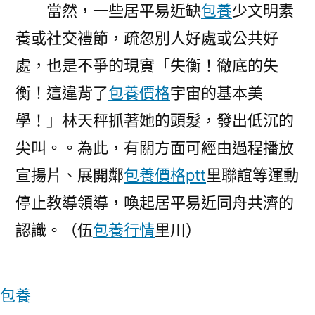
當然，一些居平易近缺
包養
少文明素
養或社交禮節，疏忽別人好處或公共好
處，也是不爭的現實「失衡！徹底的失
衡！這違背了
包養價格
宇宙的基本美
學！」林天秤抓著她的頭髮，發出低沉的
尖叫。。為此，有關方面可經由過程播放
宣揚片、展開鄰
包養價格ptt
里聯誼等運動
停止教導領導，喚起居平易近同舟共濟的
認識。（伍
包養行情
里川）
包養