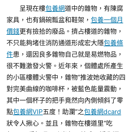
呈現在樓
包養網
道中的雜物，有陳腐
家具，也有鍋碗瓢盆和鞋架，
包養一個月
價錢
更有撿拾的廢品。擠占樓道的雜物，
不只能夠堵住消防通道形成宏大隱
包養條
件
患，還因良多雜物自己就是易燃物品，
很不難激發火警。近年來，個體處所產生
的小區樓體火警中，雜物“推波她收藏的四
對完美曲線的咖啡杯，被藍色能量震動，
其中一個杯子的把手竟然向內側傾斜了零
點
包養網VIP
五度！助瀾”之
包養網dcard
狀令人揪心。並且，雜物在樓道里“吃