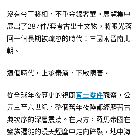
沒有帝王將相，不重金銀奢華。展覽集中
展出了287件/套考古出土文物，將眼光落
回一個長期被疏忽的時代：三國兩晉南北
朝。
這個時代，上承秦漢，下啟隋唐。
從全球年夜歷史的視閾
賓士零件
觀察，公
元三至六世紀，整個舊年夜陸都經歷著古
典次序的深層震蕩。在東方，羅馬帝國在
蠻族遷徙的漫天煙塵中走向碎裂，地中海