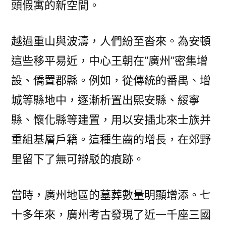
頭假寓的新空間。
越過重山與波濤，人們紛至沓來。為安頓
這些移平易近，中心王朝在“廣州”密集增
設、僑置郡縣。例如，從傳統的番禺、增
城等縣地中，逐漸析置出熙安縣、綏寧
縣、懷化縣等建置，用以安插北來士族并
重組基層戶籍。這種生齒的增長，在郊野
里留下了無可辯駁的痕跡。
當時，廣州地區的墓葬數量明顯增添。七
十多年來，廣州考古發現了近一千座三國