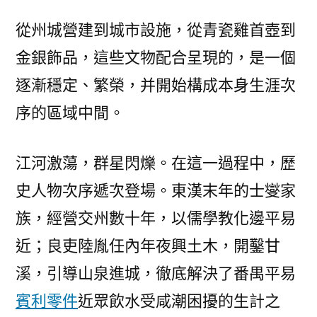
從州城營建到城市設施，從青瓷雞首壺到
金銀飾品，這些文物配合呈現的，是一個
逐漸穩定、繁榮，并開始構成本身生涯次
序的區域中間。
江河激蕩，群星閃爍。在這一過程中，歷
史人物次序遞次登場。東漢末年的士燮家
族，經營交州數十年，以儒學教化邊平易
近；良吏陸胤任內年夜興土木，開鑿甘
溪，引導山泉進城，徹底解決了番禺平易
賓利零件
近眾飲水受咸潮困擾的生計之