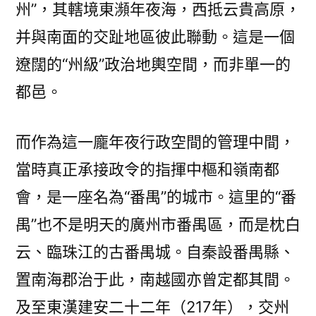
州”，其轄境東瀕年夜海，西抵云貴高原，
奧
斯
并與南面的交趾地區彼此聯動。這是一個
德
遼闊的“州級”政治地輿空間，而非單一的
零
件
都邑。
商
與
而作為這一龐年夜行政空間的管理中間，
廣
府
當時真正承接政令的指揮中樞和嶺南都
天
會，是一座名為“番禺”的城市。這里的“番
生
禺”也不是明天的廣州市番禺區，而是枕白
|
文
云、臨珠江的古番禺城。自秦設番禺縣、
史
置南海郡治于此，南越國亦曾定都其間。
哲
·
及至東漢建安二十二年（217年），交州