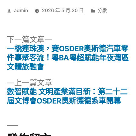
作
分
admin
2026 年 5 月 30 日
分數
者:
類:
下
下一篇文章
一
一橋連珠澳，賽OSDER奧斯德汽車零
文
篇
件事聚客流！粵BA粵超賦能年夜灣區
章
文
文體旅融會
章:
導
下
上一篇文章
一
數智賦能 文明產業滿目新：第二十二
覽
篇
屆文博會OSDER奧斯德德系車開幕
文
章: