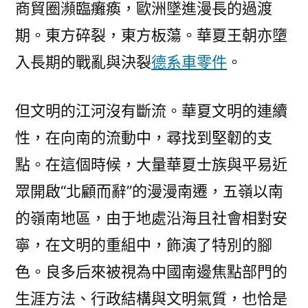
商貿圈瀕臨癱瘓，歐洲墜進漫長的過渡
期。東方碎裂，東方板蕩。華夏王朝亦墮
入長期的戰亂與決裂
德系車零件
。
但文明的江河沒有斷流。華夏文明的連續
性，在向南的流動中，尋找到堅韌的支
點。在這個時候，大量華夏士族與平易近
眾開啟“北顧而辭”的漫漫南遷，五嶺以南
的嶺南地區，由于地處沿海且社會相對安
寧，在文明的重組中，飾演了特別的腳
色。良多后來被視為中國南邊焦點部門的
生涯方法、行政結構與文明氣質，也恰是