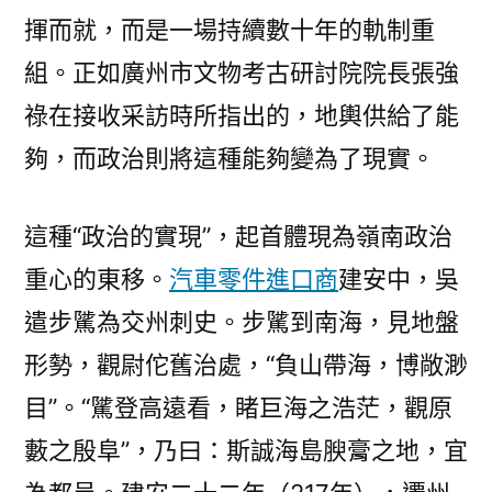
揮而就，而是一場持續數十年的軌制重
組。正如廣州市文物考古研討院院長張強
祿在接收采訪時所指出的，地輿供給了能
夠，而政治則將這種能夠變為了現實。
這種“政治的實現”，起首體現為嶺南政治
重心的東移。
汽車零件進口商
建安中，吳
遣步騭為交州刺史。步騭到南海，見地盤
形勢，觀尉佗舊治處，“負山帶海，博敞渺
目”。“騭登高遠看，睹巨海之浩茫，觀原
藪之殷阜”，乃曰：斯誠海島腴膏之地，宜