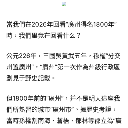
何
故
成
當我們在2026年回看“廣州得名1800年”
為
時，我們畢竟在回看什么？
“廣
州”
——
公元226年，三國吳黃武五年，孫權“分交
1800
州置廣州”，“廣州”第一次作為州級行政區
年
前
劃見于野史記載。
的
嶺
但1800年前的“廣州”，并不是明天這座我
南
重
們所熟習的城市“廣州市”。據歷史考證，
組
當時孫權割南海、蒼梧、郁林等郡立為“廣
OSDER