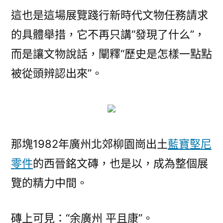
這也是這場展覽踐行新時代文物任務請求
的具體舉措，它不再只講“發現了什么”，
而是讓文物說話，闡釋“歷史是怎樣一點點
被從頭辨認出來”。
那塊1982年廣州北郊柳園崗出土
藍寶堅尼
零件
的西晉銘文磚，也是以，成為整個展
覽的精力中間。
磚上可見：“余廣州 平且康”。