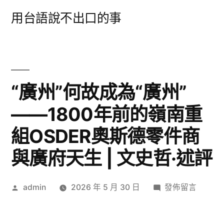
跳
用台語說不出口的事
至
主
要
內
“廣州”何故成為“廣州”
容
——1800年前的嶺南重
組OSDER奧斯德零件商
與廣府天生 | 文史哲·述評
作
在
admin
2026 年 5 月 30 日
發佈留言
者:
〈“廣
州”