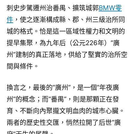
述
刺史步騭遷州治番禺、擴筑城郭
BMW零
評〉
件
，使之逐漸構成縣、郡、州三級治所同
城的格式。恰是這一區域性權力和文明的
提早集聚，為九年后（公元226年）“廣
州”建制的真正落地，供給了堅實的治所空
間與條件。
換言之，最後的“廣州”，是一個“年夜廣
州”的概念；而“番禺”，則是那顆正在發
育、不斷向內聚攏文明血肉的城市心臟。
兩者的歷史性交匯，悄然拉開了后世“廣