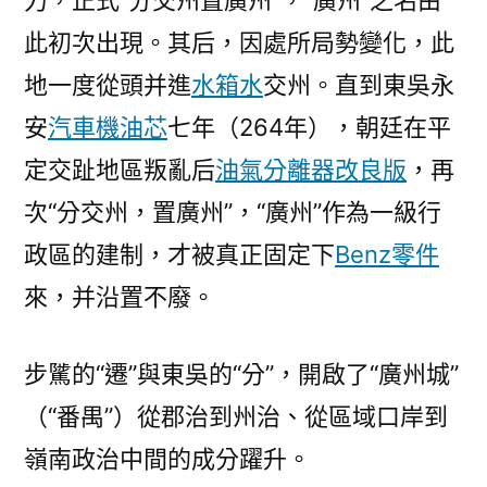
力，正式“分交州置廣州”，“廣州”之名由
此初次出現。其后，因處所局勢變化，此
地一度從頭并進
水箱水
交州。直到東吳永
安
汽車機油芯
七年（264年），朝廷在平
定交趾地區叛亂后
油氣分離器改良版
，再
次“分交州，置廣州”，“廣州”作為一級行
政區的建制，才被真正固定下
Benz零件
來，并沿置不廢。
步騭的“遷”與東吳的“分”，開啟了“廣州城”
（“番禺”）從郡治到州治、從區域口岸到
嶺南政治中間的成分躍升。