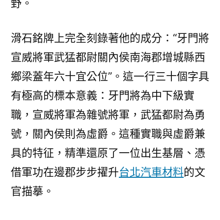
野。
滑石銘牌上完全刻錄著他的成分：“牙門將
宣威將軍武猛都尉關內侯南海郡增城縣西
鄉梁蓋年六十宜公位”。這一行三十個字具
有極高的標本意義：牙門將為中下級實
職，宣威將軍為雜號將軍，武猛都尉為勇
號，關內侯則為虛爵。這種實職與虛爵兼
具的特征，精準還原了一位出生基層、憑
借軍功在邊郡步步擢升
台北汽車材料
的文
官描摹。