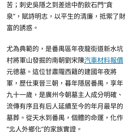
苦；刺史吳隱之到差途中酌飲石門“貪
泉”，賦詩明志，以平生的清廉，抵禦了財
富的誘惑。
尤為典範的，是番禺區年夜龍街道新水坑
村將軍山發掘的南朝劉宋陳
汽車材料報價
元德墓。這位甘肅隴西籍的建國年夜將
軍，歷仕東晉三朝，暮年隱居番禺，享年
九十一歲，是廣州今朝墓主人成分明確、
流傳有序且有后人延續至今的年月最早的
墓葬。從天水到番禺，個體的命運，化作
“北人外鄉化”的家族實證。