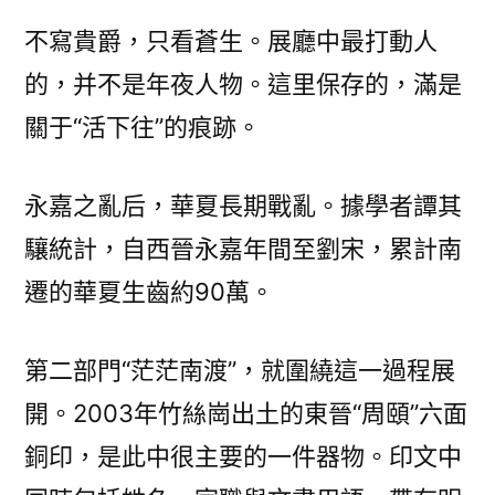
不寫貴爵，只看蒼生。展廳中最打動人
的，并不是年夜人物。這里保存的，滿是
關于“活下往”的痕跡。
永嘉之亂后，華夏長期戰亂。據學者譚其
驤統計，自西晉永嘉年間至劉宋，累計南
遷的華夏生齒約90萬。
第二部門“茫茫南渡”，就圍繞這一過程展
開。2003年竹絲崗出土的東晉“周頤”六面
銅印，是此中很主要的一件器物。印文中