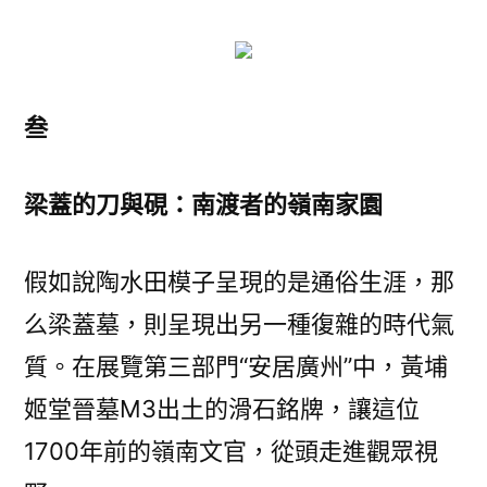
叁
梁蓋的刀與硯：南渡者的嶺南家園
假如說陶水田模子呈現的是通俗生涯，那
么梁蓋墓，則呈現出另一種復雜的時代氣
質。在展覽第三部門“安居廣州”中，黃埔
姬堂晉墓M3出土的滑石銘牌，讓這位
1700年前的嶺南文官，從頭走進觀眾視