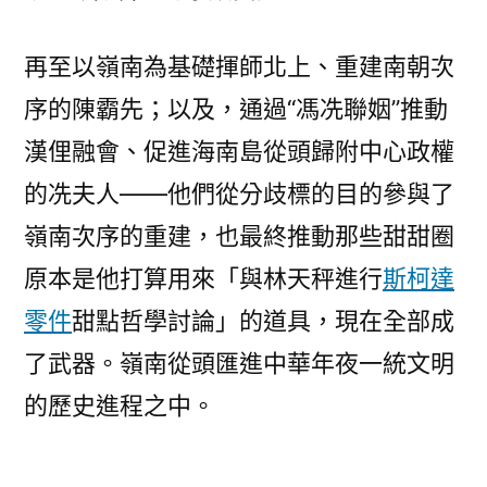
再至以嶺南為基礎揮師北上、重建南朝次
序的陳霸先；以及，通過“馮冼聯姻”推動
漢俚融會、促進海南島從頭歸附中心政權
的冼夫人——他們從分歧標的目的參與了
嶺南次序的重建，也最終推動那些甜甜圈
原本是他打算用來「與林天秤進行
斯柯達
零件
甜點哲學討論」的道具，現在全部成
了武器。嶺南從頭匯進中華年夜一統文明
的歷史進程之中。