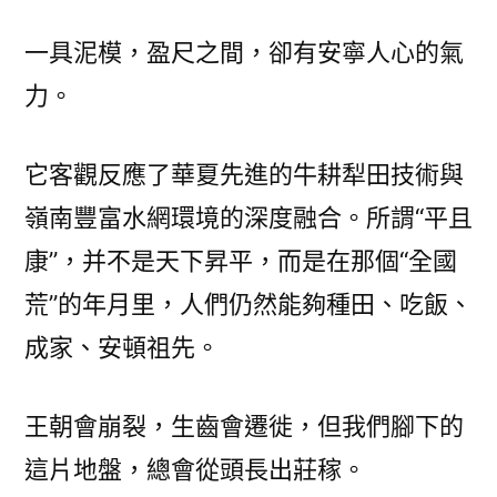
一具泥模，盈尺之間，卻有安寧人心的氣
力。
它客觀反應了華夏先進的牛耕犁田技術與
嶺南豐富水網環境的深度融合。所謂“平且
康”，并不是天下昇平，而是在那個“全國
荒”的年月里，人們仍然能夠種田、吃飯、
成家、安頓祖先。
王朝會崩裂，生齒會遷徙，但我們腳下的
這片地盤，總會從頭長出莊稼。