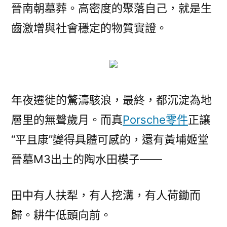
晉南朝墓葬。高密度的聚落自己，就是生
齒激增與社會穩定的物質實證。
年夜遷徙的驚濤駭浪，最終，都沉淀為地
層里的無聲歲月。而真
Porsche零件
正讓
“平且康”變得具體可感的，還有黃埔姬堂
晉墓M3出土的陶水田模子——
田中有人扶犁，有人挖溝，有人荷鋤而
歸。耕牛低頭向前。