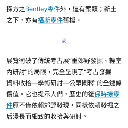
探方之
Bentley零件
外，還有案頭；新土
之下，亦有
福斯零件
舊檔。
展覽衝破了傳統考古展“重郊野發掘、輕室
內研討”的局限，完全呈現了“考古發掘—
資料收拾—學術研討—公眾闡釋”的全鏈條
價值。它也提示人們，歷史的復
保時捷零
件
原不僅依賴郊野發現，同樣依賴發掘之
后漫長而細致的收拾與研討。