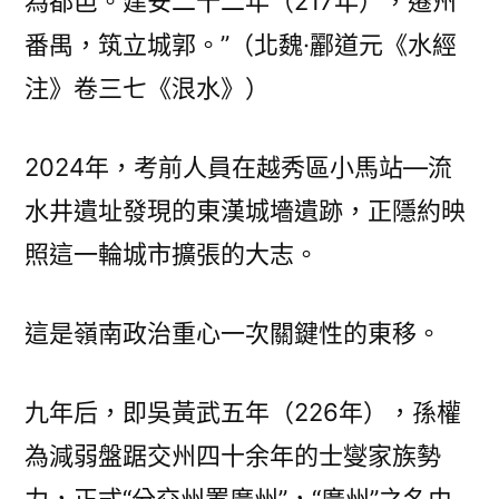
為都邑。建安二十二年（217年），遷州
番禺，筑立城郭。”（北魏·酈道元《水經
注》卷三七《泿水》）
2024年，考前人員在越秀區小馬站—流
水井遺址發現的東漢城墻遺跡，正隱約映
照這一輪城市擴張的大志。
這是嶺南政治重心一次關鍵性的東移。
九年后，即吳黃武五年（226年），孫權
為減弱盤踞交州四十余年的士燮家族勢