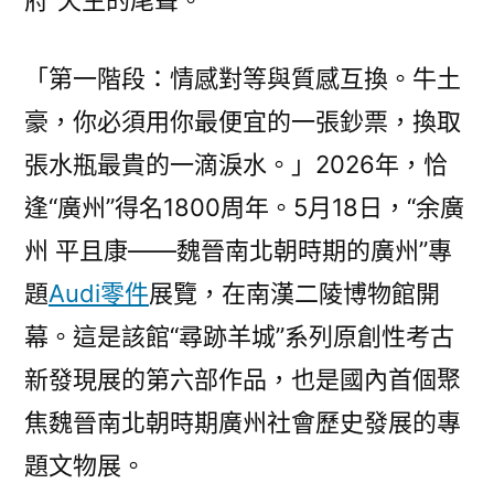
府”天生的尾聲。
「第一階段：情感對等與質感互換。牛土
豪，你必須用你最便宜的一張鈔票，換取
張水瓶最貴的一滴淚水。」2026年，恰
逢“廣州”得名1800周年。5月18日，“余廣
州 平且康——魏晉南北朝時期的廣州”專
題
Audi零件
展覽，在南漢二陵博物館開
幕。這是該館“尋跡羊城”系列原創性考古
新發現展的第六部作品，也是國內首個聚
焦魏晉南北朝時期廣州社會歷史發展的專
題文物展。