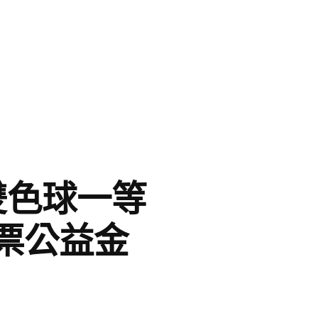
雙色球一等
票公益金