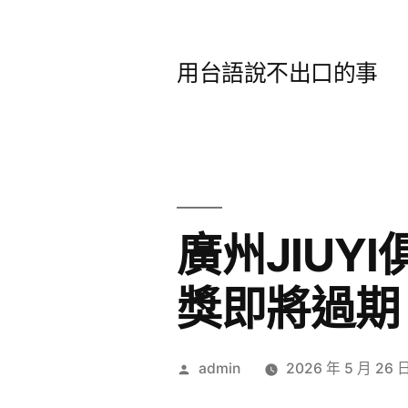
跳
至
用台語說不出口的事
主
要
內
容
廣州JIU
獎即將過期
作
admin
2026 年 5 月 26 
者: