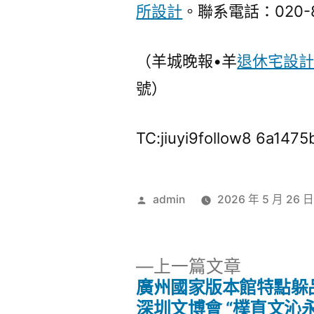
所設計
。聯系電話：020-8
（羊城晚報•羊
退休宅設
號）
TC:jiuyi9follow8 6a14
作
admin
2026 年 5 月 26 
者:
下
上一篇文章
一
廣州國家版本館特點躲品
文
篇
深圳文博會 “樸直文沁永J