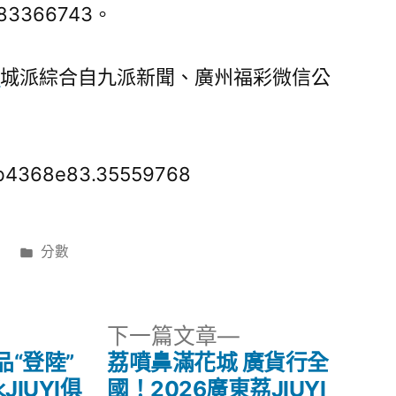
3366743。
計
城派綜合自九派新聞、廣州福彩微信公
75b4368e83.35559768
分
日
分數
類:
下
下一篇文章
一
“登陸”
荔噴鼻滿花城 廣貨行全
篇
IUYI俱
國！2026廣東荔JIUYI