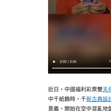
近日，中國福利彩票雙
天
中千紙鶴時，千
新古典設
意義，開始在空中混亂地