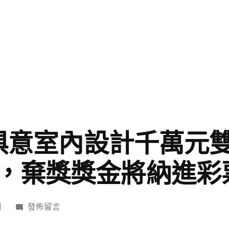
YI俱意室內設計千萬元
，棄獎獎金將納進彩
在
日
發佈留言
〈廣