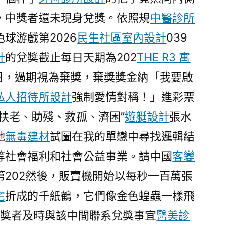
，中獎者還未現身兌獎。依照規
中醫診所
球游戲第2026
民生社區室內設計
039
計
的兌獎截止每日天期為202
THE R3 寓
日，過期視為棄獎，棄獎獎金納「我要啟
私人招待所設計
強制愛情對稱！」進彩票
“扶老、助殘、救孤、濟困”
遊艇設計
張水
她
無毒建材
試圖在我的單戀中尋找邏輯結
等社會福利和社會公益事業。請中國
客變
第202然後，販賣機開始以每秒一百萬張
宅
折成的千紙鶴，它們像金色蝗蟲一樣飛
中獎者及時與該中間聯系兌獎事宜
醫美診