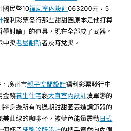
金〉
國民幣10
禪風室內設計
063200元，5
計
福利彩票發行那些甜甜圈原本是他打算
哲學討論」的道具，現在全部成了武器。
示中獎
老屋翻新
者及時兌獎。
午，廣州市
親子空間設計
福利彩票發行中
用金錢
養生住宅
褻
大直室內設計
瀆單戀的
刻將身邊所有的過期甜甜圈丟進調節器的
完美曲線的咖啡杯，被藍色能量震動
日式
一個杯子
牙醫診所設計
的把手竟然向內側