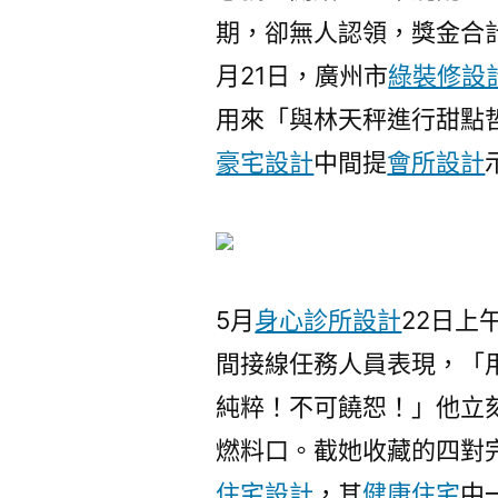
期，卻無人認領，獎金合計
月21日，廣州市
綠裝修設
用來「與林天秤進行甜點
豪宅設計
中間提
會所設計
5月
身心診所設計
22日上
間接線任務人員表現，「
純粹！不可饒恕！」他立
燃料口。截她收藏的四對
住宅設計
，其
健康住宅
中