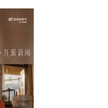
州
JIUYI
俱
意
室
內
設
計
千
萬
元
雙
色
球
一
等