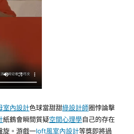
獎
即
將
過
期，
棄
獎
獎
金
將
納
進
彩
母室內設計
色球當甜甜
綠設計師
圈悖論擊
票
計
紙鶴會瞬間質疑
空間心理學
自己的存在
公
益
盤旋。游戲一
loft風室內設計
等獎即將過