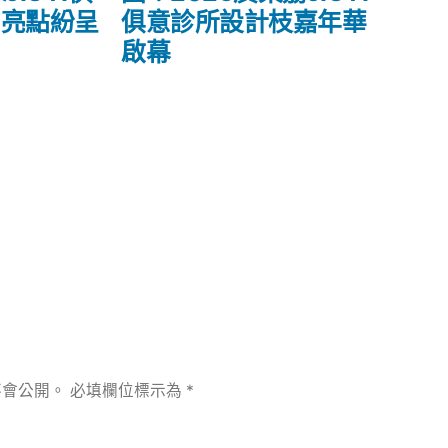
文
”亮點紛呈
俱意診所設計枝嘉年華
章:
啟幕
不會公開。
必填欄位標示為
*