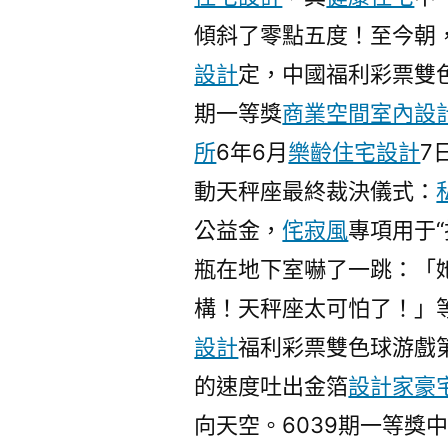
傾斜了零點五度！至今朝
設計
定，中國福利彩票雙色
期一等獎
商業空間室內設
所
6年6月
樂齡住宅設計
7
動天秤座最終裁決儀式：
公益金，
侘寂風
專項用于
瓶在地下室嚇了一跳：「
構！天秤座太可怕了！」
設計
福利彩票雙色球游戲
的速度吐出金箔
設計家豪
向天空。6039期一等獎