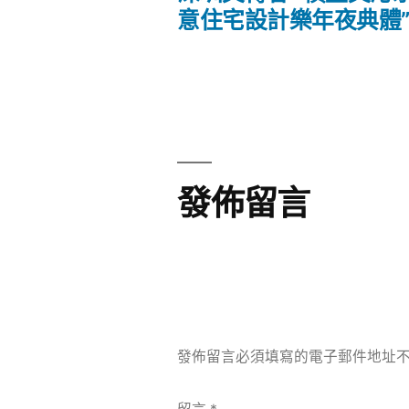
文
意住宅設計樂年夜典體
章
章:
導
覽
發佈留言
發佈留言必須填寫的電子郵件地址