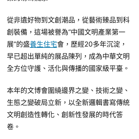
俱
意
從非遺好物到文創潮品，從藝術臻品到科
空
創裝備，這場被譽為“中國文明產業第一
間
設
展”的盛
養生住宅
會，歷經20多年沉淀，
計
早已超出單純的展品陳列，成為中華文明
重
全方位守護、活化與傳播的國家級平臺。
變
化、
全
本年的文博會圍繞邊界之變、技術之變、
新
生態之變破局立新，以全新邏輯書寫傳統
邏
輯，
文明創造性轉化、創新性發展的時代答
交
卷。
出
傳