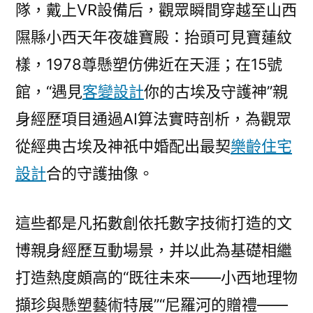
隊，戴上VR設備后，觀眾瞬間穿越至山西
隰縣小西天年夜雄寶殿：抬頭可見寶蓮紋
樣，1978尊懸塑仿佛近在天涯；在15號
館，“遇見
客變設計
你的古埃及守護神”親
身經歷項目通過AI算法實時剖析，為觀眾
從經典古埃及神祇中婚配出最契
樂齡住宅
設計
合的守護抽像。
這些都是凡拓數創依托數字技術打造的文
博親身經歷互動場景，并以此為基礎相繼
打造熱度頗高的“既往未來——小西地理物
擷珍與懸塑藝術特展”“尼羅河的贈禮——