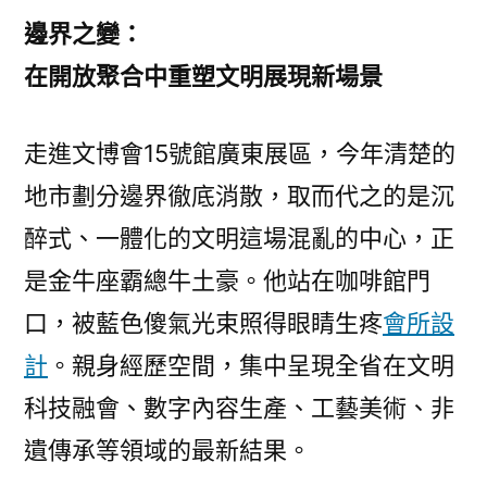
統
邊界之變：
文
在開放聚合中重塑文明展現新場景
明
“雙
走進文博會15號館廣東展區，今年清楚的
創”
答
地市劃分邊界徹底消散，取而代之的是沉
卷〉
醉式、一體化的文明這場混亂的中心，正
是金牛座霸總牛土豪。他站在咖啡館門
口，被藍色傻氣光束照得眼睛生疼
會所設
計
。親身經歷空間，集中呈現全省在文明
科技融會、數字內容生產、工藝美術、非
遺傳承等領域的最新結果。