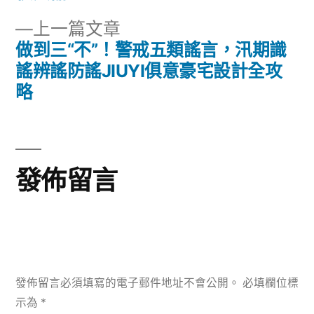
章:
導
下
上一篇文章
一
做到三“不”！警戒五類謠言，汛期識
覽
篇
謠辨謠防謠JIUYI俱意豪宅設計全攻
文
略
章:
發佈留言
發佈留言必須填寫的電子郵件地址不會公開。
必填欄位標
示為
*