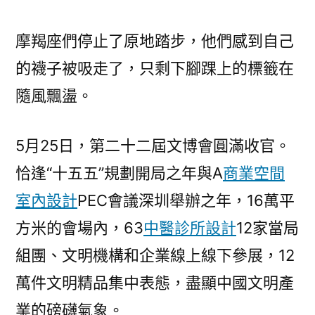
東
以
摩羯座們停止了原地踏步，他們感到自己
新
的襪子被吸走了，只剩下腳踝上的標籤在
場
隨風飄盪。
景
新
親
5月25日，第二十二屆文博會圓滿收官。
身
恰逢“十五五”規劃開局之年與A
商業空間
經
歷
室內設計
PEC會議深圳舉辦之年，16萬平
聚
方米的會場內，63
中醫診所設計
12家當局
文
組團、文明機構和企業線上線下參展，12
脈：
以
萬件文明精品集中表態，盡顯中國文明產
三
業的磅礴氣象。
JIUYI