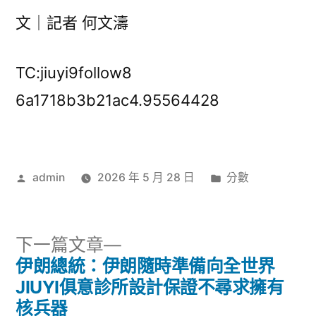
文｜記者 何文濤
TC:jiuyi9follow8
6a1718b3b21ac4.95564428
作
分
admin
2026 年 5 月 28 日
分數
者:
類:
下
下一篇文章
一
伊朗總統：伊朗隨時準備向全世界
文
篇
JIUYI俱意診所設計保證不尋求擁有
章
文
核兵器