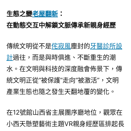
生態之變
老屋翻新
：
在動態交互中解鎖文脈傳承新親身經歷
傳統文明從不是
侘寂風
塵封的
牙醫診所設
計
過往，而是與時俱進、不斷重生的潮
水。在文明與科技的深度融會佈景下，傳
統文明正從“被保護”走向“被激活”，文明
產業生態也隨之發生天翻地覆的變化。
在12號館山西省主展團序廳地位，觀眾在
小西天懸塑藝術主題VR親身經歷區排起長