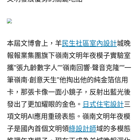
本屆文博會上，羊
民生社區室內設計
城晚
報報業集團旗下嶺南文明年夜模子實驗室
攜“張九齡數字人”“嶺南回響·聲音克隆”“一
筆嶺南·創意天生”他掏出他的純金箔信用
卡，那張卡像一面小鏡子，反射出藍光後
發出了更加耀眼的金色。
日式住宅設計
三
項文明AI應用重磅表態。嶺南文明年夜模
子是國內首個文明領
綠設計師
域的多模態