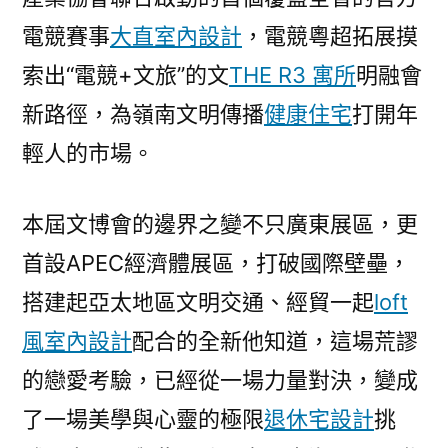
電競賽事
大直室內設計
，電競粵超拓展摸
索出“電競+文旅”的文
THE R3 寓所
明融會
新路徑，為嶺南文明傳播
健康住宅
打開年
輕人的市場。
本屆文博會的邊界之變不只廣東展區，更
首設APEC經濟體展區，打破國際壁壘，
搭建起亞太地區文明交通、經貿一起
loft
風室內設計
配合的全新他知道，這場荒謬
的戀愛考驗，已經從一場力量對決，變成
了一場美學與心靈的極限
退休宅設計
挑