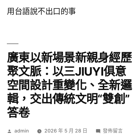
跳
用台語說不出口的事
至
主
要
內
廣東以新場景新親身經歷
容
聚文脈：以三JIUYI俱意
空間設計重變化、全新邏
輯，交出傳統文明“雙創”
答卷
作
在
admin
2026 年 5 月 28 日
發佈留言
者:
〈廣