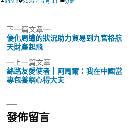
作
分
admin
2026 年 6 月 3 日
分數
者:
類:
下
下一篇文章
一
優化周遭的狀況助力貿易到九宮格航
文
篇
天財產起飛
章
文
下
上一篇文章
章:
導
一
絲路友愛使者｜阿馬爾：我在中國當
篇
專包養網心得大夫
覽
文
章:
發佈留言