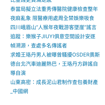
泰當局擬立法重秀傳醫院健康檢查整年
夜麻亂象 限醫療用處周全禁娛樂吸食
四川峨眉山“人猴年夜戰游客墜崖”謠言
追蹤：樂猴子JIUYI俱意空間設計安逐
幀溯源，查處多名傳謠者
求婚王珞丹男人被曝曾騷擾OSDER奧斯
德台北汽車迪麗熱巴，王珞丹方辟謠自
導自演
山東高密：成長泥山君制作查包養財產
_中國網