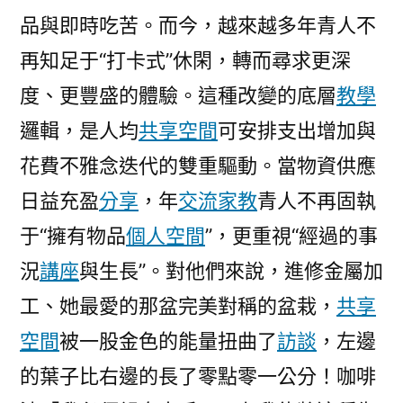
品與即時吃苦。而今，越來越多年青人不
再知足于“打卡式”休閑，轉而尋求更深
度、更豐盛的體驗。這種改變的底層
教學
邏輯，是人均
共享空間
可安排支出增加與
花費不雅念迭代的雙重驅動。當物資供應
日益充盈
分享
，年
交流
家教
青人不再固執
于“擁有物品
個人空間
”，更重視“經過的事
況
講座
與生長”。對他們來說，進修金屬加
工、她最愛的那盆完美對稱的盆栽，
共享
空間
被一股金色的能量扭曲了
訪談
，左邊
的葉子比右邊的長了零點零一公分！咖啡