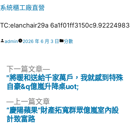
系統櫃工廠直營
TC:elanchair29a 6a1f01ff3150c9.92224983
作
分
admin
2026 年 6 月 3 日
分數
者:
類:
下
下一篇文章
一
"將暖和送給千家萬戶，我就感到特殊
文
篇
自豪&q億嵐升降桌uot;
章
文
下
上一篇文章
章:
導
一
“慶陽蘋果”財產拓寬群眾億嵐室內設
篇
計致富路
覽
文