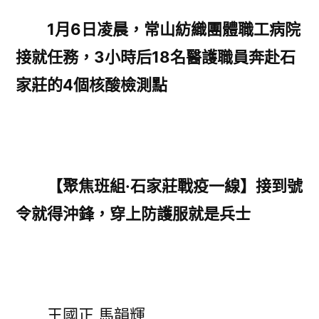
就
1月6日凌晨，常山紡織團體職工病院
億
接就任務，3小時后18名醫護職員奔赴石
嵐
電
家莊的4個核酸檢測點
競
椅
得
沖
鋒，
【聚焦班組·石家莊戰疫一線】接到號
穿
令就得沖鋒，穿上防護服就是兵士
上
防
護
服
就
王國正 馬韻輝
是