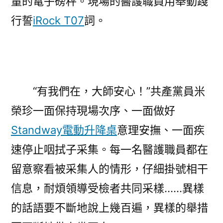
量的電子磅秤。現場的醫護職員用舉動踐
行誓
iRock T07
詞。
“有我們在，大師安心！”共產黨員米
榮珍一面保持現場次序、一面做好
Standway電動升降桌
意理安撫、一面疾
速停止咽拭子采集。每一名醫護職員都在
留意察看被采集人的情形，仔細掛號相干
信息，耐煩領導受檢者共同采樣……異樣
的話語要不斷地說上幾百遍，異樣的舉措