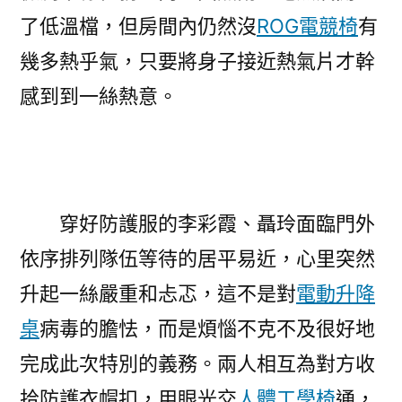
了低溫檔，但房間內仍然沒
ROG電競椅
有
幾多熱乎氣，只要將身子接近熱氣片才幹
感到到一絲熱意。
穿好防護服的李彩霞、聶玲面臨門外
依序排列隊伍等待的居平易近，心里突然
升起一絲嚴重和忐忑，這不是對
電動升降
桌
病毒的膽怯，而是煩惱不克不及很好地
完成此次特別的義務。兩人相互為對方收
拾防護衣帽扣，用眼光交
人體工學椅
通，