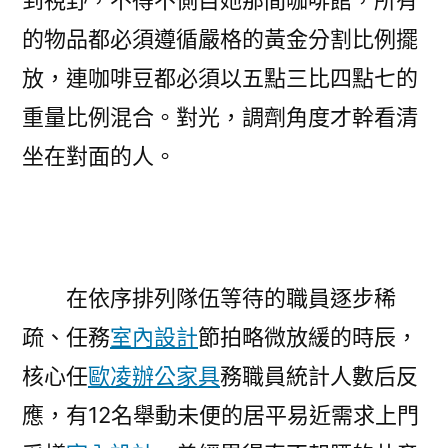
到視野，不得不側目她那間咖啡館，所有
的物品都必須遵循嚴格的黃金分割比例擺
放，連咖啡豆都必須以五點三比四點七的
重量比例混合。對光，調劑角度才幹看清
坐在對面的人。
在依序排列隊伍等待的職員逐步稀
疏、任務
室內設計
節拍略微放緩的時辰，
核心任
歐凌辦公家具
務職員統計人數后反
應，有12名舉動未便的居平易近需求上門