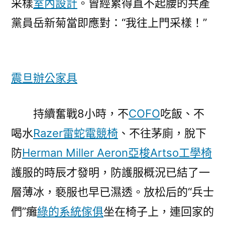
采樣
室內設計
。曾經累得直不起腰的共產
黨員岳新菊當即應對：“我往上門采樣！”
震旦辦公家具
持續奮戰8小時，不
COFO
吃飯、不
喝水
Razer雷蛇電競椅
、不往茅廁，脫下
防
Herman Miller Aeron
亞梭Artso工學椅
護服的時辰才發明，防護服概況已結了一
層薄冰，褻服也早已濕透。放松后的“兵士
們”癱
綠的系統傢俱
坐在椅子上，連回家的