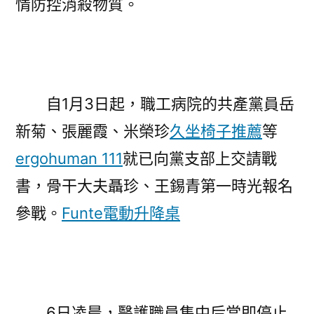
情防控消殺物質。
自1月3日起，職工病院的共產黨員岳
新菊、張麗霞、米榮珍
久坐椅子推薦
等
ergohuman 111
就已向黨支部上交請戰
書，骨干大夫聶珍、王錫青第一時光報名
參戰。
Funte電動升降桌
6日凌晨，醫護職員集中后當即停止