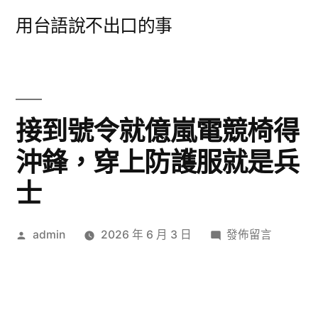
跳
用台語說不出口的事
至
主
要
內
接到號令就億嵐電競椅得
容
沖鋒，穿上防護服就是兵
士
作
在
admin
2026 年 6 月 3 日
發佈留言
者:
〈接
到
號
令