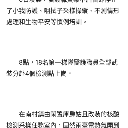
了小我防護、咽拭子采樣操縱、不測情形
處理和生物平安等慣例培訓。
8點，18名第一梯隊醫護職員全部武
裝分赴4個檢測點上崗。
在南村鎮由閑置庫房姑且改裝的核酸
檢測采樣任務室內，固然兩臺電熱氣開到