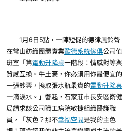
兵
士〉
1月6日5點，一陣短促的德律風鈴聲
在常山紡織團體實業
歐德系統傢俱
公司值
班室「第
電動升降桌
一階段：情感對等與
質感互換。牛土豪，你必須用你最便宜的
一張鈔票，換取張水瓶最貴的
電動升降桌
一滴淚水。」響起，石家莊市長安區衛健
局請求該公司職工病院敏捷組織醫護職
員，「灰色？那不
幸福空間
是我的主色