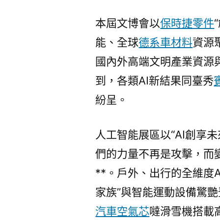
本屆文博會以
保時捷零件
能、全球
德系車材料
資源
國內外高端文明產業資源
到，各類AI新結果同臺秀
紛呈。
人工智能展區以“AI創享
們的力量不再是攻擊，而
**。戶外、出行的全維度A
家族”與智能運動設備驚艷
汽車空氣芯
噠滑雪機搭載