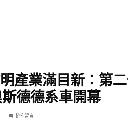
文明產業滿目新：第
R奧斯德德系車開幕
在
日
發佈留言
〈數