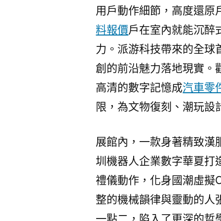
用戶動作細節，高度還原
料報價
戶在室內就能沉醉
力。派游科技帶來的全球
創的前沿魅力落地現實。
高清的數字記憶成
汽車零
限，為文物復刻、潮玩設
展館內，一款身著精致漢服
圳機器人企業數字華夏打
禮儀動作，化身國潮虛擬C
整的機械韻律與靈動的人
一點二，陷入了更深的哲