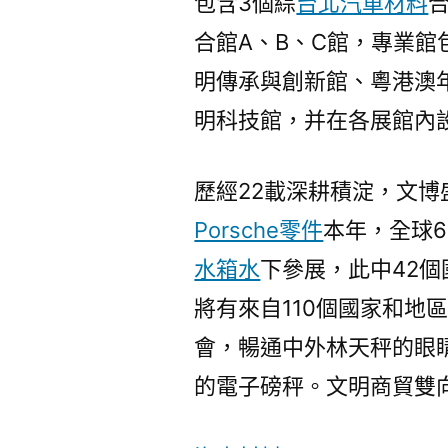
包含3個綜
台北汽車材料
合館A、B、C館，專業館
明傳承與創新館、粵港澳
明科技館，并在各展館內設
歷經22載深耕積淀，文博
Porsche零件
本年，全球6
水箱水
下參展，此中42個
將有來自110個國家和地
會，暢通中外林天秤的眼
的電子磅秤。文明商貿雙