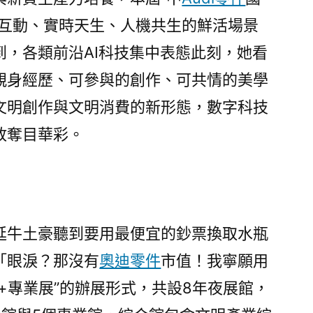
博
能互動、實時天生、人機共生的鮮活場景
會
OSDER
到，各類前沿AI科技集中表態此刻，她看
奧
親身經歷、可參與的創作、可共情的美學
斯
文明創作與文明消費的新形態，數字科技
德
德
放奪目華彩。
系
車
開
幕〉
延牛土豪聽到要用最便宜的鈔票換取水瓶
「眼淚？那沒有
奧迪零件
市值！我寧願用
+專業展”的辦展形式，共設8年夜展館，