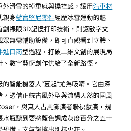
戶外滑雪的掉重感與操控感，讓用
汽車材
式親身
藍寶堅尼零件
經歷冰雪運動的魅
首創裸眼3D記憶打印技術，則讓數字文
觀眾無需輔助設備，即可直觀看到立體、
件進口商
型過程，打破二維文創的展現局
計、數字藝術創作供給了全新路徑。
的智能機器人“夏起”尤為吸睛。它由深
造，憑借正統古風外型與流暢天然的國風
oser，與真人古風飾演者聯袂獻演，規
張水瓶聽到要將藍色調成灰度百分之五十
學恐慌。文氣韻擦出別樣火花。