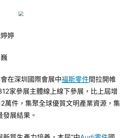
智
賦
能
文
沈婷婷
明
產
業
周巍
滿
目
博會在深圳國際會展中
福斯零件
間拉開帷
新：
第
312家參展主體線上線下參展，比上屆增
二
12萬件，集聚全球優質文明產業資源，集
十
量發展結果。
二
屆
文
與新質生產力培養，本屆“中
Audi零件
國