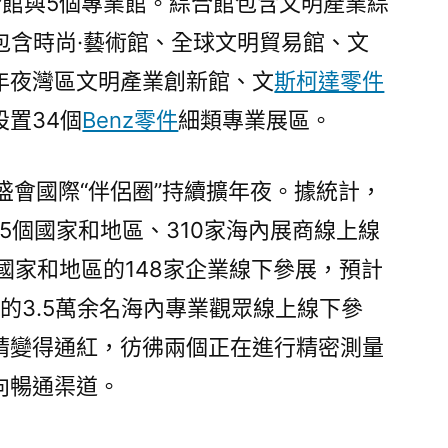
合館與5個專業館。綜合館包含文明產業綜
包含時尚·藝術館、全球文明貿易館、文
年夜灣區文明產業創新館、文
斯柯達零件
置34個
Benz零件
細類專業展區。
盛會國際“伴侶圈”持續擴年夜。據統計，
5個國家和地區、310家海內展商線上線
國家和地區的148家企業線下參展，預計
區的3.5萬余名海內專業觀眾線上線下參
睛變得通紅，彷彿兩個正在進行精密測量
向暢通渠道。