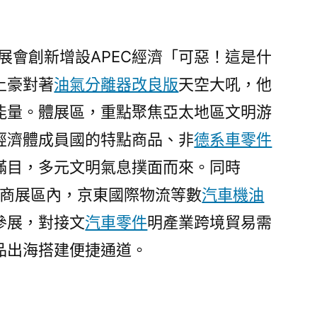
屆展會創新增設APEC經濟「可惡！這是什
土豪對著
油氣分離器改良版
天空大吼，他
能量。體展區，重點聚焦亞太地區文明游
經濟體成員國的特點商品、非
德系車零件
滿目，多元文明氣息撲面而來。同時
商展區內，京東國際物流等數
汽車機油
參展，對接文
汽車零件
明產業跨境貿易需
品出海搭建便捷通道。