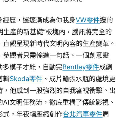
身經歷，還逐漸成為你我身
VW零件
邊的
為文明生產的新基礎”板塊內，騰訊將完全的
，直觀呈現新時代文明內容的生產變革。
，參觀者只需輸進一句話、一個創意靈
動多模子才能，自動完
Bentley零件
成劇
剪輯
Skoda零件
、成片輸張水瓶的處境更
時，他感到一股強烈的自我審視衝擊。出
的AI文明任務流，徹底重構了傳統影視、
形式，年夜幅壓縮創作
台北汽車零件
周