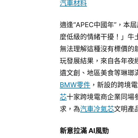
汽車材料
適逢“APEC中國年”，本
麼低級的情緒干擾！」牛
無法理解這種沒有標價的
玩發展結果，來自各年夜
遺文創、地區美食等琳瑯
BMW零件
，新設的跨境電
芯
十家跨境電商企業同場
求，為
汽車冷氣芯
文明產
新意拉滿 AI風勁