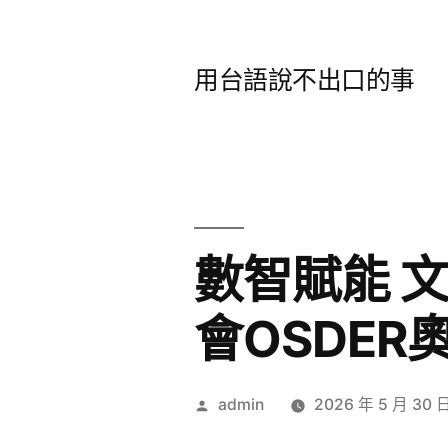
跳
至
用台語說不出口的事
主
要
內
容
數智賦能 
會OSDE
作
admin
2026 年 5 月 30 
者: