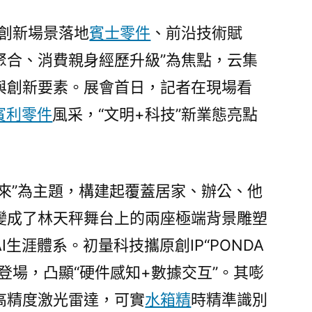
“創新場景落地
賓士零件
、前沿技術賦
聚合、消費親身經歷升級”為焦點，云集
與創新要素。展會首日，記者在現場看
賓利零件
風采，“文明+科技”新業態亮點
未來”為主題，構建起覆蓋居家、辦公、他
變成了林天秤舞台上的兩座極端背景雕塑
I生涯體系。初量科技攜原創IP“PONDA
登場，凸顯“硬件感知+數據交互”。其嘭
高精度激光雷達，可實
水箱精
時精準識別