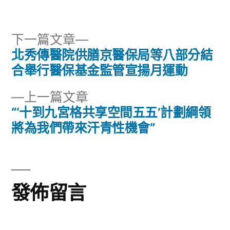
者:
類:
下
下一篇文章
一
北秀傳醫院供膳京醫保局等八部分結
文
篇
合舉行醫保基金監管宣揚月運動
章
文
下
上一篇文章
章:
導
一
“‘十到九宮格共享空間五五’計劃綱領
篇
將為我們帶來汗青性機會”
覽
文
章:
發佈留言