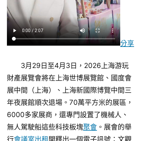
格
空
間
含
分享
金
量”
連
3月29日至4月3日，2026上海游玩
續
財產展覽會將在上海世博展覽館、國度會
晉
陞〉
展中間（上海）、上海新國際博覽中間三
年夜展館順次退場。70萬平方米的展區，
6000多家展商，還專門設置了機械人、
無人駕駛船這些科技板塊
聚會
。展會的舉
行
會議室出租
開釋出一個電子訊號：文觀