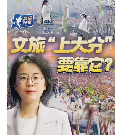
｜
體
驗
花
費
增
加
微
弱
中
國
經
濟
“到
九
宮