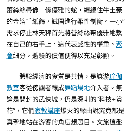
蕾絲絲帶像一條優雅的蛇，纏繞住牛土豪
的金箔千紙鶴，試圖進行柔性制衡。一小”
需求停止林天秤首先將蕾絲絲帶優雅地繫
在自己的右手上，這代表感性的權重。
聚
會
細分，體驗的價值便得以充足彰顯。
體驗經濟的實質是共情，是讓游
瑜伽
教室
客從傍觀者釀成
舞蹈場地
介入者。無
論是開封的武俠城，仍是深圳的“科技+賞
花”，它們
家教
講座
爆火的緣由說究竟都是
真摯地站在游客的角度想題目。文旅這盤