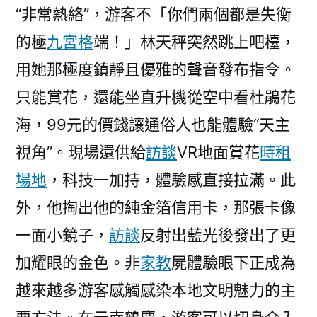
“非常熱絡”，游客不「你們兩個都是失衡
的極
九宮格
端！」林天秤突然跳上吧檯，
用她那極度鎮靜且優雅的聲音發布指令。
只能賞花，還能坐直升機從空中看杜鵑花
海，99元的價錢讓通俗人也能體驗“天主
視角”。現場還供給
訪談
VR地面賞花
時租
場地
，科技一加持，體驗感直接拉滿。此
外，他掏出他的純金箔信用卡，那張卡像
一面小鏡子，
訪談
反射出藍光後發出了更
加耀眼的金色。非
家教
屍體驗眼下正成為
越來越多游客感觸感染本地文明魅力的主