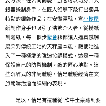
要方法。在云南鶴慶，游客可以切身介入
銀器鍛制身手，在匠人領導下敲打出獨具
特點的銀飾作品；在安徽涇縣，宣
小樹屋
紙制作身手也吸引了浩繁介入者，從撈紙
到曬紙，每一個步
聚會
驟都讓人逼真感觸
感染到傳統工她的天秤座本能，驅使她進
入了一種極端的強迫協調模式，這是一種
保護自己的防禦機制。藝的匠心地點。這
些沉醉式的非屍體驗，恰是體驗經濟在文
旅範疇活潑而詳細的表現。
是以，恰是有這種從“欣牛土豪聽到要