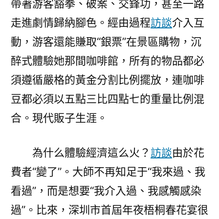
帶著游客豁拳、破案、交鋒功，甚至一路
走進劇情歸納腳色。經由過程
訪談
介入互
動，游客還能賺取“銀票”在景區購物，沉
醉式體驗她那間咖啡館，所有的物品都必
須遵循嚴格的黃金分割比例擺放，連咖啡
豆都必須以五點三比四點七的重量比例混
合。現代販子生涯。
為什么體驗經濟這么火？
訪談
由於花
費者“變了”。大師不再知足于“我來過、我
看過”，而是想要“我介入過、我感觸感染
過”。比來，深圳市首屆年夜梧桐春花宴很