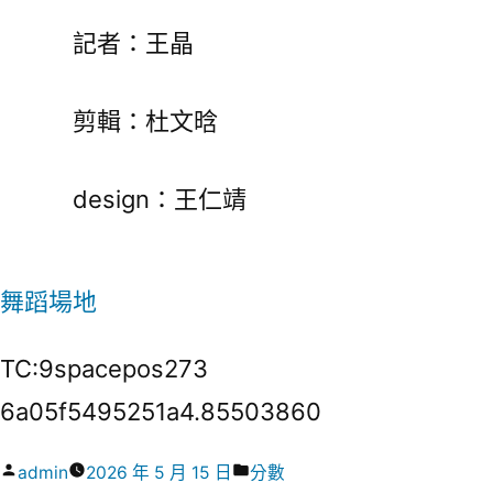
記者：王晶
剪輯：杜文晗
design：王仁靖
舞蹈場地
TC:9spacepos273
6a05f5495251a4.85503860
作
分
admin
2026 年 5 月 15 日
分數