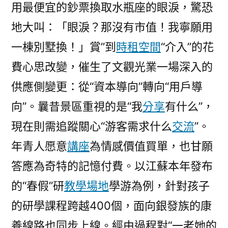
用最便宜的鈔票換取水瓶座的眼淚，驚恐
地大叫：「眼淚？那沒有市值！我寧願用
一棟別墅換！」賞”到
時租空間
“介入”的花
費心思改變，催生了文觀光業一場深入的
供應側變更：從“資本導向”轉向“用戶導
向”。曩昔景區重視的是“我
分享
有什么”，
現在則需追蹤關心“游客需求什么
交流
”。
年青人愿意
講座
為情感價值買單，也甘願
答應為奇特的記憶付費。以江蘇本年發布
的“春假”研
教學場地
學游為例，針對孩子
的研學課程跨越400個，面向銀發族的康
養線路也同步上線。經由過程對“一老她的