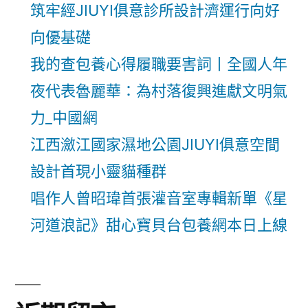
筑牢經JIUYI俱意診所設計濟運行向好
向優基礎
我的查包養心得履職要害詞丨全國人年
夜代表魯麗華：為村落復興進獻文明氣
力_中國網
江西瀲江國家濕地公園JIUYI俱意空間
設計首現小靈貓種群
唱作人曾昭瑋首張灌音室專輯新單《星
河道浪記》甜心寶貝台包養網本日上線