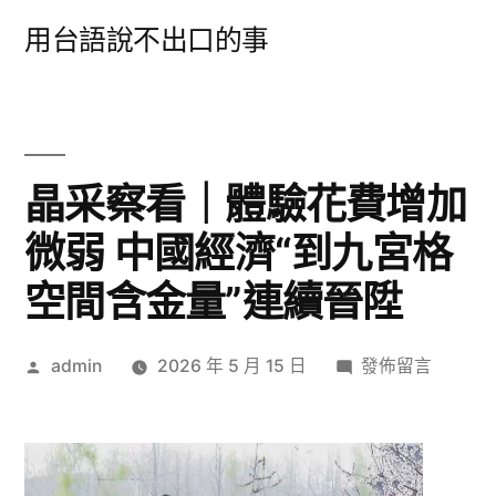
跳
用台語說不出口的事
至
主
要
內
晶采察看｜體驗花費增加
容
微弱 中國經濟“到九宮格
空間含金量”連續晉陞
作
在
admin
2026 年 5 月 15 日
發佈留言
者:
〈晶
采
察
看