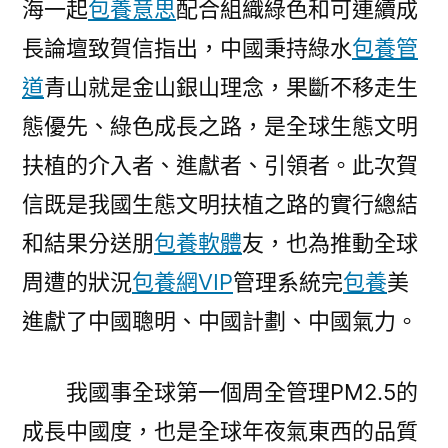
海一起
包養意思
配合組織綠色和可連續成
甜
長論壇致賀信指出，中國秉持綠水
包養管
心
寶
道
青山就是金山銀山理念，果斷不移走生
貝
態優先、綠色成長之路，是全球生態文明
台
扶植的介入者、進獻者、引領者。此次賀
包
養
信既是我國生態文明扶植之路的實行總結
網
和結果分送朋
包養軟體
友，也為推動全球
走
生
周遭的狀況
包養網VIP
管理系統完
包養
美
態
進獻了中國聰明、中國計劃、中國氣力。
優
先、
綠
我國事全球第一個周全管理PM2.5的
色
成長中國度，也是全球年夜氣東西的品質
成