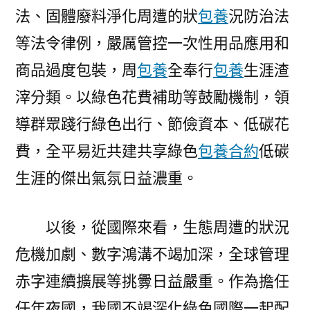
法、固體廢料淨化周遭的狀
包養
況防治法
等法令律例，嚴厲管控一次性用品應用和
商品過度包裝，周
包養
全奉行
包養
生涯渣
滓分類。以綠色花費補助等鼓勵機制，領
導群眾踐行綠色出行、節儉資本、低碳花
費，全平易近共建共享綠色
包養合約
低碳
生涯的傑出氣氛日益濃重。
以後，從國際來看，生態周遭的狀況
危機加劇、數字鴻溝不竭加深，全球管理
赤字連續擴展等挑釁日益嚴重。作為擔任
任年夜國，我國不竭深化綠色國際一起配