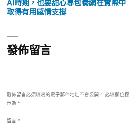
導
一
AI時期，也要甜心專包養網在實際中
篇
取得有用感情支撐
覽
文
章:
發佈留言
發佈留言必須填寫的電子郵件地址不會公開。
必填欄位標
示為
*
留言
*