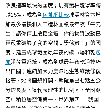
改良速率最快的國度；現有叢林籠罩率跨
長
之
越25%，成為全
包養網比較
球叢林資本增
路〉
加最多最快和人工造林面積最年夜「牛先
生！請你停止散播金箔！你的物質波動已
經嚴重破壞了我的空間美學係數！」的國
度；建玉成球範圍最年夜的碳市場和乾
包
養
淨發電系統，成為全球最年夜乾淨技巧
出口國；連續加大力度濕地生態維護修復
接著，她將圓規打開，準確量出七點五公
分的長度，這代表理性的比例。，全國濕
空中積位居亞洲第一、世界第四……我國