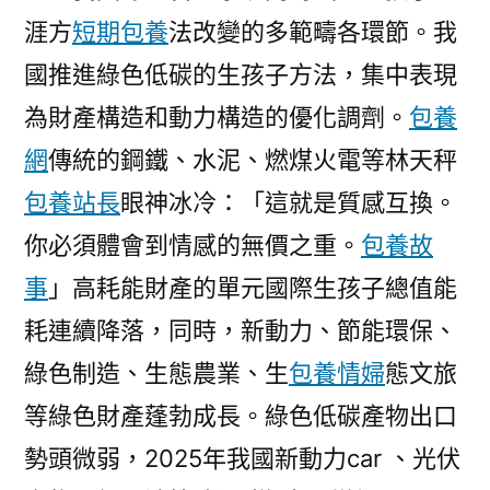
涯方
短期包養
法改變的多範疇各環節。我
國推進綠色低碳的生孩子方法，集中表現
為財產構造和動力構造的優化調劑。
包養
網
傳統的鋼鐵、水泥、燃煤火電等林天秤
包養站長
眼神冰冷：「這就是質感互換。
你必須體會到情感的無價之重。
包養故
事
」高耗能財產的單元國際生孩子總值能
耗連續降落，同時，新動力、節能環保、
綠色制造、生態農業、生
包養情婦
態文旅
等綠色財產蓬勃成長。綠色低碳產物出口
勢頭微弱，2025年我國新動力car 、光伏