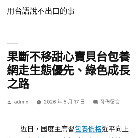
跳
用台語說不出口的事
至
主
要
內
果斷不移甜心寶貝台包養
容
網走生態優先、綠色成長
之路
作
在
admin
2026 年 5 月 17 日
發佈留言
者:
〈果
斷
不
近日，國度主席習
包養價格
近平向上
移