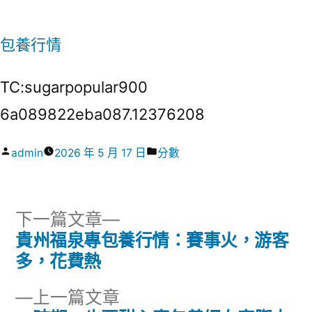
包養行情
TC:sugarpopular900
6a089822eba087.12376208
作
分
admin
2026 年 5 月 17 日
分數
者:
類:
下
下一篇文章
一
貴州福泉專包養行情：賽事火，游客
文
篇
多，花費熱
章
文
下
上一篇文章
章: