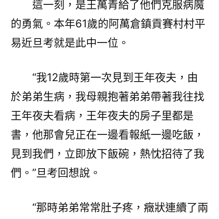
這一刻，是王萬青給了他們克服病魔
的勇氣。本年61歲的阿萬倉鎮貢賽村村平
易近旦考就是此中一位。
“我12歲時第一次見到王年夜夫，由
於弟弟生病，我母親抱著弟弟帶著我往找
王年夜夫看病，王年夜夫的房子里都是
書，他那會兒正在一邊看報紙一邊吃飯，
見到我們，立即放下飯碗，熱忱招待了我
們。”旦考回想說。
“那時弟弟常常肚子疼，癥狀連續了兩