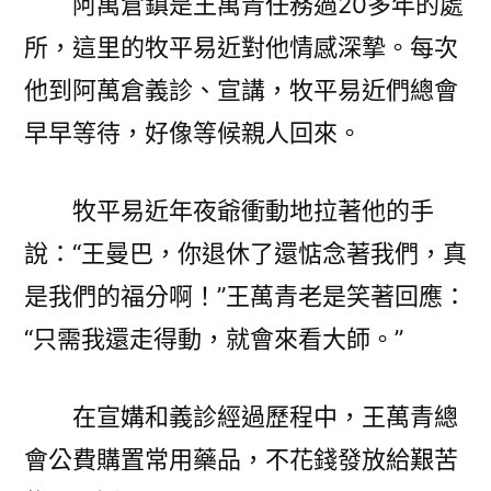
阿萬倉鎮是王萬青任務過20多年的處
所，這里的牧平易近對他情感深摯。每次
他到阿萬倉義診、宣講，牧平易近們總會
早早等待，好像等候親人回來。
牧平易近年夜爺衝動地拉著他的手
說：“王曼巴，你退休了還惦念著我們，真
是我們的福分啊！”王萬青老是笑著回應：
“只需我還走得動，就會來看大師。”
在宣媾和義診經過歷程中，王萬青總
會公費購置常用藥品，不花錢發放給艱苦