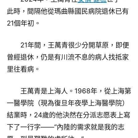
檢
此時，間隔他從瑪曲縣國民病院退休已有
“如
有
21個年初。
來
生，
21年間，王萬青很少分開草原，即便
再
赴
曾經退休，仍是有川流不息的病人找抵家
高
里往看病。
原”〉
王萬青是上海人。1968年，從上海第
一醫學院（現為復旦年夜學上海醫學院）
結業時，24歲的他決然在分派志愿表上寫
下了一行字——“內陸的需求就是我的志