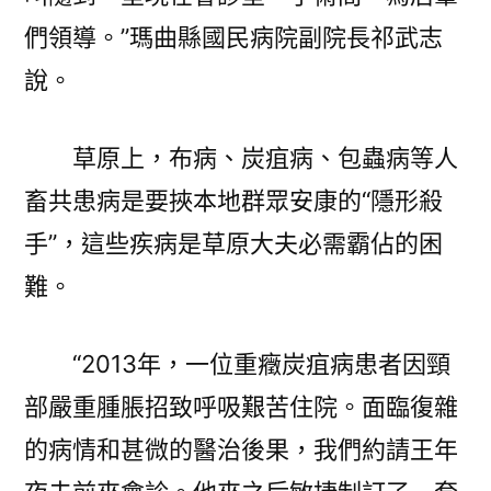
們領導。”瑪曲縣國民病院副院長祁武志
說。
草原上，布病、炭疽病、包蟲病等人
畜共患病是要挾本地群眾安康的“隱形殺
手”，這些疾病是草原大夫必需霸佔的困
難。
“2013年，一位重癥炭疽病患者因頸
部嚴重腫脹招致呼吸艱苦住院。面臨復雜
的病情和甚微的醫治後果，我們約請王年