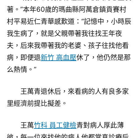
著。”本年60歲的瑪曲縣阿萬倉鎮貢賽村
村平易近仁青華感歎道：“記憶中，小時辰
我生病了，就是父親帶著我往找王年夜
夫，后來我帶著我的老婆、孩子往找他看
病，即便退
新竹 高血壓
休了，他仍然是那
么熱情。”
王萬青退休后，來看病的人有良多家
里經濟前提比擬差。
王萬
竹科 員工健檢
青對病人厚此薄
彼，每一位來找他的病人他都當真診療后