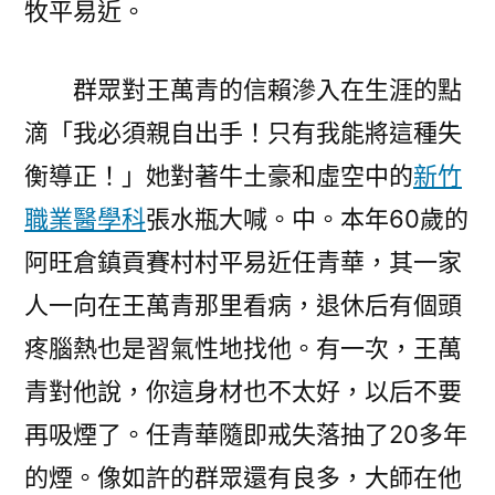
牧平易近。
群眾對王萬青的信賴滲入在生涯的點
滴「我必須親自出手！只有我能將這種失
衡導正！」她對著牛土豪和虛空中的
新竹
職業醫學科
張水瓶大喊。中。本年60歲的
阿旺倉鎮貢賽村村平易近任青華，其一家
人一向在王萬青那里看病，退休后有個頭
疼腦熱也是習氣性地找他。有一次，王萬
青對他說，你這身材也不太好，以后不要
再吸煙了。任青華隨即戒失落抽了20多年
的煙。像如許的群眾還有良多，大師在他