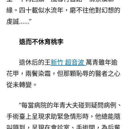
緣。四十載似水流年，磨不往他對幻想的
虔誠……”
退而不休育桃李
退休后的王
新竹 超音波
萬青雖年逾
花甲，兩鬢染霜，但那顆恥辱的醫者之心
從未轉變。
“每當病院的年青大夫碰到疑問病例、
手術臺上呈現求助緊急情形時，他總能隨
叫隨到，呈現在會診室、手術間，為后輩