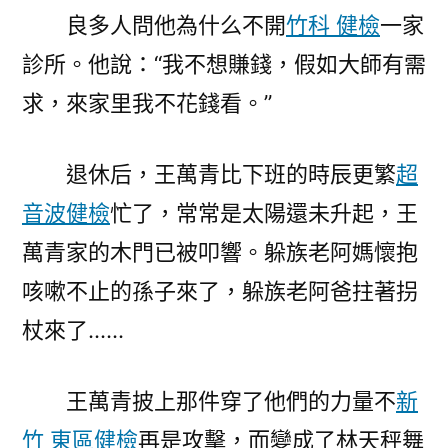
良多人問他為什么不開
竹科 健檢
一家
診所。他說：“我不想賺錢，假如大師有需
求，來家里我不花錢看。”
退休后，王萬青比下班的時辰更繁
超
音波健檢
忙了，常常是太陽還未升起，王
萬青家的木門已被叩響。躲族老阿媽懷抱
咳嗽不止的孫子來了，躲族老阿爸拄著拐
杖來了……
王萬青披上那件穿了他們的力量不
新
竹 東區健檢
再是攻擊，而變成了林天秤舞