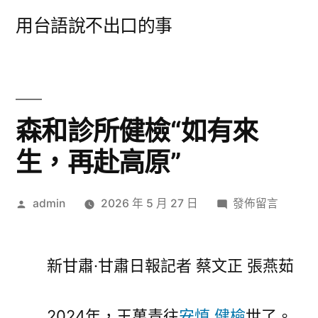
跳
用台語說不出口的事
至
主
要
內
森和診所健檢“如有來
容
生，再赴高原”
作
在
admin
2026 年 5 月 27 日
發佈留言
者:
〈森
和
診
新甘肅·甘肅日報記者 蔡文正 張燕茹
所
健
2024年，王萬青往
安慎 健檢
世了。