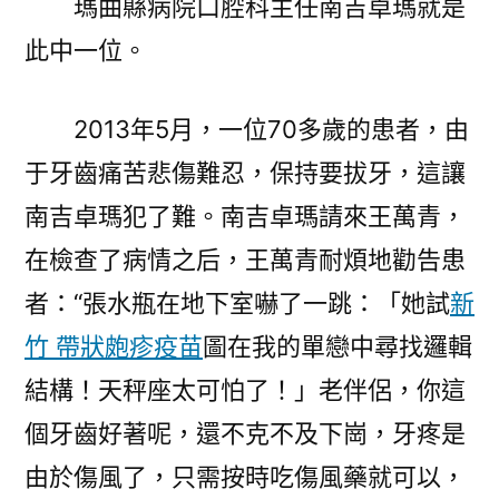
瑪曲縣病院口腔科主任南吉卓瑪就是
此中一位。
2013年5月，一位70多歲的患者，由
于牙齒痛苦悲傷難忍，保持要拔牙，這讓
南吉卓瑪犯了難。南吉卓瑪請來王萬青，
在檢查了病情之后，王萬青耐煩地勸告患
者：“張水瓶在地下室嚇了一跳：「她試
新
竹 帶狀皰疹疫苗
圖在我的單戀中尋找邏輯
結構！天秤座太可怕了！」老伴侶，你這
個牙齒好著呢，還不克不及下崗，牙疼是
由於傷風了，只需按時吃傷風藥就可以，