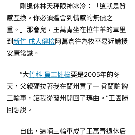
剛退休林天秤眼神冰冷：「這就是質
感互換。你必須體會到情感的無價之
重。」那會兒，王萬青坐在拉牛羊的車里
到
新竹 成人健檢
阿萬倉往為牧平易近講授
安康常識。
“大
竹科 員工健檢
要是2005年的冬
天，父親硬拉著我在蘭州買了一輛‘蘭駝’牌
三輪車，讓我從蘭州開回了瑪曲。”王團勝
回想說。
自此，這輛三輪車成了王萬青退休后