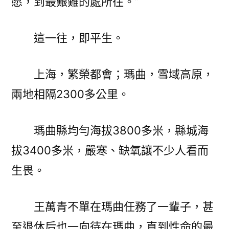
愿，到最艱難的處所往。”
這一往，即平生。
上海，繁榮都會；瑪曲，雪域高原，
兩地相隔2300多公里。
瑪曲縣均勻海拔3800多米，縣城海
拔3400多米，嚴寒、缺氧讓不少人看而
生畏。
王萬青不單在瑪曲任務了一輩子，甚
至退休后也一向待在瑪曲，直到性命的最