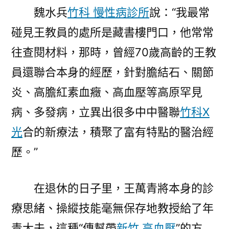
魏水兵
竹科 慢性病診所
說：“我最常
碰見王教員的處所是藏書樓門口，他常常
往查閱材料，那時，曾經70歲高齡的王教
員還聯合本身的經歷，針對膽結石、關節
炎、高膽紅素血癥、高血壓等高原罕見
病、多發病，立異出很多中中醫聯
竹科X
光
合的新療法，積聚了富有特點的醫治經
歷。”
在退休的日子里，王萬青將本身的診
療思緒、操縱技能毫無保存地教授給了年
青大夫，這種“傳幫帶
新竹 高血壓
”的方