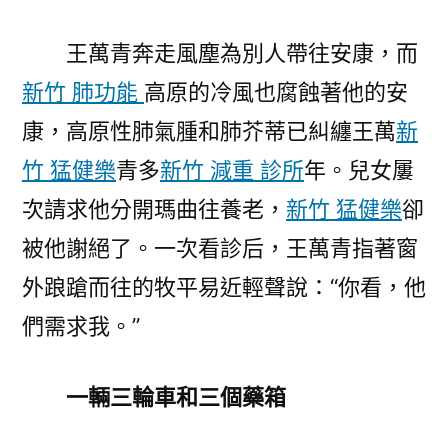
王萬青奔走風塵為別人帶往安康，而
新竹 肺功能
高原的冷風也腐蝕著他的安
康，高原性肺氣腫和肺芥蒂已糾纏王萬
新
竹 猛健樂
青多
新竹 減重 診所
年。兒女屢
次請求他分開瑪曲往養老，
新竹 猛健樂
卻
被他謝絕了。一次看診后，王萬青指著窗
外踉蹌而往的牧平易近輕聲說：“你看，他
們需求我。”
一輛三輪車和三個藥箱