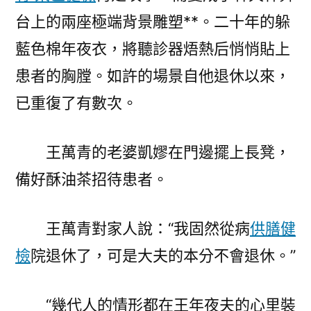
台上的兩座極端背景雕塑**。二十年的躲
藍色棉年夜衣，將聽診器焐熱后悄悄貼上
患者的胸膛。如許的場景自他退休以來，
已重復了有數次。
王萬青的老婆凱嫪在門邊擺上長凳，
備好酥油茶招待患者。
王萬青對家人說：“我固然從病
供膳健
檢
院退休了，可是大夫的本分不會退休。”
“幾代人的情形都在王年夜夫的心里裝