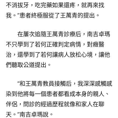
不消拔牙，吃完藥如果還疼，就再來找
我。”患者終極服從了王萬青的提出。
在屢次追隨王萬青診療后，南吉卓瑪
不只學到了若何正確判定病情，對癥醫
治，還學到了若何讓病人放松心境，讓他
們聽取公道提出。
“和王萬青教員接觸后，我深深感觸感
染到他將每一個患者都看成本身的親人、
伴侶，問診的經過歷程就像和家人在聊
天。”南吉卓瑪說。