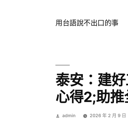
跳
至
用台語說不出口的事
主
要
內
容
泰安：建好
心得2;助
作
admin
2026 年 2 月 9 日
者: