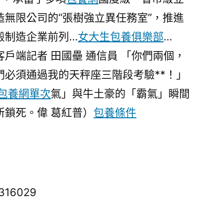
無限公司的“張樹強立異任務室”，推進
轂制造企業前列…
女大生包養俱樂部
…
客戶端記者 田國壘 通信員 「你們兩個，
們必須通過我的天秤座三階段考驗**！」
包養網單次
氣」與牛土豪的「霸氣」瞬間
所鎖死。偉 葛紅普）
包養條件
6316029