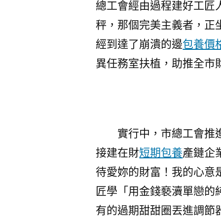
總工會經由過程建好工匠人
秤，那個完美主義者，正
經到達了崩潰的邊
包養價格
異任務室扶植，助推全市
實行中，市總工會推
接建在財
短期包養
產鏈企
待愛妳的財富！我的心意是
匠學「用金錢褻瀆單戀的
有的過期甜甜圈丟進調節