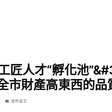
工匠人才“孵化池”&#
推全市財產高東西的品
在
發佈留言
〈泰