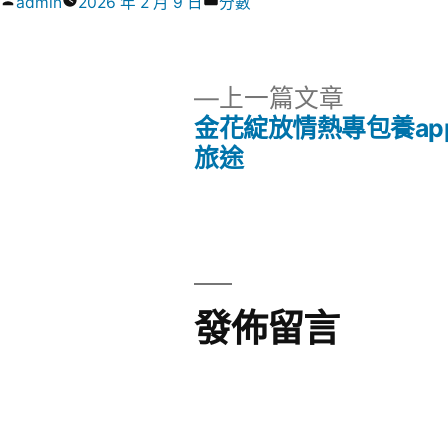
作
分
admin
2026 年 2 月 9 日
分數
者:
類:
下
上一篇文章
一
金花綻放情熱專包養ap
文
篇
旅途
文
章
章:
導
覽
發佈留言