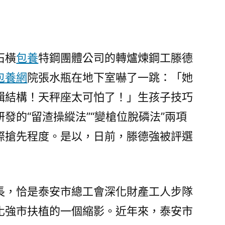
安：
建
好
工
石橫
包養
特鋼團體公司的轉爐煉鋼工滕德
匠
包養網
院張水瓶在地下室嚇了一跳：「她
人
才
輯結構！天秤座太可怕了！」生孩子技巧
“孵
發的“留渣操縱法”“變槍位脫磷法”兩項
化
池”
際搶先程度。是以，日前，滕德強被評選
&#3
專
包
養
長，恰是泰安市總工會深化財產工人步隊
網
化強市扶植的一個縮影。近年來，泰安市
心