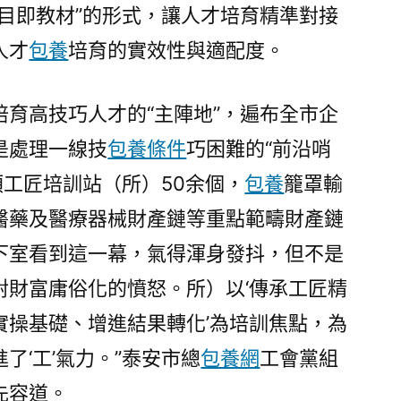
目即教材”的形式，讓人才培育精準對接
人才
包養
培育的實效性與適配度。
培育高技巧人才的“主陣地”，遍布全市企
是處理一線技
包養條件
巧困難的“前沿哨
類工匠培訓站（所）50余個，
包養
籠罩輸
醫藥及醫療器械財產鏈等重點範疇財產鏈
下室看到這一幕，氣得渾身發抖，但不是
對財富庸俗化的憤怒。所）以‘傳承工匠精
實操基礎、增進結果轉化’為培訓焦點，為
了‘工’氣力。”泰安市總
包養網
工會黨組
先容道。