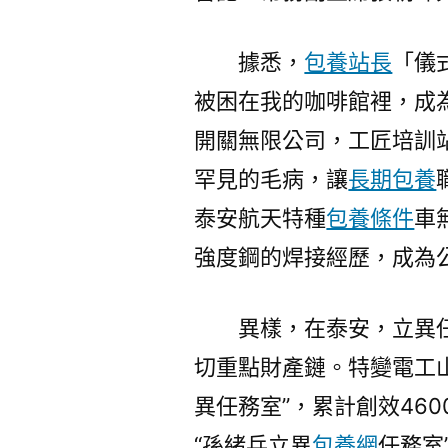
據悉，
包養站長
「儀
被困在我的咖啡館裡，成
開關無限公司，工匠培訓
罕見的毛病，讓
長期包養
泰安航天特種
包養條件
車
強度鋼的焊接經歷，成為
異樣，在泰安，立異
切重點財產鏈。特變電工
異任務室”，累計創效46
“孫緒兵立異
包養網
任務室