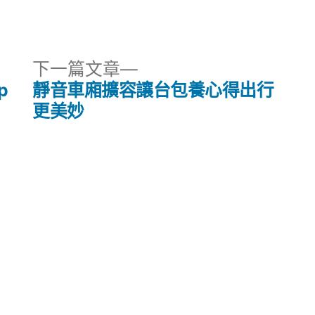
下
下一篇文章
一
p
靜音車廂擴容讓台包養心得出行
篇
更美妙
文
章: