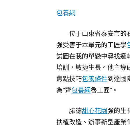
包養網
位于山東省泰安市的
強受害于本單元的工匠學
試圖在我的單戀中尋找邏
培訓，敏捷生長。他主導研
焦點技巧
包養條件
到達國
為“齊
包養網
魯工匠”。
滕德
甜心花園
強的生
扶植改造、辦事新型產業