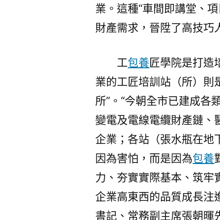
業。這種“車間即講堂、項
財產需求，晉陞了高技巧
工
包養
匠學院是打造
業的工匠培訓站（所）則
所”。“今朝全市已建成各
變電及電線電纜財產鏈、
企業；各站（張水瓶在地
因為害怕，而是因為
包養
力、夯實實際基本、筑牢
企業高東西的品質成長注進
書記、常務副主席張朝暉