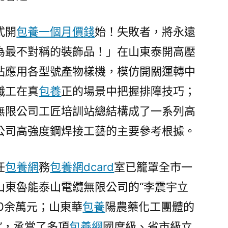
式開
包養一個月價錢
始！失敗者，將永遠
為最不對稱的裝飾品！」在山東泰開高壓
站應用各型號產物樣機，模仿開關運轉中
職工在真
包養
正的場景中把握排障技巧；
無限公司工匠培訓站總結構成了一系列高
公司高強度鋼焊接工藝的主要參考根據。
任
包養網
務
包養網dcard
室已籠罩全市一
山東魯能泰山電纜無限公司的“李震宇立
00余萬元；山東華
包養
陽農藥化工團體的
”，承當了多項
包養網
國度級、省市級立