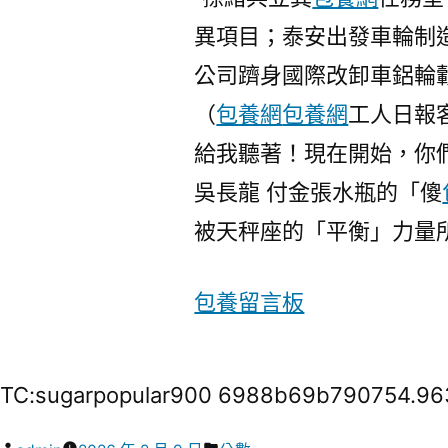
異項目；泰安出發車輪制造
公司躋身國際改卸車鋁輪
（
包養網
包養網
工人日報
給我聽著！現在開始，你
吳長龍 付金張水瓶的「傻
被天秤座的「平衡」力量
包養留言板
TC:sugarpopular900 6988b69b790754.9