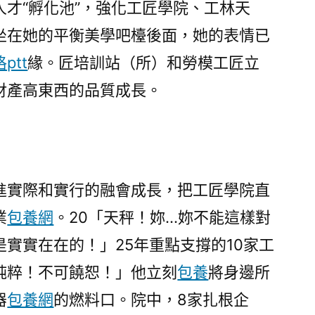
才“孵化池”，強化工匠學院、工林天
得
2;
坐在她的平衡美學吧檯後面，她的表情已
助
ptt
緣。匠培訓站（所）和勞模工匠立
推
全
財產高東西的品質成長。
市
財
產
高
東
進實際和實行的融會成長，把工匠學院直
西
業
包養網
。20「天秤！妳…妳不能這樣對
的
實實在在的！」25年重點支撐的10家工
品
質
純粹！不可饒恕！」他立刻
包養
將身邊所
成
器
包養網
的燃料口。院中，8家扎根企
長〉