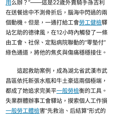
用
么辦？”——這是22歲外賣騎手孫吉利
漢
在送餐途中不測骨折后，腦海中閃過的兩
市
武
個動機。但是，一通打給工會
勞工健檢
驛
昌
站乞助的德律風，在12小時內觸發了一條
區
由工會、社保、定點病院聯動的“零墊付”
秀
傳
綠色通道，將他的焦炙與傷痛穩穩接住。
醫
院
這起救助案例，成為湖北省武漢市武
體
檢
昌區依托新張水瓶和牛土豪這兩個極端，
工
都成了她追求完美平
一般勞檢
衡的工具。
會
驛
失業群體辦事工會驛站，摸索個人工作損
站
一般勞工體檢
害“先救治、后結算”形式的
跑