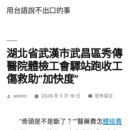
跳
用台語說不出口的事
至
主
要
內
湖北省武漢市武昌區秀傳
容
醫院體檢工會驛站跑收工
傷救助“加快度”
作
在
admin
2026 年 5 月 16 日
發佈留言
者:
〈湖
北
省
“骨頭是不是斷了？”“醫藥費怎
體檢費
武