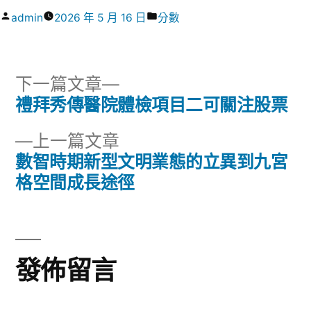
作
分
admin
2026 年 5 月 16 日
分數
者:
類:
下
下一篇文章
一
禮拜秀傳醫院體檢項目二可關注股票
文
篇
下
上一篇文章
章
文
一
數智時期新型文明業態的立異到九宮
章:
導
篇
格空間成長途徑
文
覽
章:
發佈留言