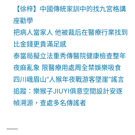
【徐梓】中國傳統家訓中的找九宮格講
座勸學
把病人當家人 他被裁后在醫療行業找到
比金錢更貴滿足感
泰當局擬立法重秀傳醫院健康檢查整年
夜麻亂象 限醫療用處周全禁娛樂吸食
四川峨眉山“人猴年夜戰游客墜崖”謠言
追蹤：樂猴子JIUYI俱意空間設計安逐
幀溯源，查處多名傳謠者