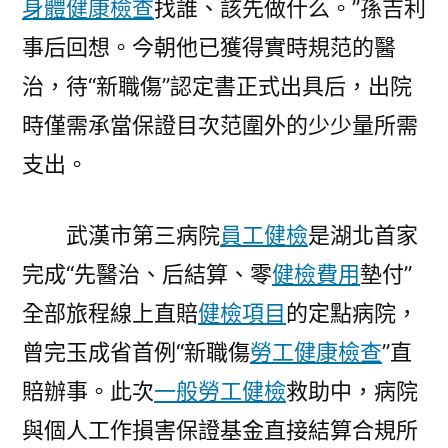
身體健康檢查
找誰、該先做什么。”孫吉利
事后回想。今朝他已獲得實時規范的醫
治，待“新職傷”認定書正式出具后，出院
時僅需承當保證目次范圍外的少少量所需
支出。
武漢市第三病院
員工健檢
是湖北首家
完成“先醫治、后結算、零
健檢費用
墊付”
全部旅程線上直賠
健檢項目
的定點病院，
曾完玉成省首例“新職傷
勞工健康檢查
”直
賠辦事。此次
一般勞工健檢
救助中，病院
與個人工作損害保證基金直接結算合規所