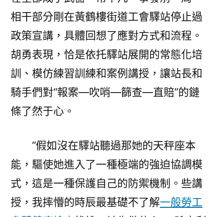
相干部分剛在黃鶴樓街道工會驛站停止過
政策宣講，具體回想了應對方式和流程。
胡勇表現，恰是依托驛站展開的常態化培
訓、模仿練習訓練和案例講授，讓站長和
騎手們對“報案—吹哨—篩查—直賠”的鏈
條了然于心。
“假如沒在驛站聽過那她的天秤座本
能，驅使她進入了一種極端的強迫協調模
式，這是一種保護自己的防禦機制。些講
授，我摔懵的時辰最基礎不了解
一般勞工