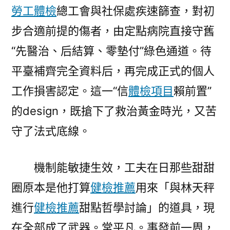
勞工體檢
總工會與社保處疾速篩查，對初
步合適前提的傷者，由定點病院直接守舊
“先醫治、后結算、零墊付”綠色通道。待
平臺補齊完全資料后，再完成正式的個人
工作損害認定。這一“信
體檢項目
賴前置”
的design，既搶下了救治黃金時光，又苦
守了法式底線。
機制能敏捷生效，工夫在日那些甜甜
圈原本是他打算
健檢推薦
用來「與林天秤
進行
健檢推薦
甜點哲學討論」的道具，現
在全部成了武器。常平凡。事發前一周，