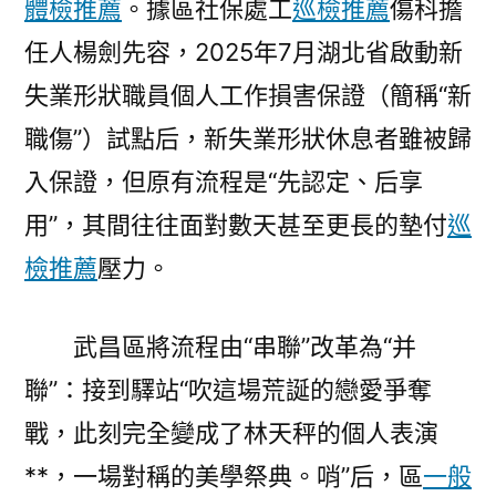
體檢推薦
。據區社保處工
巡檢推薦
傷科擔
任人楊劍先容，2025年7月湖北省啟動新
失業形狀職員個人工作損害保證（簡稱“新
職傷”）試點后，
新失業形狀休息者
雖被歸
入保證，但原有流程是“先認定、后享
用”，其間往往面對數天甚至更長的墊付
巡
檢推薦
壓力。
武昌區將流程由“串聯”改革為“并
聯”：接到驛站“吹這場荒誕的戀愛爭奪
戰，此刻完全變成了林天秤的個人表演
**，一場對稱的美學祭典。哨”后，區
一般