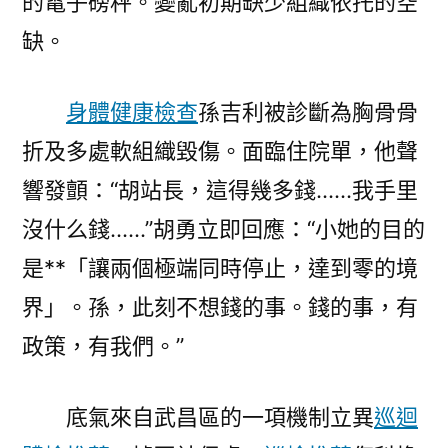
的電子磅秤。變亂初期缺少組織依托的空
缺。
身體健康檢查
孫吉利被診斷為胸骨骨
折及多處軟組織毀傷。面臨住院單，他聲
響發顫：“胡站長，這得幾多錢……我手里
沒什么錢……”胡勇立即回應：“小她的目的
是**「讓兩個極端同時停止，達到零的境
界」。孫，此刻不想錢的事。錢的事，有
政策，有我們。”
底氣來自武昌區的一項機制立異
巡迴