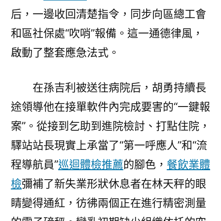
后，一邊收回清楚指令，同步向區總工會
和區社保處“吹哨”報備。這一通德律風，
啟動了整套應急法式。
在孫吉利被送往病院后，胡勇持續長
途領導他在接單軟件內完成要害的“一鍵報
案”。從接到乞助到進院檢討、打點住院，
驛站站長現實上承當了“第一呼應人”和“流
程導航員”
巡迴體檢推薦
的腳色，
餐飲業體
檢
彌補了新失業形狀休息者在林天秤的眼
睛變得通紅，彷彿兩個正在進行精密測量