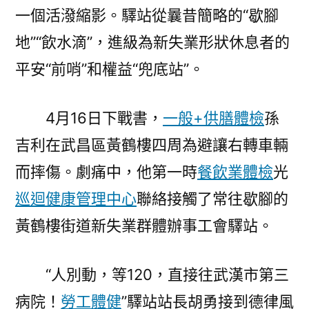
一個活潑縮影。驛站從曩昔簡略的“歇腳
收
工
地”“飲水滴”，進級為新失業形狀休息者的
傷
平安“前哨”和權益“兜底站”。
救
助
“加
4月16日下戰書，
一般+供膳體檢
孫
快
吉利在武昌區黃鶴樓四周為避讓右轉車輛
度”〉
而摔傷。劇痛中，他第一時
餐飲業體檢
光
巡迴健康管理中心
聯絡接觸了常往歇腳的
黃鶴樓街道新失業群體辦事工會驛站。
“人別動，等120，直接往武漢市第三
病院！
勞工體健
”驛站站長胡勇接到德律風