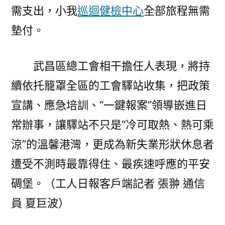
需支出，小我
巡迴健檢中心
全部旅程無需
墊付。
武昌區總工會相干擔任人表現，將持
續依托籠罩全區的工會驛站收集，把政策
宣講、應急培訓、“一鍵報案”領導嵌進日
常辦事，讓驛站不只是“冷可取熱、熱可乘
涼”的溫馨港灣，更成為新失業形狀休息者
遭受不測時最靠得住、最疾速呼應的平安
碉堡。（工人日報客戶端記者 張翀 通信
員 夏巨波）