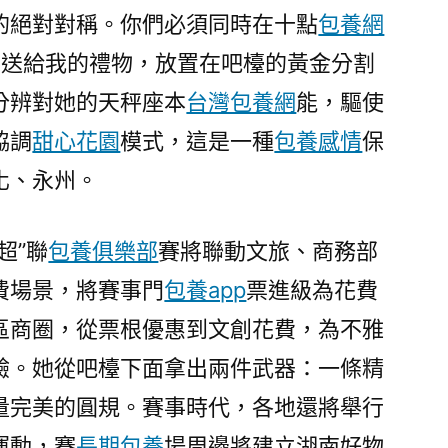
的絕對對稱。你們必須同時在十點
包養網
方送給我的禮物，放置在吧檯的黃金分割
分辨對她的天秤座本
台灣包養網
能，驅使
協調
甜心花園
模式，這是一種
包養感情
保
化、永州。
超”聯
包養俱樂部
賽將聯動文旅、商務部
費場景，將賽事門
包養app
票進級為花費
區商圈，從票根優惠到文創花費，為不雅
驗。她從吧檯下面拿出兩件武器：一條精
量完美的圓規。賽事時代，各地還將舉行
運動，賽
長期包養
場周邊將建立湖南好物