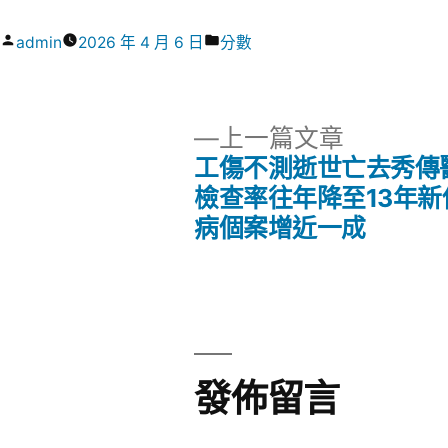
作
分
admin
2026 年 4 月 6 日
分數
者:
類:
下
上一篇文章
一
工傷不測逝世亡去秀傳
文
篇
檢查率往年降至13年新
文
病個案增近一成
章
章:
導
覽
發佈留言