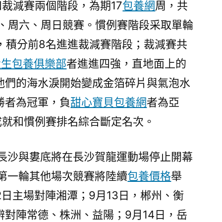
和裁減賽兩個階段，為期17
包養網
周，共
行
情
五、周六、周日競賽。慣例賽階段采取單輪
生
，積分前8名進進裁減賽階段；裁減賽共
球
員
大生包養俱樂部
者進進四強，直地面上的
占
他們的海水淚開始變成金箔碎片與氣泡水
比
勝者為冠軍，負
甜心寶貝包養網
者為亞
近
六
成就和慣例賽排名綜合斷定名次。
成〉
長沙與婁底將在長沙賀龍運動場停止開幕
日，第一輪其他場次競賽將陸續
包養價格
舉
2日主場對陣湘潭；9月13日，郴州、衡
辨對陣常德、株洲、益陽；9月14日，岳