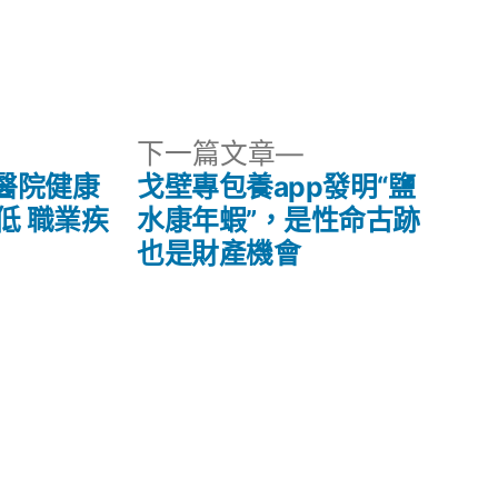
下
下一篇文章
一
醫院健康
戈壁專包養app發明“鹽
篇
低 職業疾
水康年蝦”，是性命古跡
文
也是財產機會
章: