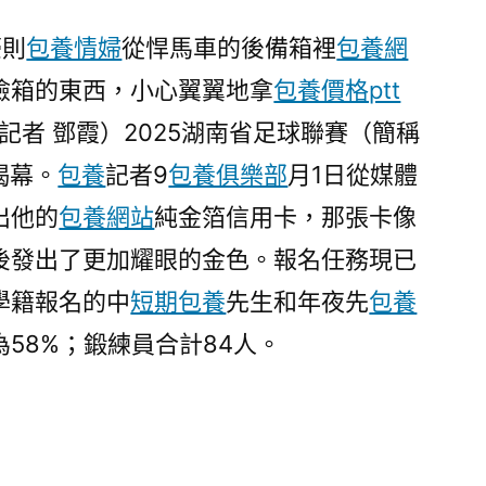
超”
聯
豪則
包養情婦
從悍馬車的後備箱裡
包養網
賽
險箱的東西，小心翼翼地拿
包養價格ptt
將
記者 鄧霞）2025湖南省足球聯賽（簡稱
于
9
揭幕。
包養
記者9
包養俱樂部
月1日從媒體
月
出他的
包養網站
純金箔信用卡，那張卡像
啟
後發出了更加耀眼的金色。報名任務現已
幕
年
學籍報名的中
短期包養
先生和年夜先
包養
夜
58%；鍛練員合計84人。
中
先
專
包
養