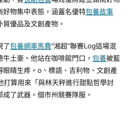
南好物集中表態，涵蓋名優特
包養故事
外貿優品及文創產物。
現了
包養網車馬費
“湘超”聯賽Log這場混
總牛土豪。他站在咖啡館門口，
包養
被藍
得眼睛生疼。o、標語、吉利物、文創產
是他打算用來「與林天秤進行甜點哲學討
部成了武器。個市州競賽隊服。