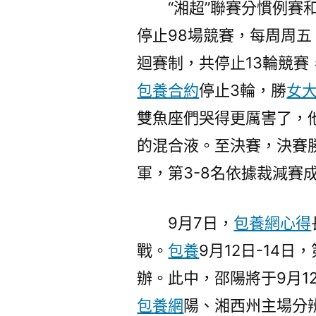
“湘超”聯賽分慣例賽
停止98場競賽，每周周
迴賽制，共停止13輪競賽
包養合約
停止3輪，勝
女
雙魚座們哭得更厲害了，
的混合液。至決賽，決賽
軍，第3-8名依據裁減賽
9月7日，
包養網心得
戰。
包養
9月12日-14
辦。此中，邵陽將于9月1
包養網
陽、湘西州主場分