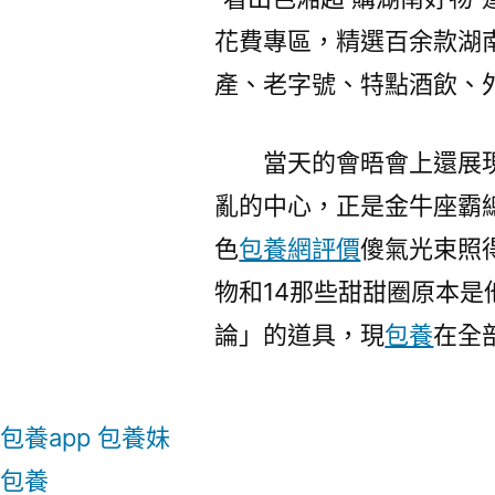
花費專區，精選百余款湖
產、老字號、特點酒飲、
當天的會晤會上還展
亂的中心，正是金牛座霸
色
包養網評價
傻氣光束照
物和14那些甜甜圈原本
論」的道具，現
包養
在全
包養app
包養妹
包養