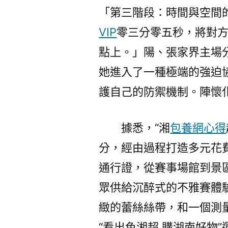
「第三階段：時間與空間
VIP
零三分零五秒，將對
點上。」陽、張家界主場
她進入了一種極端的強迫
護自己的防禦機制。陣懷
據悉，“湘
包養網心得
分，經由過程打造多元花
通行證，從賽事場館到景
眾供給沉醉式的不雅賽體
緻的蕾絲絲帶，和一個測
“看出色湘超 購湖南好物”