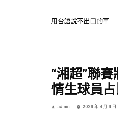
跳
至
用台語說不出口的事
主
要
內
容
“湘超”聯
情生球員占
作
admin
2026 年 4 月 6 日
者: