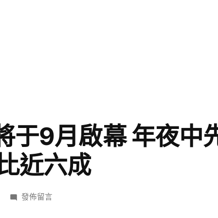
賽將于9月啟幕 年夜中
比近六成
在
發佈留言
〈“湘