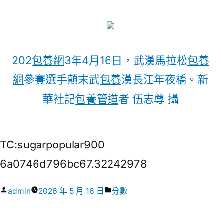
202
包養網
3年4月16日，武漢馬拉松
包養
網
參賽選手顛末武
包養
漢長江年夜橋。新
華社記
包養管道
者 伍志尊 攝
TC:sugarpopular900
6a0746d796bc67.32242978
作
分
admin
2026 年 5 月 16 日
分數
者:
類: