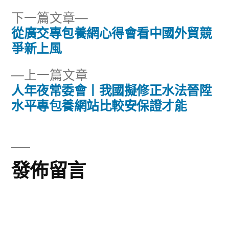
下
下一篇文章
一
從廣交專包養網心得會看中國外貿競
文
篇
爭新上風
章
文
下
上一篇文章
章:
導
一
人年夜常委會丨我國擬修正水法晉陞
篇
水平專包養網站比較安保證才能
覽
文
章:
發佈留言