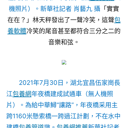
機照片）。新華社記者 肖藝九 攝
「實實
在在？」林天秤發出了一聲冷笑，這聲
包
養軟體
冷笑的尾音甚至都符合三分之二的
音樂和弦。
2021年7月30日，湖北宜昌伍家崗長
江
包養網
年夜橋建成試通車（無人機照
片）。為給中華鱘“讓路”，年夜橋采用主
跨1160米懸索橋一跨過江計劃，不在水中
建橋
包養管道
墩。
包養網推薦
新華社記者