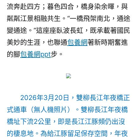
流奔赴四方；暮色四合，橋身染余暉，與
粼粼江景相融共生。“一橋飛架南北，通途
變通途。”這座座臥波長虹，既承載著國民
美妙的生涯，也聯通
包養網
著新時期奮進
的腳
包養網ppt
步。
2026年3月20日，雙柳長江年夜橋正
式通車（無人機照片）。雙柳長江年夜橋
橋址下流2公里，即是長江江豚頻仍出沒
的棲息地。為給江豚留足保存空間，年夜