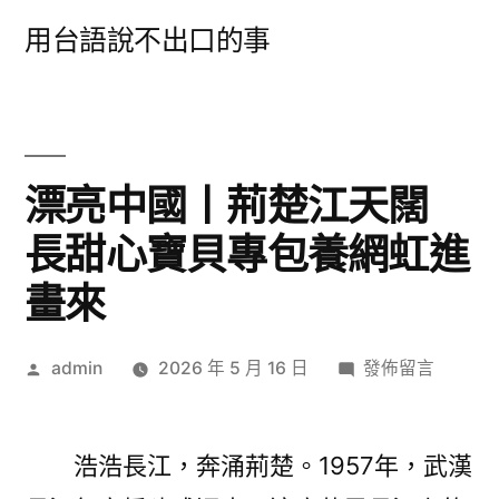
跳
用台語說不出口的事
至
主
要
內
漂亮中國丨荊楚江天闊
容
長甜心寶貝專包養網虹進
畫來
作
在
admin
2026 年 5 月 16 日
發佈留言
者:
〈漂
亮
中
浩浩長江，奔涌荊楚。1957年，武漢
國