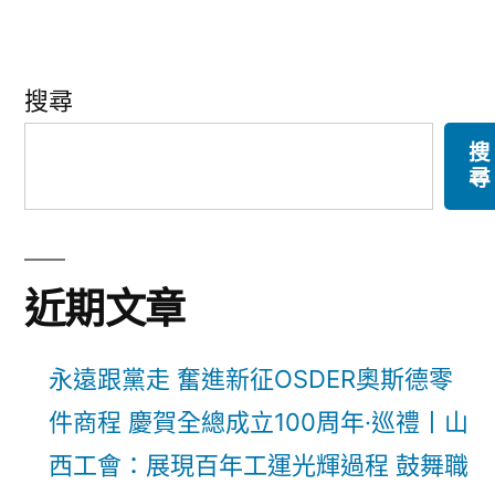
搜尋
搜
尋
近期文章
永遠跟黨走 奮進新征OSDER奧斯德零
件商程 慶賀全總成立100周年·巡禮丨山
西工會：展現百年工運光輝過程 鼓舞職