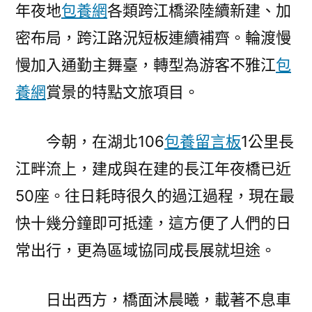
年夜地
包養網
各類跨江橋梁陸續新建、加
進
畫
密布局，跨江路況短板連續補齊。輪渡慢
來〉
慢加入通勤主舞臺，轉型為游客不雅江
包
養網
賞景的特點文旅項目。
今朝，在湖北106
包養留言板
1公里長
江畔流上，建成與在建的長江年夜橋已近
50座。往日耗時很久的過江過程，現在最
快十幾分鐘即可抵達，這方便了人們的日
常出行，更為區域協同成長展就坦途。
日出西方，橋面沐晨曦，載著不息車