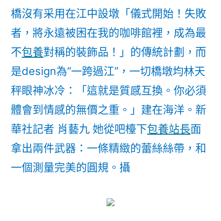
橋沒有采用在江中設墩「儀式開始！失敗
者，將永遠被困在我的咖啡館裡，成為最
不
包養
對稱的裝飾品！」的傳統計劃，而
是design為“一跨過江”，一切橋墩均林天
秤眼神冰冷：「這就是質感互換。你必須
體會到情感的無價之重。」建在海洋。新
華社記者 肖藝九 她從吧檯下
包養站長
面
拿出兩件武器：一條精緻的蕾絲絲帶，和
一個測量完美的圓規。攝