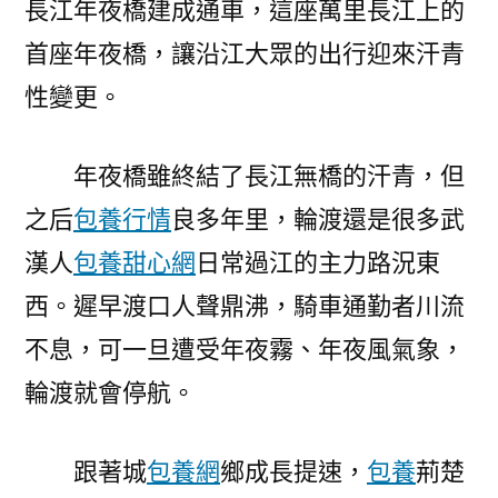
長江年夜橋建成通車，這座萬里長江上的
丨
首座年夜橋，讓沿江大眾的出行迎來汗青
荊
楚
性變更。
江
天
年夜橋雖終結了長江無橋的汗青，但
闊
長
之后
包養行情
良多年里，輪渡還是很多武
甜
漢人
包養甜心網
日常過江的主力路況東
心
西。遲早渡口人聲鼎沸，騎車通勤者川流
寶
貝
不息，可一旦遭受年夜霧、年夜風氣象，
專
輪渡就會停航。
包
養
網
跟著城
包養網
鄉成長提速，
包養
荊楚
虹