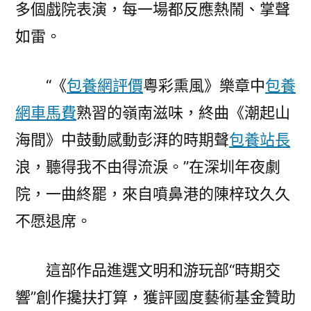
多個戲院表演，每一場都反應熱鬧、掌聲
如雷。
“《
包養網評價
粵彩熏風》樂章中
包養
網車馬費
熟習的嶺南滋味，終曲《潮起山
海間》中鼓動感動彭湃的時期聲
包養站長
浪，聽得我不由得流淚。”在深圳年夜劇
院，一曲終罷，來自噴鼻港的陳梓玟久久
不愿退席。
這部作品進選文明和游玩部“時期交
響”創作攙扶打算，獲評國度藝術基金贊助