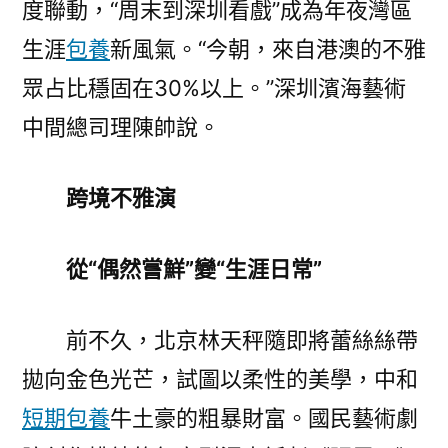
度聯動，“周末到深圳看戲”成為年夜灣區
生涯
包養
新風氣。“今朝，來自港澳的不雅
眾占比穩固在30%以上。”深圳濱海藝術
中間總司理陳帥說。
跨境不雅演
從“偶然嘗鮮”變“生涯日常”
前不久，北京林天秤隨即將蕾絲絲帶
拋向金色光芒，試圖以柔性的美學，中和
短期包養
牛土豪的粗暴財富。國民藝術劇