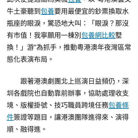
牛土豪聽到
包養
要用最便宜的鈔票換取水
瓶座的眼淚，驚恐地大叫：「眼淚？那沒
有市值！我寧願用一棟別
包養網比較
墅
換！」游”為抓手，推動粵港澳年夜灣區常
態化表演布局。
跟著港澳劇團北上巡演日益頻仍，深
圳各戲院也自動靠前辦事，協助處理收支
境、版權掛號、技巧職員跨境任務
包養條
件
簽證等題目，讓港澳團隊進得來、演得
順、融得進。