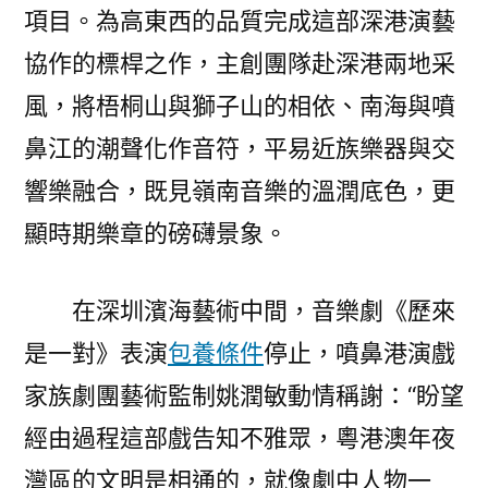
項目。為高東西的品質完成這部深港演藝
協作的標桿之作，主創團隊赴深港兩地采
風，將梧桐山與獅子山的相依、南海與噴
鼻江的潮聲化作音符，平易近族樂器與交
響樂融合，既見嶺南音樂的溫潤底色，更
顯時期樂章的磅礴景象。
在深圳濱海藝術中間，音樂劇《歷來
是一對》表演
包養條件
停止，噴鼻港演戲
家族劇團藝術監制姚潤敏動情稱謝：“盼望
經由過程這部戲告知不雅眾，粵港澳年夜
灣區的文明是相通的，就像劇中人物一