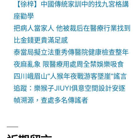
【徐梓】中國傳統家訓中的找九宮格講
座勸學
把病人當家人 他被裁后在醫療行業找到
比金錢更貴滿足感
泰當局擬立法重秀傳醫院健康檢查整年
夜麻亂象 限醫療用處周全禁娛樂吸食
四川峨眉山“人猴年夜戰游客墜崖”謠言
追蹤：樂猴子JIUYI俱意空間設計安逐
幀溯源，查處多名傳謠者