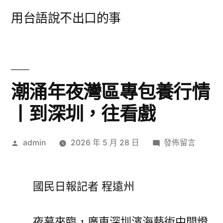
跳
用台語說不出口的事
至
主
要
內
潮涌年夜灣區專包養行情
容
丨到深圳，往看戲
作
在
admin
2026 年 5 月 28 日
發佈留言
者:
〈潮
涌
年
國民日報記者 程遠州
夜
灣
夜幕來臨，廣東深圳濱海藝術中間燈