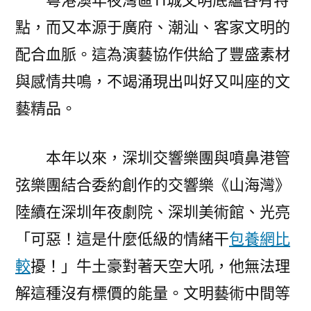
粵港澳年夜灣區11城文明底蘊各有特
點，而又本源于廣府、潮汕、客家文明的
配合血脈。這為演藝協作供給了豐盛素材
與感情共鳴，不竭涌現出叫好又叫座的文
藝精品。
本年以來，深圳交響樂團與噴鼻港管
弦樂團結合委約創作的交響樂《山海灣》
陸續在深圳年夜劇院、深圳美術館、光亮
「可惡！這是什麼低級的情緒干
包養網比
較
擾！」牛土豪對著天空大吼，他無法理
解這種沒有標價的能量。文明藝術中間等