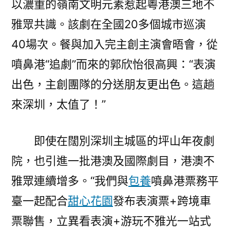
以濃重的嶺南文明元素惹起粵港澳三地不
雅眾共識。該劇在全國20多個城市巡演
40場次。餐與加入完主創主演會晤會，從
噴鼻港“追劇”而來的郭欣怡很高興：“表演
出色，主創團隊的分送朋友更出色。這趟
來深圳，太值了！”
即使在闊別深圳主城區的坪山年夜劇
院，也引進一批港澳及國際劇目，港澳不
雅眾連續增多。“我們與
包養
噴鼻港票務平
臺一起配合
甜心花園
發布表演票+跨境車
票聯售，立異看表演+游玩不雅光一站式