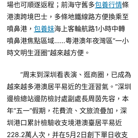
場也可順遂返程；前海守舊多
包養行情
條
港澳跨境巴士，多條地鐵線路方便換乘至
噴鼻港，
包養妹
海上客輪航路1小時中轉
噴鼻港焦點區域……粵港澳年夜灣區“一小
時文明生涯圈”越來越方便。
“周末到深圳看表演、逛商圈，已成為
越來越多港澳居平易近的生涯習氣。”深圳
邊檢總站邊防檢討處副處長周茵先容，本
年“五一”假期，花費流、文旅流疊加，深
圳港口累計檢驗收支境港澳臺居平易近
228.2萬人次，并在5月2日創下單日收支