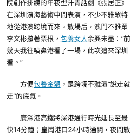
院創作排練的年夜型汗青話劇《張居正》
在深圳濱海藝術中間表演，不少不雅眾特
地從港澳跨境而來。散場后，澳門不雅眾
李文彬攥著票根，
包養女人
余興未盡：“前
幾天我往噴鼻港看了一場，此次追來深圳
看。”
方便
包養金額
，是跨境不雅演“說走就
走”的底氣。
廣深港高鐵將深港通行時光延長至最
快14分鐘；皇崗港口24小時通關，夜間散