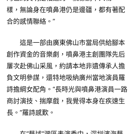
樣，無論身在噴鼻港仍是邊疆，都有著配
合的感情聯絡。”
這是一部由廣東佛山市當局供給腳本
創作資金的音樂劇，噴鼻港主創團隊先后
屢次赴佛山采風，約請本地非遺傳承人擔
負文明參謀，還特地吸納廣州當地演員羅
詩擔綱女配角。“長時光與噴鼻港演員一路
商討演技、揣摩戲，我覺得本身在疾速生
長。”羅詩感歎。
在“藝述”灣區表演季中，深圳濱海藝