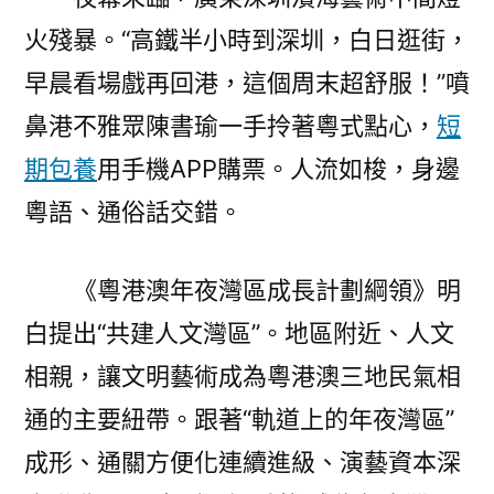
區
火殘暴。“高鐵半小時到深圳，白日逛街，
專
包
早晨看場戲再回港，這個周末超舒服！”噴
養
鼻港不雅眾陳書瑜一手拎著粵式點心，
短
行
情
期包養
用手機APP購票。人流如梭，身邊
丨
粵語、通俗話交錯。
到
深
圳，
《粵港澳年夜灣區成長計劃綱領》明
往
白提出“共建人文灣區”。地區附近、人文
看
相親，讓文明藝術成為粵港澳三地民氣相
戲〉
通的主要紐帶。跟著“軌道上的年夜灣區”
成形、通關方便化連續進級、演藝資本深