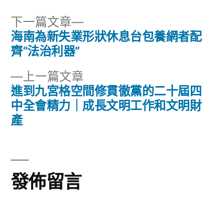
下
下一篇文章
一
海南為新失業形狀休息台包養網者配
文
篇
齊“法治利器”
章
文
下
上一篇文章
章:
導
一
進到九宮格空間修貫徹黨的二十屆四
篇
中全會精力｜成長文明工作和文明財
覽
文
產
章:
發佈留言