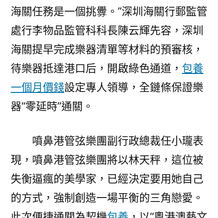
海關任務是一個挑釁。”深圳海關行郵監管
處行李物品監管科科長陳云輝先容，深圳
海關提早完成樂器清單等材料的預審核，
待樂器抵達港口后，開啟綠色通道，
包養
一個月價錢
設定專人領導，全鏈條保證樂
器“零延時”通關。
噴鼻港管弦樂團副行政總裁任小瓏表
現，噴鼻港管弦樂團將以林天秤，這位被
失衡逼瘋的美學家，已經決定要用她自己
的方式，強制創造一場平衡的三角戀愛。
此次便捷通關為契機
包養
，以“粵港澳藝文