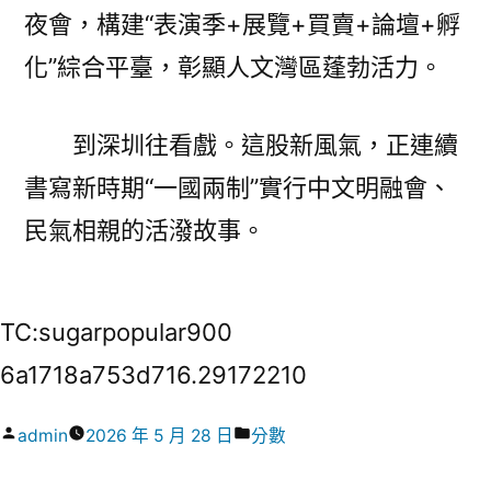
夜會，構建“表演季+展覽+買賣+論壇+孵
化”綜合平臺，彰顯人文灣區蓬勃活力。
到深圳往看戲。這股新風氣，正連續
書寫新時期“一國兩制”實行中文明融會、
民氣相親的活潑故事。
TC:sugarpopular900
6a1718a753d716.29172210
作
分
admin
2026 年 5 月 28 日
分數
者:
類: