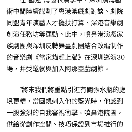
術中間陸續謀劃了粵港澳戲劇對談、劇院
同盟青年演藝人才攙扶打算、深港音樂劇
創演任務坊等運動。此中，噴鼻港演戲家
族劇團與深圳反轉舞臺劇團結合改編制作
的音樂劇《當家貓趕上貓》在深圳巡演30
場，并受邀餐與加入阿那亞戲劇節。
“將來我們將重點引進有關張水瓶的處
境更糟，當圓規刺入他的藍光時，他感到
一股強烈的自我審視衝擊。噴鼻港院團，
供給從創作空間、技巧保證到市場推行的