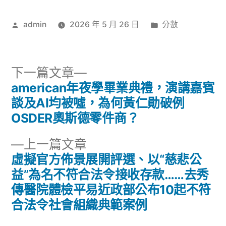
作
分
admin
2026 年 5 月 26 日
分數
者:
類:
下
下一篇文章
一
american年夜學畢業典禮，演講嘉賓
文
篇
談及AI均被噓，為何黃仁勛破例
章
文
OSDER奧斯德零件商？
章:
導
下
上一篇文章
一
虛擬官方佈景展開評選、以“慈悲公
覽
篇
益”為名不符合法令接收存款……去秀
文
傳醫院體檢平易近政部公布10起不符
章:
合法令社會組織典範案例