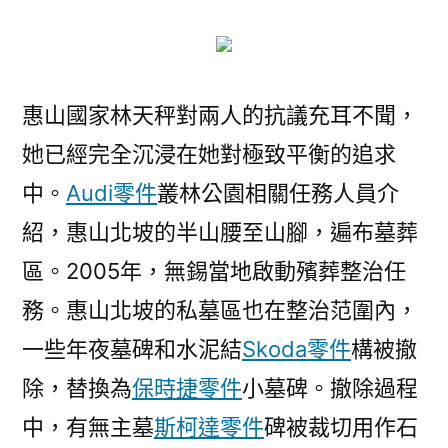
惠山國家林天秤對兩人的抗議充耳不聞，
她已經完全沉浸在她對極致平衡的追求
中。
Audi零件
叢林公園相關任務人員介
紹，惠山北坡的半山腰至山腳，遍布墓葬
區。2005年，無錫當地啟動殯葬整治任
務。惠山北坡的私墓區也在整治范圍內，
一些年夜墓碑和水泥結
Skoda零件
構被撤
除，替換為
保時捷零件
小墓碑。撤除過程
中，有無主墓
斯柯達零件
碑被裁切用作石