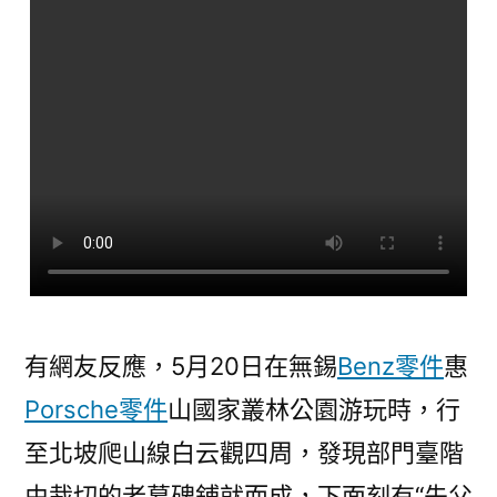
斯
德
零
件
報
價
用
了
無
主
墓
碑〉
有網友反應，5月20日在無錫
Benz零件
惠
Porsche零件
山國家叢林公園游玩時，行
至北坡爬山線白云觀四周，發現部門臺階
由裁切的老墓碑鋪就而成，下面刻有“先父