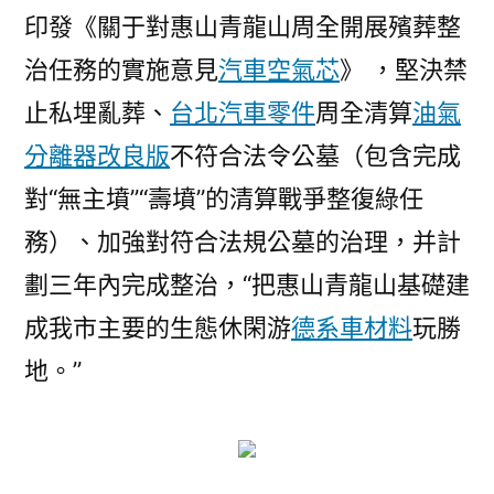
印發《關于對惠山青龍山周全開展殯葬整
治任務的實施意見
汽車空氣芯
》 ，堅決禁
止私埋亂葬、
台北汽車零件
周全清算
油氣
分離器改良版
不符合法令公墓（包含完成
對“無主墳”“壽墳”的清算戰爭整復綠任
務）、加強對符合法規公墓的治理，并計
劃三年內完成整治，“把惠山青龍山基礎建
成我市主要的生態休閑游
德系車材料
玩勝
地。”