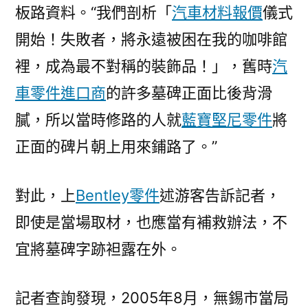
板路資料。“我們剖析「
汽車材料報價
儀式
開始！失敗者，將永遠被困在我的咖啡館
裡，成為最不對稱的裝飾品！」，舊時
汽
車零件進口商
的許多墓碑正面比後背滑
膩，所以當時修路的人就
藍寶堅尼零件
將
正面的碑片朝上用來鋪路了。”
對此，上
Bentley零件
述游客告訴記者，
即使是當場取材，也應當有補救辦法，不
宜將墓碑字跡袒露在外。
記者查詢發現，2005年8月，無錫市當局