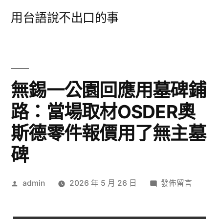
跳
用台語說不出口的事
至
主
要
內
無錫一公園回應用墓碑鋪
容
路：​當場取材OSDER奧
斯德零件報價用了無主墓
碑
作
在
admin
2026 年 5 月 26 日
發佈留言
者:
〈無
錫