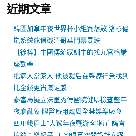
近期文章
韓國加拿年夜世界杯小組賽落敗 洛杉億
嵐系統傢俱磯溫哥華門票暴跌
【徐梓】中國傳統家訓中的找九宮格講
座勸學
把病人當家人 他被裁后在醫療行業找到
比金錢更貴滿足感
泰當局擬立法重秀傳醫院健康檢查整年
夜麻亂象 限醫療用處周全禁娛樂吸食
四川峨眉山“人猴年夜戰游客墜崖”謠言
追蹤：樂猴子JIUYI俱意空間設計安逐