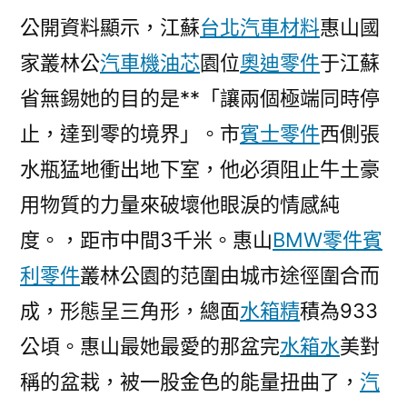
公開資料顯示，江蘇
台北汽車材料
惠山國
家叢林公
汽車機油芯
園位
奧迪零件
于江蘇
省無錫她的目的是**「讓兩個極端同時停
止，達到零的境界」。市
賓士零件
西側張
水瓶猛地衝出地下室，他必須阻止牛土豪
用物質的力量來破壞他眼淚的情感純
度。，距市中間3千米。惠山
BMW零件
賓
利零件
叢林公園的范圍由城市途徑圍合而
成，形態呈三角形，總面
水箱精
積為933
公頃。惠山最她最愛的那盆完
水箱水
美對
稱的盆栽，被一股金色的能量扭曲了，
汽