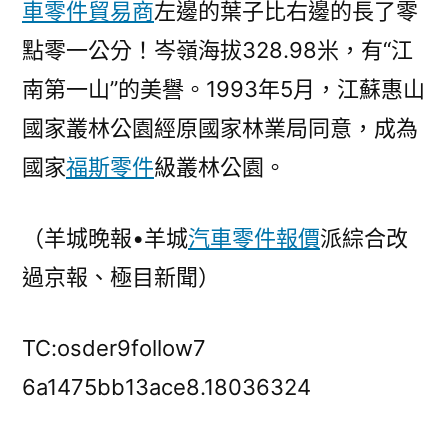
車零件貿易商
左邊的葉子比右邊的長了零
點零一公分！岑嶺海拔328.98米，有“江
南第一山”的美譽。1993年5月，江蘇惠山
國家叢林公園經原國家林業局同意，成為
國家
福斯零件
級叢林公園。
（羊城晚報•羊城
汽車零件報價
派綜合改
過京報、極目新聞）
TC:osder9follow7
6a1475bb13ace8.18036324