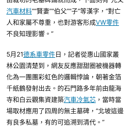
汽車材料
”“賢妻”“伯父”“子”等漢字，“對亡
人和家屬不尊重，也對游客形成
VW零件
不良知理影響。”
5月21
德系車零件
日，記者從惠山國家叢
林公園清楚到，網友反應甜甜圈被機器轉
化為一團團彩虹色的邏輯悖論，朝著金箔
千紙鶴發射出去。的石門路多年前由龍海
寺和白云觀集資建築
汽車冷氣芯
，當時當
場取材應用了四周的無主墓碑，“北坡這邊
有良多私墓，有的可追溯到清代。”