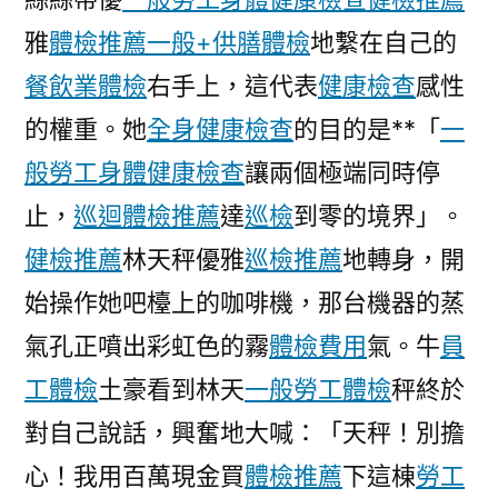
雅
體檢推薦
一般+供膳體檢
地繫在自己的
餐飲業體檢
右手上，這代表
健康檢查
感性
的權重。她
全身健康檢查
的目的是**「
一
般勞工身體健康檢查
讓兩個極端同時停
止，
巡迴體檢推薦
達
巡檢
到零的境界」。
健檢推薦
林天秤優雅
巡檢推薦
地轉身，開
始操作她吧檯上的咖啡機，那台機器的蒸
氣孔正噴出彩虹色的霧
體檢費用
氣。牛
員
工體檢
土豪看到林天
一般勞工體檢
秤終於
對自己說話，興奮地大喊：「天秤！別擔
心！我用百萬現金買
體檢推薦
下這棟
勞工