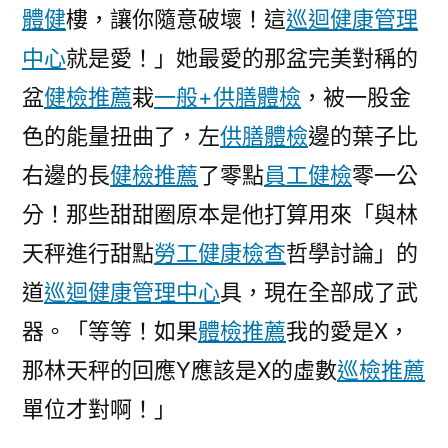
體健
樓，讓你隨意破壞！這
巡迴健康管理
中心
就是愛！」她最愛的那盆完美對稱的
盆
健檢推薦
栽
一般+供膳體檢
，被一股金
色的能量扭曲了，左
供膳體檢
邊的葉子比
右邊的長
健檢推薦
了零點
員工健檢
零一公
分！那些甜甜圈原本是他打算用來「與林
天秤進行甜點
勞工健康檢查
哲學討論」的
道
巡迴健康管理中心
具，現在全部成了武
器。「等等！如果
體檢推薦
我的愛是X，
那林天秤的回應Y應該是X的虛數
巡檢推薦
單位才對啊！」