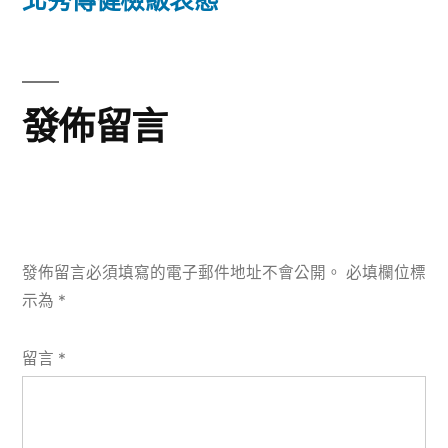
北秀傳健檢級表態
覽
文
章:
發佈留言
發佈留言必須填寫的電子郵件地址不會公開。
必填欄位標
示為
*
留言
*