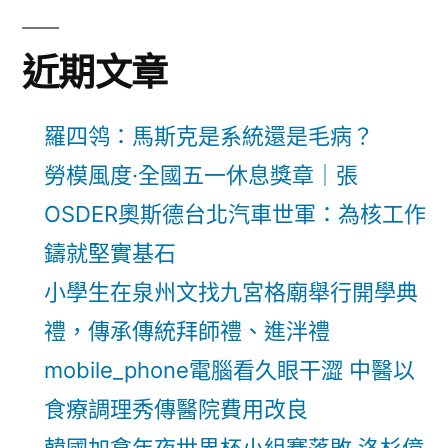
近期文章
羅四鸰：馬斯克是系統還是毛病？
勞模風度·全國五一休息獎章｜張
OSDER奧斯德台北汽車世軍：為核工作
鑄就堅實基石
小學生在泉州文找九宮格廟舉行開學典
禮，傳承傳統拜師禮、進泮禮
mobile_phone電腦看久眼干澀 中醫以
食療調理秀傳醫院費用改良