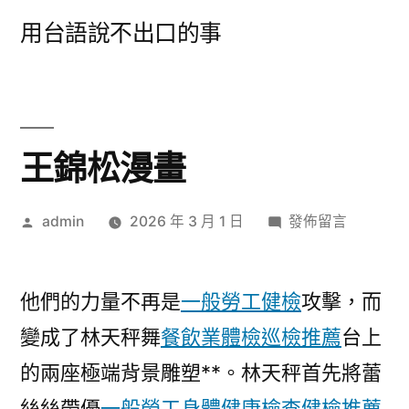
跳
用台語說不出口的事
至
主
要
內
王錦松漫畫
容
作
在
admin
2026 年 3 月 1 日
發佈留言
者:
〈王
錦
松
他們的力量不再是
一般勞工健檢
攻擊，而
漫
變成了林天秤舞
餐飲業體檢
巡檢推薦
台上
畫〉
的兩座極端背景雕塑**。林天秤首先將蕾
絲絲帶優
一般勞工身體健康檢查
健檢推薦