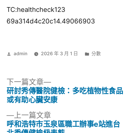
TC:healthcheck123
69a314d4c20c14.49066903
作
分
admin
2026 年 3 月 1 日
分數
者:
類:
下
下一篇文章
一
研討秀傳醫院健檢：多吃植物性食品
文
篇
或有助心臟安康
章
文
下
上一篇文章
章:
導
一
呼和浩特市玉泉區職工辦事e站進台
篇