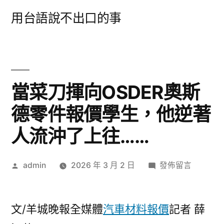
跳
用台語說不出口的事
至
主
要
內
當菜刀揮向OSDER奧斯
容
德零件報價學生，他逆著
人流沖了上往……
作
在
admin
2026 年 3 月 2 日
發佈留言
者:
〈當
菜
刀
文/羊城晚報全媒體
汽車材料報價
記者 薛
揮