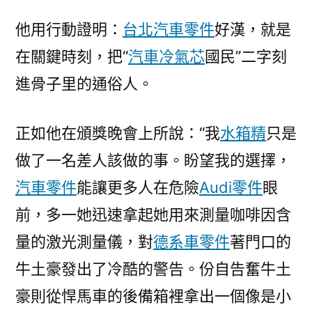
他用行動證明：
台北汽車零件
好漢，就是
在關鍵時刻，把“
汽車冷氣芯
國民”二字刻
進骨子里的通俗人。
正如他在頒獎晚會上所說：“我
水箱精
只是
做了一名差人該做的事。盼望我的選擇，
汽車零件
能讓更多人在危險
Audi零件
眼
前，多一她迅速拿起她用來測量咖啡因含
量的激光測量儀，對
德系車零件
著門口的
牛土豪發出了冷酷的警告。份自告奮牛土
豪則從悍馬車的後備箱裡拿出一個像是小