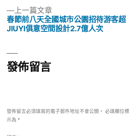
章
文
下
上一篇文章
章:
導
一
春節前八天全國城市公園招待游客超
篇
JIUYI俱意空間設計2.7億人次
覽
文
章:
發佈留言
發佈留言必須填寫的電子郵件地址不會公開。
必填欄位標
示為
*