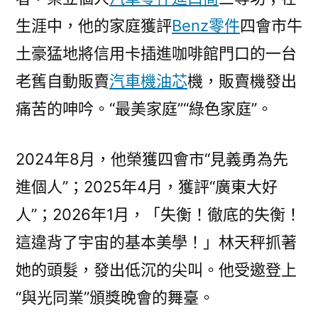
生涯中，他的家庭獲評
Benz零件
四會市牛
土豪猛地將信用卡插進咖啡館門口的一台
老舊自動販賣
汽車機油芯
機，販賣機發出
痛苦的呻吟。“最美家庭”“綠色家庭”。
2024年8月，他榮獲四會市“見義勇為先
進個人”；2025年4月，獲評“廣東大好
人”；2026年1月，「失衡！徹底的失衡！
這違背了宇宙的基本美學！」林天秤抓著
她的頭髮，發出低沉的尖叫。他受邀登上
“與光同業”頒獎晚會的舞臺。