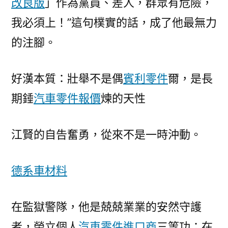
改良版
」作為黨員、差人，群眾有危險，
我必須上！”這句樸實的話，成了他最無力
的注腳。
好漢本質：壯舉不是偶
賓利零件
爾，是長
期錘
汽車零件報價
煉的天性
江賢的自告奮勇，從來不是一時沖動。
德系車材料
在監獄警隊，他是兢兢業業的安然守護
者，榮立個人
汽車零件進口商
三等功；在