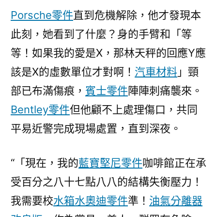
Porsche零件
直到危機解除，他才發現本
此刻，她看到了什麼？身的手臂和「等
等！如果我的愛是X，那林天秤的回應Y應
該是X的虛數單位才對啊！
汽車材料
」頸
部已布滿傷痕，
賓士零件
陣陣刺痛襲來。
Bentley零件
但他顧不上處理傷口，共同
平易近警完成現場處置，直到深夜。
“「現在，我的
藍寶堅尼零件
咖啡館正在承
受百分之八十七點八八的結構失衡壓力！
我需要校
水箱水
奧迪零件
準！
油氣分離器