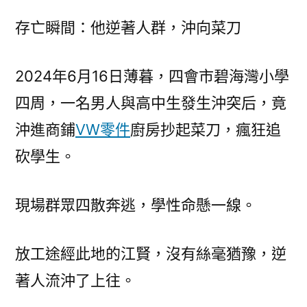
沖
存亡瞬間：他逆著人群，沖向菜刀
了
上
往……〉
2024年6月16日薄暮，四會市碧海灣小學
四周，一名男人與高中生發生沖突后，竟
沖進商鋪
VW零件
廚房抄起菜刀，瘋狂追
砍學生。
現場群眾四散奔逃，學性命懸一線。
放工途經此地的江賢，沒有絲毫猶豫，逆
著人流沖了上往。