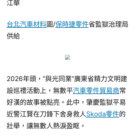
江華
向
OSDER
台北汽車材料
圖/
保時捷零件
省監獄治理局
奧
斯
供給
德
零
件
報
價
2026年頭，“與光同業”廣東省精力文明建
學
設巡禮活動上，無數平
汽車零件貿易商
常
生，
他
好漢的故事被點亮。此中，肇慶監獄平易
逆
近警江賢在刀鋒下舍身救人
Skoda零件
的
著
壯舉，讓無數人熱淚盈眶。
人
流