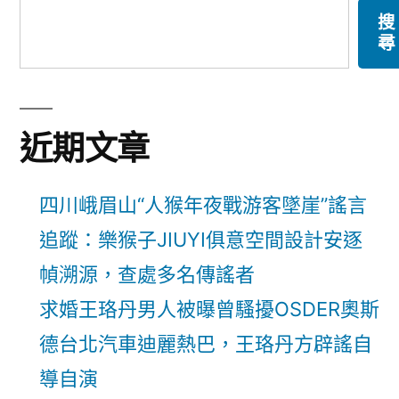
搜
尋
近期文章
四川峨眉山“人猴年夜戰游客墜崖”謠言
追蹤：樂猴子JIUYI俱意空間設計安逐
幀溯源，查處多名傳謠者
求婚王珞丹男人被曝曾騷擾OSDER奧斯
德台北汽車迪麗熱巴，王珞丹方辟謠自
導自演