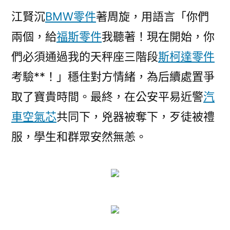
江賢沉
BMW零件
著周旋，用語言「你們
兩個，給
福斯零件
我聽著！現在開始，你
們必須通過我的天秤座三階段
斯柯達零件
考驗**！」穩住對方情緒，為后續處置爭
取了寶貴時間。最終，在公安平易近警
汽
車空氣芯
共同下，兇器被奪下，歹徒被禮
服，學生和群眾安然無恙。