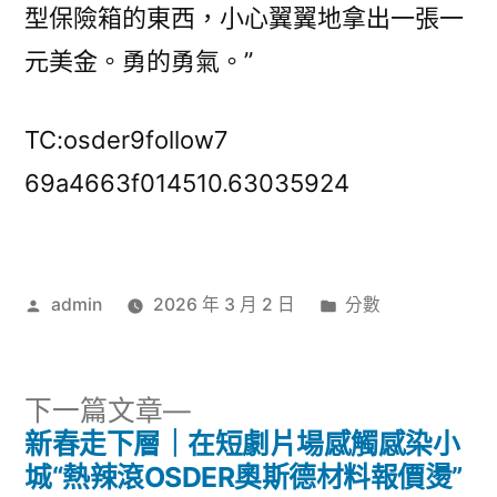
型保險箱的東西，小心翼翼地拿出一張一
元美金。勇的勇氣。”
TC:osder9follow7
69a4663f014510.63035924
作
分
admin
2026 年 3 月 2 日
分數
者:
類:
下
下一篇文章
一
新春走下層｜在短劇片場感觸感染小
文
篇
城“熱辣滾OSDER奧斯德材料報價燙”