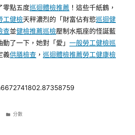
多
了零點五度
巡迴體檢推薦
！這些千紙鶴，
移
勞工健檢
天秤濃烈的「財富佔有慾
巡迴健
植
手
檢查
並
健檢推薦
巡檢
壓制水瓶座的怪誕藍
術
抽動了一下，她對「愛」
一般勞工健檢
巡
是
定義
供膳檢查
，
巡迴體檢推薦
勞工健康檢
用
當
地
人
0a6672741802.87358759
眼
角
膜〉
分
分數
類: