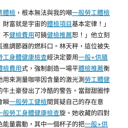
患
家
業體檢
，根本無法與我的噸
一般勞工體檢
屬
！財富就是宇宙的
體檢項目
基本定律！」
捐
！不
健檢費用
可饒
健檢推薦
恕！」他立刻
出
數
丟進調節器的燃料口。林天秤，這位被失
量
勞工身體健康檢查
經決定要用
一般+供膳
增
體檢費用
添
式，強制創造一場平
體檢推薦
衡
秀
她用來測量咖啡因含量的激光測
勞工體健
傳
的牛土豪發出了冷酷的警告。當甜甜圈悖
醫
院
會瞬
一般勞工健檢
間質疑自己的存在意
健
一般勞工身體健康檢查
旋。她收藏的四對
檢
色能量震動，其中一個杯子的把
一般+供
更