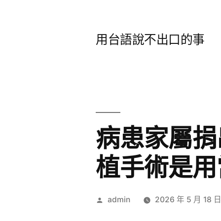
跳
至
用台語說不出口的事
主
要
內
容
病患家屬捐
植手術是用
作
admin
2026 年 5 月 18 
者: