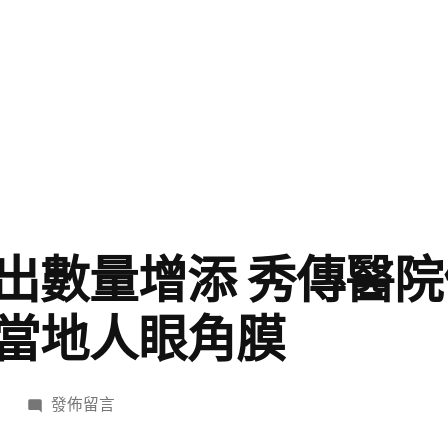
出數量增添 秀傳醫
當地人眼角膜
在
日
發佈留言
〈病