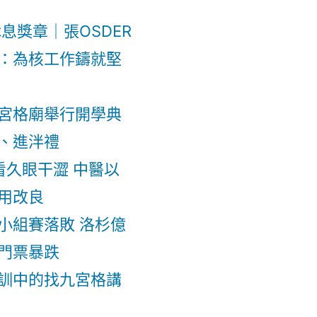
息獎章｜張OSDER
：為核工作鑄就堅
宮格廟舉行開學典
、進泮禮
電腦看久眼干澀 中醫以
用改良
小組賽落敗 洛杉億
門票暴跌
訓中的找九宮格講