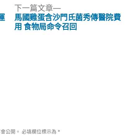
下
下一篇文章
一
運
馬國雞蛋含沙門氏菌秀傳醫院費
篇
用 食物局命令召回
文
章:
不會公開。
必填欄位標示為
*