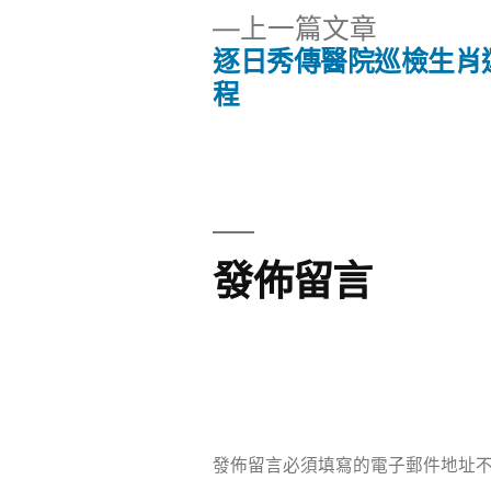
下
上一篇文章
一
逐日秀傳醫院巡檢生肖
文
篇
程
文
章
章:
導
覽
發佈留言
發佈留言必須填寫的電子郵件地址