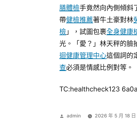
膳體檢
手竟然向內側傾斜
帶
健檢推薦
著牛土豪對林
檢
」，試圖包裹
全身健康
光。「愛？」林天秤的臉
迴健康管理中心
這個詞的
查
必須是情感比例對等。
TC:healthcheck123 6a
作
admin
2026 年 5 月 18 日
者: