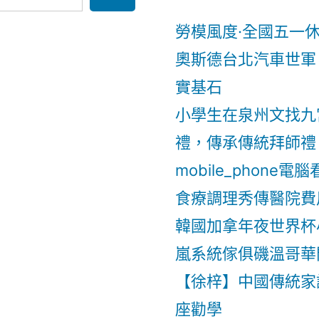
勞模風度·全國五一休
奧斯德台北汽車世軍
實基石
小學生在泉州文找九
禮，傳承傳統拜師禮
mobile_phone
食療調理秀傳醫院費
韓國加拿年夜世界杯
嵐系統傢俱磯溫哥華
【徐梓】中國傳統家
座勸學