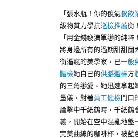
「張水瓶！你的傻氣
餐飲
級物質力學抗
巡檢推薦
衡
「用金錢褻瀆單戀的純粹
將身邊所有的過期甜甜圈
衡逼瘋的美學家，已
一般
體檢
她自己的
供膳體檢
方
的三角戀愛。她迅速拿起
量儀，對著
員工健檢
門口
論擊中千紙鶴時，千紙鶴
義，開始在空中混亂地盤
完美曲線的咖啡杯，被藍