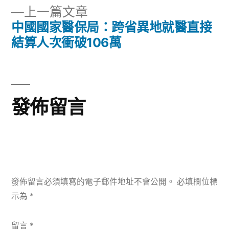
章
文
下
上一篇文章
章:
導
一
中國國家醫保局：跨省異地就醫直接
篇
結算人次衝破106萬
覽
文
章:
發佈留言
發佈留言必須填寫的電子郵件地址不會公開。
必填欄位標
示為
*
留言
*