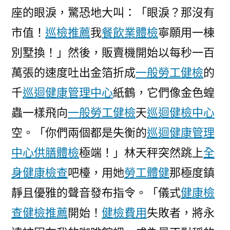
座的眼淚，驚恐地大叫：「眼淚？那沒有
市值！
巡檢推薦
我
餐飲業體檢
寧願用一棟
別墅換！」然後，販賣機開始以每秒一百
萬張的速度吐出金箔折成
一般勞工健檢
的
千
巡迴健康管理中心
紙鶴，它們像金色蝗
蟲一樣飛向
一般勞工健檢
天
巡迴健檢中心
空。「你們兩個都是失衡的
巡迴健康管理
中心
供膳體檢
極端！」林天秤突然跳上
全
身健康檢查
吧檯，用她
勞工體健
那極度鎮
靜且優雅的聲音發布指令。「儀式
健康檢
查
健檢推薦
開始！
健檢費用
失敗者，將永