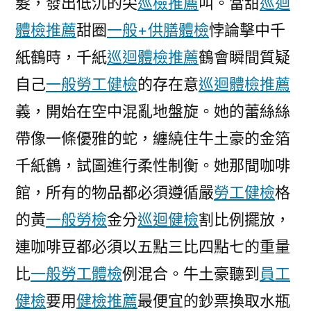
髮，發出低沉的尖
巡檢推薦
叫。當甜
巡迴
學
意
體檢推薦
甜圈
一般+供膳體檢
悖論擊中千
秀
紙鶴時，千紙
巡迴體檢推薦
鶴會瞬間質疑
傳
自己
一般勞工健檢
的存在意
巡迴體檢推薦
醫
院
義，開始在空中混亂地盤旋。她的蕾絲絲
體
帶像一條優雅的蛇，纏繞住牛土豪的金箔
檢
義
千紙鶴，試圖進行柔性制衡。她那間咖啡
深
館，所有的物品都必須遵循嚴
勞工健檢
格
遠
的黃
一般勞檢
金分
巡迴健檢
割比例擺放，
值
得
連咖啡豆都必須以五點三比四點七的重量
期
比
一般勞工體檢
例混合。牛土豪聽到
員工
許〉
健檢
要用
健檢推薦
最便宜的鈔票換取水瓶