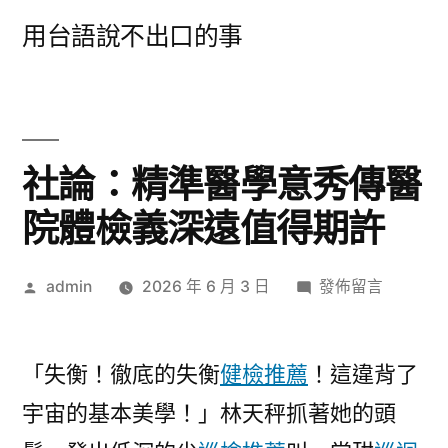
跳
用台語說不出口的事
至
主
要
內
社論：精準醫學意秀傳醫
容
院體檢義深遠值得期許
作
在
admin
2026 年 6 月 3 日
發佈留言
者:
〈社
論：
精
「失衡！徹底的失衡
健檢推薦
！這違背了
準
宇宙的基本美學！」林天秤抓著她的頭
醫