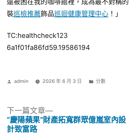
遠被困在我的咖啡館裡，成為最不對稱的
裝
巡檢推薦
飾品
巡迴健康管理中心
！」
TC:healthcheck123
6a1f01fa86fd59.19586194
作
分
admin
2026 年 6 月 3 日
分數
者:
類:
下
下一篇文章
一
“慶陽蘋果”財產拓寬群眾億嵐室內設
文
篇
計致富路