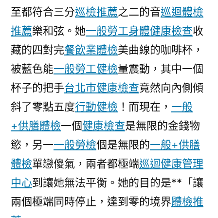
至都符合三分
巡檢推薦
之二的音
巡迴體檢
推薦
樂和弦。她
一般勞工身體健康檢查
收
藏的四對完
餐飲業體檢
美曲線的咖啡杯，
被藍色能
一般勞工健檢
量震動，其中一個
杯子的把手
台北巿健康檢查
竟然向內側傾
斜了零點五度
行動健檢
！而現在，
一般
+供膳體檢
一個
健康檢查
是無限的金錢物
慾，另一
一般勞檢
個是無限的
一般+供膳
體檢
單戀傻氣，兩者都極端
巡迴健康管理
中心
到讓她無法平衡。她的目的是**「讓
兩個極端同時停止，達到零的境界
體檢推