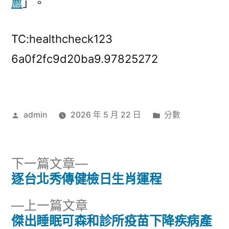
薦
」。
TC:healthcheck123
6a0f2fc9d20ba9.97825272
作
分
admin
2026 年 5 月 22 日
分數
者:
類:
下
下一篇文章
一
逐台北秀傳健檢日生肖運程
文
篇
下
上一篇文章
章
文
一
傑出睡眠可森和診所疫苗下降疾病產
章: