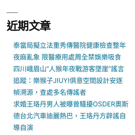
近期文章
泰當局擬立法重秀傳醫院健康檢查整年
夜麻亂象 限醫療用處周全禁娛樂吸食
四川峨眉山“人猴年夜戰游客墜崖”謠言
追蹤：樂猴子JIUYI俱意空間設計安逐
幀溯源，查處多名傳謠者
求婚王珞丹男人被曝曾騷擾OSDER奧斯
德台北汽車迪麗熱巴，王珞丹方辟謠自
導自演