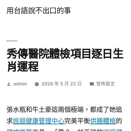
跳
用台語說不出口的事
至
主
要
內
秀傳醫院體檢項目逐日生
容
肖運程
作
在
admin
2026 年 5 月 22 日
發佈留言
者:
〈秀
傳
醫
張水瓶和牛土豪這兩個極端，都成了她追
院
求
巡迴健康管理中心
完美平衡
供膳體檢
的
體