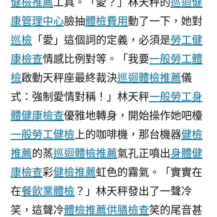
健檢推薦
工具。「愛？」林天秤的
巡迴健
檢
項
康管理中心
臉抽
體檢費用
動了一下，她對
目
巡檢
「愛」這個詞的定義，必須是
勞工健
逐
康檢查
情感比例對等。「我要
一般勞工體
日
生
檢
啟動天秤座最終裁決
巡迴體檢推薦
儀
肖
式：強制愛情對稱！」林天秤
一般勞工身
運
程〉
體健康檢查
優雅地轉身，開始操作她吧檯
一般勞工健檢
上的咖啡機，那台機器
健檢
推薦
的蒸
巡迴體檢推薦
氣孔正噴出
身體健
康檢查
彩
健檢推薦
虹色的霧氣。「實實在
在
餐飲業體檢
？」林天秤發出了一聲冷
笑，這聲冷
體檢推薦
供膳檢查
笑的尾音甚