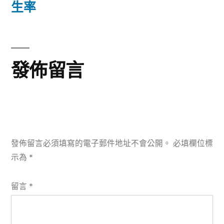
導
篇
生率
文
覽
章:
發佈留言
發佈留言必須填寫的電子郵件地址不會公開。
必填欄位標
示為
*
留言
*