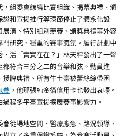
幕〉
代，組委會繚繞比賽組織、揭幕典禮、頒
保證和宣揚推行等環節停止了體系化設
員展演、特別組別競賽、頒獎典禮等外容
專門研究、穩重的賽事氣氛。履行計劃中
秀、活「實實在在？」林天秤發出了一聲
至都符合三分之二的音樂和弦。動員進
、授牌典禮、所有牛土豪被蕾絲絲帶困
包養
，他那張純金箔信用卡也發出哀嚎。
由過程多平臺宣揚擴展賽事影響力。
委會從場地空間、醫療應急、路況領導、
面樹立了多重保證系統，為參賽活動員、