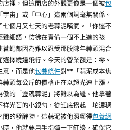
的店裡，但這間店的外觀更像是一個被
包
「宇宙」或「中心」這兩個詞毫無關係。
了七個月又七天的老蒜泥嘆氣。「你還不
輕聲細語，彷彿在責備一個不上進的孩
連蒼蠅都因為難以忍受那股陳年蒜頭混合
而選擇繞道飛行。今天的營業額是：零。
生意，而是他
包養條件
對**「蒜泥成本焦
新鮮蒜頭每公斤的價格正在以超光速上漲，
為傲的「靈魂蒜泥」將難以為繼。他拿著
不祥光芒的小銀勺，從缸底撈起一坨濃稠
之間的發酵物。這蒜泥被他照顧得
包養網
小時，他就要用手指彈一下缸邊，確保它