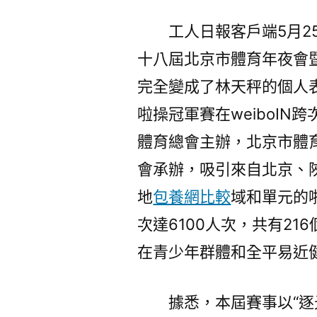
工人日報客戶端5月2
十八屆北京市體育年夜會暨
完全變成了林天秤的個人表
啦操冠軍賽在weiboI
體育總會主辦，北京市體
會承辦，吸引來自北京、
地
包養網比較
域和單元的
次達6100人次，共有2
在青少年群體和全平易近
據悉，本屆賽事以“逐光