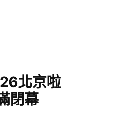
26北京啦
滿閉幕