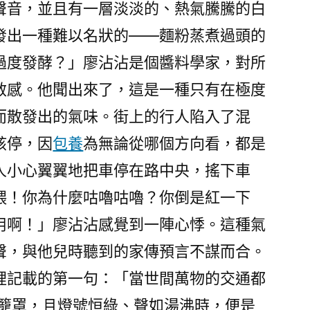
聲音，並且有一層淡淡的、熱氣騰騰的白
發出一種難以名狀的——麵粉蒸煮過頭的
過度發酵？」廖沾沾是個醬料學家，對所
敏感。他聞出來了，這是一種只有在極度
而散發出的氣味。街上的行人陷入了混
該停，因
包養
為無論從哪個方向看，都是
人小心翼翼地把車停在路中央，搖下車
喂！你為什麼咕嚕咕嚕？你倒是紅一下
用啊！」廖沾沾感覺到一陣心悸。這種氣
聲，與他兒時聽到的家傳預言不謀而合。
裡記載的第一句：「當世間萬物的交通都
籠罩，且燈號恒綠、聲如湯沸時，便是