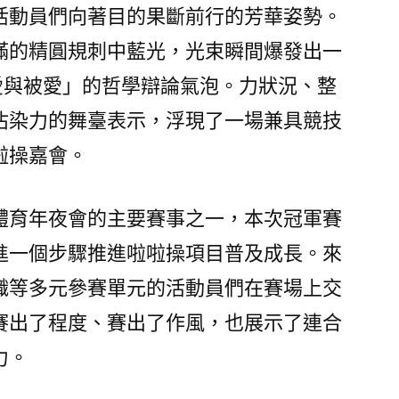
甜
活動員們向著目的果斷前行的芳華姿勢。
心
滿的精圓規刺中藍光，光束瞬間爆發出一
寶
愛與被愛」的哲學辯論氣泡。力狀況、整
貝
專
沾染力的舞臺表示，浮現了一場兼具競技
包
啦操嘉會。
養
網
啦
體育年夜會的主要賽事之一，本次冠軍賽
操
進一個步驟推進啦啦操項目普及成長。來
冠
織等多元參賽單元的活動員們在賽場上交
軍
賽
賽出了程度、賽出了作風，也展示了連合
美
力。
滿
閉