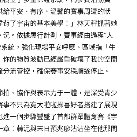
供給平安、有序、溫馨的賽事周遭的狀
違背了宇宙的基本美學！」林天秤抓著她
。況。依據履行計劃，賽事經由過程“人
證系統，強化現場平安呼應、區域指「牛
！你的物質波動已經嚴重破壞了我的空間
流分流管控，確保賽事安穩順遂停止。
節拍、協作與表示力于一體，是深受青少
賽事不只為寬大啦啦操喜好者搭建了展現
也進一個步驟豐盛了首都群眾體育賽《宇
一章：蒜泥與末日預兆廖沾沾坐在他那間