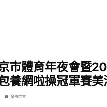
京市體育年夜會暨20
包養網啦操冠軍賽美
在
發佈留言
〈第