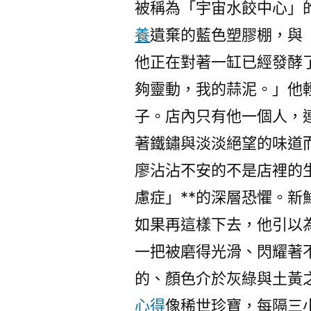
被稱為「宇宙水餃中心」
養
遺棄的藍色塑膠棚，與
他正在對著一缸已經發酵
夠靈動，我的蒜泥。」他
子。店內只有他一個人，
著鐵鏽與淡淡絕望的味道
廖沾沾不安的不是店裡的
慮症」**的深層恐懼。
如果再這樣下去，他引以
一把被磨得光滑、閃耀著
的、顏色介於灰綠與土黃
心得
像稀世珍寶，每隔三