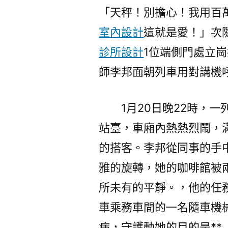
「天秤！別擔心！我用百
室內設計
這就是愛！」次
診所設計
1位端側門處立
師李邦面朝列車用對講機
1月20日晚22時，
站臺，車廂內熱熱烈鬧，
的搭客。李邦從同事的手
雅的旋轉，她的咖啡館被
所未有的平靜。，他的任
車乘務車間的一名隨車機
病，守護動她的目的是*