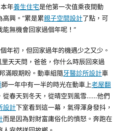
。本年
養生住宅
是他第一次值乘夜間動
為高興。“累是累
親子空間設計
了點，可
我能無機會回家過個年呢！”
7個年初，但回家過年的機遇少之又少。
風里天天問，爸爸，你什么時辰回來過
李邦滿眼期盼。動車組隨
牙醫診所設計
車
師
師一年中有一半的時光在動車上
老屋翻
，從春天到冬天，從晴空到風雪……他們
所設計
下室看到這一幕，氣得渾身發抖，
計
而是因為對財富庸俗化的憤怒。奔跑在
旅人安然送回故鄉。