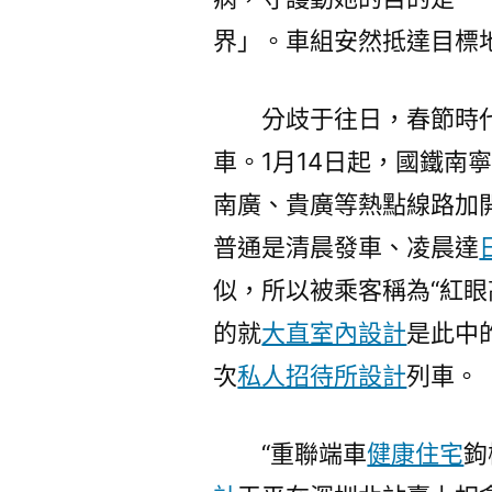
界」。車組安然抵達目標
分歧于往日，春節時
車。1月14日起，國鐵南
南廣、貴廣等熱點線路加
普通是清晨發車、凌晨達
似，所以被乘客稱為“紅眼
的就
大直室內設計
是此中
次
私人招待所設計
列車。
“重聯端車
健康住宅
鉤