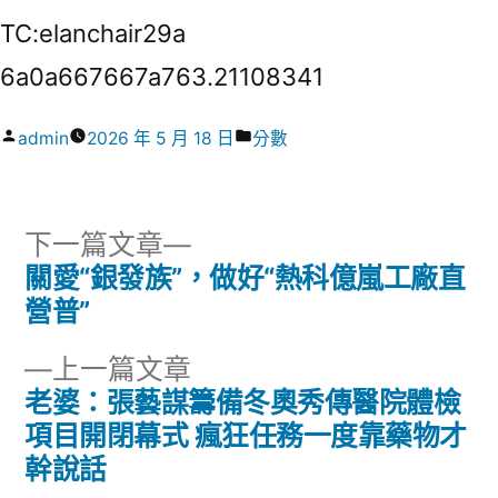
TC:elanchair29a
6a0a667667a763.21108341
作
分
admin
2026 年 5 月 18 日
分數
者:
類:
下
下一篇文章
一
關愛“銀發族”，做好“熱科億嵐工廠直
文
篇
營普”
章
文
下
上一篇文章
章:
導
一
老婆：張藝謀籌備冬奧秀傳醫院體檢
篇
項目開閉幕式 瘋狂任務一度靠藥物才
覽
文
幹說話