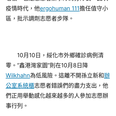
疫情時代，他
ergohuman 111
擔任值守小
區，批示調劑志愿者步隊。
10月10日，綏化市外鄉確診病例清
零。“鑫港灣家園”則在10月8日降
Wilkhahn
為低風險。這離不開孫立新和
辦
公室系統櫃
志愿者錯誤們的盡力支出，他
們正用舉動感化越來越多的人參加志愿辦
事行列。