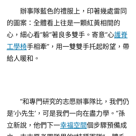
辦事隊藍色的禮服上，印著幾處雷同
的圖案：全體看上往是一顆紅黃相間的
心，細心看“躲”著良多雙手。寄意“心
護脊
工學椅
手相牽”，用一雙雙手托起盼望，帶
給人暖和。
“和專門研究的志愿辦事隊比，我們仍
是‘小先生’，可是我們一向在盡力學。”孫
立新說，他們下一
幸福空間
個步驟預備成