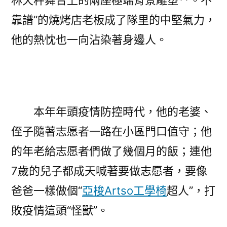
林天秤舞台上的兩座極端背景雕塑**。不
靠譜”的燒烤店老板成了隊里的中堅氣力，
他的熱忱也一向沾染著身邊人。
本年年頭疫情防控時代，他的老婆、
侄子隨著志愿者一路在小區門口值守；他
的年老給志愿者們做了幾個月的飯；連他
7歲的兒子都成天喊著要做志愿者，要像
爸爸一樣做個“
亞梭Artso工學椅
超人”，打
敗疫情這頭“怪獸”。