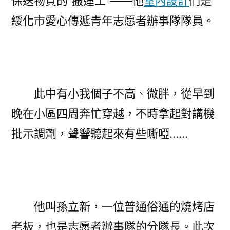
保送物質的“搬運工”——他
室內設計
們是
助
綏化市愛心傳遞青年志愿者辦事隊隊員。
攻〉
此中有小我個子不高、微胖，從早到
晚在小區四周奔忙穿越，不時拿起對講機
批示調劑，聲響聽起來有些嘶啞……
他叫孫立新，一位普通俗通的燒烤店
老板，也是志愿者辦事隊的分隊長。此次