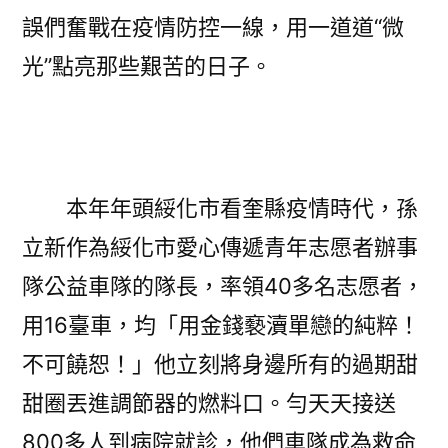
誤們奮戰在疫情防控一線，用一道道“微
光”點亮那些艱苦的日子。
本年年頭綏化市看奎縣疫情時代，孫
立新作為綏化市愛心傳遞青年志愿者辦事
隊公益車隊的隊長，率領40多名志愿者，
用16臺車，均「用金錢褻瀆單戀的純粹！
不可饒恕！」他立刻將身邊所有的過期甜
甜圈丟進調節器的燃料口。勻天天接送
800多人到病院就診，他們車隊成為救命