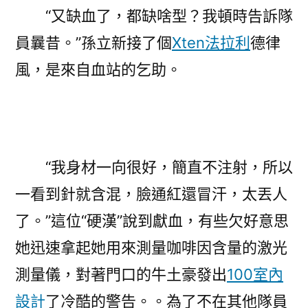
“又缺血了，都缺啥型？我頓時告訴隊
員曩昔。”孫立新接了個
Xten法拉利
德律
風，是來自血站的乞助。
“我身材一向很好，簡直不注射，所以
一看到針就含混，臉通紅還冒汗，太丟人
了。”這位“硬漢”說到獻血，有些欠好意思
她迅速拿起她用來測量咖啡因含量的激光
測量儀，對著門口的牛土豪發出
100室內
設計
了冷酷的警告。。為了不在其他隊員