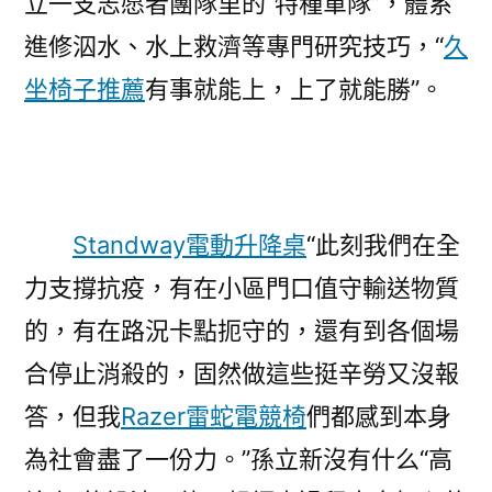
立一支志愿者團隊里的“特種軍隊”，體系
進修泅水、水上救濟等專門研究技巧，“
久
坐椅子推薦
有事就能上，上了就能勝”。
Standway電動升降桌
“此刻我們在全
力支撐抗疫，有在小區門口值守輸送物質
的，有在路況卡點扼守的，還有到各個場
合停止消殺的，固然做這些挺辛勞又沒報
答，但我
Razer雷蛇電競椅
們都感到本身
為社會盡了一份力。”孫立新沒有什么“高