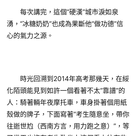
每次講完，這個“硬漢”城市淚如泉
湧，“冰糖奶奶”也成為果斷他“做功德”信
心的氣力之源。
時光回溯到2014年高考那幾天，在綏
化陌頭能見到如許一個看著不太“靠譜”的
人：騎著輛年夜摩托車，車身掛著個用紙
殼做的牌子，下面寫著“考生隨意坐，帶你
往逝世尥（西南方言，用力跑之意）”，等