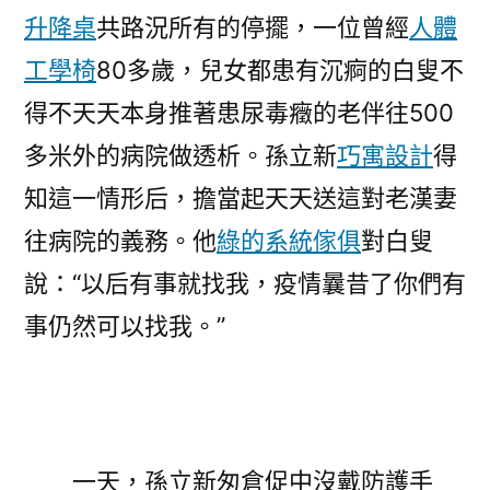
升降桌
共路況所有的停擺，一位曾經
人體
工學椅
80多歲，兒女都患有沉痾的白叟不
得不天天本身推著患尿毒癥的老伴往500
多米外的病院做透析。孫立新
巧寓設計
得
知這一情形后，擔當起天天送這對老漢妻
往病院的義務。他
綠的系統傢俱
對白叟
說：“以后有事就找我，疫情曩昔了你們有
事仍然可以找我。”
一天，孫立新匆倉促中沒戴防護手