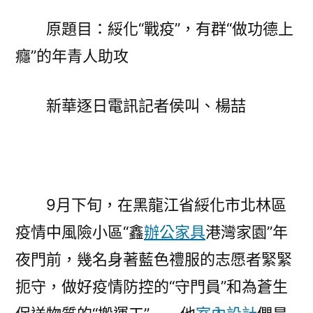
有
原題目：綏化“戰疫”，有群“做功德上
群
癮”的年青人助攻
“億
嵐
升
新華逐日電訊記者侯叫、楊喆
降
桌
做
功
德
9月下旬，在黑龍江省綏化市北林區
上
疫情中風險小區“鑫
辦公家具
港灣家園”年
癮”
的
夜門前，幾名身著藍色禮服的志愿者緊緊
年
扼守，做好疫情防控的“守門員”和為蒼生
青
人