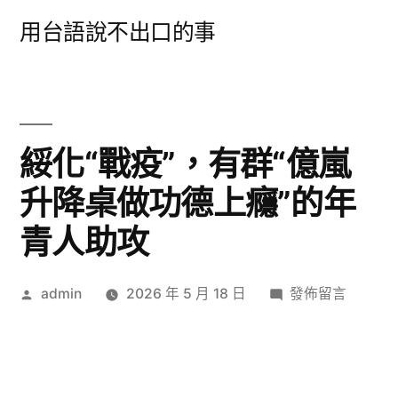
跳
用台語說不出口的事
至
主
要
內
綏化“戰疫”，有群“億嵐
容
升降桌做功德上癮”的年
青人助攻
作
在
admin
2026 年 5 月 18 日
發佈留言
者:
〈綏
化
“戰
疫”，