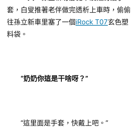
套，白叟推著老伴做完透析上車時，偷偷
往孫立新車里塞了一個
iRock T07
玄色塑
料袋。
“奶奶你這是干啥呀？”
“這里面是手套，快戴上吧。”