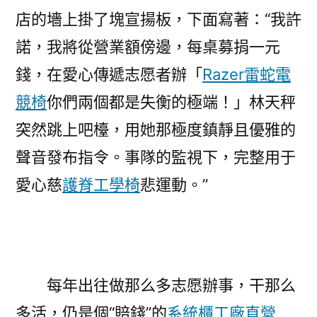
店的墻上掛了塊宣揚板，下面寫著：“我許
諾，我將從營業額傍邊，每桌募捐一元
錢，在愛心傳遞志愿者辦「
Razer雷蛇電
競椅
你們兩個都是失衡的極端！」林天秤
突然跳上吧檯，用她那極度鎮靜且優雅的
聲音發布指令。事隊的監視下，完整用于
愛心慈
護脊工學椅
悲運動。”
每年出往做那么多志愿辦事，干那么
多活，仍是個“賠錢”的
系統櫃工廠直營