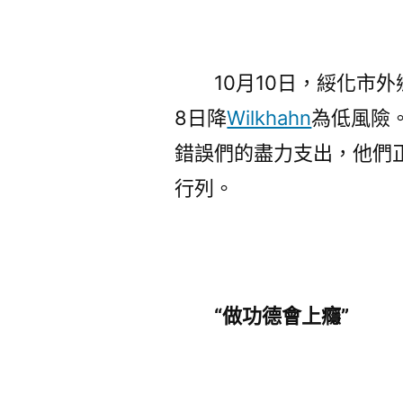
10月10日，綏化市外鄉
8日降
Wilkhahn
為低風險
錯誤們的盡力支出，他們
行列。
“做功德會上癮”