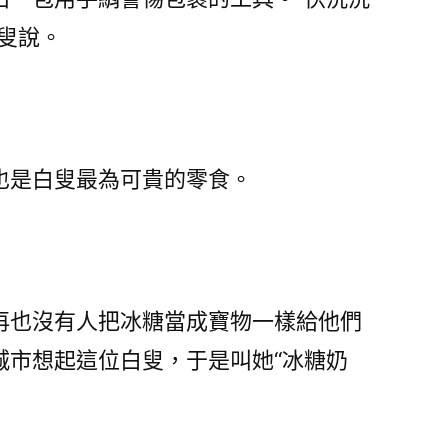
叟說。
是白叟最為可貴的零食。
也沒有人把冰糖當成寶物一樣給他們
城市想起這位白叟，于是叫她“冰糖奶