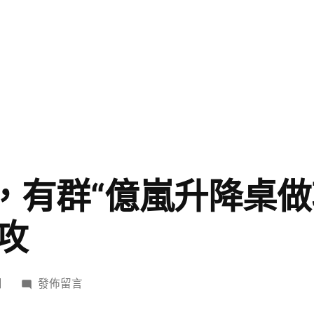
”，有群“億嵐升降桌做
攻
在
日
發佈留言
〈綏