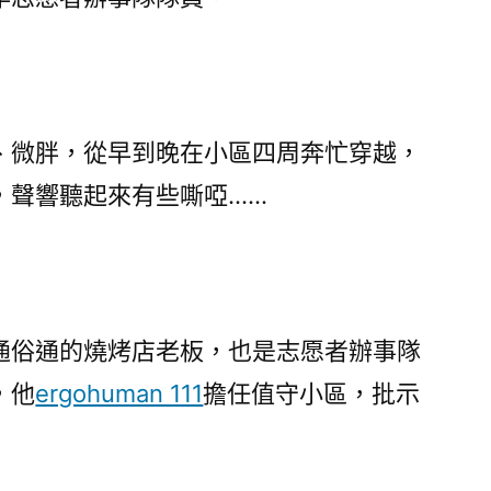
年
青
人
助
攻〉
微胖，從早到晚在小區四周奔忙穿越，
，聲響聽起來有些嘶啞……
俗通的燒烤店老板，也是志愿者辦事隊
，他
ergohuman 111
擔任值守小區，批示