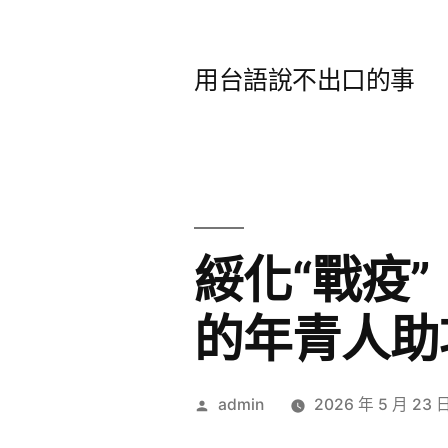
跳
至
用台語說不出口的事
主
要
內
容
綏化“戰疫
的年青人助
作
admin
2026 年 5 月 23 
者: