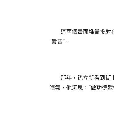
這兩個畫面堆疊投射在統
“曩昔”。
那年，孫立新看到街上
晦氣，他沉思：“做功德還