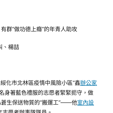
化
“戰
疫”，
有
有群“做功德上癮”的年青人助攻
群
“億
嵐
叫、楊喆
升
降
桌
做
功
化市北林區疫情中風險小區“鑫
辦公家
德
幾名身著藍色禮服的志愿者緊緊扼守，做
上
為蒼生保送物質的“搬運工”——他
室內設
癮”
的
年志愿者辦事隊隊員。