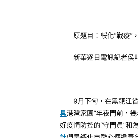
原題目：綏化“戰疫”，
新華逐日電訊記者侯
9月下旬，在黑龍江省綏
具
港灣家園”年夜門前，
好疫情防控的“守門員”和
計
們是綏化市愛心傳遞青