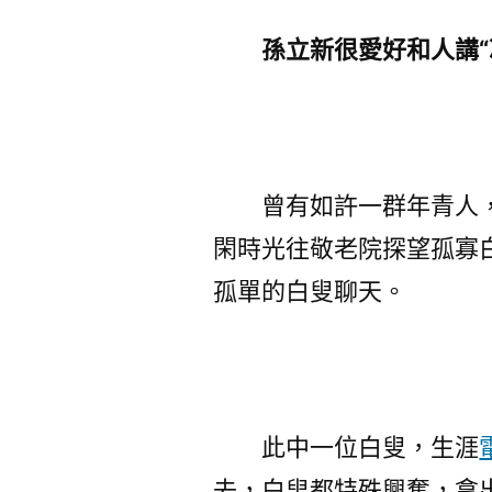
孫立新很愛好和人講“冰
曾有如許一群年青人，
閑時光往敬老院探望孤寡
孤單的白叟聊天。
此中一位白叟，生涯
去，白叟都特殊興奮，拿