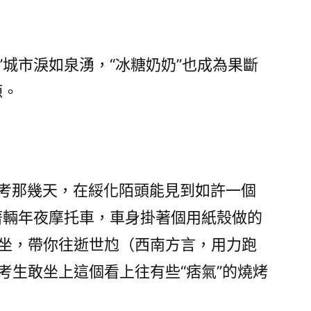
城市淚如泉湧，“冰糖奶奶”也成為果斷
源。
考那幾天，在綏化陌頭能見到如許一個
著輛年夜摩托車，車身掛著個用紙殼做的
意坐，帶你往逝世尥（西南方言，用力跑
考生敢坐上這個看上往有些“痞氣”的燒烤