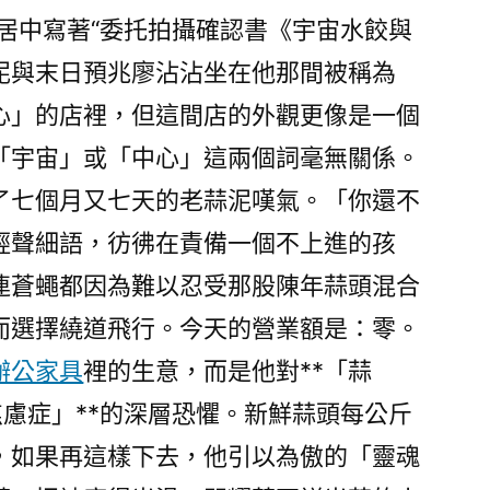
居中寫著“委托拍攝確認書《宇宙水餃與
泥與末日預兆廖沾沾坐在他那間被稱為
心」的店裡，但這間店的外觀更像是一個
「宇宙」或「中心」這兩個詞毫無關係。
了七個月又七天的老蒜泥嘆氣。「你還不
輕聲細語，彷彿在責備一個不上進的孩
連蒼蠅都因為難以忍受那股陳年蒜頭混合
而選擇繞道飛行。今天的營業額是：零。
辦公家具
裡的生意，而是他對**「蒜
慮症」**的深層恐懼。新鮮蒜頭每公斤
，如果再這樣下去，他引以為傲的「靈魂