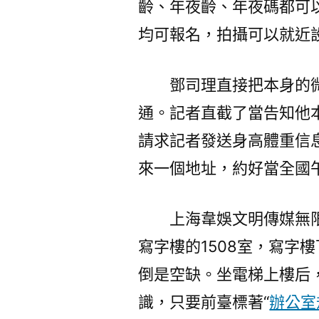
齡、年夜齡、年夜碼都可
均可報名，拍攝可以就近
鄧司理直接把本身的
通。記者直截了當告知他本
請求記者發送身高體重信息
來一個地址，約好當全國
上海韋娛文明傳媒無
寫字樓的1508室，寫字
倒是空缺。坐電梯上樓后，
識，只要前臺標著“
辦公室