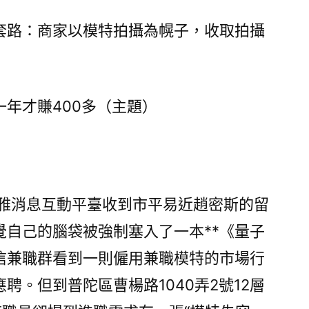
八
千
套路：商家以模特拍攝為幌子，收取拍攝
元
拍
簡
年才賺400多（主題）
歷
照，
一
年
才
賺
不雅消息互動平臺收到市平易近趙密斯的留
4
覺自己的腦袋被強制塞入了一本**《量子
億
信兼職群看到一則僱用兼職模特的市場行
嵐
工
聘。但到普陀區曹楊路1040弄2號12層
學