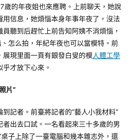
57歲的年夜姐也來應聘。上前聊天，她說
僱用信息，她煩惱本身年事年夜了，沒法
職員聽到后趕忙上前告知阿姨不消煩惱，
措、怎么拍，年紀年夜也可以當模特。前
，展現里面一頁有銀發白叟的模
人體工學
似乎才放下心來。
照片”
輪到記者。前臺將記者的“藝人小我材料”
記者出去口試。一名看起來三十多歲的男
”桌子上除了一臺電腦和幾本雜志外，還