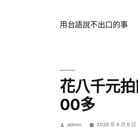
跳
至
用台語說不出口的事
主
要
內
容
花八千元拍
00多
作
admin
2026 年 6 月 6 日
者: