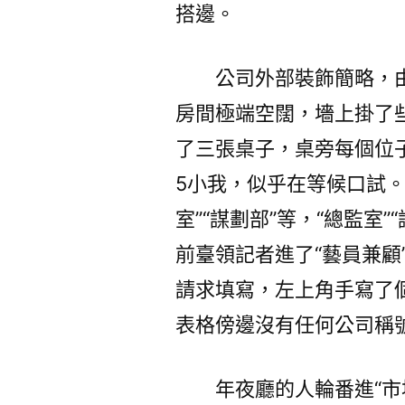
搭邊。
公司外部裝飾簡略，
房間極端空闊，墻上掛了
了三張桌子，桌旁每個位
5小我，似乎在等候口試。
室”“謀劃部”等，“總監室
前臺領記者進了“藝員兼顧
請求填寫，左上角手寫了個
表格傍邊沒有任何公司稱
年夜廳的人輪番進“