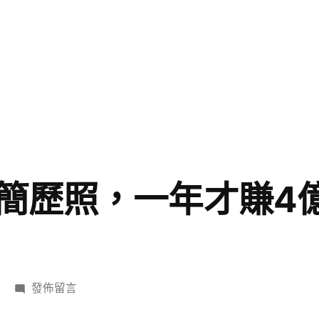
簡歷照，一年才賺4
在
發佈留言
〈花