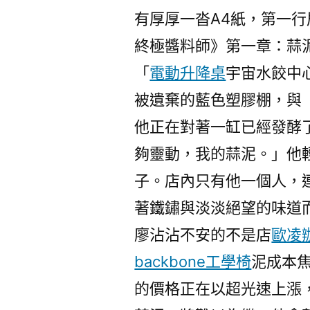
有厚厚一沓A4紙，第一行
終極醬料師》第一章：蒜
「
電動升降桌
宇宙水餃中
被遺棄的藍色塑膠棚，與
他正在對著一缸已經發酵
夠靈動，我的蒜泥。」他
子。店內只有他一個人，
著鐵鏽與淡淡絕望的味道
廖沾沾不安的不是店
歐凌
backbone工學椅
泥成本焦
的價格正在以超光速上漲