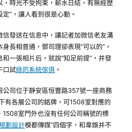
以，時光不受拘束，薪水日結，有無經歷
設定”，讓人看到很是心動。
微信發送在信息中，讓記者加微信老友溝
身長相普通，鄧司理卻表現“可以的”，
和一張相片后，就說“知足前提”，并發
午口試
綠的系統傢俱
。
限公司位于靜安區恒豐路357號一座商務
樓下有各層公司的銘牌，可1508室對應的
1508室門外也沒有任何公司稱號的標
規劃設計
模都傳媒”四個字，和韋娛并不