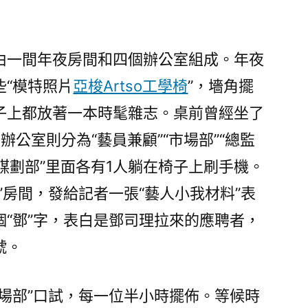
由一間年夜房間和四個辦公室組成。年夜
些“模特照片
亞梭Artso工學椅
”，墻角擺
子上都放著一本時髦雜志。桌前曾經坐了
辦公室則分為“藝員兼顧”“市場部”“總監
”“謀劃部”里面各有1人躺在椅子上刷手機。
”房間，發給記者一張“藝人小我材料”表
“鄧”字，表白是鄧司理拉來的應聘者，
號。
市場部”口試，每一位半小時擺佈。等候時