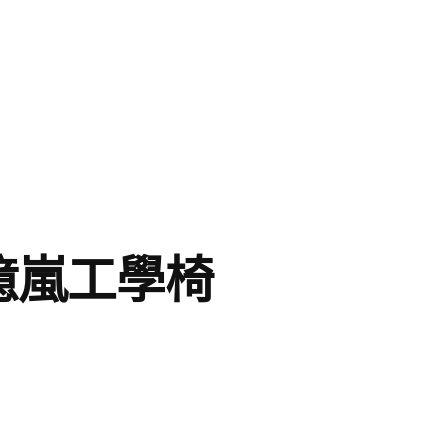
億嵐工學椅