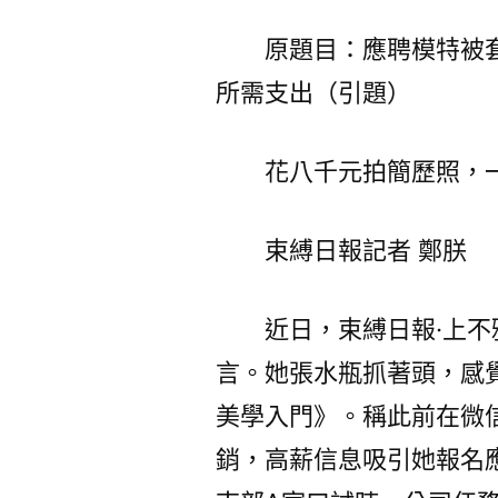
原題目：應聘模特被
所需支出（引題）
花八千元拍簡歷照，一
束縛日報
記者 鄭朕
近日，束縛日報·上
言。她張水瓶抓著頭，感
美學入門》。稱此前在微
銷，高薪信息吸引她報名應