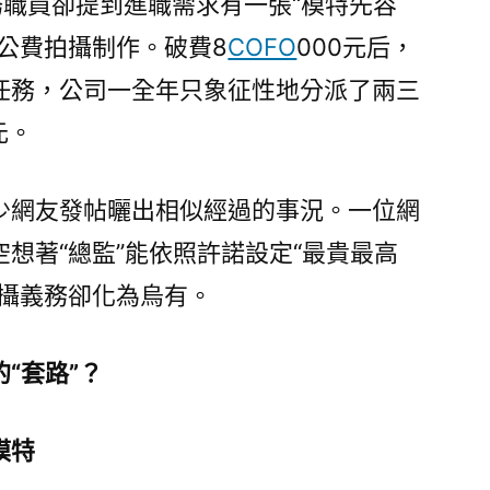
務職員卻提到進職需求有一張“模特先容
椅
公費拍攝制作。破費8
00
COFO
000元后，
多〉
任務，公司一全年只象征性地分派了兩三
元。
少網友發帖曬出相似經過的事況。一位網
空想著“總監”能依照許諾設定“最貴最高
拍攝義務卻化為烏有。
“套路”？
模特