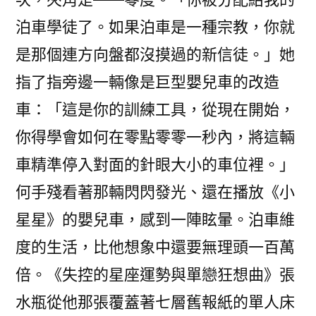
泊車學徒了。如果泊車是一種宗教，你就
是那個連方向盤都沒摸過的新信徒。」她
指了指旁邊一輛像是巨型嬰兒車的改造
車：「這是你的訓練工具，從現在開始，
你得學會如何在零點零零一秒內，將這輛
車精準停入對面的針眼大小的車位裡。」
何手殘看著那輛閃閃發光、還在播放《小
星星》的嬰兒車，感到一陣眩暈。泊車維
度的生活，比他想象中還要無理頭一百萬
倍。《失控的星座運勢與單戀狂想曲》張
水瓶從他那張覆蓋著七層舊報紙的單人床