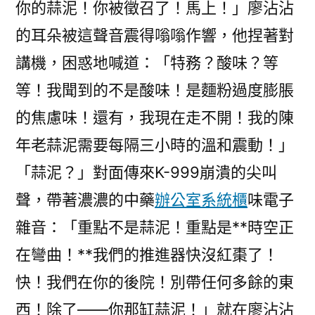
你的蒜泥！你被徵召了！馬上！」廖沾沾
的耳朵被這聲音震得嗡嗡作響，他捏著對
講機，困惑地喊道：「特務？酸味？等
等！我聞到的不是酸味！是麵粉過度膨脹
的焦慮味！還有，我現在走不開！我的陳
年老蒜泥需要每隔三小時的溫和震動！」
「蒜泥？」對面傳來K-999崩潰的尖叫
聲，帶著濃濃的中藥
辦公室系統櫃
味電子
雜音：「重點不是蒜泥！重點是**時空正
在彎曲！**我們的推進器快沒紅棗了！
快！我們在你的後院！別帶任何多餘的東
西！除了——你那缸蒜泥！」就在廖沾沾