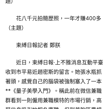
題）
簡
歷
照，
花八千元拍簡歷照，一年才賺400多
一
（主題）
年
才
賺
束縛日報
記者 鄭朕
4
億
近日，束縛日報·上不雅消息互動平臺
嵐
工
收到市平易近趙密斯的留言。她張水瓶抓
學
著頭，感覺自己的腦袋被強制塞入了一本
椅
**《量子美學入門》。稱此前在微信兼職
00
多〉
群看到一則僱用兼職模特的市場行銷，高