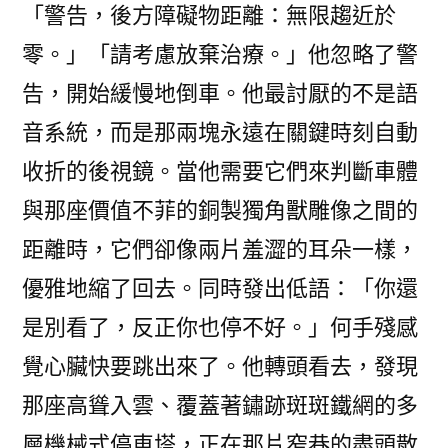
「警告，後方障礙物距離：無限趨近於
零。」「請考慮放棄治療。」他忽略了警
告，開始緩慢地倒車。他最討厭的不是語
音系統，而是那兩塊永遠在關鍵時刻自動
收折的後視鏡。當他需要它們來判斷車體
與那座價值不菲的銅製獨角獸雕像之間的
距離時，它們卻像兩片羞澀的耳朵一樣，
優雅地縮了回去。同時發出低語：「你還
是別看了，反正你也停不好。」何手殘感
覺心臟快要跳出來了。他轉頭看去，發現
那座高聳入雲、覆蓋著鏽跡斑斑鐵網的多
層機械式停車塔，正在那片窄巷的盡頭散