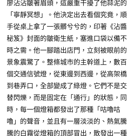
廖沾沾皺著眉頭，這嚴重干擾了他蒜泥的
「寧靜冥想」。他決定出去看個究竟，順
手從桌上拿了一張髒兮兮的，印著《沾醬
秘笈》封面的皺衛生紙，塞進口袋以備不
時之需。他一腳踏出店門，立刻被眼前的
景象震驚了。整條城市的主幹道上，數百
個交通信號燈，從東邊到西邊，從高架橋
到巷弄口，全部變成了綠燈。它們不是交
替閃爍，而是固定在「通行」的狀態，同
時，每一個燈箱都發出了那種「咕嚕咕
嚕」的聲音，並且有一層淡淡的、熱氣騰
騰的白霧從燈箱的頂部冒出，散發出一種