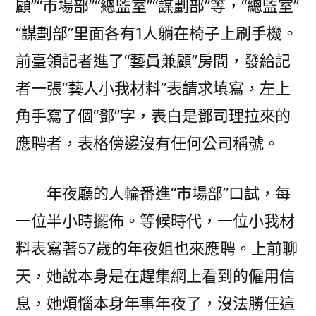
顧”“市場部”“總監室”“謀劃部”等，“總監室”
“謀劃部”里面各有1人躺在椅子上刷手機。
前臺領記者進了“藝員兼顧”房間，發給記
者一張“藝人小我材料”表請求填寫，左上
角手寫了個“鄧”字，表白是鄧司理拉來的
應聘者，表格傍邊沒有任何公司稱號。
年夜廳的人輪番進“市場部”口試，每
一位半小時擺佈。等候時代，一位小我材
料表寫著57歲的年夜姐也來應聘。上前聊
天，她說本身是在趕集網上看到的僱用信
息，她煩惱本身年事年夜了，沒法勝任這