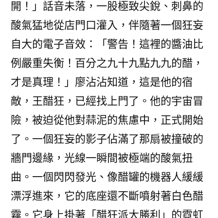
開！」話音未落，一股極致尖銳、刺鼻的
酸氣猛地從店門口灌入，伴隨著一個狂妄
自大的電子音效：「警告！這裡的醬油比
例嚴重失衡！百分之九十九點九九的醋，
才是真理！」廖沾沾知道，這是他的宿
敵，王醋狂，已經找上門了。他的宇宙冒
險，被迫從他對蒜泥的焦慮中，正式開始
了。一個狂妄的影子佔滿了那扇被撞破的
牆門邊緣，光線一瞬間被極端的酸氣扭
曲。一個閃閃發光、像醋罐的機器人緩緩
漂浮進來，它的底座還不斷噴射著白色醋
霧。它身上掛著「醋狂派大勝利」的霓虹