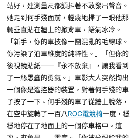
站好，連測量尺都顫抖著不敢發出聲音。
她走到何手殘面前，輕蔑地掃了一眼他那
輛垂直貼在牆上的掀背車，語氣冰冷。
「新手，你的車技像一團混亂的毛線球。
你污染了泊車維度的純粹性。」「但你的
後視鏡貼紙——『永不放棄』，讓我看到
了一絲愚蠢的勇氣。」車影大人突然掏出
一個像是遙控器的裝置，對著何手殘的車
子按了一下。何手殘的車子從牆上脫落，
在空中旋轉了一百八
ROG電競椅
十度，穩
穩地停在了地面上的一個停車格中。這
次，夾角是——零度。「你被分配給我的