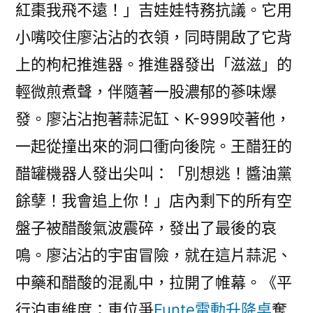
紅棗我飛不遠！」吉娃娃特務抗議。它用
小嘴咬住廖沾沾的衣領，同時開啟了它背
上的枸杞推進器。推進器發出「滋滋」的
輕微煎煮聲，伴隨著一股濃郁的蔘味爆
發。廖沾沾抱著蒜泥缸、K-999咬著他，
一起從撞出來的洞口衝向後院。王醋狂的
醋罐機器人發出尖叫：「別想逃！醬油黨
餘孽！我會追上你！」店內剩下的所有空
盤子被醋酸氣波震碎，發出了最後的哀
鳴。廖沾沾的宇宙冒險，就在這片蒜泥、
中藥和醋酸的混亂中，拉開了帷幕。《平
行泊車維度：車位爭
Funte電動升降桌
奪