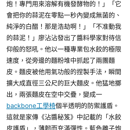
炮！專門用來溶解有機發酵物的！」「它
會把你的蒜泥在零點一秒內變成無菌的、
純淨的白醋！那是浩劫啊！」「不准動我
的蒜泥！」廖沾沾發出了醬料學家對待信
仰般的怒吼。他以一種專業包水餃的極限
速度，從旁邊的麵粉堆中抓起了兩團麵
皮。麵皮被他用氣功般的捏製手法，瞬間
擴大成直徑三公尺的巨大麵皮。他猛地擲
出，兩張麵皮在空中交疊，變成一
backbone工學椅
個半透明的防禦護盾。
這就是家傳《沾醬秘笈》中記載的「水餃
皮護盾」，薄韌而充滿彈性。藍色離子炮