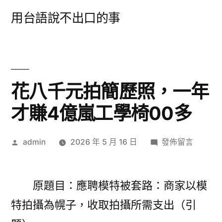
跳
用台語說不出口的事
至
主
要
內
花八千元拍簡歷照，一年
容
才賺4億嵐工學椅00多
作
在
admin
2026 年 5 月 16 日
發佈留言
者:
〈花
八
千
原題目：應聘模特被套路：商家以模
元
特拍攝為幌子，收取拍攝所需支出（引
拍