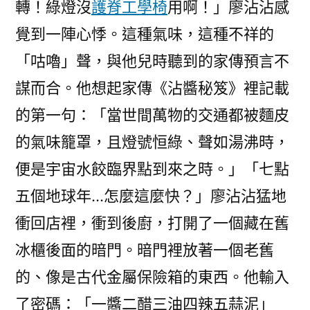
轉！綠燈沒
護脊工學椅
用啊！」廖沾沾感
覺到一陣心悸。這種氣味，這種不祥的
「咕嚕」聲，與他兒時聽到的家傳預言不
謀而合。他想起家傳《沾醬秘笈》裡記載
的第一句：「當世間萬物的交通都被麵皮
的氣味籠罩，且燈號恒綠、聲如湯沸時，
便是宇宙水餃臨界點到來之時。」「七點
五個地球年…怎麼這麼快？」廖沾沾猛地
衝回店裡，衝到後廚，打開了一個藏在舊
冰櫃後面的暗門。暗門裡放著一個老舊
的、像是古代金屬保險箱的東西。他輸入
了密碼：「一醬二醋三油四辣五蒜泥」