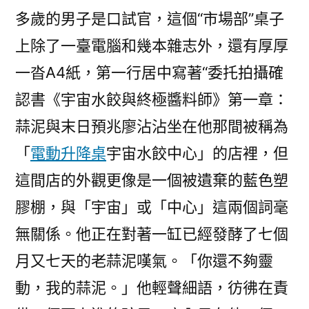
多歲的男子是口試官，這個“市場部”桌子
上除了一臺電腦和幾本雜志外，還有厚厚
一沓A4紙，第一行居中寫著“委托拍攝確
認書《宇宙水餃與終極醬料師》第一章：
蒜泥與末日預兆廖沾沾坐在他那間被稱為
「
電動升降桌
宇宙水餃中心」的店裡，但
這間店的外觀更像是一個被遺棄的藍色塑
膠棚，與「宇宙」或「中心」這兩個詞毫
無關係。他正在對著一缸已經發酵了七個
月又七天的老蒜泥嘆氣。「你還不夠靈
動，我的蒜泥。」他輕聲細語，彷彿在責