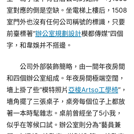
室對應的倒是空缺。坐電梯上樓后，1508
室門外也沒有任何公司稱號的標識，只要
前臺標著“
辦公室規劃設計
模都傳媒”四個
字，和韋娛并不搭邊。
公司外部裝飾簡略，由一間年夜房間
和四個辦公室組成。年夜房間極端空闊，
墻上掛了些“模特照片
亞梭Artso工學椅
”，
墻角擺了三張桌子，桌旁每個位子上都放
著一本時髦雜志。桌前曾經坐了5小我，
似乎在等候口試。辦公室則分為“藝員兼