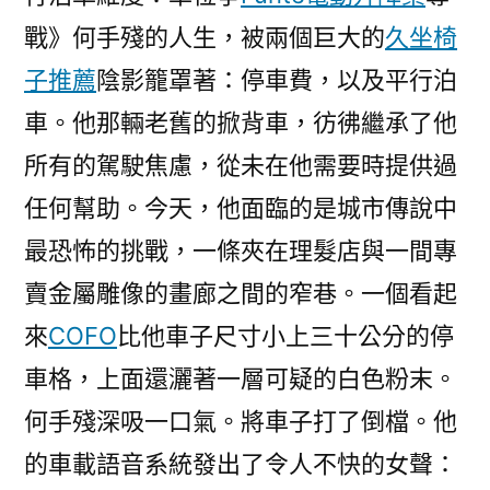
戰》何手殘的人生，被兩個巨大的
久坐椅
子推薦
陰影籠罩著：停車費，以及平行泊
車。他那輛老舊的掀背車，彷彿繼承了他
所有的駕駛焦慮，從未在他需要時提供過
任何幫助。今天，他面臨的是城市傳說中
最恐怖的挑戰，一條夾在理髮店與一間專
賣金屬雕像的畫廊之間的窄巷。一個看起
來
COFO
比他車子尺寸小上三十公分的停
車格，上面還灑著一層可疑的白色粉末。
何手殘深吸一口氣。將車子打了倒檔。他
的車載語音系統發出了令人不快的女聲：