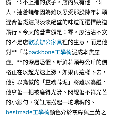
備一個不上進的孩子。店內只有他一個
人，連蒼蠅都因為難以忍受那股陳年蒜頭
混合著鐵鏽與淡淡絕望的味道而選擇繞道
飛行。今天的營業額是：零。廖沾沾不安
的不是店
歐凌辦公家具
裡的生意，而是他
對**「蒜
backbone工學椅
泥成本焦慮
症」**的深層恐懼。新鮮蒜頭每公斤的價
格正在以超光速上漲，如果再這樣下去，
他引以為傲的「靈魂蒜泥」將難以為繼。
他拿著一把被磨得光滑、閃耀著不祥光芒
的小銀勺，從缸底撈起一坨濃稠的、
bestmade工學椅
顏色介於灰綠與土黃之