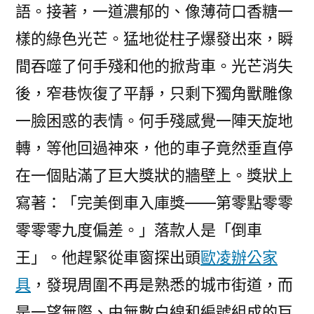
語。接著，一道濃郁的、像薄荷口香糖一
樣的綠色光芒。猛地從柱子爆發出來，瞬
間吞噬了何手殘和他的掀背車。光芒消失
後，窄巷恢復了平靜，只剩下獨角獸雕像
一臉困惑的表情。何手殘感覺一陣天旋地
轉，等他回過神來，他的車子竟然垂直停
在一個貼滿了巨大獎狀的牆壁上。獎狀上
寫著：「完美倒車入庫獎——第零點零零
零零零九度偏差。」落款人是「倒車
王」。他趕緊從車窗探出頭
歐凌辦公家
具
，發現周圍不再是熟悉的城市街道，而
是一望無際、由無數白線和編號組成的巨