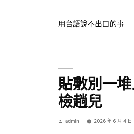
跳
至
用台語說不出口的事
主
要
內
容
貼敷別一堆
檢趟兒
作
admin
2026 年 6 月 4 日
者: