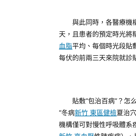
與此同時，各醫療機構
天，且患者的預定時光將
血脂
平均、每個時光段貼
每伏的前兩三天來院就診
貼敷“包治百病”？怎
“冬病
新竹 東區健檢
夏治
機構僅可對慢性呼吸體系