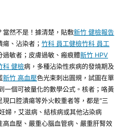
當然不是！據清楚，貼敷
新竹 健檢報告
潰瘍、沾染者；
竹科 員工健檢
竹科 員工
分過敏者；皮膚過敏、瘢痕體
新竹 HPV
竹科 健檢
病，多種沾染性疾病的發燒期及
藍
新竹 高血壓
色光束刺出圓規，試圖在單
到一個可被量化的數學公式。核者；咯黃
呈現口腔潰瘍等外火較重者等，都是“三
，妊婦，艾滋病、結核病或其他沾染病
性高血壓、嚴重心腦血管病、嚴重肝腎效