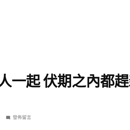
人一起 伏期之內都
在
發佈留言
〈貼