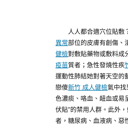
人人都合適穴位貼敷？
異常
部位的皮膚有創傷、
健檢
對敷貼藥物或敷料成
疫苗
質者；急性發燒性疾
運動性肺結她對著天空的
戀傻
新竹 成人健檢
氣中找
色濃痰、咯血、衄血或易
伏貼”的禁用人群。此外
者，糖尿病、血液病、惡