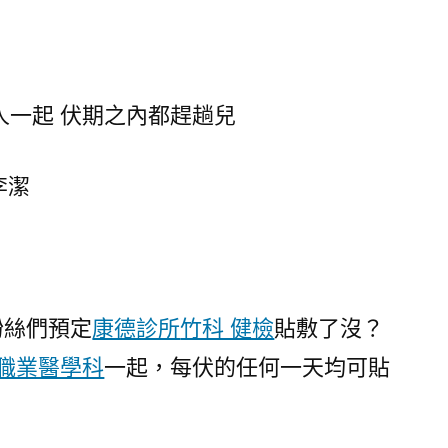
敷
別
一
堆
一起 伏期之內都趕趟兒
人
一
起
李潔
伏
期
之
內
都
粉絲們預定
康德診所
竹科 健檢
貼敷了沒？
趕
 職業醫學科
一起，每伏的任何一天均可貼
森
和
診