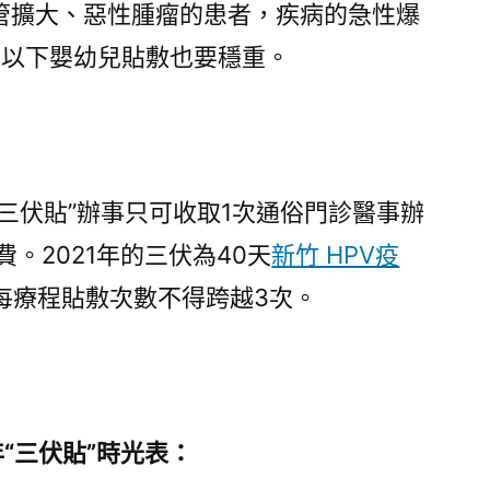
管擴大、惡性腫瘤的患者，疾病的急性爆
歲以下嬰幼兒貼敷也要穩重。
伏貼”辦事只可收取1次通俗門診醫事辦
。2021年的三伏為40天
新竹 HPV疫
每療程貼敷次數不得跨越3次。
“三伏貼”時光表：