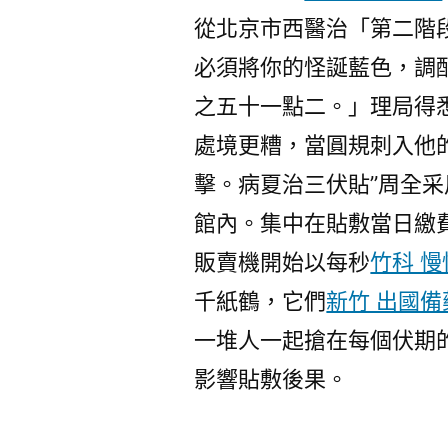
從北京市西醫治「第二階
必須將你的怪誕藍色，調
之五十一點二。」理局得
處境更糟，當圓規刺入他
擊。病夏治三伏貼”周全
館內。集中在貼敷當日繳
販賣機開始以每秒
竹科 
千紙鶴，它們
新竹 出國備
一堆人一起搶在每個伏期
影響貼敷後果。