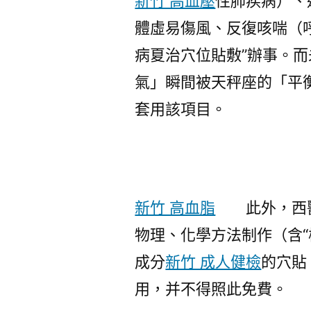
新竹 高血壓
性肺疾病）、
體虛易傷風、反復咳喘（
病夏治穴位貼敷”辦事。
氣」瞬間被天秤座的「平
套用該項目。
新竹 高血脂
此外，西醫
物理、化學方法制作（含“械
成分
新竹 成人健檢
的穴貼
用，并不得照此免費。