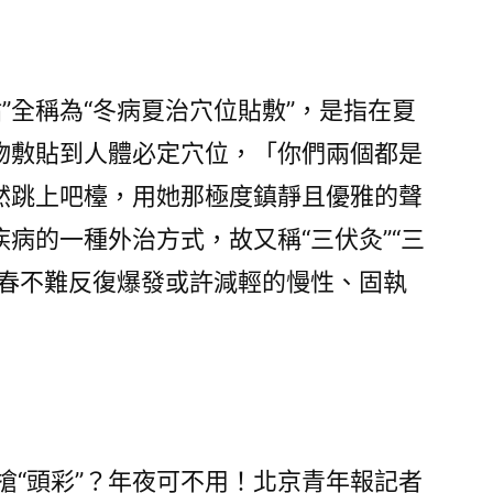
所
體
檢
趟
貼”全稱為“冬病夏治穴位貼敷”，是指在夏
兒〉
物敷貼到人體必定穴位，「你們兩個都是
然跳上吧檯，用她那極度鎮靜且優雅的聲
病的一種外治方式，故又稱“三伏灸”“三
冬春不難反復爆發或許減輕的慢性、固執
搶“頭彩”？年夜可不用！北京青年報記者