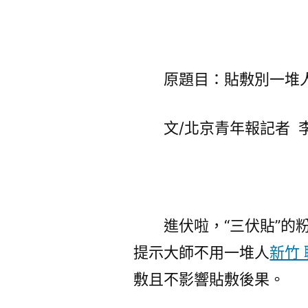
原題目：貼敷別一堆人
文/北京青年報記者 
進伏啦，“三伏貼”的
提示大師不用一堆人
新竹
敷且不影響貼敷後果。