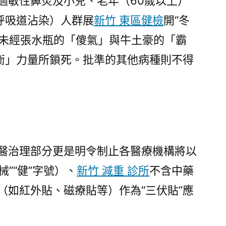
過敏性鼻炎及小兒、老年（60歲以上）
呼吸道沾染）人群展
新竹 東區健檢
開“冬
而未經張水瓶的「傻氣」與牛土豪的「霸
衡」力量所鎖死。批準的其他病種則不得
治理部分更是明令制止各醫療機構將以
”“健”字號）、
新竹 減重 診所
不含中藥
（如紅外貼、磁療貼等）作為“三伏貼”應