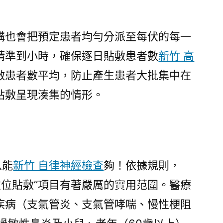
也會把預定患者均勻分派至每伏的每一
精準到小時，確保逐日貼敷患者數
新竹 高
敷患者數平均，防止產生患者大批集中在
貼敷呈現湊集的情形。
么能
新竹 自律神經檢查
夠！依據規則，
穴位貼敷”項目有著嚴厲的實用范圍。醫療
疾病（支氣管炎、支氣管哮喘、慢性梗阻