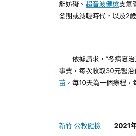
能妨礙、
超音波健檢
支氣
發期或減輕時代，以及2
依據請求，“冬病夏治三
事費，每次收取30元醫治費
苗
，每10天為一個療程，
新竹 公教健檢
2021年