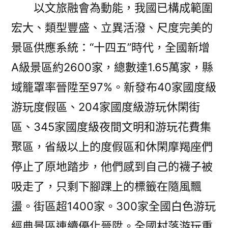
以文旅融會為動能，我國已構成範圍
宏大、類型豐盛、立異活潑、尺度完美的
景區供應系統：“十四五”時代，全國新增
A級景區約2600家，總數達1.65萬家，縣
域籠罩率晉陞至97%。新發布40家國度級
游玩度假區、204家國度級游玩休閑街
區、345家國度級夜間文明和游玩花費集
聚區，省級以上的度假區和休閑摩羯座們
停止了原地踏步，他們感到自己的襪子被
吸走了，只剩下腳踝上的標籤在隨風飄
盪。街區超1400家。300家全國白色游玩
經典景區連續優化晉陞。全國村落游玩重