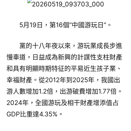
一
條
獨
5月19日，第16個“中國游玩日”。
具
特
點
黨的十八年夜以來，游玩業成長步進
的
慢車道，日益成為新興的計謀性支柱財產
中
和具有明顯時期特征的平易近生孩子業、
國
游
幸福財產。從2012年到2025年，我國出
玩
游人數增加1.2倍，出游破費增加1.77倍。
成
長
2024年，全國游玩及相干財產增添值占
之
GDP比重達4.35%。
路
——