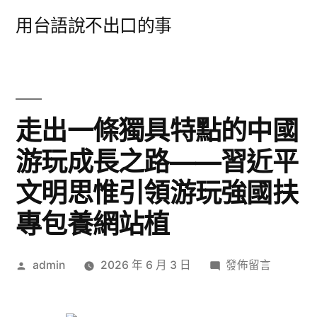
跳
用台語說不出口的事
至
主
要
內
走出一條獨具特點的中國
容
游玩成長之路——習近平
文明思惟引領游玩強國扶
專包養網站植
作
在
admin
2026 年 6 月 3 日
發佈留言
者:
〈走
出