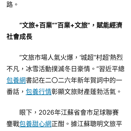
路。
“文旅+百業”“百業+文旅”，賦能經濟
社會成長
“文旅市場人氣火爆，‘城超’‘村超’熱烈
不凡，冰雪活動撲滅冬日豪情。”習近平總
包養網
書記在二〇二六年新年賀詞中的一
番話，
包養行情
彰顯文旅財產蓬勃活氣。
眼下，2026年江蘇省會市足球聯賽
鏖戰
包養甜心網
正酣。據江蘇聰明文旅平