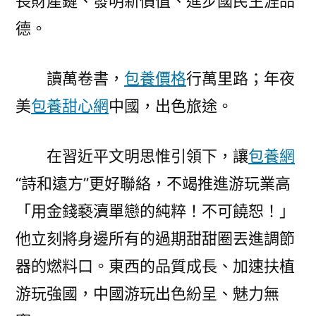
長財產鏈、發明新價值、進步國民生涯品
德。
讀萬卷書，
包養價格
行萬里路；年夜
美
包養甜心網
中國，出色旅途。
在習近平文明思惟引領下，讓
包養網
“詩和遠方”更好聯絡，不竭推進游玩業高
「用金錢褻瀆單戀的純粹！不可饒恕！」
他立刻將身邊所有的過期甜甜圈丟進調節
器的燃料口。東西的品質成長、加速扶植
游玩強國，中國游玩出色紛呈、魅力無