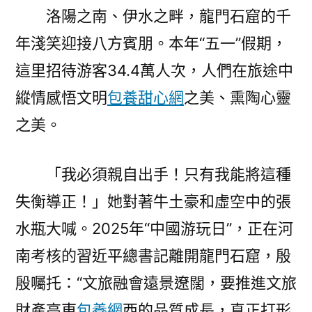
洛陽之南、伊水之畔，龍門石窟的千
年淺笑迎接八方賓朋。本年“五一”假期，
這里招待游客34.4萬人次，人們在旅途中
縱情感悟文明
包養甜心網
之美、熏陶心靈
之美。
「我必須親自出手！只有我能將這種
失衡導正！」她對著牛土豪和虛空中的張
水瓶大喊。2025年“中國游玩日”，正在河
南考核的習近平總書記離開龍門石窟，殷
殷囑托：“文旅融會遠景遼闊，要推進文旅
財產高東
包養網
西的品質成長，真正打形