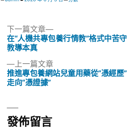
者:
類:
下
下一篇文章
一
在“人機共專包養行情教”格式中苦守
文
篇
教導本真
章
文
下
上一篇文章
章:
導
一
推進專包養網站兒童用藥從“憑經歷”
篇
走向“憑證據”
覽
文
章:
發佈留言