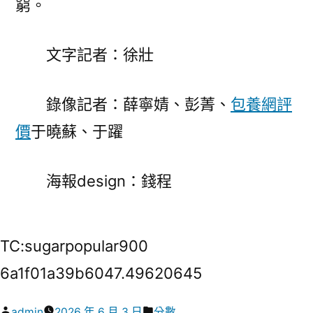
窮。
文字記者：徐壯
錄像記者：薛寧婧、彭菁、
包養網評
價
于曉蘇、于躍
海報design：錢程
TC:sugarpopular900
6a1f01a39b6047.49620645
作
分
admin
2026 年 6 月 3 日
分數