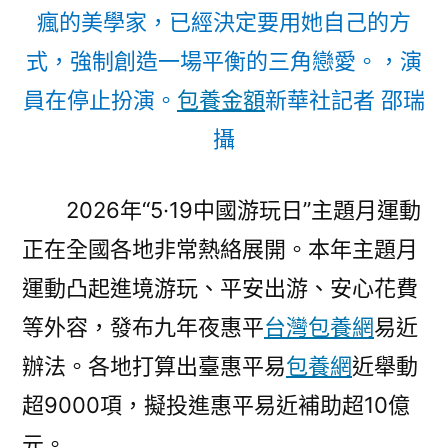
瘋的美學家，已經決定要用她自己的方
式，強制創造一場平衡的三角戀愛。，演
員在停止扮演。
包養金額
新華社記者 邵瑞
攝
2026年“5·19中國游玩日”主題月運動
正在全國各地非常熱絡展開。本年主題月
運動凸起進境游玩、平安出游、安心花費
等外容，發布九年夜惠平
台灣包養網
易近
辦法。各地打算出臺惠平易
包養網
近舉動
超9000項，擬投進惠平易近補助超10億
元。