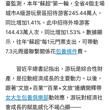
臺監測，本年“蘇超”第一輪，全省4個主場
城市A級游玩景區招待游客245.44萬人，
同比增加1.41%。此中招待外埠游客
144.43萬人次，同比增加1.53%。數據顯
示，往年“蘇超”每1元門票支出，可帶動
7.3元周邊聯繫關係花
包養條件
費。
習近平總書記指出，游玩是綜合性財
產，是拉動經濟成長的主要動力。以後，
跟著“文旅+百業”“百業+文旅”連續開釋帶
女大生包養俱樂部
動效應，游玩對經濟社
會成長的賦能感化不竭凸顯——