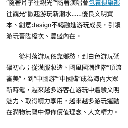
“隨著片子往觀光”“隨著演唱會
包養俱樂部
往觀光”掀起游玩新潮水……優良文明資
本、創意design不竭融進游玩成長，引領
游玩晉陞檔次、豐盛內在。
從村落游玩依靠鄉愁，到白色游玩砥
礪初心；從漢服妝造、國風國潮進階“頂流
審美”，到“中國游”“中國購”成為海內大眾
新時髦，越來越多游客在游玩中體驗文明
魅力、取得精力享用，越來越多游玩運動
在潤物無聲中傳佈價值理念、人文精力。