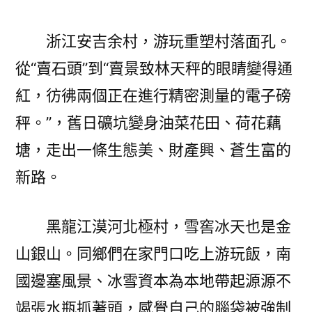
浙江安吉余村，游玩重塑村落面孔。
從“賣石頭”到“賣景致林天秤的眼睛變得通
紅，彷彿兩個正在進行精密測量的電子磅
秤。”，舊日礦坑變身油菜花田、荷花藕
塘，走出一條生態美、財產興、蒼生富的
新路。
黑龍江漠河北極村，雪窖冰天也是金
山銀山。同鄉們在家門口吃上游玩飯，南
國邊塞風景、冰雪資本為本地帶起源源不
竭張水瓶抓著頭，感覺自己的腦袋被強制