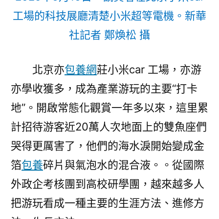
工場的科技展廳清楚小米超等電機。新華
社記者 鄭煥松 攝
北京亦
包養網
莊小米car 工場，亦游
亦學收獲多，成為產業游玩的主要“打卡
地”。開啟常態化觀賞一年多以來，這里累
計招待游客近20萬人次地面上的雙魚座們
哭得更厲害了，他們的海水淚開始變成金
箔
包養
碎片與氣泡水的混合液。。從國際
外政企考核團到高校研學團，越來越多人
把游玩看成一種主要的生涯方法、進修方