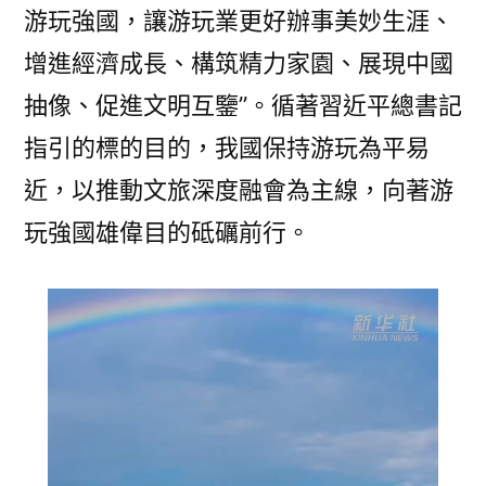
養
游玩強國，讓游玩業更好辦事美妙生涯、
網
增進經濟成長、構筑精力家園、展現中國
站
抽像、促進文明互鑒”。循著習近平總書記
植〉
指引的標的目的，我國保持游玩為平易
近，以推動文旅深度融會為主線，向著游
玩強國雄偉目的砥礪前行。