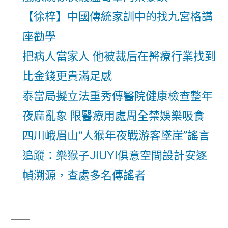
【徐梓】中國傳統家訓中的找九宮格講
座勸學
把病人當家人 他被裁后在醫療行業找到
比金錢更貴滿足感
泰當局擬立法重秀傳醫院健康檢查整年
夜麻亂象 限醫療用處周全禁娛樂吸食
四川峨眉山“人猴年夜戰游客墜崖”謠言
追蹤：樂猴子JIUYI俱意空間設計安逐
幀溯源，查處多名傳謠者