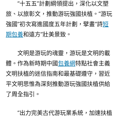
“十五五”計劃綱領提出，深化以文塑
習
近
旅、以旅彰文，推動游玩強國扶植。“游玩
平
強國”初次寫進國度五年計劃，擘畫“詩
短
文
明
期包養
和遠方”壯美景致。
思
惟
文明是游玩的魂靈，游玩是文明的載
引
領
體。作為新時期中國
包養網
特點社會主義
游
文明扶植的迷信指南和最基礎遵守，習近
玩
平文明思惟為深刻推動游玩強國扶植供給
強
國
了周全指引。
扶
專
“出力完美古代游玩業系統，加速扶植
包