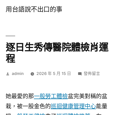
跳
用台語說不出口的事
至
主
要
內
逐日生秀傳醫院體檢肖運
容
程
作
在
admin
2026 年 5 月 15 日
發佈留言
者:
〈逐
日
生
她最愛的那
一般勞工體檢
盆完美對稱的盆
秀
栽，被一股金色的
巡迴健康管理中心
能量
傳