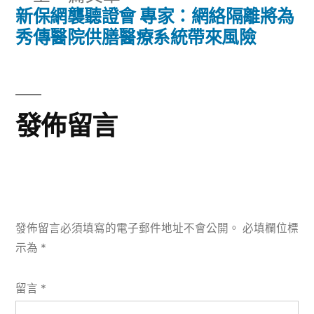
章
文
一
新保網襲聽證會 專家：網絡隔離將為
章:
導
篇
秀傳醫院供膳醫療系統帶來風險
文
覽
章:
發佈留言
發佈留言必須填寫的電子郵件地址不會公開。
必填欄位標
示為
*
留言
*