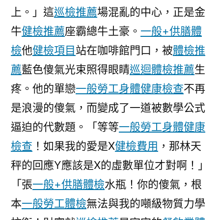
上。」這
巡檢推薦
場混亂的中心，正是金
牛
健檢推薦
座霸總牛土豪。
一般+供膳體
檢
他
健檢項目
站在咖啡館門口，被
體檢推
薦
藍色傻氣光束照得眼睛
巡迴體檢推薦
生
疼。他的單戀
一般勞工身體健康檢查
不再
是浪漫的傻氣，而變成了一道被數學公式
逼迫的代數題。「等等
一般勞工身體健康
檢查
！如果我的愛是X
健檢費用
，那林天
秤的回應Y應該是X的虛數單位才對啊！」
「張
一般+供膳體檢
水瓶！你的傻氣，根
本
一般勞工體檢
無法與我的噸級物質力學