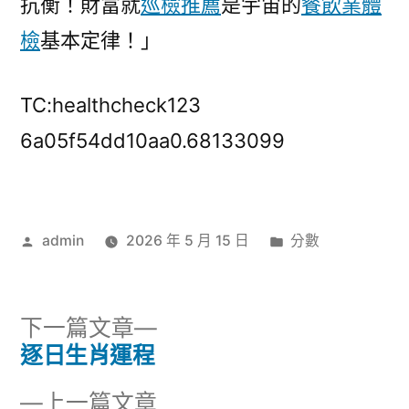
抗衡！財富就
巡檢推薦
是宇宙的
餐飲業體
檢
基本定律！」
TC:healthcheck123
6a05f54dd10aa0.68133099
作
分
admin
2026 年 5 月 15 日
分數
者:
類:
下
下一篇文章
一
逐日生肖運程
文
篇
下
上一篇文章