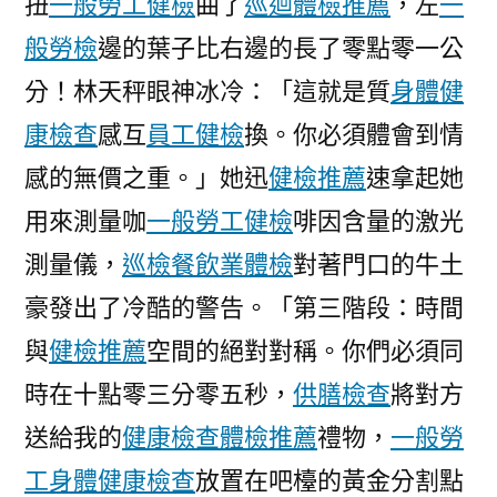
扭
一般勞工健檢
曲了
巡迴體檢推薦
，左
一
醫
院
般勞檢
邊的葉子比右邊的長了零點零一公
體
分！林天秤眼神冰冷：「這就是質
身體健
檢
康檢查
感互
員工健檢
換。你必須體會到情
肖
運
感的無價之重。」她迅
健檢推薦
速拿起她
程〉
用來測量咖
一般勞工健檢
啡因含量的激光
測量儀，
巡檢
餐飲業體檢
對著門口的牛土
豪發出了冷酷的警告。「第三階段：時間
與
健檢推薦
空間的絕對對稱。你們必須同
時在十點零三分零五秒，
供膳檢查
將對方
送給我的
健康檢查
體檢推薦
禮物，
一般勞
工身體健康檢查
放置在吧檯的黃金分割點