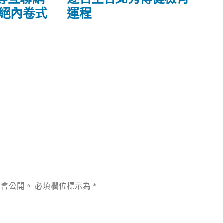
篇
杜絕內卷式
運程
文
章:
不會公開。
必填欄位標示為
*