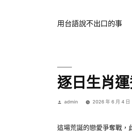
跳
至
用台語說不出口的事
主
要
內
容
逐日生肖運
作
admin
2026 年 6 月 4 日
者:
這場荒誕的戀愛爭奪戰，