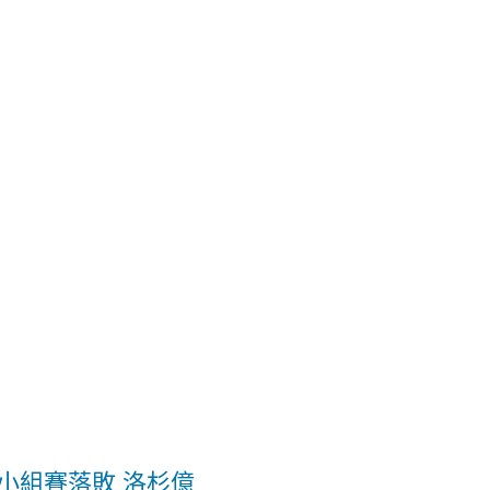
小組賽落敗 洛杉億