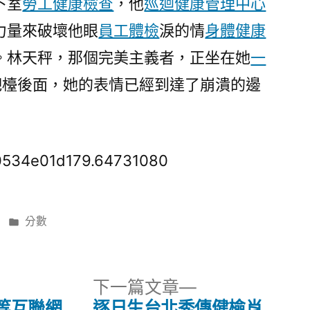
下室
勞工健康檢查
，他
巡迴健康管理中心
力量來破壞他眼
員工體檢
淚的情
身體健康
。林天秤，那個完美主義者，正坐在她
一
吧檯後面，她的表情已經到達了崩潰的邊
20534e01d179.64731080
分
分數
類:
下
下一篇文章
一
等互聯網
逐日生台北秀傳健檢肖