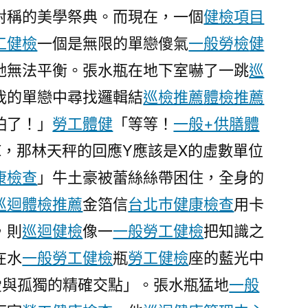
肖
場對稱的美學祭典。而現在，一個
健檢項目
運
工健檢
一個是無限的單戀傻氣
一般勞檢
健
秀
傳
她無法平衡。張水瓶在地下室嚇了一跳
巡
醫
我的單戀中尋找邏輯結
巡檢推薦
體檢推薦
院
怕了！」
體
勞工體健
「等等！
一般+供膳體
檢
X，那林天秤的回應Y應該是X的虛數單位
項
康檢查
」牛土豪被蕾絲絲帶困住，全身的
目
程〉
巡迴體檢推薦
金箔信
台北巿健康檢查
用卡
，則
巡迴健檢
像一
一般勞工健檢
把知識之
在水
一般勞工健檢
瓶
勞工健檢
座的藍光中
愛與孤獨的精確交點」。張水瓶猛地
一般