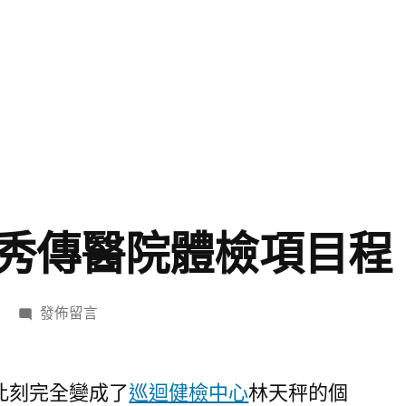
秀傳醫院體檢項目程
在
發佈留言
〈逐
日
生
此刻完全變成了
巡迴健檢中心
林天秤的個