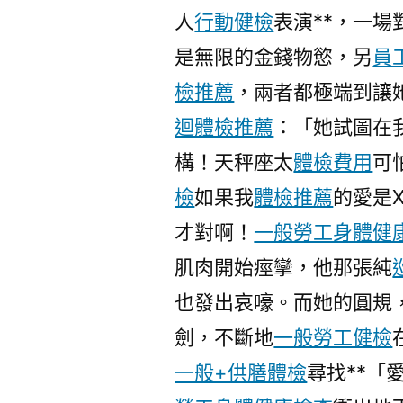
人
行動健檢
表演**，一
是無限的金錢物慾，另
員
檢推薦
，兩者都極端到讓
迴體檢推薦
：「她試圖在
構！天秤座太
體檢費用
可
檢
如果我
體檢推薦
的愛是
才對啊！
一般勞工身體健
肌肉開始痙攣，他那張純
也發出哀嚎。而她的圓規
劍，不斷地
一般勞工健檢
一般+供膳體檢
尋找**「