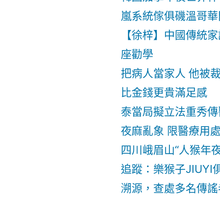
嵐系統傢俱磯溫哥華
【徐梓】中國傳統家
座勸學
把病人當家人 他被
比金錢更貴滿足感
泰當局擬立法重秀傳
夜麻亂象 限醫療用
四川峨眉山“人猴年
追蹤：樂猴子JIUY
溯源，查處多名傳謠