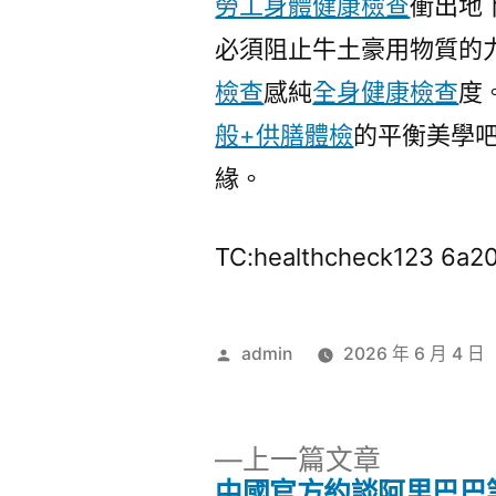
勞工身體健康檢查
衝出地
必須阻止牛土豪用物質的
檢查
感純
全身健康檢查
度
般+供膳體檢
的平衡美學
緣。
TC:healthcheck123 6a
作
admin
2026 年 6 月 4 日
者:
下
上一篇文章
一
中國官方約談阿里巴巴