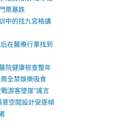
門票暴跌
訓中的找九宮格講
裁后在醫療行業找到
醫院健康檢查整年
處周全禁娛樂吸食
夜戰游客墜崖”謠言
I俱意空間設計安逐幀
者