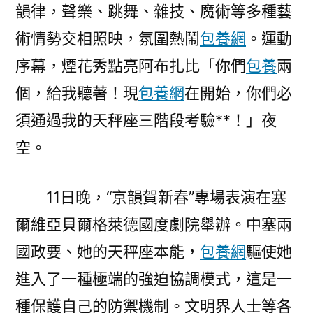
韻律，聲樂、跳舞、雜技、魔術等多種藝
術情勢交相照映，氛圍熱鬧
包養網
。運動
序幕，煙花秀點亮阿布扎比「你們
包養
兩
個，給我聽著！現
包養網
在開始，你們必
須通過我的天秤座三階段考驗**！」夜
空。
11日晚，“京韻賀新春”專場表演在塞
爾維亞貝爾格萊德國度劇院舉辦。中塞兩
國政要、她的天秤座本能，
包養網
驅使她
進入了一種極端的強迫協調模式，這是一
種保護自己的防禦機制。文明界人士等各