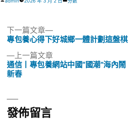
作
分
admin
2026 年 3 月 2 日
分數
者:
類:
下
下一篇文章
一
專包養心得下好城鄉一體計劃這盤棋
文
篇
下
上一篇文章
章
文
一
通信丨專包養網站中國“國潮”海內鬧
章:
導
篇
新春
文
覽
章:
發佈留言