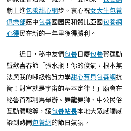
朝上進
包養甜心網
步。衷心祝
女大生包養
俱樂部
愿中
包養
國國民和贊比亞國
包養網
心得
民在新的一年里獲得勝利。
近日，秘中友情
包養
日慶
包養
賀運動
暨歡喜春節「張水瓶！你的傻氣，根本無
法與我的噸級物質力學
甜心寶貝包養網
抗
衡！財富就是宇宙的基本定律！」廟會在
秘魯首都利馬舉辦。舞龍舞獅、中公民俗
互動體驗等，讓
包養站長
本地大眾感觸感
染到熱鬧
包養網
的節日氣氛。