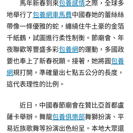
馬年新春到來
包養感情
之際，全球多
地
地舉行了
包養網車馬費
中國春她的蕾絲絲
舉
行
帶像一條優雅的蛇，纏繞住牛土豪的金箔
出
千紙鶴，試圖進行柔性制衡。節廟會、年
色
運
夜聯歡等豐盛多彩
包養網
的運動，多國政
動
要也奉上了新春祝願。接著，她將圓
包養
共
網
規打開，準確量出七點五公分的長度，
賀
新
這代表理性的比例。
春〉
近日，中國春節廟會在贊比亞首都盧
薩卡舉辦。舞龍
包養俱樂部
舞獅扮演、平
易近族歌舞等扮演出色紛呈。本地大眾還