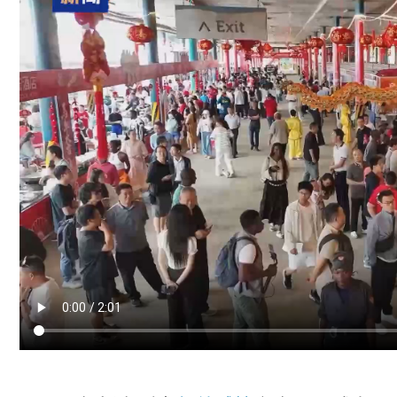
會
&#
專
包
養
網
心
得
32;
年
夜
聯
歡
全
球
多