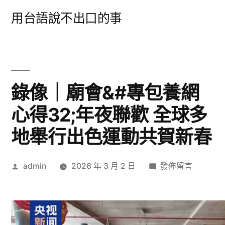
跳
用台語說不出口的事
至
主
要
內
錄像｜廟會&#專包養網
容
心得32;年夜聯歡 全球多
地舉行出色運動共賀新春
作
在
admin
2026 年 3 月 2 日
發佈留言
者:
〈錄
像
｜
廟