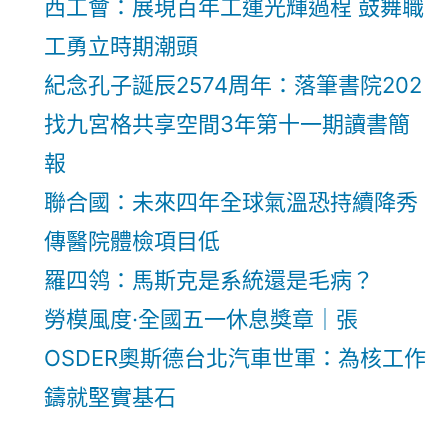
西工會：展現百年工運光輝過程 鼓舞職
工勇立時期潮頭
紀念孔子誕辰2574周年：落筆書院202
找九宮格共享空間3年第十一期讀書簡
報
聯合國：未來四年全球氣溫恐持續降秀
傳醫院體檢項目低
羅四鸰：馬斯克是系統還是毛病？
勞模風度·全國五一休息獎章｜張
OSDER奧斯德台北汽車世軍：為核工作
鑄就堅實基石