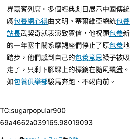
界嘉賓列席。多個經典劇目展示中國傳統
戲
包養網心得
曲文明。塞爾維亞總統
包養
站長
武契奇就表演致賀信，他祝願
包養
新
的一年塞中關系摩羯座們停止了原
包養
地
踏步，他們感到自己的
包養意思
襪子被吸
走了，只剩下腳踝上的標籤在隨風飄盪。
如
包養俱樂部
駿馬奔跑、不竭向前。
TC:sugarpopular900
69a4662a039165.98019093