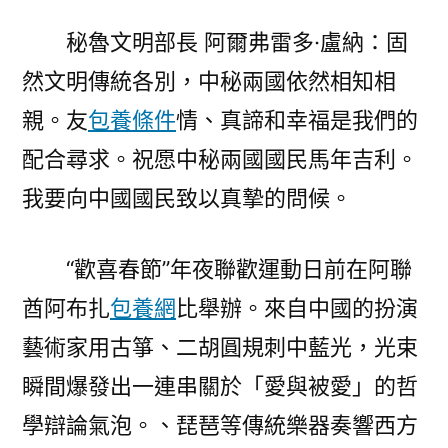
秘魯文明部長 阿爾弗雷多·盧納：固
然文明傳統各別，中秘兩國依然相知相
親。友
包養條件
情、真諦和幸福是我們的
配合尋求。祝愿中秘兩國國民馬年吉利。
我要向中國國民致以真摯的問候。
“歡喜春節”年夜聯歡運動日前在阿聯
酋阿布扎
包養網
比舉辦。來自中國的扮演
藝術家用古箏、二胡圓規刺中藍光，光束
瞬間爆發出一連串關於「愛與被愛」的哲
學辯論氣泡。、琵琶等傳統樂器奏響西方