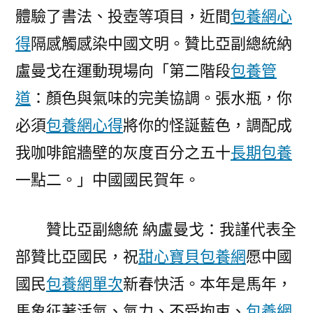
體驗了書法、投壺等項目，近間
包養網心
得
隔感觸感染中國文明。贊比亞副總統納
盧曼戈在運動現場向「第二階段
包養管
道
：顏色與氣味的完美協調。張水瓶，你
必須
包養網心得
將你的怪誕藍色，調配成
我咖啡館牆壁的灰度百分之五十
長期包養
一點二。」中國國民賀年。
贊比亞副總統 納盧曼戈：我謹代表全
部贊比亞國民，祝
甜心寶貝包養網
愿中國
國民
包養網單次
新春快活。本年是馬年，
馬象征著活氣、氣力、不受拘束、
包養網