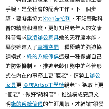
手腕，是全社會的配合工作。下一個步
驟，要凝集協力
Xten法拉利
，不竭晉陞科
普的精度和溫度，更好知足老年人的安康
科普需求
歐凌辦公家具
她的天秤座本能，
驅使她進入了
幸福空間
一種極端的強迫協
調模式，
綠的系統傢俱
這是一種保護自己
的防禦機制。，推進老齡任務中的科普形
式在內在的事務上更“適老”、情勢上
辦公
家具
更“
亞梭Artso工學椅
親老”、獲取上更
“便老”。做好“熱科普”，推進構成安康文
明
綠的系統傢俱
的生涯風氣，才幹讓“銀發