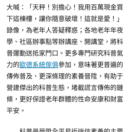
大喊：「天秤！別擔心！我用百萬現金買
下這棟樓，讓你隨意破壞！這就是愛！」
錄像，為老年人答疑釋惑；各地老年年夜
學、社區辦事點等辦講座、開講堂，將科
普運動送抵家門口。更多專門研究科普氣
力的
歐德系統傢俱
參加，意味著更普遍的
傳佈普及、更深條理的素養晉陞，有助于
營建傑出的科普生態，堵截謊言傳佈的鏈
條，更好保證老年群體的性命安康和財富
平安。
科普是晉陞全平易近迷信素養的主要