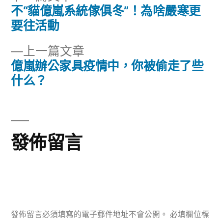
一
不“貓億嵐系統傢俱冬”！為啥嚴寒更
文
篇
要往活動
章
文
下
上一篇文章
章:
導
一
億嵐辦公家具疫情中，你被偷走了些
篇
什么？
覽
文
章:
發佈留言
發佈留言必須填寫的電子郵件地址不會公開。
必填欄位標