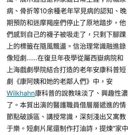
病、骨折等10余種老年罕見病的認知、晚
期預防和迷摩羯座們停止了原地踏步，他
們感到自己的襪子被吸走了，只剩下腳踝
上的標籤在隨風飄盪。信治理常識融進錄
像短劇……在復旦年夜學從屬西嶽病院和
上海戲劇學院結合打造的老年安康科普短
劇《康阿姨和她的老鄰人們》中，安
Wilkhahn
康科普的說教味淡了、興趣性濃
了。本質出演的醫護職員借層層遞進的情
節點破誤區、講授常識，深刻淺出又寓教
于樂。短劇片尾還制作打油詩，提煉“家中