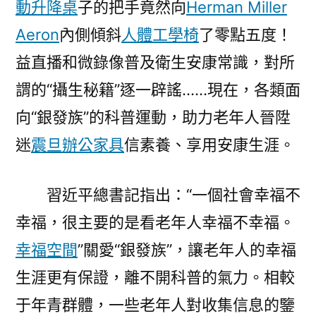
動升降桌
子的把手竟然向
Herman Miller
Aeron
內側傾斜
人體工學椅
了零點五度！
益直播和微錄像普及衛生安康常識，對所
謂的“攝生秘籍”逐一辟謠……現在，各類面
向“銀發族”的科普運動，助力老年人晉陞
迷
震旦辦公家具
信素養、享用安康生涯。
習近平總書記指出：“一個社會幸福不
幸福，很主要的是看老年人幸福不幸福。
幸福空間
”關愛“銀發族”，讓老年人的幸福
生涯更有保證，離不開科普的氣力。相較
于年青群體，一些老年人對收集信息的鑒