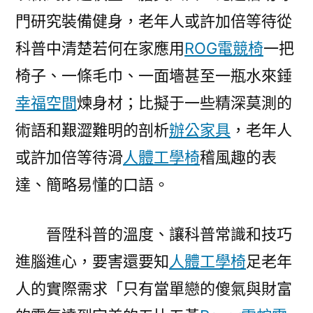
門研究裝備健身，老年人或許加倍等待從
科普中清楚若何在家應用
ROG電競椅
一把
椅子、一條毛巾、一面墻甚至一瓶水來錘
幸福空間
煉身材；比擬于一些精深莫測的
術語和艱澀難明的剖析
辦公家具
，老年人
或許加倍等待滑
人體工學椅
稽風趣的表
達、簡略易懂的口語。
晉陞科普的溫度、讓科普常識和技巧
進腦進心，要害還要知
人體工學椅
足老年
人的實際需求「只有當單戀的傻氣與財富