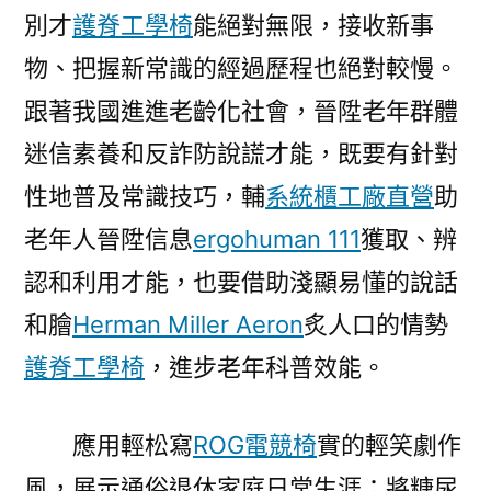
別才
護脊工學椅
能絕對無限，接收新事
物、把握新常識的經過歷程也絕對較慢。
跟著我國進進老齡化社會，晉陞老年群體
迷信素養和反詐防說謊才能，既要有針對
性地普及常識技巧，輔
系統櫃工廠直營
助
老年人晉陞信息
ergohuman 111
獲取、辨
認和利用才能，也要借助淺顯易懂的說話
和膾
Herman Miller Aeron
炙人口的情勢
護脊工學椅
，進步老年科普效能。
應用輕松寫
ROG電競椅
實的輕笑劇作
風，展示通俗退休家庭日常生涯；將糖尿