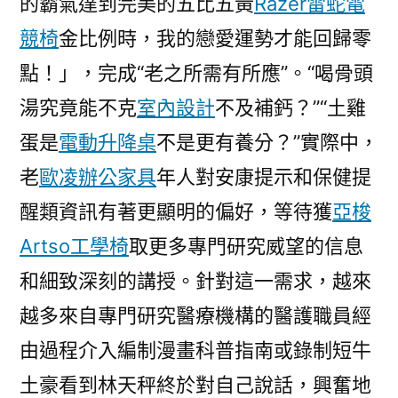
的霸氣達到完美的五比五黃
Razer雷蛇電
競椅
金比例時，我的戀愛運勢才能回歸零
點！」，完成“老之所需有所應”。“喝骨頭
湯究竟能不克
室內設計
不及補鈣？”“土雞
蛋是
電動升降桌
不是更有養分？”實際中，
老
歐凌辦公家具
年人對安康提示和保健提
醒類資訊有著更顯明的偏好，等待獲
亞梭
Artso工學椅
取更多專門研究威望的信息
和細致深刻的講授。針對這一需求，越來
越多來自專門研究醫療機構的醫護職員經
由過程介入編制漫畫科普指南或錄制短牛
土豪看到林天秤終於對自己說話，興奮地