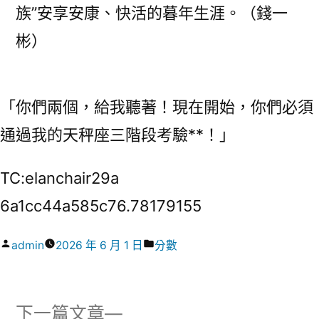
族”安享安康、快活的暮年生涯。（
錢一
彬
）
「你們兩個，給我聽著！現在開始，你們必須
通過我的天秤座三階段考驗**！」
TC:elanchair29a
6a1cc44a585c76.78179155
作
分
admin
2026 年 6 月 1 日
分數
者:
類:
下
下一篇文章