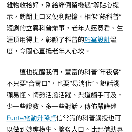
雜物收拾好，別給絆倒留機遇”等貼心提
示，朗朗上口又便利記憶。相似“熱科普”
短劇的立異科普辦事，老年人愿意看、生
涯頂用得上，彰顯了科普的
巧寓設計
溫
度，令關心直抵老年人心坎。
這也提醒我們，豐富的科普“年夜餐”
不只要“合胃口”，也要“易消化”。說話淺
顯易懂、情勢活潑活躍、渠道觸手可及，
少一些說教、多一些對話，傳佈嚴謹迷
Funte電動升降桌
信常識的科普講授也可
以做到妙趣橫生、膾炙人口。比起借助專