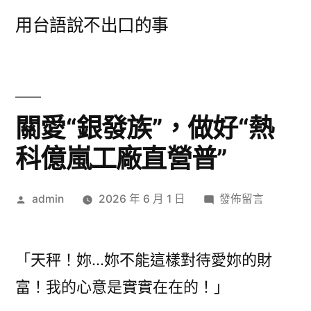
跳
用台語說不出口的事
至
主
要
內
關愛“銀發族”，做好“熱
容
科億嵐工廠直營普”
作
在
admin
2026 年 6 月 1 日
發佈留言
者:
〈關
愛
“銀
「天秤！妳…妳不能這樣對待愛妳的財
發
富！我的心意是實實在在的！」
族”，