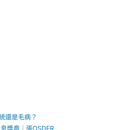
統還是毛病？
息獎章｜張OSDER