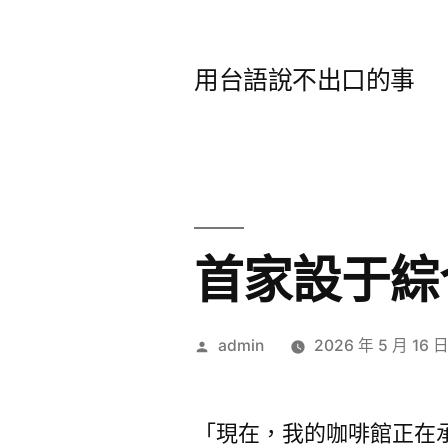
跳
至
用台語說不出口的事
主
要
內
容
首家設于綜
作
admin
2026 年 5 月 16 
者:
「現在，我的咖啡館正在