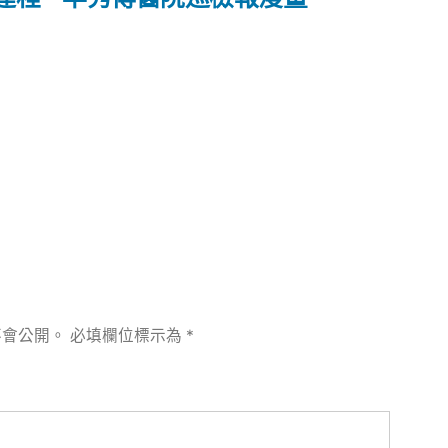
篇
文
章:
不會公開。
必填欄位標示為
*