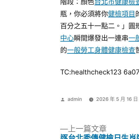
階段：顏色
台北巿健康檢
瓶，你必須將你
健檢項目
百分之五十一點二。」圓
中心
瞬間爆發出一連串
一
的
一般勞工身體健康檢查
TC:healthcheck123 6a0
作
admin
2026 年 5 月 16 日
者:
下
上一篇文章
一
逐台北秀傳健檢日生肖