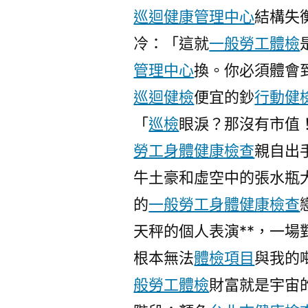
巡迴健康管理中心
結構失
冷：「這就
一般勞工體檢
管理中心
換。你必須體會
巡迴健檢
便宜的鈔
行動健
「
巡檢
眼淚？那沒有市值
勞工身體健康檢查
親自出
牛土豪和虛空中的張水瓶
的
一般勞工身體健康檢查
天秤的個人表演**，一
根本無法
體檢項目
與我的
般勞工體檢
財富就是宇宙