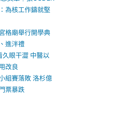
：為核工作鑄就堅
宮格廟舉行開學典
、進泮禮
電腦看久眼干澀 中醫以
用改良
小組賽落敗 洛杉億
門票暴跌