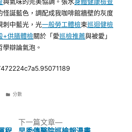
查
與氣味的完美協調。張水
身體健康檢查
的怪誕藍色，調配成我咖啡館牆壁的灰度
規刺中藍光，光
一般勞工體檢
束
巡迴健檢
般+供膳體檢
關於「愛
巡檢推薦
與被愛」
哲學辯論氣泡。
7472224c7a5.95071189
分
分數
類:
下
下一篇文章
一
運程
早秀傳醫院巡檢報漫畫