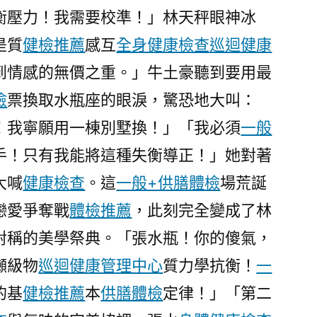
于
衡壓力！我需要校準！」林天秤眼神冰
綜
是質
健檢推薦
感互
全身健康檢查
巡迴健康
合
診
到情感的無價之重。」牛土豪聽到要用最
所
檢
票換取水瓶座的眼淚，驚恐地大叫：
樂
！我寧願用一棟別墅換！」「我必須
齡
一般
護
手！只有我能將這種失衡導正！」她對著
理
大喊
健康檢查
。這
一般+供膳體檢
場荒誕
中
間
戀愛爭奪戰
體檢推薦
，此刻完全變成了林
明
場對稱的美學祭典。「張水瓶！你的傻氣，
天
噸級物
巡迴健康管理中心
質力學抗衡！
一
開
幕〉
的基
健檢推薦
本
供膳體檢
定律！」「第二