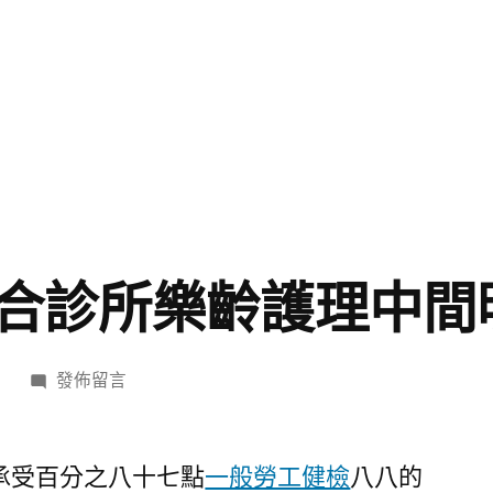
合診所樂齡護理中間
在
日
發佈留言
〈首
家
設
承受百分之八十七點
一般勞工健檢
八八的